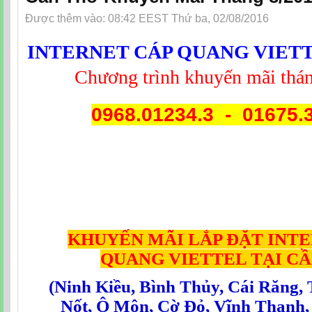
Được thêm vào: 08:42 EEST Thứ ba, 02/08/2016
INTERNET CÁP QUANG VIET
Chương trình khuyến mãi tha
0968.01234.3 - 01675.
KHUYẾN MÃI LẮP ĐẶT INT
QUANG
VIETTEL TẠI C
(
Ninh Kiều
,
Bình Thủy
,
Cái Răng
,
Nốt
,
Ô Môn
,
Cờ Đỏ
,
Vĩnh Thạnh