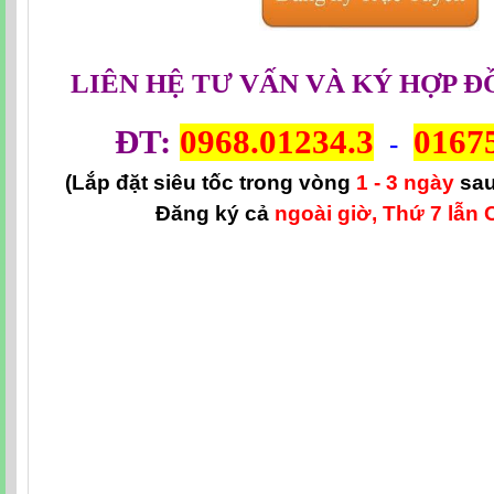
LIÊN HỆ TƯ VẤN VÀ KÝ HỢP Đ
ĐT:
0968.01234.3
0167
-
(Lắp đặt siêu tốc trong vòng
1 - 3 ngày
sau
Đăng ký cả
ngoài giờ, Thứ 7 lẫn 
Cáp quang viettel , Cap quang Viettel, Lắp mạng cáp quang Viettel, Đăng k
thoại gọi tư vấn cáp quang viettel, liên hệ lắp cáp quang viettel ở đâu, đăng