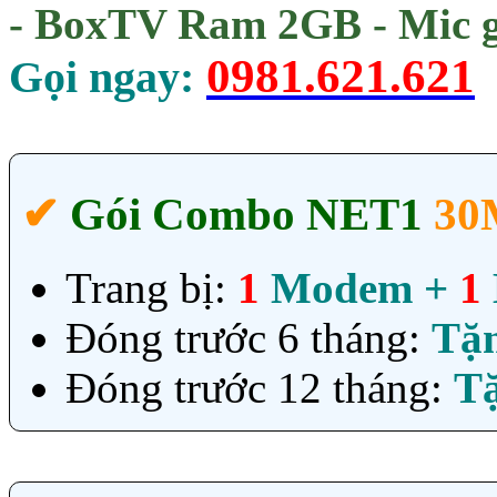
- BoxTV Ram 2GB - Mic g
0981.621.621
Gọi ngay:
✔‎
Gói Combo NET1
30
Trang bị:
1
Modem +
1
Đóng trước 6 tháng:
Tặ
Đóng trước 12 tháng:
T