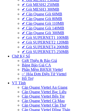
✔ Gói MESH2 250MB
✔ Gói MESH3 300MB
✔ Cáp Quang Gói 60MB
✔ Cáp Quang Gói 80MB
✔ Cáp Quang Gói 110MB
✔ Cáp Quang Gói 140MB
✔ Cáp Quang Gói 300MB
✔ Gói SUPERNET1 100MB
✔ Gói SUPERNET2 120MB
✔ Gói SUPERNET4 200MB
✔ Gói SUPERNET5 250MB
Chữ Ký Số
Giới Thiệu & Báo Giá
Bảng Báo Giá CA
Phần Mềm BHXH Viettel
✅‎ Hóa Đơn Điện Tử Viettel
Hỗ Trợ
VT Tỉnh
Cáp Quang Viettel An Giang
Cáp Quang Viettel Bạc Liêu
Cáp Quang Viettel Bến Tre
Cáp Quang Viettel Cà Mau
Cáp Quang Viettel Cần Thơ
Cáp Quang Viettel Đồng Tháp