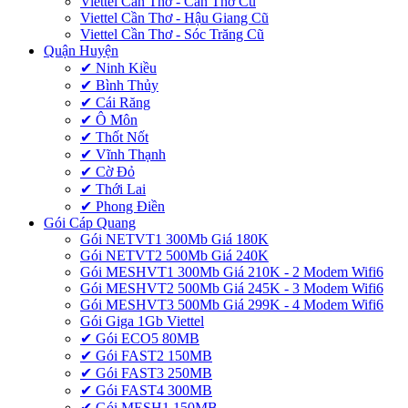
Viettel Cần Thơ - Cần Thơ Cũ
Viettel Cần Thơ - Hậu Giang Cũ
Viettel Cần Thơ - Sóc Trăng Cũ
Quận Huyện
✔ Ninh Kiều
✔ Bình Thủy
✔ Cái Răng
✔ Ô Môn
✔ Thốt Nốt
✔ Vĩnh Thạnh
✔ Cờ Đỏ
✔ Thới Lai
✔ Phong Điền
Gói Cáp Quang
Gói NETVT1 300Mb Giá 180K
Gói NETVT2 500Mb Giá 240K
Gói MESHVT1 300Mb Giá 210K - 2 Modem Wifi6
Gói MESHVT2 500Mb Giá 245K - 3 Modem Wifi6
Gói MESHVT3 500Mb Giá 299K - 4 Modem Wifi6
Gói Giga 1Gb Viettel
✔ Gói ECO5 80MB
✔ Gói FAST2 150MB
✔ Gói FAST3 250MB
✔ Gói FAST4 300MB
✔ Gói MESH1 150MB