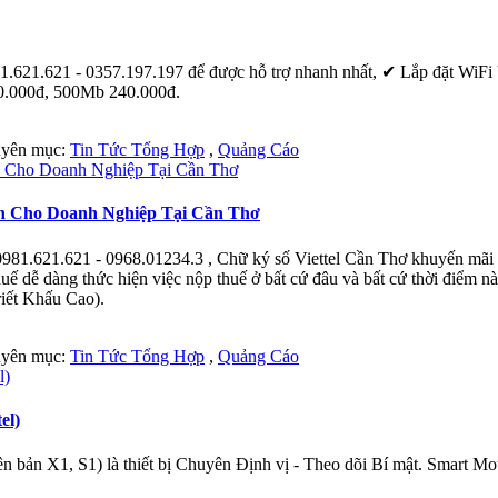
621.621 - 0357.197.197 để được hỗ trợ nhanh nhất, ✔ ‎Lắp đặt WiFi V
80.000đ, 500Mb 240.000đ.
huyên mục:
Tin Tức Tổng Hợp
,
Quảng Cáo
ớn Cho Doanh Nghiệp Tại Cần Thơ
1.621.621 - 0968.01234.3 , Chữ ký số Viettel Cần Thơ khuyến mãi lớ
 dễ dàng thức hiện việc nộp thuế ở bất cứ đâu và bất cứ thời điểm nà
riết Khấu Cao).
huyên mục:
Tin Tức Tổng Hợp
,
Quảng Cáo
el)
 bản X1, S1) là thiết bị Chuyên Định vị - Theo dõi Bí mật. Smart Mot