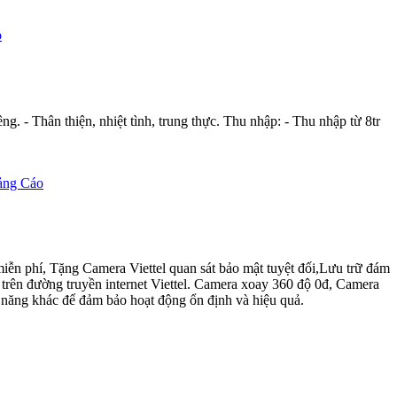
o
g. - Thân thiện, nhiệt tình, trung thực. Thu nhập: - Thu nhập từ 8tr
ảng Cáo
n phí, Tặng Camera Viettel quan sát bảo mật tuyệt đối,Lưu trữ đám
trên đường truyền internet Viettel. Camera xoay 360 độ 0đ, Camera
năng khác để đảm bảo hoạt động ổn định và hiệu quả.