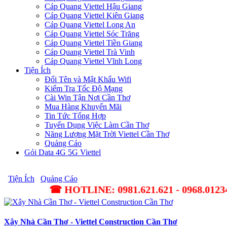
Cáp Quang Viettel Hậu Giang
Cáp Quang Viettel Kiên Giang
Cáp Quang Viettel Long An
Cáp Quang Viettel Sóc Trăng
Cáp Quang Viettel Tiền Giang
Cáp Quang Viettel Trà Vinh
Cáp Quang Viettel Vĩnh Long
Tiện Ích
Đổi Tên và Mật Khẩu Wifi
Kiểm Tra Tốc Độ Mạng
Cài Win Tận Nơi Cần Thơ
Mua Hàng Khuyến Mãi
Tin Tức Tổng Hợp
Tuyển Dụng Việc Làm Cần Thơ
Năng Lượng Mặt Trời Viettel Cần Thơ
Quảng Cáo
Gói Data 4G 5G Viettel
Tiện Ích
Quảng Cáo
☎ HOTLINE: 0981.621.621 - 0968.01234.3 ✔ Lắp
Xây Nhà Cần Thơ - Viettel Construction Cần Thơ