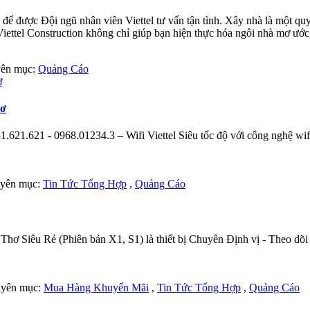
 được Đội ngũ nhân viên Viettel tư vấn tận tình. Xây nhà là một quyế
 Viettel Construction không chỉ giúp bạn hiện thực hóa ngôi nhà mơ ước
uyên mục:
Quảng Cáo
hơ
621.621 - 0968.01234.3 – Wifi Viettel Siêu tốc độ với công nghệ wifi
huyên mục:
Tin Tức Tổng Hợp
,
Quảng Cáo
ơ Siêu Rẻ (Phiên bản X1, S1) là thiết bị Chuyên Định vị - Theo dõi 
huyên mục:
Mua Hàng Khuyến Mãi
,
Tin Tức Tổng Hợp
,
Quảng Cáo