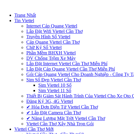
Trang Nhất
Tin Viettel
Internet Cáp Quang Viettel
Lắp Đặt Wifi Viettel Cần Thơ
Truyền Hình Số Viettel
Cáp Quang Viettel Cần Thơ
Chữ Ký Số Viettel
Phần Mềm BHXH Viettel
DV Chống Trộm Xe Máy
Lắp Đặt Internet Viettel Cần Thơ Miễn Phí
Lắp Đặt Cáp Quang Viettel Cần Thơ Miễn Phí
Gói Cáp Quang Viettel Cho Doanh Nghiệp - Công Ty T
Sim Số Đẹp Viettel Cần Thơ
Sim Viettel 10 Số
Sim Viettel 11 Số
Thiết Bị Giám Sát Hành Trình Của Viettel Cho Xe Oto
Đăng Ký 3G, 4G Viettel
✔‎ Hóa Đơn Điện Tử Viettel Cần Thơ
✔‎ Lắp Đặt Camera Cần Thơ
✔‎ Năng Lượng Mặt Trời Viettel Cần Thơ
Viettel Cần Thơ Xây Nhà Trọn Gói
Viettel Cần Thơ Mới