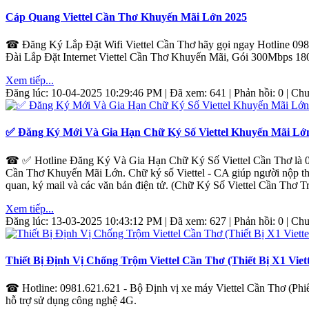
Cáp Quang Viettel Cần Thơ Khuyến Mãi Lớn 2025
☎ Đăng Ký Lắp Đặt Wifi Viettel Cần Thơ hãy gọi ngay Hotline 0981.
Đài Lắp Đặt Internet Viettel Cần Thơ Khuyến Mãi, Gói 300Mbps 1
Xem tiếp...
Đăng lúc: 10-04-2025 10:29:46 PM | Đã xem: 641 | Phản hồi: 0 | C
✅‎ Đăng Ký Mới Và Gia Hạn Chữ Ký Số Viettel Khuyến Mãi L
☎ ✅‎ Hotline Đăng Ký Và Gia Hạn Chữ Ký Số Viettel Cần Thơ là 098
Cần Thơ Khuyến Mãi Lớn. Chữ ký số Viettel - CA giúp người nộp thuế
quan, ký mail và các văn bản điện tử. (Chữ Ký Số Viettel Cần Thơ T
Xem tiếp...
Đăng lúc: 13-03-2025 10:43:12 PM | Đã xem: 627 | Phản hồi: 0 | C
Thiết Bị Định Vị Chống Trộm Viettel Cần Thơ (Thiết Bị X1 Viett
☎ Hotline: 0981.621.621 - Bộ Định vị xe máy Viettel Cần Thơ (Phiên
hỗ trợ sử dụng công nghệ 4G.