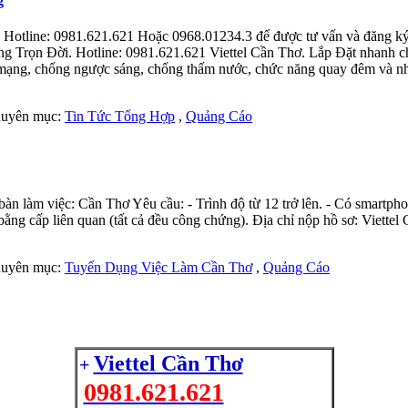
g
Hotline: 0981.621.621 Hoặc 0968.01234.3 để được tư vấn và đăng ký m
g Trọn Đời. Hotline: 0981.621.621 Viettel Cần Thơ. Lắp Đặt nhanh chó
mạng, chống ngược sáng, chống thấm nước, chức năng quay đêm và nhi
Chuyên mục:
Tin Tức Tổng Hợp
,
Quảng Cáo
n làm việc: Cần Thơ Yêu cầu: - Trình độ từ 12 trở lên. - Có smartphone
ng cấp liên quan (tất cả đều công chứng). Địa chỉ nộp hồ sơ: Viette
Chuyên mục:
Tuyển Dụng Việc Làm Cần Thơ
,
Quảng Cáo
Viettel Cần Thơ
+
0981.621.621