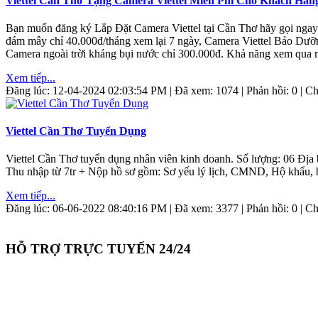
Viettel Cần Thơ Tặng Camera Viettel Miễn Phí Cho Khách Hàn
Bạn muốn đăng ký Lắp Đặt Camera Viettel tại Cần Thơ hãy gọi ngay 
đám mây chỉ 40.000đ/tháng xem lại 7 ngày, Camera Viettel Bảo Dưỡn
Camera ngoài trời kháng bụi nước chỉ 300.000đ. Khả năng xem qua 
Xem tiếp...
Đăng lúc: 12-04-2024 02:03:54 PM | Đã xem: 1074 | Phản hồi: 0 | 
Viettel Cần Thơ Tuyển Dụng
Viettel Cần Thơ tuyển dụng nhân viên kinh doanh. Số lượng: 06 Địa bà
Thu nhập từ 7tr + Nộp hồ sơ gồm: Sơ yếu lý lịch, CMND, Hộ khẩu, bằ
Xem tiếp...
Đăng lúc: 06-06-2022 08:40:16 PM | Đã xem: 3377 | Phản hồi: 0 | 
HỖ TRỢ TRỰC TUYẾN 24/24