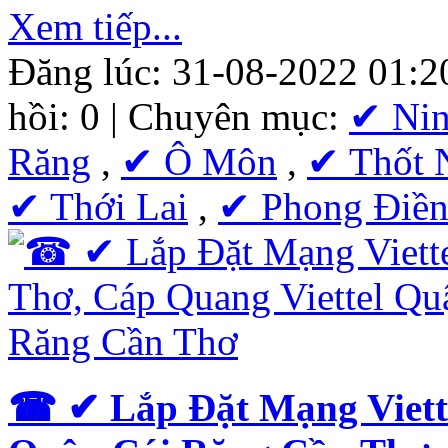
Xem tiếp...
Đăng lúc: 31-08-2022 01:2
hồi: 0 | Chuyên mục:
✔ Nin
Răng
,
✔ Ô Môn
,
✔ Thốt 
✔ Thới Lai
,
✔ Phong Điề
☎ ✔‎ Lắp Đặt Mạng Viett