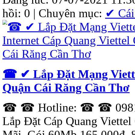
hồi: 0 | Chuyên mục:
✔ Cái
☎ ✔‎ Lắp Đặt Mạng Viette
Quận Cái Răng Cần Thơ
☎ ☎ Hotline: ☎ ☎ 0981.6
Lắp Đặt Cáp Quang Viette
Mãi, Gói 60Mb 165.000đ,