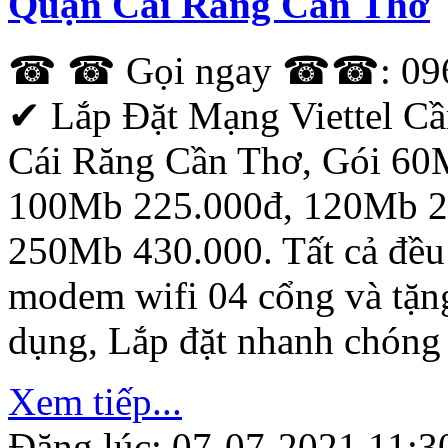
Quận Cái Răng Cần Thơ
☎ ☎ Gọi ngay ☎☎: 0968.
✔‎ Lắp Đặt Mạng Viettel C
Cái Răng Cần Thơ, Gói 60
100Mb 225.000đ, 120Mb 2
250Mb 430.000. Tất cả đều 
modem wifi 04 cổng và tặn
dụng, Lắp đặt nhanh chóng
Xem tiếp...
Đăng lúc: 07-07-2021 11:3