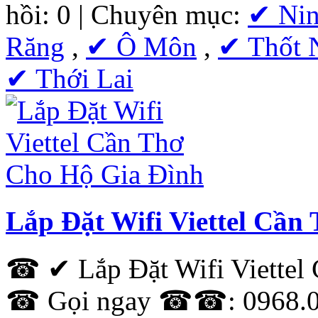
hồi: 0 | Chuyên mục:
✔ Nin
Răng
,
✔ Ô Môn
,
✔ Thốt 
✔ Thới Lai
Lắp Đặt Wifi Viettel Cần
☎ ✔ Lắp Đặt Wifi Viettel
☎ Gọi ngay ☎☎: 0968.012