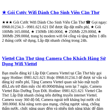
★ Gói Cước Wifi Dành Cho Sinh Viên Cần Thơ
★★★ Gói Cước Wifi Dành Cho Sinh Viên Cần Thơ ☎ Gọi ngay:
0968.01234.3 - 0981.621.621 Để được lắp đặt miễn phí, ★ Gói
100Mb 165.000đ, ★ 150Mb 180.000đ, ★ 250Mb 229.000đ, ★
300Mb 299.000đ, trang bị modem wifi 04 cổng và tặng thêm 1 đến
2 tháng cước sử dụng, Lắp đặt nhanh chóng trong 24h.
Viettel Cần Thơ tặng Camera Cho Khách Hàng Sử
Dụng Wifi Viettel
Bạn muốn đăng ký Lắp Đặt Camera Viettel tại Cần Thơ hãy gọi
ngay Hotline: 0981.621.621 Hoặc 0968.01234.3 để được tư vấn và
đăng ký miễn phí, Tặng Camera Viettel quan sát bảo mật tuyệt
đối,Lưu trữ đám mây chỉ 40.000đ/tháng xem lại 7 ngày, Camera
Viettel Bảo Dưỡng Trọn Đời. Hotline: 0981.621.621 Viettel Cần
Thơ. Lắp Đặt nhanh chóng trên đường truyền internet Viettel.
Camera xoay 360 độ 0đ, Camera ngoài trời kháng bụi nước chỉ
300.000đ. Khả năng xem qua mạng, chống ngược sáng, chống
thấm nước, chức năng quay đêm và nhiều tính năng khác để đảm