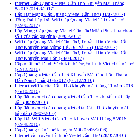
Internet Cáp Quang Viettel Cần Thơ Khuyến Mãi Tháng
8/2017
(01/08/2017)
Lắp Đặt Mạng Cáp Quang Viettel Cần Thơ
(01/07/2017)
Tổng Đài Lắp Đặt Wifi Cáp Quang Viettel Tại Cần Thơ
(02/06/2017)
Lắp Mạng Cáp Quang Viettel Cần Thơ Miễn Phí - Lựa chọn
số 1 của các gia đình
(20/05/2017)
Wifi Cáp Quang Viettel Cần Thơ, Truyền Hình Viettel Cần
Thơ Khuyến Mãi Mừng Lễ 30/4 và 1/5
(01/05/2017)
Wifi Cáp Quang Viettel Cần Thơ, Truyền Hình Viettel Cần
Thơ Khuyến Mãi Lớn
(24/04/2017)
Cập nhật mới Danh Sách Kênh Truyền Hình Viettel Cần Thơ
(22/12/2016)
Cáp Quang Viettel Cần Thơ Khuyến Mãi Cực Lớn Tháng
Đầu Năm (Tháng 04/2017)
(01/12/2016)
Internet Wifi Viettel Cần Thơ khuyến mãi tháng 11 năm 2016
(05/10/2016)
Lắp đặt internet cáp quang Viettel Cần Thơ khuyến mãi hấp
dẫn
(30/09/2016)
Lắp đặt internet cáp quang Viettel tại Cần Thơ khuyến mãi
hấp dẫn
(29/09/2016)
Lắp Đặt Wifi Viettel Cần Thơ Khuyến Mãi Tháng 8/2016
(02/08/2016)
Cáp Quang Cần Thơ Khuyến Mãi
(03/06/2016)
Internet và Truyền Hình Số Viettel Cần Thơ
(28/05/2016)