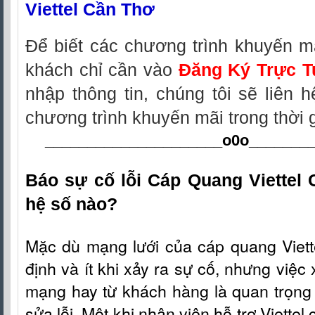
Viettel Cần Thơ
Để biết các chương trình khuyến m
khách chỉ cần vào
Đăng Ký Trực T
nhập thông tin, chúng tôi sẽ liên 
chương trình khuyến mãi trong thời 
_____________________o0o
_______
Báo sự cố lỗi Cáp Quang Viettel
hệ số nào?
Mặc dù mạng lưới c
ủa
cáp quang Viet
định và ít khi xảy ra sự cố, nhưng việc 
mạng hay từ khách hàng là quan trọng 
sửa lỗi. Một khi nhân viên hỗ t
rợ
Viettel