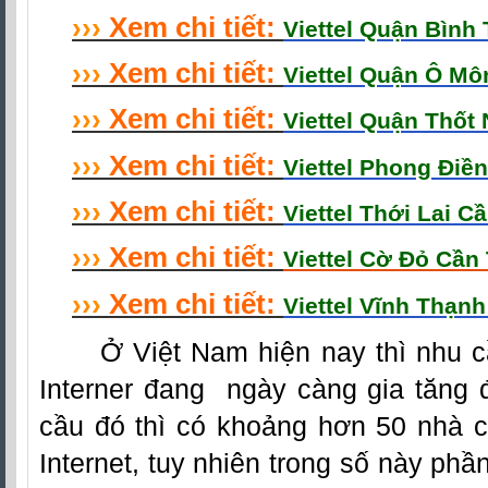
›
›
›
Xem chi tiết:
Viettel Quận Bình
›
›
›
Xem chi tiết:
Viettel Quận Ô M
›
›
›
Xem chi tiết:
Viettel Quận Thốt
›
›
›
Xem chi tiết:
Viettel Phong Điề
›
›
›
Xem chi tiết:
Viettel Thới Lai C
›
›
›
Xem chi tiết:
Viettel Cờ Đỏ Cần
›
›
›
Xem chi tiết:
Viettel Vĩnh Thạn
Ở Việt Nam hiện nay thì nhu cầ
Interner đang ngày càng gia tăng 
cầu đó thì có khoảng hơn 50 nhà c
Internet, tuy nhiên trong số này phầ