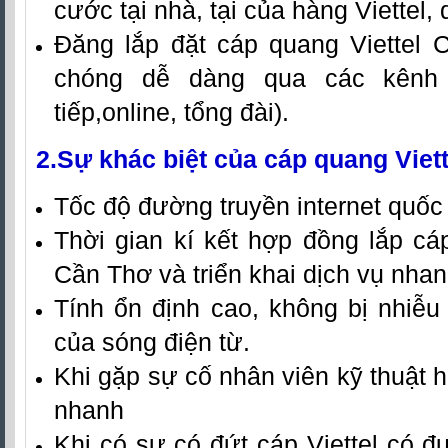
cước tại nhà, tại của hàng Viettel
Đăng lắp
đặt
cáp quang Viettel 
chóng dễ dàng qua các kênh l
tiếp,online, tổng đài).
2.Sự khác biệt của
cáp quang Viet
Tốc độ đường truyền internet quốc 
Thời gian kí kết hợp đồng
lắp
cá
Cần Thơ
và triển kh
ai dịch vụ nha
Tính ổn định cao, không bị nhiễ
của sóng điện từ.
Khi gặp sự cố nhân viên kỹ thuật hỗ
nhanh
Khi có sự có đứt cáp Viettel có 