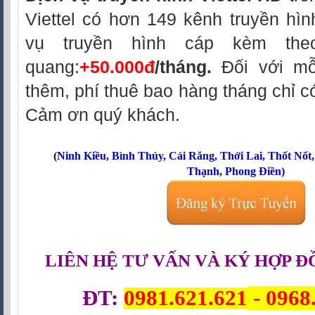
Viettel có hơn 149 kênh truyền hìn
vụ truyền hình cáp kèm theo
quang:
+50.000đ
/tháng.
Đối với mỗ
thêm, phí thuê bao hàng tháng chỉ 
Cảm ơn quý khách.
(
Ninh Kiều
,
Bình Thủy
,
Cái Răng
,
Thới Lai
,
Thốt Nốt
Thạnh
,
Phong Điền
)
LIÊN HỆ TƯ VẤN VÀ KÝ HỢP Đ
ĐT:
0981.621.621
-
0968