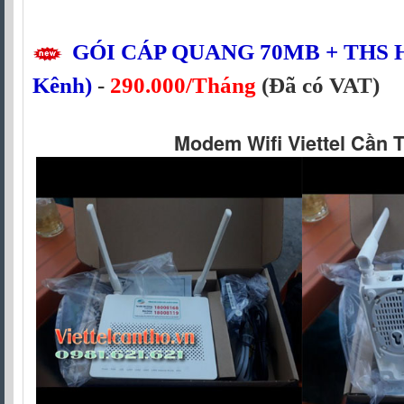
GÓI CÁP QUANG
70MB
+ THS H
Kênh)
-
290.000/Tháng
(Đã có VAT)
Modem Wifi Viettel Cần 