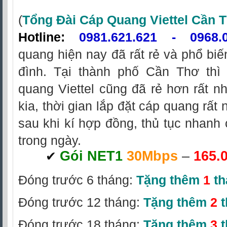
(
Tổng Đài Cáp Quang Viettel Cần 
Hotline
:
0981.621.621
-
0968.
quang hiện nay đã rất rẻ và phổ biế
đình. Tại thành phố Cần Thơ thì 
quang Viettel cũng đã rẻ hơn rất nh
kia, thời gian lắp đặt cáp quang rất 
sau khi kí hợp đồng, thủ tục nhanh 
trong ngày.
Gói NET1
30Mbps
–
165.
‎
✔
Đóng trước 6 tháng:
Tặng thêm
1
th
Đóng trước 12 tháng:
Tặng thêm
2
t
Đóng trước 18 tháng:
Tặng thêm
3
t