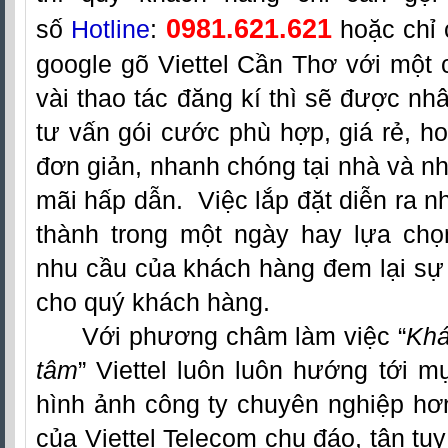
0981.621.621
số
Hotline
:
hoặc chỉ 
google gõ Viettel Cần Thơ với một c
vài thao tác đăng kí thì sẽ được nh
tư vấn gói cước phù hợp, giá rẻ, ho
đơn giản, nhanh chóng tại nhà và 
mãi hấp dẫn. Việc lắp đặt diễn ra 
thành trong một ngày hay lựa chọn
nhu cầu của khách hàng đem lại sự t
cho quý khách hàng.
Với phương châm làm việc “
Khá
tâm
” Viettel luôn luôn hướng tới m
hình ảnh công ty chuyên nghiệp hơ
của Viettel Telecom chu đáo, tận tụy