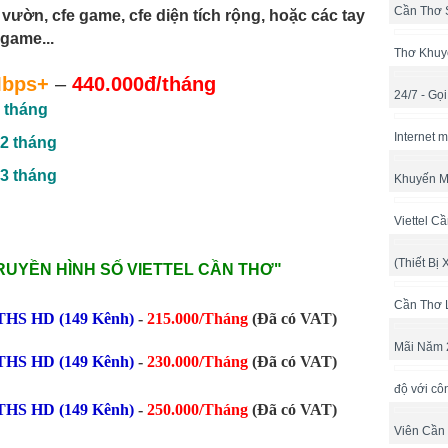
Cần Thơ 
vườn, cfe game, cfe diện tích rộng, hoặc các tay
game...
Thơ Khuy
bps+
–
440.000đ/tháng
24/7 - Gọ
 tháng
Internet 
2 tháng
3 tháng
Khuyến M
Viettel C
(Thiết Bị 
RUYỀN HÌNH SỐ VIETTEL CẦN THƠ
"
Cần Thơ 
THS HD (149 Kênh)
-
215.000/Tháng
(Đã có VAT)
Mãi Năm 
THS HD (149 Kênh)
-
230.000/Tháng
(Đã có VAT)
độ với cô
THS HD (149 Kênh)
-
250.000/Tháng
(Đã có VAT)
Viên Cần