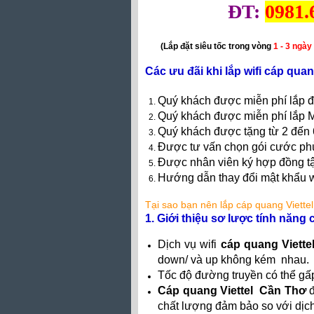
ĐT:
0981.
(Lắp đặt siêu tốc trong vòng
1 - 3 ngày
Các ưu đãi khi lắp wifi cáp qua
Quý khách được miễn phí lắp đ
Quý khách được miễn phí lắp 
Quý khách được tặng từ 2 đến
Được tư vấn chọn gói cước ph
Được nhân viên ký hợp đồng t
Hướng dẫn thay đổi mật khẩu w
Tại sao bạn nên lắp
cáp quang Viette
1. Giới thiệu sơ lược tính năn
Dịch vụ wifi
cáp quang Viette
down/ và up không kém nhau.
Tốc độ đường truyền có thể gấp
Cáp quang Viettel Cần Thơ
đ
chất lượng đảm bảo so với dịc