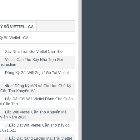
Ý SỐ VIETTEL - CA
Xây Nhà Trọn Gói Viettel Cần Thơ
Viettel Cần Thơ Xây Nhà Trọn Gói -
nstruction
Đăng Ký Gói Wifi Giga 1Gb Tại Viettel
☎ ✅‎ Đăng Ký Mới Và Gia Hạn Chữ Ký
l Cần Thơ Khuyến Mãi
Lắp Đặt Gói Wifi Viettel Dành Cho Quán
ại Cần Thơ
Lắp Wifi Viettel Cần Thơ Khuyến Mãi
 Viên Năm 2026
✅ Lắp Đặt Wifi Viettel Cần Thơ hãy gọi
1.621.621
✅ Lắp Đặt Năng Lượng Mặt Trời Viettel