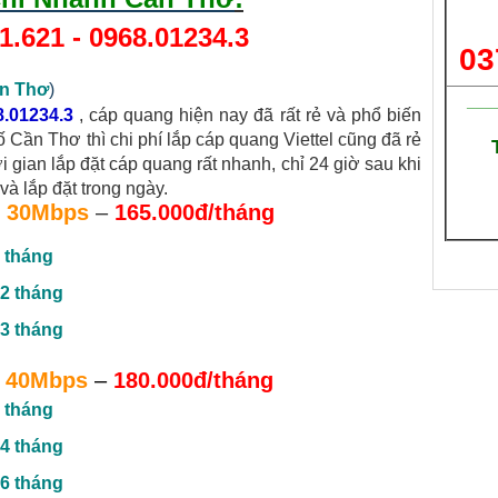
1.621
-
0968.01234.3
03
ần Thơ
)
___
8.01234.3
, cáp quang hiện nay đã rất rẻ và phổ biến
ố Cần Thơ thì chi phí lắp cáp quang Viettel cũng đã rẻ
ời gian lắp đặt cáp quang rất nhanh, chỉ 24 giờ sau khi
và lắp đặt trong ngày.
30Mbps
–
165.000đ/tháng
 tháng
2 tháng
3 tháng
40Mbps
–
180.000đ/tháng
 tháng
4 tháng
6 tháng