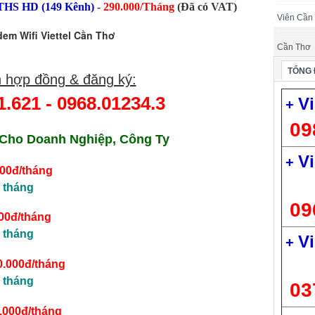
THS HD (149 Kênh)
-
290.000/Tháng
(Đã có VAT)
Viên Cần
em Wifi Viettel Cần Thơ
Cần Thơ
TỔNG 
 hợp đồng & đăng ký:
1.621
-
0968.01234.3
Vi
+
09
Cho Doanh Nghiệp, Công Ty
Vi
+
000đ/tháng
 tháng
09
00đ/tháng
 tháng
Vi
+
0.000đ/tháng
 tháng
03
.000đ/tháng