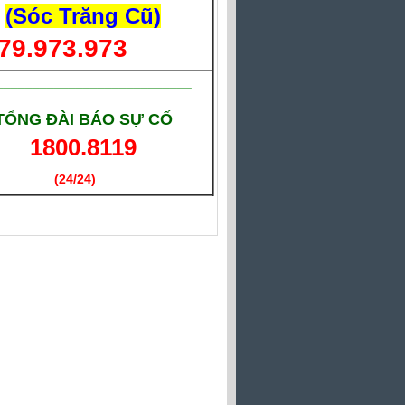
(Sóc Trăng Cũ)
79.973.973
___________________________
TỔNG ĐÀI BÁO SỰ CỐ
1800.8119
(24/24)
(Giờ làm việc)