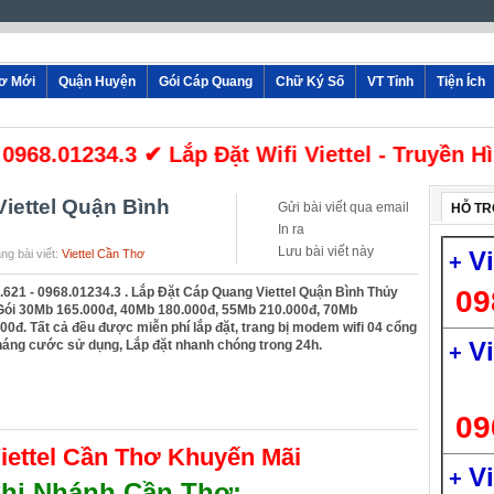
hơ Mới
Quận Huyện
Gói Cáp Quang
Chữ Ký Số
VT Tỉnh
Tiện Ích
968.01234.3 ✔ Lắp Đặt Wifi Viettel - Truyền H
iettel Quận Bình
Gửi bài viết qua email
HỖ TR
In ra
Lưu bài viết này
V
ng bài viết:
Viettel Cần Thơ
+
621 - 0968.01234.3 . Lắp Đặt Cáp Quang Viettel Quận Bình Thủy
09
Gói 30Mb 165.000đ, 40Mb 180.000đ, 55Mb 210.000đ, 70Mb
0đ. Tất cả đều được miễn phí lắp đặt, trang bị modem wifi 04 cổng
V
tháng cước sử dụng, Lắp đặt nhanh chóng trong 24h.
+
09
iettel Cần Thơ Khuyến Mãi
V
+
 Chi Nhánh Cần Thơ
: