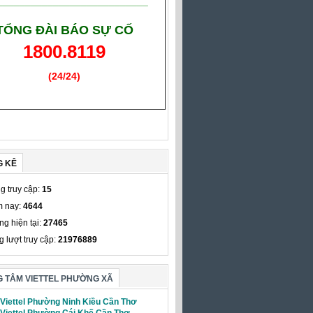
___________________________
TỔNG ĐÀI BÁO SỰ CỐ
1800.8119
(24/24)
(Giờ làm việc)
G KÊ
g truy cập:
15
 nay:
4644
ng hiện tại:
27465
g lượt truy cập:
21976889
 TÂM VIETTEL PHƯỜNG XÃ
 Viettel Phường Ninh Kiều Cần Thơ
 Viettel Phường Cái Khế Cần Thơ