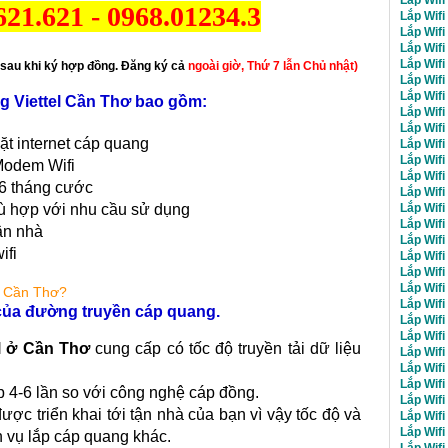
621.621
-
0968.01234.3
Lắp Wif
Lắp Wifi
Lắp Wifi
Lắp Wifi
sau khi ký hợp đồng. Đăng ký cả
ngoài giờ, Thứ 7 lẫn Chủ nhật)
Lắp Wifi
Lắp Wifi
ng Viettel Cần Thơ bao gồm:
Lắp Wifi
Lắp Wifi
ặt internet cáp quang
Lắp Wifi
Lắp Wifi
Modem Wifi
Lắp Wifi
 6 tháng cước
Lắp Wifi
Lắp Wifi
ù hợp với nhu cầu sử dụng
Lắp Wifi
ận nhà
Lắp Wifi
ifi
Lắp Wifi
Lắp Wifi
Lắp Wifi
l Cần Thơ
?
Lắp Wifi
g của đường truyền cáp quang.
Lắp Wifi
Lắp Wifi
l ở Cần Thơ
cung cấp có tốc độ truyền tải dữ liệu
Lắp Wifi
Lắp Wifi
Lắp Wifi
 4-6 lần so với công nghệ cáp đồng.
Lắp Wif
ược triển khai tới tận nhà của bạn vì vậy tốc độ và
Lắp Wifi
Lắp Wifi
h vụ lắp cáp quang khác.
Lắp Wifi