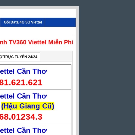
Gói Data 4G 5G Viettel
ình TV360 Viettel Miễn Phí
Ợ TRỰC TUYẾN 24/24
iettel Cần Thơ
81.621.621
iettel Cần Thơ
(Hậu Giang Cũ)
68.01234.3
iettel Cần Thơ