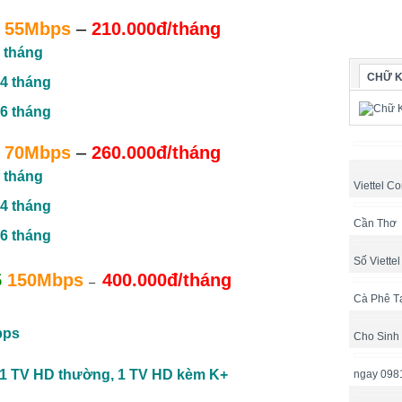
55Mbps
–
210.000đ/tháng
 tháng
CHỮ K
4 tháng
6 tháng
70Mbps
–
260.000đ/tháng
 tháng
Viettel Co
4 tháng
Cần Thơ
6 tháng
Số Viette
5
150Mbps
400.000đ/tháng
–
Cà Phê T
bps
Cho Sinh
 1 TV HD thường, 1 TV HD
kèm K+
ngay 098