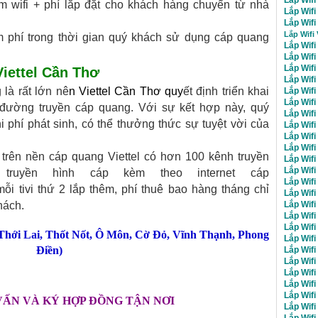
 wifi + phí lắp đặt cho khách hàng chuyển từ nhà
Lắp Wif
Lắp Wifi
Lắp Wifi
 phí trong thời gian quý khách sử dụng cáp quang
Lắp Wifi
Lắp Wif
Lắp Wif
Viettel Cần Thơ
Lắp Wif
là rất lớn nê
n
Viettel Cần Thơ
quy
ết định triển khai
Lắp Wif
Lắp Wif
 đường truyền cáp quang. Với sự kết hợp này, quý
Lắp Wif
i phí phát sinh, có thể thưởng thức sự tuyệt vời của
Lắp Wifi
Lắp Wif
Lắp Wifi
trên nền cáp quang Viettel có hơn 100 kênh truyền
Lắp Wifi
Lắp Wifi
truyền hình cáp kèm theo internet cáp
Lắp Wifi
mỗi tivi thứ 2 lắp thêm, phí thuê bao hàng tháng chỉ
Lắp Wif
Lắp Wif
hách.
Lắp Wif
Lắp Wif
Thới Lai
,
Thốt Nốt
,
Ô Môn
,
Cờ Đỏ
,
Vĩnh Thạnh
,
Phong
Lắp Wif
Điền
)
Lắp Wif
Lắp Wifi
Lắp Wifi
Lắp Wifi
Lắp Wif
VẤN VÀ KÝ HỢP ĐỒNG TẬN NƠI
Lắp Wifi
Lắp Wifi