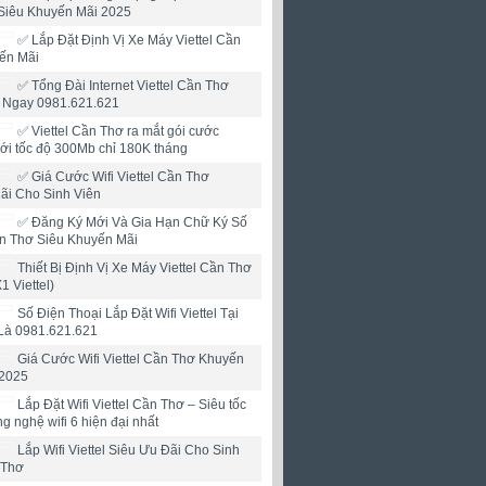
Siêu Khuyến Mãi 2025
✅ Lắp Đặt Định Vị Xe Máy Viettel Cần
ến Mãi
✅ Tổng Đài Internet Viettel Cần Thơ
i Ngay 0981.621.621
✅ ‎Viettel Cần Thơ ra mắt gói cước
mới tốc độ 300Mb chỉ 180K tháng
✅ ‎Giá Cước Wifi Viettel Cần Thơ
ãi Cho Sinh Viên
✅‎ Đăng Ký Mới Và Gia Hạn Chữ Ký Số
ần Thơ Siêu Khuyến Mãi
Thiết Bị Định Vị Xe Máy Viettel Cần Thơ
X1 Viettel)
Số Điện Thoại Lắp Đặt Wifi Viettel Tại
Là 0981.621.621
Giá Cước Wifi Viettel Cần Thơ Khuyến
2025
Lắp Đặt Wifi Viettel Cần Thơ – Siêu tốc
ng nghệ wifi 6 hiện đại nhất
Lắp Wifi Viettel Siêu Ưu Đãi Cho Sinh
 Thơ