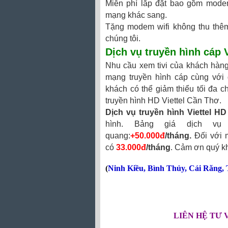
Miễn phí lắp đặt bao gồm modem
mạng khác sang.
Tặng modem wifi không thu thêm
chúng tôi.
Dịch vụ truyền hình cáp 
Nhu cầu xem tivi của khách hàng 
mạng truyền hình cáp cùng với
khách có thể giảm thiểu tối đa ch
truyền hình HD Viettel Cần Thơ.
Dịch vụ truyền hình Viettel HD
hình. Bảng giá dịch vụ 
quang:
+50.000đ
/tháng.
Đối với 
có
33.000đ
/tháng
. Cảm ơn quý k
(
Ninh Kiều
,
Bình Thủy
,
Cái Răng
,
LIÊN HỆ TƯ 