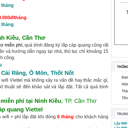
___
 tháng
0.000đ/tháng
 tháng
nh Kiều, Cần Thơ
hơ miễn phí
,
quá trình đăng ký lắp cáp quang cũng rất
ấn và hướng dẫn ngay tại nhà, thủ tục chỉ khoảng 15
nh công.
u
THỐN
 Cái Răng
,
Ô Môn
,
Thốt Nốt
Đan
wifi Viettel mà không xảy ra vấn đề hay thắc mắc gì,
Hôm
 thuật sẽ đến khảo sát và lắp đặt. Tất cả quá trình
Thá
Tổn
 miễn phí tại Ninh Kiều
, TP. Cần Thơ
áp quang Viettel
TRUNG
wifi + phí lắp đặt khi đóng
6 tháng
cho khách hàng
Lắp Wifi
Lắp Wifi