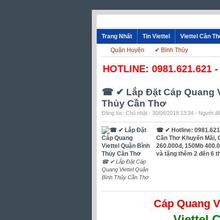
Trang Nhất
Tin Viettel
Viettel Cần T
Quận Huyện
✔ Bình Thủy
☎ HOTLINE: 0981.621.621 - 0
☎ ✔‎ Lắp Đặt Cáp Quang V
Thủy Cần Thơ
Đăng lúc: Chủ nhật - 30/06/2019 13:34 - Người đă
☎ ✔ Hotline: 0981.621.
Cần Thơ Khuyến Mãi, 
260.000đ, 150Mb 400.00
và tặng thêm 2 đến 6 
☎ ✔‎ Lắp Đặt Cáp
Quang Viettel Quận
Bình Thủy Cần Thơ
Cáp Quang V
Viettel