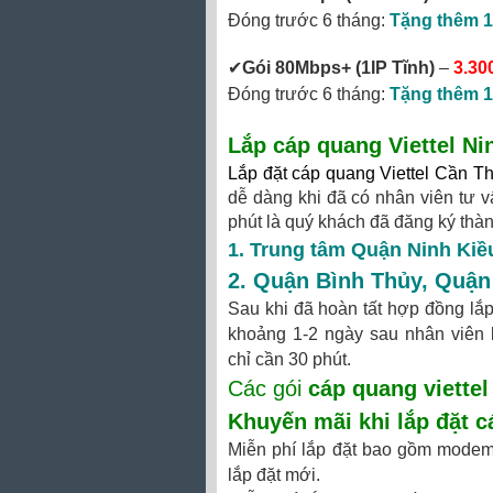
Đóng trước 6 tháng:
Tặng thêm 1
✔‎
Gói 80Mbps+
(1IP Tĩnh)
–
3.30
Đóng trước 6 tháng:
Tặng thêm 1
Lắp cáp quang Viettel Ni
Lắp đặt cáp quang Viettel Cần T
dễ dàng khi đã có nhân viên tư v
phút là quý khách đã đăng ký thà
1. Trung tâm Quận Ninh Kiề
2.
Quận Bình Thủy
,
Quận
Sau khi đã hoàn tất hợp đồng lắp 
khoảng 1-2 ngày sau nhân viên kĩ
chỉ cần 30 phút.
Các gói
cáp quang viettel
Khuyến mãi khi
lắp đặt c
Miễn phí lắp đặt bao gồm modem 
lắp đặt mới.