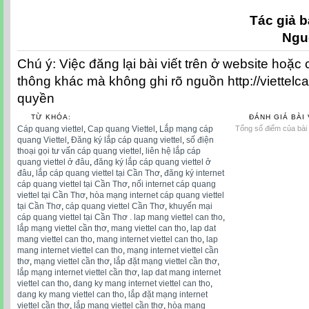
Tác giả b
Ngu
Chú ý: Việc đăng lại bài viết trên ở website hoặc
thông khác mà không ghi rõ nguồn http://viettelc
quyền
TỪ KHÓA:
ĐÁNH GIÁ BÀI 
Cáp quang viettel
,
Cap quang Viettel
,
Lắp mạng cáp
Tổng số điểm của bài v
quang Viettel
,
Đăng ký lắp cáp quang viettel
,
số điện
thoại gọi tư vấn cáp quang viettel
,
liên hệ lắp cáp
quang viettel ở đâu
,
đăng ký lắp cáp quang viettel ở
đâu
,
lắp cáp quang viettel tại Cần Thơ
,
đăng ký internet
cáp quang viettel tại Cần Thơ
,
nối internet cáp quang
viettel tại Cần Thơ
,
hòa mạng internet cáp quang viettel
tại Cần Thơ
,
cáp quang viettel Cần Thơ
,
khuyến mại
cáp quang viettel tại Cần Thơ . lap mang viettel can tho
,
lắp mạng viettel cần thơ
,
mang viettel can tho
,
lap dat
mang viettel can tho
,
mang internet viettel can tho
,
lap
mang internet viettel can tho
,
mạng internet viettel cần
thơ
,
mạng viettel cần thơ
,
lắp đặt mạng viettel cần thơ
,
lắp mạng internet viettel cần thơ
,
lap dat mang internet
viettel can tho
,
dang ky mang internet viettel can tho
,
dang ky mang viettel can tho
,
lắp đặt mạng internet
viettel cần thơ
,
lắp mang viettel cần thơ
,
hòa mạng