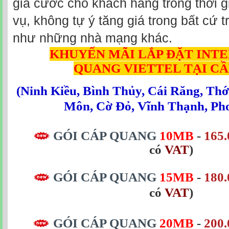
giá cước cho khách hàng trong thời g
vụ, không tự ý tăng giá trong bất cứ
như những nhà mạng khác.
KHUYẾN MÃI LẮP ĐẶT INT
QUANG
VIETTEL TẠI C
(
Ninh Kiều
,
Bình Thủy
,
Cái Răng
,
Thớ
Môn
,
Cờ Đỏ
,
Vĩnh Thạnh
,
Ph
GÓI CÁP QUANG
10MB
-
165.
có
VAT
)
GÓI CÁP QUANG
15MB
-
180.
có
VAT
)
GÓI CÁP QUANG
20MB
-
200.