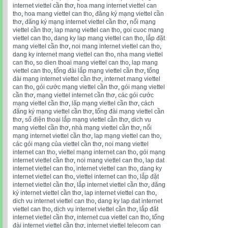
internet viettel cần thơ
,
hoa mang internet viettel can
tho
,
hoa mang viettel can tho
,
đăng ký mạng viettel cần
thơ
,
đăng ký mạng internet viettel cần thơ
,
nối mạng
viettel cần thơ
,
lap mang viettel can tho
,
goi cuoc mang
viettel can tho
,
dang ky lap mang viettel can tho
,
lắp đặt
mang viettel cần thơ
,
noi mang internet viettel can tho
,
dang ky internet mang viettel can tho
,
nha mang viettel
can tho
,
so dien thoai mang viettel can tho
,
lap mang
viettel can tho
,
tổng đài lắp mạng viettel cần thơ
,
tổng
đài mạng internet viettel cần thơ
,
internet mang viettel
can tho
,
gói cước mạng viettel cần thơ
,
gói mạng viettel
cần thơ
,
mạng viettel internet cần thơ
,
các gói cước
mạng viettel cần thơ
,
lăp mạng viettel cần thơ
,
cách
đăng ký mạng viettel cần thơ
,
tổng đài mạng viettel cần
thơ
,
số điện thoại lắp mạng viettel cần thơ
,
dich vu
mang viettel cần thơ
,
nhà mạng viettel cần thơ
,
nối
mạng internet viettel cần thơ
,
lap mạng viettel can tho
,
các gói mạng của viettel cần thơ
,
noi mang viettel
internet can tho
,
viettel mạng internet can tho
,
gói mạng
internet viettel cần thơ
,
noi mang viettel can tho
,
lap dat
internet viettel can tho
,
internet viettel can tho
,
dang ky
internet viettel can tho
,
viettel internet can tho
,
lắp đặt
internet viettel cần thơ
,
lắp internet viettel cần thơ
,
đăng
ký internet viettel cần thơ
,
lap internet viettel can tho
,
dich vu internet viettel can tho
,
dang ky lap dat internet
viettel can tho
,
dịch vụ internet viettel cần thơ
,
lắp đăt
internet viettel cần thơ
,
internet cua viettel can tho
,
tổng
đài internet viettel cần thơ
,
internet viettel telecom can