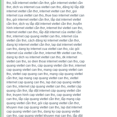
tho
,
bắt internet viettel cần thơ
,
gắn internet viettel cần
thơ
,
dich vu internet cua viettel can tho
,
đăng ký lắp đặt
internet viettel cần thơ
,
internet viettel can thơ
,
goi
internet cua viettel can tho
,
thue bao internet viettel can
tho
,
gói internet viettel cần thơ
,
lắp dat internet viettel
cần thơ
,
dịch vụ lắp đặt internet viettel cần thơ
,
truyền
hình internet viettel cần thơ
,
internet tivi viettel can tho
,
internet viettel can tho
,
lắp đặt internet của viettel cần
thơ
,
internet cap quang viettel can tho
,
internet của
viettel cần thơ
,
cách đăng ký internet viettel cần thơ
,
đang ký internet viettel cần thơ
,
lap dat internet viettel
can tho
,
dang ky internet cua viettel can tho
,
các gói
internet của viettel cần thơ
,
internet ftth viettel can tho
,
dang ky dich vu internet viettel can tho
,
dk internet
viettel can tho
,
so dien thoai internet viettel can tho
,
cap
quang viettel can tho
,
cáp quang viettel cần thơ
,
internet
cap quang viettel can tho
,
mang cap quang viettel can
tho
,
viettel cap quang can tho
,
mạng cáp quang viettel
cần thơ
,
lap mang cap quang viettel can tho
,
viettel
internet cap quang can tho
,
lap dat cap quang viettel
can tho
,
internet cáp quang viettel can tho
,
viettel cáp
quang cần thơ
,
lắp đặt internet cáp quang viettel cần
thơ
,
truyen hinh cap viettel can tho
,
cap quang viettel
can tho
,
lắp cáp quang viettel cần thơ
,
lắp mạng cáp
quang viettel cần thơ
,
gói cáp quang viettel cần thơ
,
khuyen mai cap quang viettel can tho
,
lap dat internet
cap quang viettel can tho
,
dang ky cap quang viettel
can tho
,
cap quang viettel khuyen mai can tho
,
lắp đặt