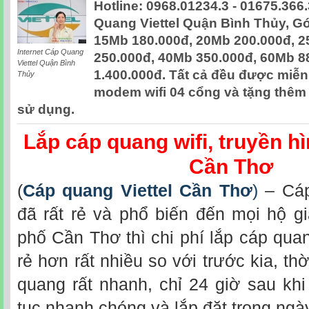
Hotline: 0968.01234.3 - 01675.366.
Quang Viettel Quận Bình Thủy, Gó
15Mb 180.000đ, 20Mb 200.000đ, 
Internet Cáp Quang
250.000đ, 40Mb 350.000đ, 60Mb 8
Viettel Quận Bình
1.400.000đ. Tất cả đều được miễn p
Thủy
modem wifi 04 cổng và tặng thêm
sử dụng.
Lắp cáp quang wifi, truyền hì
Cần Thơ
(
Cáp quang Viettel Cần Thơ
)
– Cáp
đã rất rẻ và phổ biến đến mọi hộ gi
phố Cần Thơ thì chi phí lắp cáp quan
rẻ hơn rất nhiều so với trước kia, thờ
quang rất nhanh, chỉ 24 giờ sau khi
tục nhanh chóng và lắp đặt trong ngà