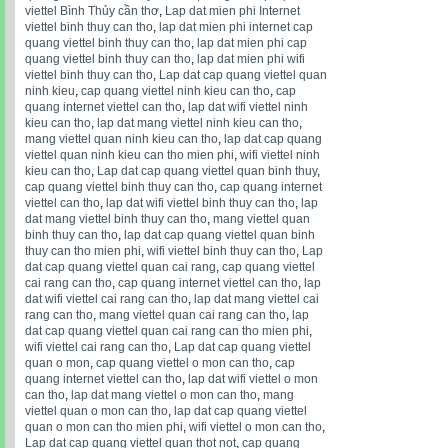
viettel Bình Thủy cần thơ
,
Lap dat mien phi Internet
viettel binh thuy can tho
,
lap dat mien phi internet cap
quang viettel binh thuy can tho
,
lap dat mien phi cap
quang viettel binh thuy can tho
,
lap dat mien phi wifi
viettel binh thuy can tho
,
Lap dat cap quang viettel quan
ninh kieu
,
cap quang viettel ninh kieu can tho
,
cap
quang internet viettel can tho
,
lap dat wifi viettel ninh
kieu can tho
,
lap dat mang viettel ninh kieu can tho
,
mang viettel quan ninh kieu can tho
,
lap dat cap quang
viettel quan ninh kieu can tho mien phi
,
wifi viettel ninh
kieu can tho
,
Lap dat cap quang viettel quan binh thuy
,
cap quang viettel binh thuy can tho
,
cap quang internet
viettel can tho
,
lap dat wifi viettel binh thuy can tho
,
lap
dat mang viettel binh thuy can tho
,
mang viettel quan
binh thuy can tho
,
lap dat cap quang viettel quan binh
thuy can tho mien phi
,
wifi viettel binh thuy can tho
,
Lap
dat cap quang viettel quan cai rang
,
cap quang viettel
cai rang can tho
,
cap quang internet viettel can tho
,
lap
dat wifi viettel cai rang can tho
,
lap dat mang viettel cai
rang can tho
,
mang viettel quan cai rang can tho
,
lap
dat cap quang viettel quan cai rang can tho mien phi
,
wifi viettel cai rang can tho
,
Lap dat cap quang viettel
quan o mon
,
cap quang viettel o mon can tho
,
cap
quang internet viettel can tho
,
lap dat wifi viettel o mon
can tho
,
lap dat mang viettel o mon can tho
,
mang
viettel quan o mon can tho
,
lap dat cap quang viettel
quan o mon can tho mien phi
,
wifi viettel o mon can tho
,
Lap dat cap quang viettel quan thot not
,
cap quang