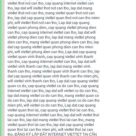
viettel thot not can tho
,
cap quang internet viettel can
tho
,
lap dat wifi viettel thot not can tho
,
lap dat mang
viettel thot not can tho
,
mang viettel quan thot not can
tho
,
lap dat cap quang viettel quan thot not can tho mien
phi
,
wifi viettel thot not can tho
,
Lap dat cap quang
viettel quan phong dien
,
cap quang viettel phong dien
can tho
,
cap quang internet viettel can tho
,
lap dat wifi
viettel phong dien can tho
,
lap dat mang viettel phong
dien can tho
,
mang viettel quan phong dien can tho
,
lap
dat cap quang viettel quan phong dien can tho mien
phi
,
wifi viettel phong dien can tho
,
Lap dat cap quang
viettel quan vinh thanh
,
cap quang viettel vinh thanh
can tho
,
cap quang internet viettel can tho
,
lap dat wifi
viettel vinh thanh can tho
,
lap dat mang viettel vinh
thanh can tho
,
mang viettel quan vinh thanh can tho
,
lap
dat cap quang viettel quan vinh thanh can tho mien phi
,
wifi viettel vinh thanh can tho
,
Lap dat cap quang viettel
quan co do
,
cap quang viettel co do can tho
,
cap quang
internet viettel can tho
,
lap dat wifi viettel co do can tho
,
lap dat mang viettel co do can tho
,
mang viettel quan co
do can tho
,
lap dat cap quang viettel quan co do can tho
mien phi
,
wifi viettel co do can tho
,
Lap dat cap quang
viettel quan thoi lai
,
cap quang viettel thoi lai can tho
,
cap quang internet viettel can tho
,
lap dat wifi viettel thoi
lai can tho
,
lap dat mang viettel thoi lai can tho
,
mang
viettel quan thoi lai can tho
,
lap dat cap quang viettel
quan thoi lai can tho mien phi
,
wifi viettel thoi lai can
tho
,
ĐĂNG KÝ LẮP ĐẶT INTERNET VIETTET TẠI CẦN