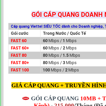
GÓI CÁP QUANG DOANH 
Cáp quang Viettel SIÊU TỐC dành cho Doanh nghiệp, 
Gói cước
Trong Nước / Quốc Tế
FAST 60
60
Mbps /
1
Mbps
FAST 60+
60
Mbps /
2
Mbps
FAST 80
80
Mbps /
1.5
Mbps
FAST 80+
80
Mbps /
3
Mbps
FAST 100
100
Mbps /
2
Mbps
GIÁ CÁP QUANG + TRUYỀN HÌNH
GÓI CÁP QUANG
10MB + T
Kênh)
-
215.000
/Tháng (Đã 