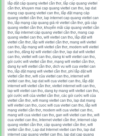
lắp đặt cáp quang viettel cần thơ
,
lắp cáp quang viettel
cần thơ
,
khuyen mai cap quang viettel can tho
,
lap dat
mang cap quang viettel can tho
,
lắp đặt mạng cáp
quang viettel cần thơ
,
lap internet cap quang viettel can
tho
,
lắp mạng cáp quang giá rẻ viettel cần thơ
,
giá cáp
quang viettel cần thơ
,
khuyến mãi cáp quang viettel cần
thơ
,
lắp internet cáp quang viettel cần thơ
,
mang cap
quang viettel can tho
,
wifi viettel can tho
,
lắp đặt wifi
viettel cần thơ
,
lắp wifi viettel cần thơ
,
mang wifi viettel
can tho
,
lắp mạng wifi viettel cần thơ
,
modem wifi viettel
can tho
,
đăng ký wifi viettel cần thơ
,
lap dat wifi viettel
can tho
,
viettel wifi can tho
,
dang ki wifi viettel can tho
,
gói cước wifi viettel cần thơ
,
mạng wifi viettel cần thơ
,
dang ky wifi viettel cần thơ
,
dich vu wifi cua viettel can
tho
,
lắp đặt mạng wifi viettel cần thơ
,
phí lắp đặt wifi
viettel cần thơ
,
wifi của viettel can tho
,
internet wifi
viettel can tho
,
lap dat wifi cua viettel can tho
,
lắp đặt
internet wifi viettel cần thơ
,
viettel internet wifi can tho
,
lap wifi viettel can tho
,
dang ky mang wifi viettel can tho
,
gói cước wifi của viettel cần thơ
,
các gói cước wifi của
viettel cần thơ
,
wifi mang viettel can tho
,
lap dat mang
wifi viettel can tho
,
cuoc wifi cua viettel can tho
,
lắp wifi
mạng viettel cần thơ
,
modem wifi cua viettel can tho
,
mang wifi cua viettel can tho
,
gan wifi viettel can tho
,
wifi
cua viettel can tho
,
Internet viettel cần thơ
,
Internet cáp
quang viettel cần thơ
,
cáp quang viettel cần thơ
,
wifi
viettel cần thơ
,
Lap dat Internet viettel can tho
,
lap dat
internet cap quang viettel can tho
,
lap dat cap quang