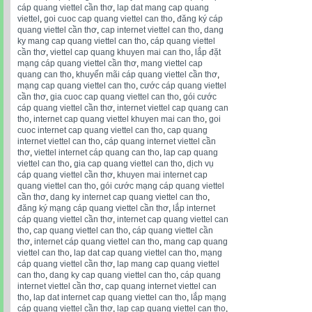
cáp quang viettel cần thơ
,
lap dat mang cap quang
viettel
,
goi cuoc cap quang viettel can tho
,
đăng ký cáp
quang viettel cần thơ
,
cap internet viettel can tho
,
dang
ky mang cap quang viettel can tho
,
cáp quang viettel
cần thơ
,
viettel cap quang khuyen mai can tho
,
lắp đặt
mạng cáp quang viettel cần thơ
,
mang viettel cap
quang can tho
,
khuyến mãi cáp quang viettel cần thơ
,
mạng cap quang viettel can tho
,
cước cáp quang viettel
cần thơ
,
gia cuoc cap quang viettel can tho
,
gói cước
cáp quang viettel cần thơ
,
internet viettel cap quang can
tho
,
internet cap quang viettel khuyen mai can tho
,
goi
cuoc internet cap quang viettel can tho
,
cap quang
internet viettel can tho
,
cáp quang internet viettel cần
thơ
,
viettel internet cáp quang can tho
,
lap cap quang
viettel can tho
,
gia cap quang viettel can tho
,
dịch vụ
cáp quang viettel cần thơ
,
khuyen mai internet cap
quang viettel can tho
,
gói cước mạng cáp quang viettel
cần thơ
,
dang ky internet cap quang viettel can tho
,
đăng ký mạng cáp quang viettel cần thơ
,
lắp internet
cáp quang viettel cần thơ
,
internet cap quang viettel can
tho
,
cap quang viettel can tho
,
cáp quang viettel cần
thơ
,
internet cáp quang viettel can tho
,
mang cap quang
viettel can tho
,
lap dat cap quang viettel can tho
,
mạng
cáp quang viettel cần thơ
,
lap mang cap quang viettel
can tho
,
dang ky cap quang viettel can tho
,
cáp quang
internet viettel cần thơ
,
cap quang internet viettel can
tho
,
lap dat internet cap quang viettel can tho
,
lắp mạng
cáp quang viettel cần thơ
,
lap cap quang viettel can tho
,