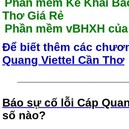
P
hần mềm Kê Khai Bảo
Thơ Giá Rẻ
Phần mềm vBHXH của V
Để biết thêm các chươ
Quang Viettel Cần Thơ
____________________
Báo sự cố lỗi Cáp Quan
số nào?