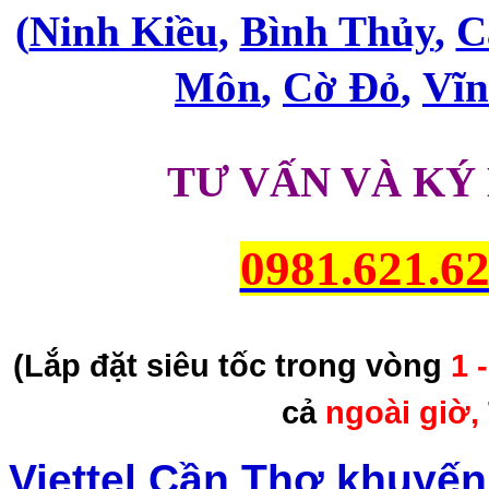
(
Ninh Kiều
,
Bình Thủy
,
C
Môn
,
Cờ Đỏ
,
Vĩ
TƯ VẤN VÀ KÝ
0981.621.6
(Lắp đặt siêu tốc trong vòng
1 
cả
ngoài giờ,
Viettel Cần Thơ khuyế