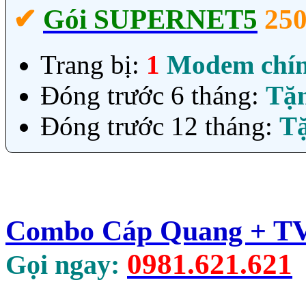
✔‎
Gói SUPERNET5
25
Trang bị:
1
Modem chí
Đóng trước 6 tháng:
Tặ
Đóng trước 12 tháng:
T
Combo Cáp Quang + TV 
0981.621.621
Gọi ngay: