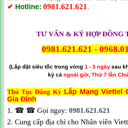
0981.621.621
.
✔
Hotline:
TƯ VẤN & KÝ HỢP ĐỒNG 
0981.621.621
-
0968.0
(Lắp đặt siêu tốc trong vòng
1 - 3 ngày
sau k
ký cả
ngoài giờ, Thứ 7 lẫn Chủ
Lắp Mạng Viettel
Thủ Tục Đăng Ký
Gia Đình
1.
☎ ☎
Gọi ngay:
0981.621.621
2. Cung cấp địa chỉ cho Nhân viên Viett