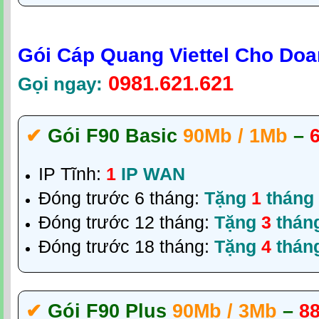
Gói Cáp Quang Viettel Cho Do
0981.621.621
Gọi ngay:
✔‎
Gói F90 Basic
90Mb / 1Mb
–
IP Tĩnh:
1
IP WAN
Đóng trước 6 tháng:
Tặng
1
tháng
Đóng trước 12 tháng:
Tặng
3
thán
Đóng trước 18 tháng:
Tặng
4
thán
✔‎
Gói F90 Plus
90Mb / 3Mb
–
8