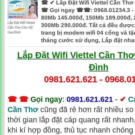
☎ ✔ Lắp Đặt Wifi Viettel Cần Th
☎ Gọi ngay ☎☎: 0968.01234.3 - 
80Mb 145.000đ, 150Mb 189.000đ, 
Lắp Đặt Wifi Viettel
300Mb 290.000đ. Tất cả đều được 
Cần Thơ Cho Hộ
trang bị modem wifi 04 cổng và t
Gia Đình
tháng cước sử dụng, Lắp đặt nha
Lắp Đặt Wifi Viettel Cần Th
Đình
0981.621.621
-
0968.0
☎ ☎
Gọi ngay
:
0981.621.621
-
✔
C
Cần Thơ
cũng đã rẻ hơn rất nhiều so 
thời gian lắp đặt cáp quang rất nhanh
khi kí hợp đồng, thủ tục nhanh chóng 