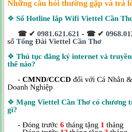
Những câu hỏi thường gặp và trả l
❖
Số Hotline lắp Wifi Viettel Cần Thơ
-
0981.621.621
0968.01
☎ ✔
☎ ✔
số
Tổng Đài Viettel Cần Thơ
❖
Thủ tục đăng ký internet và truyền
thế nào?
-
CMND/CCCD
đối với Cá Nhân 
Doanh Nghiệp
❖
Mạng
Viettel Cần Thơ có chương 
gì?
- Đóng trước
6
tháng tặng
1
tháng