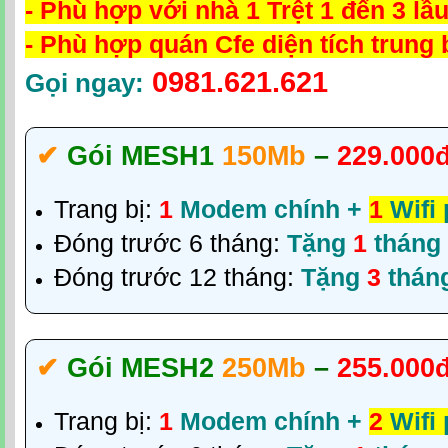
- Phù hợp với nhà 1 Trệt 1 đến 3 lầ
- Phù hợp quán Cfe diện tích trung 
0981.621.621
Gọi ngay:
✔‎
Gói MESH1
150Mb
–
229.000
Trang bị:
1
Modem chính +
1
Wifi
Đóng trước 6 tháng:
Tặng
1
tháng
Đóng trước 12 tháng:
Tặng
3
thán
✔‎
Gói MESH2
250Mb
–
255.000
Trang bị:
1
Modem chính +
2
Wifi