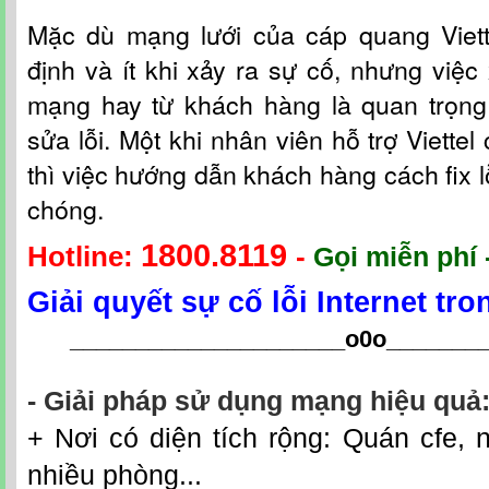
Mặc dù mạng lưới c
ủa
cáp quang Viet
định và ít khi xảy ra sự cố, nhưng việc 
mạng hay từ khách hàng là quan trọng
sửa lỗi. Một khi nhân viên hỗ t
rợ
Viettel
thì việc hướng dẫn khách hàng cách fix l
chóng.
1800.8119
Hotline:
-
Gọi miễn phí 
Giải quyết sự cố lỗi Internet tr
_____________________o0o
_______
- Giải pháp sử dụng mạng hiệu quả
+ Nơi có diện tích rộng: Quán cfe, n
nhiều phòng...