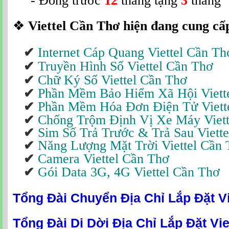
- Đóng trước
12
tháng tặng
3
tháng
❖
Viettel Cần Thơ hiện đang cung cấp
Internet Cáp Quang Viettel Cần Th
✔
Truyền Hình Số Viettel Cần Thơ
✔
Chữ Ký Số Viettel Cần Thơ
✔
Phần Mềm Bảo Hiểm Xã Hội Viett
✔
Phần Mềm Hóa Đơn Điện Tử Viett
✔
Chống Trộm Định Vị Xe Máy Viett
✔
Sim Số Trả Trước & Trả Sau Viett
✔
Năng Lượng Mặt Trời Viettel Cần
✔
Camera Viettel Cần Thơ
✔
Gói Data 3G, 4G Viettel Cần Thơ
✔
Tổng Đài Chuyển Địa Chỉ Lắp Đặt Vi
Tổng Đài Di Dời Địa Chỉ Lắp Đặt Vie