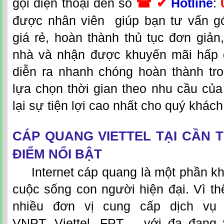
gọi điện thoại đến số
☎ ✔
Hotline
:
được nhân viên giúp bạn tư vấn g
giá rẻ, hoàn thành thủ tục đơn giản
nhà và nhận được khuyến mãi hấp d
diễn ra nhanh chóng hoàn thành tr
lựa chọn thời gian theo nhu cầu củ
lại sự tiện lợi cao nhất cho quý khác
CÁP QUANG VIETTEL TẠI CẦN
ĐIỂM NỔI BẬT
Internet cáp quang là một phần kh
cuộc sống con người hiện đại. Vì thế
nhiều đơn vị cung cấp dịch vụ
VNPT,
Viettel
, FPT,… với đa đạng 