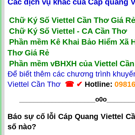
Các dịch vụ khác của
Cáp quang V
Chữ Ký Số Viettel Cần Thơ Giá R
Chữ Ký Số Viettel - CA Cần Thơ
P
hần mềm Kê Khai Bảo Hiểm Xã Hộ
Thơ Giá Rẻ
Phần mềm vBHXH của Viettel Cần
Để biết thêm các chương trình khuy
Viettel Cần Thơ
☎ ✔
Hotline
:
0981
_____________________o0o
_______
Báo sự cố lỗi Cáp Quang Viettel C
số nào?