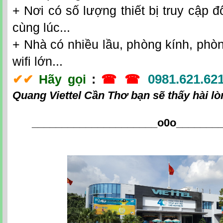
+ Nơi có số lượng thiết bị truy cập đô
cùng lúc...
+ Nhà có nhiều lầu, phòng kính, phò
wifi lớn...
0981.621.62
✔
✔
Hãy gọi
:
☎ ☎
Quang Viettel Cần Thơ
bạn sẽ thấy hài lò
_____________________o0o
_______