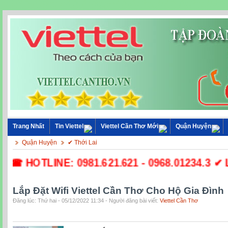
Trang Nhất
Tin Viettel
Viettel Cần Thơ Mới
Quận Huyện
Quận Huyện
✔ Thới Lai
☎ HOTLINE: 0981.621.621 - 0968.01234.3 ✔ Lắp
Lắp Đặt Wifi Viettel Cần Thơ Cho Hộ Gia Đình
Đăng lúc: Thứ hai - 05/12/2022 11:34 - Người đăng bài viết:
Viettel Cần Thơ