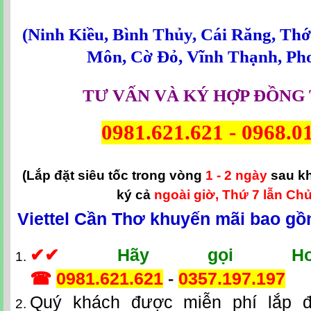
(
Ninh Kiều
,
Bình Thủy
,
Cái Răng
,
Thớ
Môn
,
Cờ Đỏ
,
Vĩnh Thạnh
,
Ph
TƯ VẤN VÀ KÝ HỢP ĐỒNG 
0981.621.621
-
0968.0
(Lắp đặt siêu tốc trong vòng
1 - 2 ngày
sau k
ký cả
ngoài giờ, Thứ 7 lẫn Chủ
Viettel Cần Thơ khuyến mãi bao gồ
✔
✔
Hãy gọi Hotl
☎
0981.621.621
-
0357.197.197
Quý khách được miễn phí lắp đặ