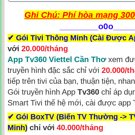
Ghi Chú: Phí hòa mạng 300
________
o0o____
✔
Gói Tivi Thông Minh (Cài Được 
với
20.000/tháng
App Tv360 Viettel Cần Thơ
xem đượ
truyền hình đặc sắc chỉ với
20.000/t
tiếp trên tivi của bạn, thuận tiện, nh
Gói truyền hình App
Tv360
chỉ áp dụ
Smart Tivi thế hệ mới, cài được app
✔
Gói BoxTV (Biến TV Thường -> 
chỉ với
40.000/tháng
Minh)