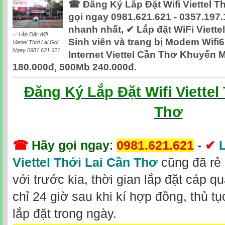
☎ Đăng Ký Lắp Đặt Wifi Viettel T
gọi ngay 0981.621.621 - 0357.197
nhanh nhất, ✔ ‎Lắp đặt WiFi Viettel
✅ Lắp Đặt Wifi
Sinh viên và trang bị Modem Wifi6
Viettel Thới Lai Gọi
Ngay 0981.621.621
Internet Viettel Cần Thơ Khuyến 
180.000đ, 500Mb 240.000đ.
Đăng Ký Lắp Đặt Wifi Viettel
Thơ
☎
Hãy gọi ngay
:
0981.621.621
-
✔
L
Viettel Thới Lai Cần Thơ
cũng đã rẻ 
với trước kia, thời gian lắp đặt cáp q
chỉ 24 giờ sau khi kí hợp đồng, thủ t
lắp đặt trong ngày.