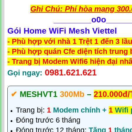
Ghi Chú: Phí hòa mạng 300.
________
o0o_____
Gói Home WiFi Mesh Viettel
- Phù hợp với nhà 1 Trệt 1 đến 3 lầ
- Phù hợp quán Cfe diện tích trung 
- Trang bị Modem Wifi6 hiện đại nhấ
0981.621.621
Gọi ngay:
✔‎
MESHVT1
300Mb
–
210.000đ/
Trang bị:
1
Modem chính +
1
Wifi
Đóng trước 6 tháng
Đóng trước 12 tháng:
Tặng
1
thán