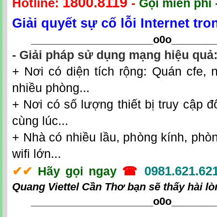
1800.8119
Hotline:
-
Gọi miễn phí 
Giải quyết sự cố lỗi Internet tr
_____________________o0o
_______
- Giải pháp sử dụng mạng hiệu quả
+ Nơi có diện tích rộng: Quán cfe, n
nhiều phòng...
+ Nơi có số lượng thiết bị truy cập đô
cùng lúc...
+ Nhà có nhiều lầu, phòng kính, phò
wifi lớn...
0981.621.62
✔
✔
Hãy gọi ngay
☎
Quang Viettel Cần Thơ
bạn sẽ thấy hài lò
_____________________o0o
_______