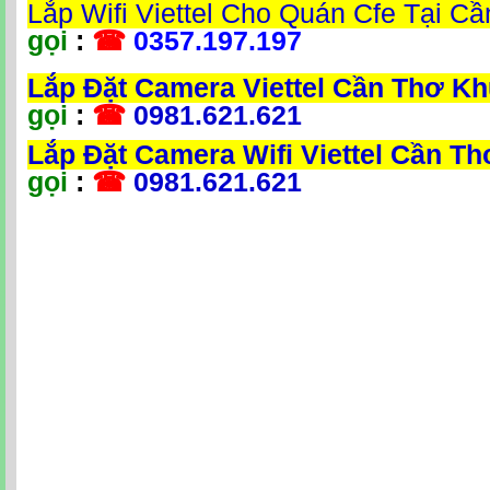
Lắp Wifi Viettel Cho Quán Cfe Tại C
gọi
:
☎
0357.197.197
Lắp Đặt Camera Viettel Cần Thơ K
gọi
:
☎
0981.621.621
Lắp Đặt Camera Wifi Viettel Cần T
gọi
:
☎
0981.621.621