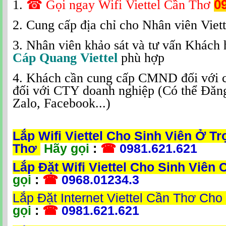
1.
☎
Gọi ngay Wifi Viettel Cần Thơ
0
2. Cung cấp địa chỉ cho Nhân viên Viett
3. Nhân viên khảo sát và tư vấn Khách
Cáp Quang Viettel
phù hợp
4. Khách cần cung cấp CMND đối với
đối với CTY doanh nghiệp (Có thể Đăn
Zalo, Facebook...)
Lắp Wifi Viettel Cho Sinh Viên Ở Tr
Thơ
Hãy gọi
:
☎
0981.621.621
Lắp Đặt Wifi Viettel Cho Sinh Viên
gọi
:
☎
0968.01234.3
Lắp Đặt Internet Viettel Cần Thơ Cho
gọi
:
☎
0981.621.621