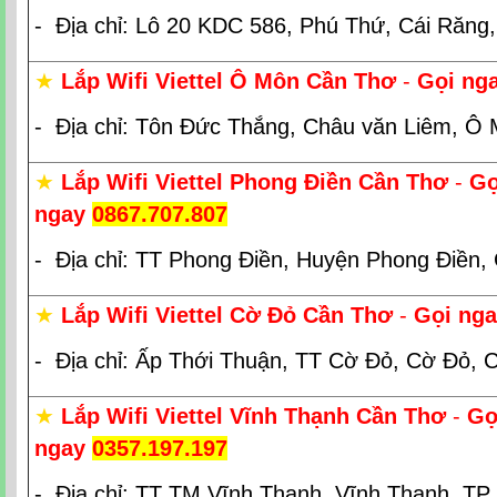
- Địa chỉ: Lô 20 KDC 586, Phú Thứ, Cái Răng
★
Lắp Wifi Viettel Ô Môn Cần Thơ
-
Gọi ng
- Địa chỉ: Tôn Đức Thắng, Châu văn Liêm, Ô
★
Lắp Wifi Viettel Phong Điền Cần Thơ
-
Gọ
ngay
0867.707.807
- Địa chỉ: TT Phong Điền, Huyện Phong Điền,
★
Lắp Wifi Viettel Cờ Đỏ Cần Thơ
-
Gọi ng
- Địa chỉ: Ấp Thới Thuận, TT Cờ Đỏ, Cờ Đỏ, 
★
Lắp Wifi Viettel Vĩnh Thạnh Cần Thơ
-
Gọ
ngay
0357.197.197
- Địa chỉ: TT TM Vĩnh Thạnh, Vĩnh Thạnh, T