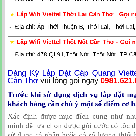
★
Lắp Wifi Viettel Thới Lai Cần Thơ
-
Gọi 
- Địa chỉ: Ấp Thới Thuận B, Thới Lai, Thới La
★
Lắp Wifi Viettel Thốt Nốt Cần Thơ
-
Gọi 
- Địa chỉ: 478 QL91,Thốt Nốt, Thốt Nốt, TP C
Đăng Ký Lắp Đặt Cáp Quang Viette
Cần Thơ
vui lòng gọi ngay
0981.621.
Trước khi sử dụng dịch vụ lắp đặt mạn
khách hàng cần chú ý một số điểm cơ b
Xác định được mục đích cũng như nh
mình để lựa chọn được gói cước có tốc 
sử dụng cá nhân hoặc có số lượng thiết bị