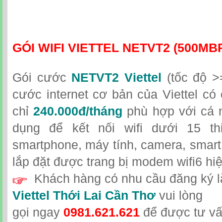
GÓI WIFI VIETTEL NETVT2 (500MB
Gói cước
NETVT2 Viettel
(tốc độ >
cước internet cơ bản của Viettel có 
chỉ
240.000đ/tháng
phù hợp với cá n
dụng để kết nối wifi dưới 15 th
smartphone, máy tính, camera, smart
lắp đặt được trang bị modem wifi6 hiệ
Khách hàng có nhu cầu đăng ký l
Viettel Thới Lai Cần Thơ
vui lòng
gọi
ngay
0981.621.621
để được tư vấ