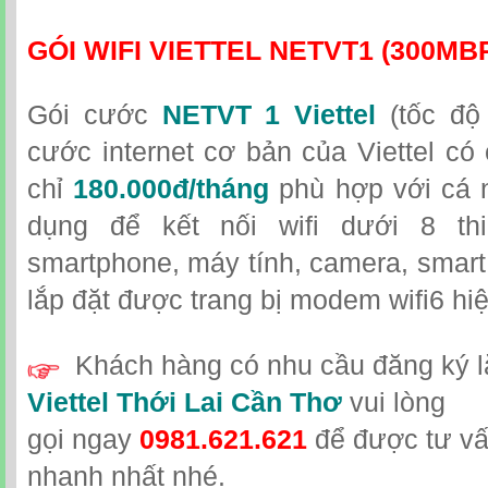
GÓI WIFI VIETTEL NETVT1 (300MB
Gói cước
NETVT 1 Viettel
(tốc độ
cước internet cơ bản của Viettel có 
chỉ
180.000đ/tháng
phù hợp với cá n
dụng để kết nối wifi dưới 8 th
smartphone, máy tính, camera, smart
lắp đặt được trang bị modem wifi6 hiệ
Khách hàng có nhu cầu đăng ký l
Viettel Thới Lai Cần Thơ
vui lòng
gọi
ngay
0981.621.621
để được tư vấ
nhanh nhất nhé.