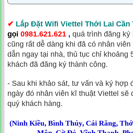
✔
Lắp Đặt Wifi Viettel Thới Lai Cần
gọi
0981.621.621
,
quá trình đăng ký
cũng rất dễ dàng khi đã có nhân viên
dẫn ngay tại nhà, thủ tục chỉ khoảng 
khách đã đăng ký thành công.
- Sau khi khảo sát, tư vấn và ký hợp 
ngày đó nhân viên kĩ thuật Viettel sẽ 
quý khách hàng.
(
Ninh Kiều
,
Bình Thủy
,
Cái Răng
,
Thớ
Môn
,
Cờ Đỏ
,
Vĩnh Thạnh
,
Ph