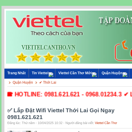
Trang Nhất
Tin Viettel
Viettel Cần Thơ Mới
Quận Huyện
Quận Huyện
✔ Thới Lai
☎ HOTLINE: 0981.621.621 - 0968.01234.3 ✔ Lắp
✅ Lắp Đặt Wifi Viettel Thới Lai Gọi Ngay
0981.621.621
Đăng lúc: Thứ năm - 10/04/2025 10:32 - Người đăng bài viết:
Viettel Cần Thơ