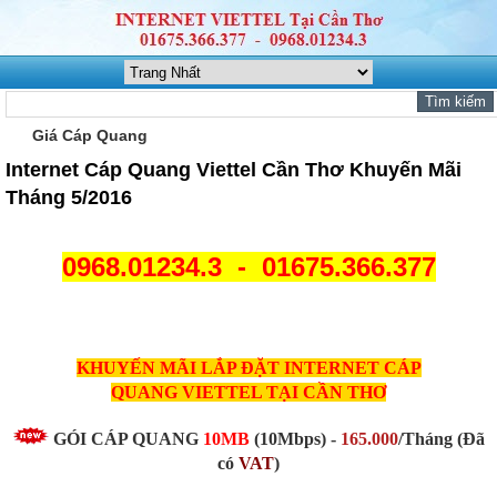
Giá Cáp Quang
Internet Cáp Quang Viettel Cần Thơ Khuyến Mãi
Tháng 5/2016
0968.01234.3 - 01675.366.377
KHUYẾN MÃI LẮP ĐẶT INTERNET CÁP
QUANG
VIETTEL TẠI CẦN THƠ
GÓI CÁP QUANG
10MB
(10Mbps) -
165.000
/Tháng (Đã
có
VAT
)