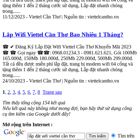
tặng thêm 1 đến 2 tháng cước sử dụng,
Lắp
đặt
nhanh chóng
trong......
11/12/2023 -
Viettel
Cần
Thơ
| Nguồn tin :
viettel
cantho.vn
Lắp
Wifi
Viettel
Cần
Thơ
Bao Nhiêu 1 Tháng?
☎ ✔ Đăng Ký
Lắp
Đặt
Wifi
Viettel
Cần
Thơ
Khuyến Mãi 2023
☎ ☎ Gọi ngay ☎☎: 0968.01234.3 - 0981.621.621, Gói 100Mb
165.000đ, 150Mb 180.000đ, 250Mb 229.000đ, 500Mb 299.000đ.
Tất cả đều được miễn phí
lắp
đặt
, trang bị modem
wifi
04 cổng và
tặng thêm 1 đến 2 tháng cước sử dụng,
Lắp
đặt
nhanh chóng
trong......
24/10/2023 -
Viettel
Cần
Thơ
| Nguồn tin :
viettel
cantho.vn
1
,
2
,
3
,
4
,
5
,
6
,
7
,
8
Trang sau
Tìm thấy tổng cộng 154 kết quả
Nếu kết quả này không như mong đợi, bạn hãy thử sử dụng công
cụ tìm kiếm của Google dưới đây!
Mở rộng trên Internet :
Tìm trên