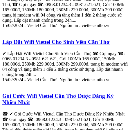
Thơ
, ☎ Gọi ngay ☎: 0968.01234.3 - 0981.621.621, Gói 100Mb
165.000đ, 150Mb 180.000đ, 250Mb 229.000đ, 300Mb 299.000đ,
trang bị modem
wifi
04 cổng và tặng thêm 1 đến 2 tháng cước sử
dụng,
Lắp
đặt
nhanh chóng trong 24h....
15/02/2024 -
Viettel
Cần
Thơ
| Nguồn tin :
viettel
cantho.vn
Lắp
Đặt
Wifi
Viettel
Cho Sinh Viên
Cần
Thơ
✔
Lắp
Đặt
Wifi
Viettel
Cho Sinh Viên
Cần
Thơ
, ☎ Gọi ngay ☎:
0968.01234.3 - 0981.621.621, Gói 100Mb 165.000đ, 150Mb
180.000đ, 250Mb 229.000đ, 300Mb 299.000đ, trang bị modem
wifi
04 cổng và tặng thêm 1 đến 2 tháng cước sử dụng,
Lắp
đặt
nhanh
chóng trong 24h...
15/02/2024 -
Viettel
Cần
Thơ
| Nguồn tin :
viettel
cantho.vn
Gói Cước
Wifi
Viettel
Cần
Thơ
Được Đăng Ký
Nhiều Nhất
☎ ✔ Gói Cước
Wifi
Viettel
Cần
Thơ
Được Đăng Ký Nhiều Nhất,
☎ Gọi ngay ☎: 0968.01234.3 - 0981.621.621, Gói 100Mb
165.000đ, 150Mb 180.000đ, 250Mb 229.000đ, 500Mb 299.000đ.
Tất cả đều được miễn phí
lắp
đặt
, trang bị modem
wifi
04 cổng và