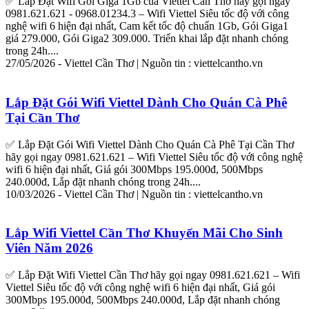
✅
Lắp
Đặt
Wifi
Gói Giga 1Gb của
Viettel
Cần
Thơ
hãy gọi ngay
0981.621.621 - 0968.01234.3 –
Wifi
Viettel
Siêu tốc độ với công
nghệ
wifi
6 hiện đại nhất, Cam kết tốc độ chuẩn 1Gb, Gói Giga1
giá 279.000, Gói Giga2 309.000. Triển khai
lắp
đặt
nhanh chóng
trong 24h....
27/05/2026 -
Viettel
Cần
Thơ
| Nguồn tin :
viettel
cantho.vn
Lắp
Đặt Gói
Wifi
Viettel
Dành Cho Quán Cà Phê
Tại
Cần
Thơ
✅
Lắp
Đặt Gói
Wifi
Viettel
Dành Cho Quán Cà Phê Tại
Cần
Thơ
hãy gọi ngay 0981.621.621 –
Wifi
Viettel
Siêu tốc độ với công nghệ
wifi
6 hiện đại nhất, Giá gói 300Mbps 195.000đ, 500Mbps
240.000đ,
Lắp
đặt
nhanh chóng trong 24h....
10/03/2026 -
Viettel
Cần
Thơ
| Nguồn tin :
viettel
cantho.vn
Lắp
Wifi
Viettel
Cần
Thơ
Khuyến Mãi Cho Sinh
Viên Năm 2026
✅
Lắp
Đặt
Wifi
Viettel
Cần
Thơ
hãy gọi ngay 0981.621.621 –
Wifi
Viettel
Siêu tốc độ với công nghệ
wifi
6 hiện đại nhất, Giá gói
300Mbps 195.000đ, 500Mbps 240.000đ,
Lắp
đặt
nhanh chóng