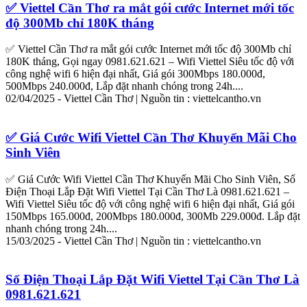
✅ ‎
Viettel
Cần
Thơ
ra mắt gói cước Internet mới tốc
độ 300Mb chỉ 180K tháng
✅ ‎
Viettel
Cần
Thơ
ra mắt gói cước Internet mới tốc độ 300Mb chỉ
180K tháng, Gọi ngay 0981.621.621 –
Wifi
Viettel
Siêu tốc độ với
công nghệ
wifi
6 hiện đại nhất, Giá gói 300Mbps 180.000đ,
500Mbps 240.000đ,
Lắp
đặt
nhanh chóng trong 24h....
02/04/2025 -
Viettel
Cần
Thơ
| Nguồn tin :
viettel
cantho.vn
✅ ‎Giá Cước
Wifi
Viettel
Cần
Thơ
Khuyến Mãi Cho
Sinh Viên
✅ ‎Giá Cước
Wifi
Viettel
Cần
Thơ
Khuyến Mãi Cho Sinh Viên, Số
Điện Thoại
Lắp
Đặt
Wifi
Viettel
Tại
Cần
Thơ
Là 0981.621.621 –
Wifi
Viettel
Siêu tốc độ với công nghệ
wifi
6 hiện đại nhất, Giá gói
150Mbps 165.000đ, 200Mbps 180.000đ, 300Mb 229.000đ.
Lắp
đặt
nhanh chóng trong 24h....
15/03/2025 -
Viettel
Cần
Thơ
| Nguồn tin :
viettel
cantho.vn
Số Điện Thoại
Lắp
Đặt
Wifi
Viettel
Tại
Cần
Thơ
Là
0981.621.621