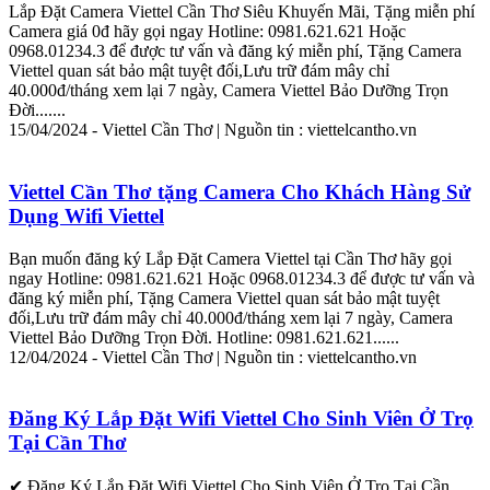
Lắp
Đặt Camera
Viettel
Cần
Thơ
Siêu Khuyến Mãi, Tặng miễn phí
Camera giá 0đ hãy gọi ngay Hotline: 0981.621.621 Hoặc
0968.01234.3 để được tư vấn và đăng ký miễn phí, Tặng Camera
Viettel
quan sát bảo mật tuyệt đối,Lưu trữ đám mây chỉ
40.000đ/tháng xem lại 7 ngày, Camera
Viettel
Bảo Dưỡng Trọn
Đời.......
15/04/2024 -
Viettel
Cần
Thơ
| Nguồn tin :
viettel
cantho.vn
Viettel
Cần
Thơ
tặng Camera Cho Khách Hàng Sử
Dụng
Wifi
Viettel
Bạn muốn đăng ký
Lắp
Đặt Camera
Viettel
tại
Cần
Thơ
hãy gọi
ngay Hotline: 0981.621.621 Hoặc 0968.01234.3 để được tư vấn và
đăng ký miễn phí, Tặng Camera
Viettel
quan sát bảo mật tuyệt
đối,Lưu trữ đám mây chỉ 40.000đ/tháng xem lại 7 ngày, Camera
Viettel
Bảo Dưỡng Trọn Đời. Hotline: 0981.621.621......
12/04/2024 -
Viettel
Cần
Thơ
| Nguồn tin :
viettel
cantho.vn
Đăng Ký
Lắp
Đặt
Wifi
Viettel
Cho Sinh Viên Ở Trọ
Tại
Cần
Thơ
✔ Đăng Ký
Lắp
Đặt
Wifi
Viettel
Cho Sinh Viên Ở Trọ Tại
Cần