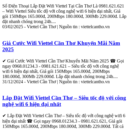
Số Điện Thoại
Lắp
Đặt
Wifi
Viettel
Tại
Cần
Thơ
Là 0981.621.621
–
Wifi
Viettel
Siêu tốc độ với công nghệ
wifi
6 hiện đại nhất, Giá
gói 150Mbps 165.000đ, 200Mbps 180.000đ, 300Mb 229.000đ.
Lắp
đặt
nhanh chóng trong 24h....
03/02/2025 -
Viettel
Cần
Thơ
| Nguồn tin :
viettel
cantho.vn
Giá Cước
Wifi
Viettel
Cần
Thơ
Khuyến Mãi Năm
2025
✔ Giá Cước
Wifi
Viettel
Cần
Thơ
Khuyến Mãi Năm 2025 ☎ Gọi
ngay 0968.01234.3 - 0981.621.621 – Siêu tốc độ với công nghệ
wifi
6 hiện đại nhất, Giá gói 150Mbps 165.000đ, 200Mbps
180.000đ, 300Mb 229.000đ.
Lắp
đặt
nhanh chóng trong 24h....
31/12/2024 -
Viettel
Cần
Thơ
| Nguồn tin :
viettel
cantho.vn
Lắp
Đặt
Wifi
Viettel
Cần
Thơ
– Siêu tốc độ với công
nghệ
wifi
6 hiện đại nhất
✔
Lắp
Đặt
Wifi
Viettel
Cần
Thơ
– Siêu tốc độ với công nghệ
wifi
6
hiện đại nhất ☎ Gọi ngay 0968.01234.3 - 0981.621.621, Giá gói
150Mbps 165.000đ, 200Mbps 180.000đ, 300Mb 229.000đ. Tất cả