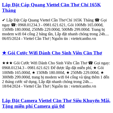
Lắp
Đặt Cáp Quang
Viettel
Cần
Thơ
Chỉ 165K
Tháng
✔
Lắp
Đặt Cáp Quang
Viettel
Cần
Thơ
Chỉ 165K Tháng ☎ Gọi
ngay ☎: 0968.01234.3 - 0981.621.621, Gói 100Mb 165.000đ,
150Mb 180.000đ, 250Mb 229.000đ, 500Mb 299.000đ. Trang bị
modem
wifi
04 cổng 2 băng tần,
Lắp
đặt
nhanh chóng trong 24h....
06/05/2024 -
Viettel
Cần
Thơ
| Nguồn tin :
viettel
cantho.vn
★ Gói Cước
Wifi
Dành Cho Sinh Viên
Cần
Thơ
★★★ Gói Cước
Wifi
Dành Cho Sinh Viên
Cần
Thơ
☎ Gọi ngay:
0968.01234.3 - 0981.621.621 Để được
lắp
đặt
miễn phí, ★ Gói
100Mb 165.000đ, ★ 150Mb 180.000đ, ★ 250Mb 229.000đ, ★
300Mb 299.000đ, trang bị modem
wifi
04 cổng và tặng thêm 1 đến
2 tháng cước sử dụng,
Lắp
đặt
nhanh chóng trong 24h....
18/04/2024 -
Viettel
Cần
Thơ
| Nguồn tin :
viettel
cantho.vn
Lắp
Đặt Camera
Viettel
Cần
Thơ
Siêu Khuyến Mãi,
Tặng miễn phí Camera giá 0đ