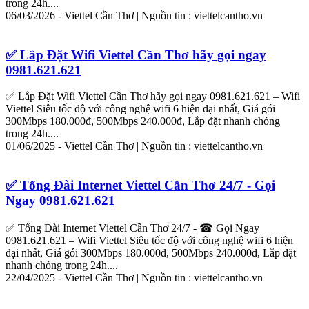
trong 24h....
06/03/2026 -
Viettel
Cần
Thơ
| Nguồn tin :
viettel
cantho.vn
✅
Lắp
Đặt
Wifi
Viettel
Cần
Thơ
hãy gọi ngay
0981.621.621
✅
Lắp
Đặt
Wifi
Viettel
Cần
Thơ
hãy gọi ngay 0981.621.621 –
Wifi
Viettel
Siêu tốc độ với công nghệ
wifi
6 hiện đại nhất, Giá gói
300Mbps 180.000đ, 500Mbps 240.000đ,
Lắp
đặt
nhanh chóng
trong 24h....
01/06/2025 -
Viettel
Cần
Thơ
| Nguồn tin :
viettel
cantho.vn
✅ Tổng Đài Internet
Viettel
Cần
Thơ
24/7 - Gọi
Ngay 0981.621.621
✅ ‎Tổng Đài Internet
Viettel
Cần
Thơ
24/7 - ☎ Gọi Ngay
0981.621.621 –
Wifi
Viettel
Siêu tốc độ với công nghệ
wifi
6 hiện
đại nhất, Giá gói 300Mbps 180.000đ, 500Mbps 240.000đ,
Lắp
đặt
nhanh chóng trong 24h....
22/04/2025 -
Viettel
Cần
Thơ
| Nguồn tin :
viettel
cantho.vn