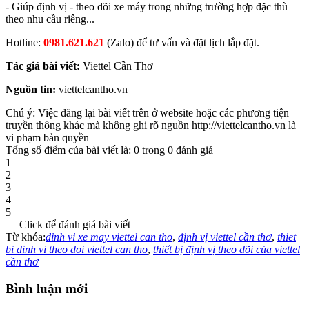
- Giúp định vị - theo dõi xe máy trong những trường hợp đặc thù
theo nhu cầu riêng...
Hotline:
0981.621.621
(Zalo) để tư vấn và đặt lịch lắp đặt.
Tác giả bài viết:
Viettel Cần Thơ
Nguồn tin:
viettelcantho.vn
Chú ý: Việc đăng lại bài viết trên ở website hoặc các phương tiện
truyền thông khác mà không ghi rõ nguồn http://viettelcantho.vn là
vi phạm bản quyền
Tổng số điểm của bài viết là: 0 trong 0 đánh giá
1
2
3
4
5
Click để đánh giá bài viết
Từ khóa:
dinh vi xe may viettel can tho
,
định vị viettel cần thơ
,
thiet
bi dinh vi theo doi viettel can tho
,
thiết bị định vị theo dõi của viettel
cần thơ
Bình luận mới