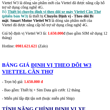
Viettel W3 là dòng sản phẩm mới của Viettel đã được nâng cấp hỗ
trợ sử dụng công nghệ 4G.
Bộ
Thiết bị chuyên định vị theo dõi xe máy Viettel Cần Thơ
(phiên bản W3)
là thiết bị
Chuyên Định vị - Theo dõi Bí
mật
.
Smart Motor Viettel W3
là dòng sản phẩm mới của
Viettel đã được nâng cấp hỗ trợ sử dụng công nghệ 4G.
Giá bộ định vị Viettel W3 là:
1.650.000
đ (bao gồm SIM sử dụng 12
tháng)
Hotline:
0981.621.621
(Zalo)
BẢNG GIÁ
ĐỊNH VỊ THEO DÕI W3
VIETTEL CẦN THƠ
- Trọn bộ giá:
1.650.000 đ
- Bao gồm: Thiết bị + Sim Data gói cước 12 tháng
- Miễn phí lắp đặt tận nơi (hoặc miễn phí Ship)
TÍNH NĂNG CHÍNH ĐỊNH VỊ XE