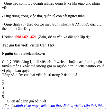
- Giúp các công ty / doanh nghiệp quản lý xe khi giao cho nhân
viên
- Ứng dụng trong việc tìm, quản lý con cái người thân.
- Giúp định vị - theo dõi xe máy trong những trường hợp đặc thù
theo nhu cầu riêng...
Hotline:
0981.621.621
(Zalo) để tư vấn và đặt lịch lắp đặt.
Tác giả bài viết:
Viettel Cần Thơ
Nguồn tin:
viettelcantho.vn
Chú ý: Việc đăng lại bài viết trên ở website hoặc các phương tiện
truyền thông khác mà không ghi rõ nguồn http://viettelcantho.vn là
vi phạm bản quyền
Tổng số điểm của bài viết là: 10 trong 2 đánh giá
1
2
3
4
5
Click để đánh giá bài viết
Từ khóa:
dinh vi xe may viettel can tho
,
định vị viettel cần thơ
,
thiet