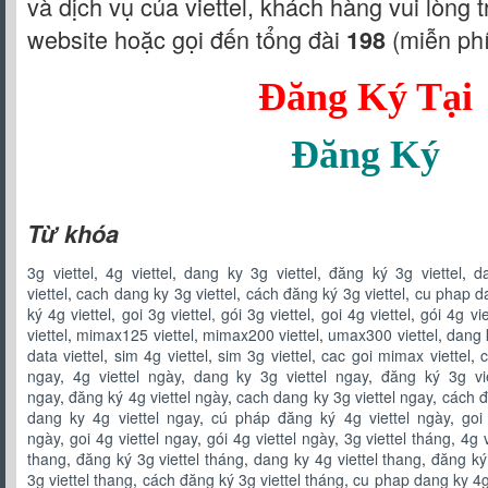
và dịch vụ của viettel, khách hàng vui lòng 
website hoặc gọi đến tổng đài
(miễn phí
198
Đăng Ký Tại
Đăng Ký
Từ khóa
3g viettel
,
4g viettel
,
dang ky 3g viettel
,
đăng ký 3g viettel
,
d
viettel
,
cach dang ky 3g viettel
,
cách đăng ký 3g viettel
,
cu phap da
ký 4g viettel
,
goi 3g viettel, gói 3g viettel
,
goi 4g viettel
,
gói 4g vie
viettel
,
mimax125 viettel
,
mimax200 viettel
,
umax300 viettel
,
dang k
data viettel
,
sim 4g viettel
,
sim 3g viettel
,
cac goi mimax viettel
,
c
ngay
,
4g viettel ngày
,
dang ky 3g viettel ngay
,
đăng ký 3g vie
ngay
,
đăng ký 4g viettel ngày
,
cach dang ky 3g viettel ngay
,
cách đ
dang ky 4g viettel ngay
,
cú pháp đăng ký 4g viettel ngày
,
goi
ngày
,
goi 4g viettel ngay
,
gói 4g viettel ngày
,
3g viettel tháng
,
4g 
thang
,
đăng ký 3g viettel tháng
,
dang ky 4g viettel thang
,
đăng ký 
3g viettel thang
,
cách đăng ký 3g viettel tháng
,
cu phap dang ky 4g 