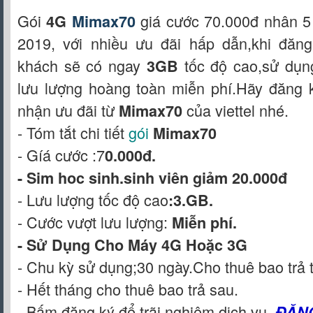
Gói
giá cước 70.000đ nhân 5 l
4G
Mimax70
2019, với nhiều ưu đãi hấp dẫn,khi đăn
khách sẽ có ngay
tốc độ cao,sử dụn
3GB
lưu lượng hoàng toàn miễn phí.Hãy đăng
nhận ưu đãi từ
của viettel nhé.
Mimax70
- Tóm tắt chi tiết
gói
Mimax70
- Gíá cước :7
0.000đ.
- Sim hoc sinh.sinh viên giảm 20.000đ
- Lưu lượng tốc độ cao
:3.GB.
- Cước vượt lưu lượng:
Miễn phí.
-
Sử Dụng Cho Máy 4G Hoặc 3G
- Chu kỳ sử dụng;30 ngày.Cho thuê bao trả 
- Hết tháng cho thuê bao trả sau.
- Bấm đăng ký để trãi nghiệm dịch vụ.
ĐĂN