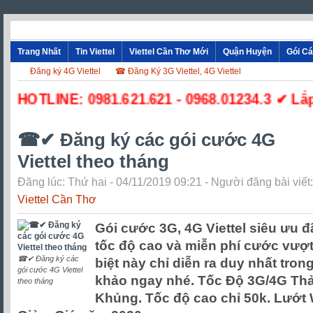
Trang Nhất
Tin Viettel
Viettel Cần Thơ Mới
Quận Huyện
Gói C
Đăng ký 4G Viettel
☎ Đăng Ký 3G Viettel, 4G Viettel
☎ HOTLINE: 0981.621.621 - 0968.01234.3 ✔ Lắp 
☎✔‎ Đăng ký các gói cước 4G
Viettel theo tháng
Đăng lúc: Thứ hai - 04/11/2019 09:21 - Người đăng bài viết:
Viettel Cần Thơ
Gói cước 3G, 4G Viettel siêu ưu đ
tốc độ cao và miễn phí cước vượt
☎✔‎ Đăng ký các
biệt này chỉ diễn ra duy nhất tro
gói cước 4G Viettel
khảo ngay nhé. Tốc Độ 3G/4G Thả G
theo tháng
Khủng. Tốc độ cao chỉ 50k. Lướt