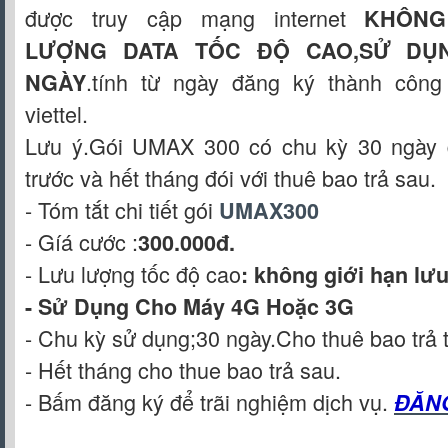
được truy cập mạng internet
KHÔNG 
LƯỢNG DATA TỐC ĐỘ CAO,SỬ DỤ
.tính từ ngày đăng ký thành công
NGÀY
viettel.
Lưu ý.Gói UMAX 300 có chu kỳ 30 ngày đ
trước và hết tháng đói với thuê bao trả sau.
- Tóm tắt chi tiết gói
UMAX300
- Gíá cước :
300.000đ.
- Lưu lượng tốc độ cao
: không giới hạn l
- Sử Dụng Cho Máy 4G Hoặc 3G
- Chu kỳ sử dụng;30 ngày.Cho thuê bao trả 
- Hết tháng cho thue bao trả sau.
- Bấm đăng ký để trãi nghiệm dịch vụ.
ĐĂN