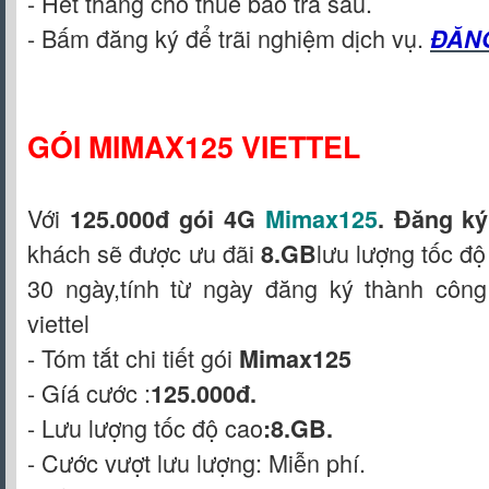
- Hết tháng cho thuê bao trả sau.
- Bấm đăng ký để trãi nghiệm dịch vụ.
ĐĂN
GÓI MIMAX125 VIETTEL
Với
125.000đ gói 4G
Mimax125
. Đăng ký
khách sẽ được ưu đãi
lưu lượng tốc đ
8.GB
30 ngày,tính từ ngày đăng ký thành côn
viettel
- Tóm tắt chi tiết gói
Mimax125
- Gíá cước :
125.000đ.
- Lưu lượng tốc độ cao
:8.GB.
- Cước vượt lưu lượng: Miễn phí.