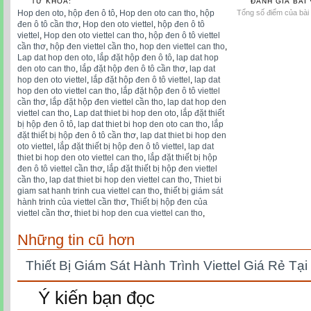
TỪ KHÓA:
ĐÁNH GIÁ BÀI 
Hop den oto
,
hộp đen ô tô
,
Hop den oto can tho
,
hộp
Tổng số điểm của bài v
đen ô tô cần thơ
,
Hop den oto viettel
,
hộp đen ô tô
viettel
,
Hop den oto viettel can tho
,
hộp đen ô tô viettel
cần thơ
,
hộp đen viettel cần tho
,
hop den viettel can tho
,
Lap dat hop den oto
,
lắp đặt hộp đen ô tô
,
lap dat hop
den oto can tho
,
lắp đặt hộp đen ô tô cần thơ
,
lap dat
hop den oto viettel
,
lắp đặt hộp đen ô tô viettel
,
lap dat
hop den oto viettel can tho
,
lắp đặt hộp đen ô tô viettel
cần thơ
,
lắp đặt hộp đen viettel cần tho
,
lap dat hop den
viettel can tho
,
Lap dat thiet bi hop den oto
,
lắp đặt thiết
bị hộp đen ô tô
,
lap dat thiet bi hop den oto can tho
,
lắp
đặt thiết bị hộp đen ô tô cần thơ
,
lap dat thiet bi hop den
oto viettel
,
lắp đặt thiết bị hộp đen ô tô viettel
,
lap dat
thiet bi hop den oto viettel can tho
,
lắp đặt thiết bị hộp
đen ô tô viettel cần thơ
,
lắp đặt thiết bị hộp đen viettel
cần tho
,
lap dat thiet bi hop den viettel can tho
,
Thiet bi
giam sat hanh trinh cua viettel can tho
,
thiết bị giám sát
hành trinh của viettel cần thơ
,
Thiết bị hộp đen của
viettel cần thơ
,
thiet bi hop den cua viettel can tho
,
Những tin cũ hơn
Thiết Bị Giám Sát Hành Trình Viettel Giá Rẻ Tạ
Ý kiến bạn đọc