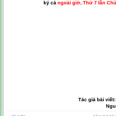
ký cả
ngoài giờ, Thứ 7 lẫn Chủ
Hop den oto, hộp đen ô tô, Hop den oto can tho, hộp đen ô tô cần thơ, Hop de
Hop den oto viettel can tho, hộp đen ô tô viettel cần thơ, hộp đen viettel c
dat hop den oto, lắp đặt hộp đen ô tô, lap dat hop den oto can tho, lắp đặt h
oto viettel, lắp đặt hộp đen ô tô viettel, lap dat hop den oto viettel can tho, 
lắp đặt hộp đen viettel cần tho, lap dat hop den viettel can tho, Lap dat thiet
đen ô tô, lap dat thiet bi hop den oto can tho, lắp đặt thiết bị hộp đen ô tô c
viettel, lắp đặt thiết bị hộp đen ô tô viettel, lap dat thiet bi hop den oto viett
tô viettel cần thơ, lắp đặt thiết bị hộp đen viettel cần tho, lap dat thiet bi h
sat hanh trinh cua viettel can tho, thiết bị giám sát hành trinh của viettel c
cần thơ, thiet bi hop den cua viettel can t
Tác giả bài viết
Ngu