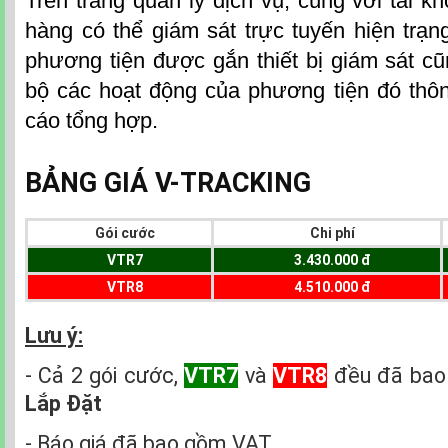
Trên trang quản lý dịch vụ, cùng với tài 
hàng có thể giám sát trực tuyến hiện trạ
phương tiện được gắn thiết bị giám sát c
bộ các hoạt động của phương tiện đó thô
cáo tổng hợp.
BẢNG GIÁ V-TRACKING
Gói cước
Chi phí
VTR7
3.430.000 đ
VTR8
4.510.000 đ
Lưu ý:
- Cả 2 gói cước,
VTR7
và
VTR8
đều đã ba
Lắp Đặt
- Báo giá đã bao gồm VAT