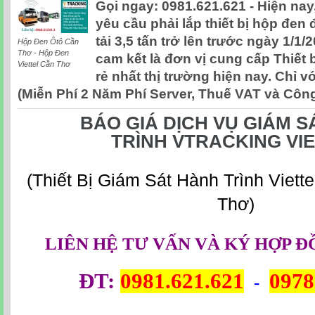
Gọi ngay: 0981.621.621 - Hiện nay
yêu cầu phải lắp thiết bị hộp đen đ
tải 3,5 tấn trở lên trước ngày 1/1/
Hộp Đen Ôtô Cần
Thơ - Hộp Đen
cam kết là đơn vị cung cấp Thiết b
Viettel Cần Thơ
rẻ nhất thị trường hiện nay. Chỉ vớ
(Miễn Phí 2 Năm Phí Server, Thuế VAT và Công
BÁO GIÁ DỊCH VỤ GIÁM 
TRÌNH
VTRACKING
VI
(Thiết Bị Giám Sát Hành Trình Viett
Thơ)
LIÊN HỆ TƯ VẤN VÀ KÝ HỢP Đ
ĐT:
0981.621.621
0978
-