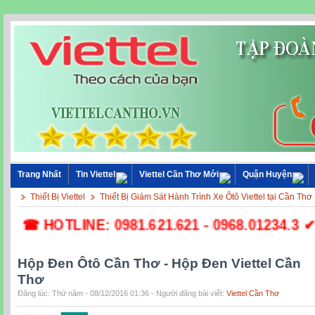
Trang Nhất
Tin Viettel
Viettel Cần Thơ Mới
Quận Huyện
Thiết Bị Viettel
Thiết Bị Giám Sát Hành Trình Xe Ôtô Viettel tại Cần Thơ
☎ HOTLINE: 0981.621.621 - 0968.01234.3 ✔ Lắ
Hộp Đen Ôtô Cần Thơ - Hộp Đen Viettel Cần
Thơ
Đăng lúc: Thứ năm - 08/12/2016 01:36 - Người đăng bài viết:
Viettel Cần Thơ