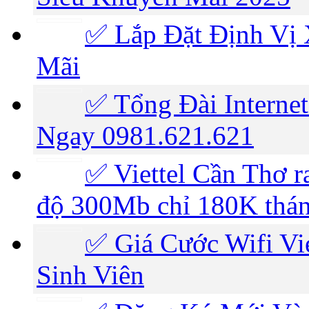
✅ Lắp Đặt Định Vị 
Mãi
✅ Tổng Đài Internet
Ngay 0981.621.621
✅ ‎Viettel Cần Thơ r
độ 300Mb chỉ 180K thá
✅ ‎Giá Cước Wifi V
Sinh Viên