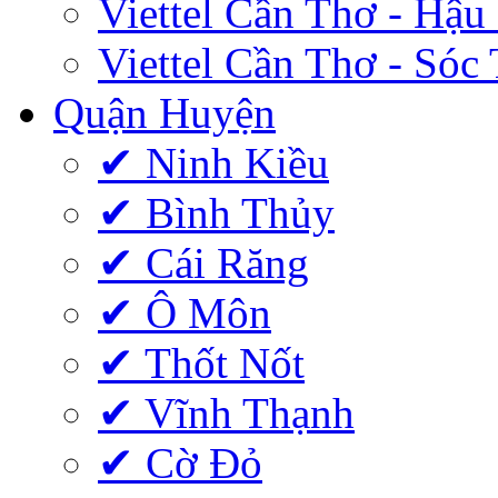
Viettel Cần Thơ - Hậu
Viettel Cần Thơ - Sóc
Quận Huyện
✔ Ninh Kiều
✔ Bình Thủy
✔ Cái Răng
✔ Ô Môn
✔ Thốt Nốt
✔ Vĩnh Thạnh
✔ Cờ Đỏ