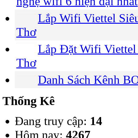
nghệ wifi 6 hiện đại nhất
Lắp Wifi Viettel Si
Thơ
Lắp Đặt Wifi Viette
Thơ
Danh Sách Kênh BO
Thống Kê
Đang truy cập:
14
Hôm nay:
4267