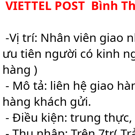
VIETTEL POST  Bình T
 -Vị trí: Nhân viên giao nhận hàng ( tuổi từ 20-30) ( 
ưu tiên người có kinh ng
hàng )
- Mô tả: liên hệ giao h
hàng khách gửi.
- Điều kiện: trung thực,
- Thu nhập: Trên 7tr( Tr