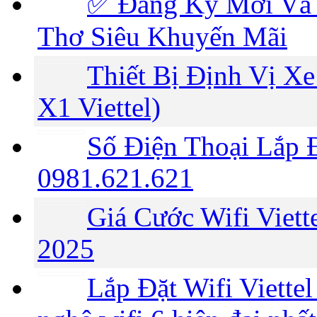
✅‎ Đăng Ký Mới Và 
Thơ Siêu Khuyến Mãi
Thiết Bị Định Vị Xe
X1 Viettel)
Số Điện Thoại Lắp Đ
0981.621.621
Giá Cước Wifi Viet
2025
Lắp Đặt Wifi Viette