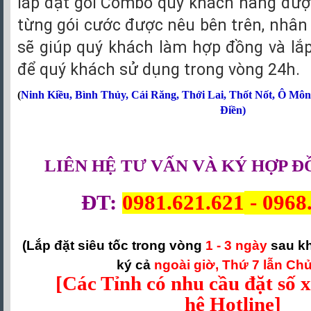
lắp đặt gói Combo quý khách hàng đượ
từng gói cước được nêu bên trên, nhân 
sẽ giúp quý khách làm hợp đồng và lắ
để quý khách sử dụng trong vòng 24h.
(
Ninh Kiều
,
Bình Thủy
,
Cái Răng
,
Thới Lai
,
Thốt Nốt
,
Ô Môn
Điền
)
LIÊN HỆ TƯ VẤN VÀ KÝ HỢP Đ
ĐT:
0981.621.621
-
0968
(Lắp đặt siêu tốc trong vòng
1 - 3 ngày
sau k
ký cả
ngoài giờ, Thứ 7 lẫn Chủ
[Các Tỉnh có nhu cầu đặt số xi
hệ Hotline]