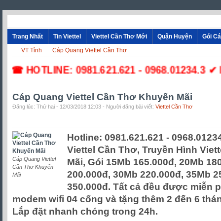
Trang Nhất
Tin Viettel
Viettel Cần Thơ Mới
Quận Huyện
Gói C
VT Tỉnh
Cáp Quang Viettel Cần Thơ
☎ HOTLINE: 0981.621.621 - 0968.01234.3 ✔ Lắ
Cáp Quang Viettel Cần Thơ Khuyến Mãi
Đăng lúc: Thứ hai - 12/03/2018 12:03 - Người đăng bài viết:
Viettel Cần Thơ
Hotline: 0981.621.621 - 0968.0123
Viettel Cần Thơ, Truyền Hình Vie
Cáp Quang Viettel
Mãi, Gói 15Mb 165.000đ, 20Mb 18
Cần Thơ Khuyến
200.000đ, 30Mb 220.000đ, 35Mb 2
Mãi
350.000đ. Tất cả đều được miễn phí
modem wifi 04 cổng và tặng thêm 2 đến 6 th
Lắp đặt nhanh chóng trong 24h.