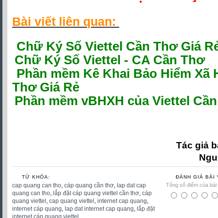
Bài viết liên quan:
Chữ Ký Số Viettel Cần Thơ Giá R
Chữ Ký Số Viettel - CA Cần Thơ
P
hần mềm Kê Khai Bảo Hiểm Xã Hộ
Thơ Giá Rẻ
Phần mềm vBHXH của Viettel Cần
cap quang can tho, cáp quang cần thơ, lap dat cap quang can tho, lắp đặt cáp
viettel, cap quang viettel, intern
Tác giả b
Ngu
TỪ KHÓA:
ĐÁNH GIÁ BÀI 
cap quang can tho
,
cáp quang cần thơ
,
lap dat cap
Tổng số điểm của bài v
quang can tho
,
lắp đặt cáp quang viettel cần thơ
,
cáp
quang viettel
,
cap quang viettel
,
internet cap quang
,
internet cáp quang
,
lap dat internet cap quang
,
lắp đặt
internet cáp quang viettel