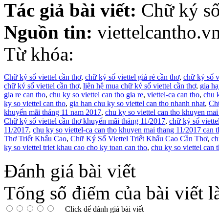
Tác giả bài viết:
Chữ ký số
Nguồn tin:
viettelcantho.v
Từ khóa:
Chữ ký số viettel cần thơ
,
chữ ký số viettel giá rẻ cần thơ
,
chữ ký số vi
chữ ký số viettel cần thơ
,
liên hệ mua chữ ký số viettel cần thơ
,
gia hạ
gia re can tho
,
chu ky so viettel can tho gia re
,
viettel-ca can tho
,
chu k
ky so viettel can tho
,
gia han chu ky so viettel can tho nhanh nhat
,
Chữ
khuyến mãi tháng 11 nam 2017
,
chu ky so viettel can tho khuyen ma
Chữ ký số viettel cần thơ khuyến mãi tháng 11/2017
,
chữ ký số viett
11/2017
,
chu ky so viettel-ca can tho khuyen mai thang 11/2017 can 
Thơ Triết Khấu Cao
,
Chữ Ký Số Viettel Triết Khấu Cao Cần Thơ
,
ch
ky so viettel triet khau cao cho ky toan can tho
,
chu ky so viettel can 
Đánh giá bài viết
Tổng số điểm của bài viết l
Click để đánh giá bài viết