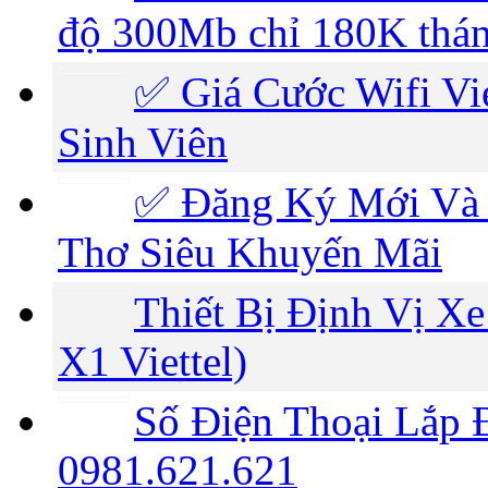
độ 300Mb chỉ 180K thá
✅ ‎Giá Cước Wifi V
Sinh Viên
✅‎ Đăng Ký Mới Và 
Thơ Siêu Khuyến Mãi
Thiết Bị Định Vị Xe
X1 Viettel)
Số Điện Thoại Lắp Đ
0981.621.621