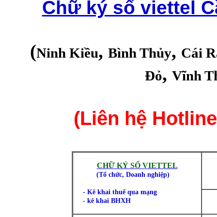
Chữ ký số viettel
(
,
,
Ninh Kiều
Bình Thủy
Cái R
,
Đỏ
Vĩnh T
(Liên hệ Hotli
CHỮ KÝ SỐ VIETTEL
(
Tổ chức, Doanh nghiệp)
- Kê khai thuế qua mạng
- kê khai BHXH