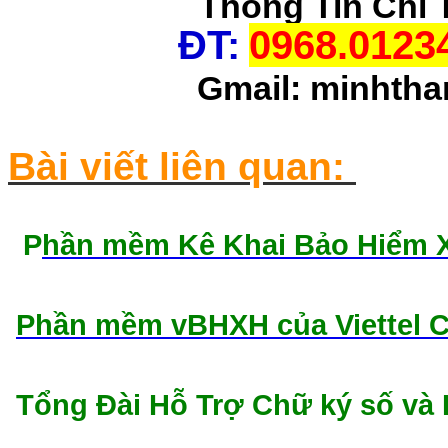
Thông Tin Chi 
ĐT:
0968.0123
Gmail: minhth
Bài viết liên quan:
P
hần mềm Kê Khai Bảo Hiểm Xã
Phần mềm vBHXH của Viettel 
Tổng Đài Hỗ Trợ Chữ ký số v
Chữ ký số viettel cần thơ, chữ ký số viettel giá rẻ cần