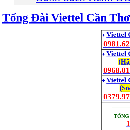
Tổng Đài Viettel Cần Thơ
Viettel
+
0981.62
Viettel
+
(Hậ
0968.01
Viettel
+
(Só
0379.97
_________
TỔNG 
1