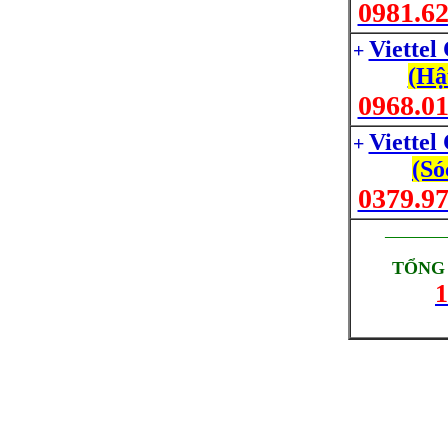
0981.62
Viettel
+
(Hậ
0968.01
Viettel
+
(Só
0379.97
_________
TỔNG 
1