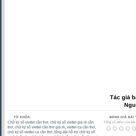
can tho nhanh nhat, Chữ ký số viettel cầ
2022, chữ ký số viettel-ca cần thơ khuyế
ky so viettel can tho khuyen mai nam 2022,
can tho khuyen mai nam 2022, Chữ ký số vi
mãi năm 2022, chữ ký số viettel-ca cần t
chu ky so viettel can tho khuyen năm 2022,
can tho khuyen mai 2022 can tho, Chữ ký
khuyến mãi năm 2022, Chữ Ký Số Viettel
Cao, Chữ Ký Số Viettel Triết Khấu Cao 
viettel can tho triet khau cao, chu ky so viet
tho, chu ky so viettel triet khau cao cho ky
so viettel can tho triet khau cao cho ke toan
Tác giả b
Ngu
TỪ KHÓA:
ĐÁNH GIÁ BÀI 
Chữ ký số viettel cần thơ
,
chữ ký số viettel giá rẻ cần
Tổng số điểm của bài v
thơ
,
chữ ký số viettel cần thơ giá rẻ
,
viettel-ca cần thơ
,
chữ ký số viettel-ca cần thơ
,
tổng đài hỗ trợ chữ ký số