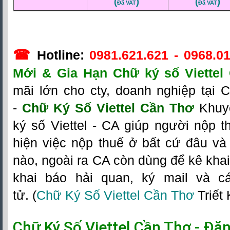
(
)
(
)
Đã VAT
Đã VAT
☎
Hotline:
0981.621.621
-
0968.01
Mới & Gia Hạn Chữ ký số Viettel
mãi lớn cho cty, doanh nghiệp tại 
-
Chữ Ký Số Viettel Cần Thơ
Khuy
ký số Viettel - CA giúp người nộp 
hiện việc nộp thuế ở bất cứ đâu và
nào, ngoài ra CA còn dùng để kê khai
khai báo hải quan, ký mail và c
tử.
(
Chữ Ký Số Viettel Cần Thơ
Triế
t
Chữ Ký Số Viettel Cần Thơ
- Đăn