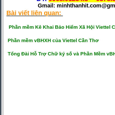
Gmail: minhthanhit.com@gm
Bài viết liên quan:
P
hần mềm Kê Khai Bảo Hiểm Xã Hội Viettel 
Phần mềm vBHXH của Viettel Cần Thơ
Tổng Đài Hỗ Trợ Chữ ký số và Phần Mềm v
Chữ ký số viettel cần thơ
,
chữ ký số viette
ký số viettel cần thơ giá rẻ
,
viettel-ca cần t
ca cần thơ
,
tổng đài hỗ trợ chữ ký số vie
mua chữ ký số viettel cần thơ
,
gia hạn chữ 
nhanh nhất
,
Chu ky so viettel can tho
, ch
can tho, chu ky so viettel can tho gia re, vi
ky so viettel-ca can tho, tong dai ho tro chu 
lien he mua chu ky so viettel can tho, gia 