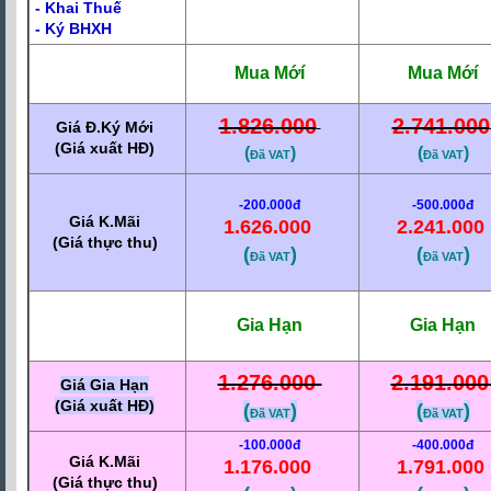
- Khai Thuế
- Ký BHXH
Mua
Mớ
í
Mua
Mớ
í
1.826.000
2.741.000
Giá Đ.Ký Mới
(Giá xuất HĐ)
(
)
(
)
Đã VAT
Đã VAT
-200.000đ
-500.000đ
Giá K.Mãi
1.626.000
2.241.000
(Giá thực thu)
(
)
(
)
Đã VAT
Đã VAT
Gia Hạn
Gia Hạn
1.276.000
2.191.00
Giá Gia Hạn
(Giá xuất HĐ)
(
)
(
)
Đã VAT
Đã VAT
-100.000đ
-400.000đ
Giá K.Mãi
1.176.000
1.791.000
(Giá thực thu)