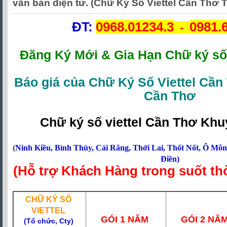
văn bản điện tử. (Chữ Ký Số Viettel Cần Thơ T
ĐT:
0968.01234.3
0981.
-
Đăng Ký Mới & Gia Hạn Chữ ký số 
Báo giá của Chữ Ký Số Viettel Cần 
Cần Thơ
Chữ ký số viettel Cần Thơ Kh
(
Ninh Kiều
,
Bình Thủy
,
Cái Răng
,
Thới Lai
,
Thốt Nốt
,
Ô Môn
Điền
)
(Hỗ trợ Khách Hàng trong suốt th
CHỮ KÝ SỐ
VIETTEL
GÓI 1 NĂM
GÓI 2 NĂ
(
Tổ chức, Cty)