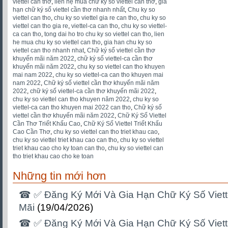
viettel cần thơ
,
liên hệ mua chữ ký số viettel cần thơ
,
gia
hạn chữ ký số viettel cần thơ nhanh nhất
,
Chu ky so
viettel can tho
,
chu ky so viettel gia re can tho
,
chu ky so
viettel can tho gia re
,
viettel-ca can tho
,
chu ky so viettel-
ca can tho
,
tong dai ho tro chu ky so viettel can tho
,
lien
he mua chu ky so viettel can tho
,
gia han chu ky so
viettel can tho nhanh nhat
,
Chữ ký số viettel cần thơ
khuyến mãi năm 2022
,
chữ ký số viettel-ca cần thơ
khuyến mãi năm 2022
,
chu ky so viettel can tho khuyen
mai nam 2022
,
chu ky so viettel-ca can tho khuyen mai
nam 2022
,
Chữ ký số viettel cần thơ khuyến mãi năm
2022
,
chữ ký số viettel-ca cần thơ khuyến mãi 2022
,
chu ky so viettel can tho khuyen năm 2022
,
chu ky so
viettel-ca can tho khuyen mai 2022 can tho
,
Chữ ký số
viettel cần thơ khuyến mãi năm 2022
,
Chữ Ký Số Viettel
Cần Thơ Triết Khấu Cao
,
Chữ Ký Số Viettel Triết Khấu
Cao Cần Thơ
,
chu ky so viettel can tho triet khau cao
,
chu ky so viettel triet khau cao can tho
,
chu ky so viettel
triet khau cao cho ky toan can tho
,
chu ky so viettel can
tho triet khau cao cho ke toan
Những tin mới hơn
☎ ✅‎ Đăng Ký Mới Và Gia Hạn Chữ Ký Số Viet
Mãi
(19/04/2026)
☎ ✅‎ Đăng Ký Mới Và Gia Hạn Chữ Ký Số Viet