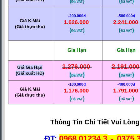
(
)
(
)
Đã VAT
Đã VAT
-200.000đ
-500.000đ
Giá K.Mãi
1.626.000
2.241.000
(Giá thực thu)
(
)
(
)
Đã VAT
Đã VAT
Gia Hạn
Gia Hạn
1.276.000
2.191.00
Giá Gia Hạn
(Giá xuất HĐ)
(
)
(
)
Đã VAT
Đã VAT
-100.000đ
-400.000đ
Giá K.Mãi
1.176.000
1.791.000
(Giá thực thu)
(
)
(
)
Đã VAT
Đã VAT
Thông Tin Chi Tiết Vui Lòng
ĐT:
0968.01234.3
0375.
-