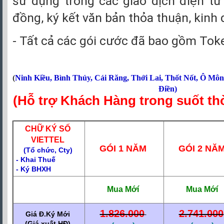
sử dụng trong các giao dịch điện t
đồng, ký kết văn bản thỏa thuận, kinh 
- Tất cả các gói cước đã bao gồm Tok
(
Ninh Kiều
,
Bình Thủy
,
Cái Răng
,
Thới Lai
,
Thốt Nốt
,
Ô Môn
Điền
)
(Hỗ trợ Khách Hàng trong suốt th
CHỮ KÝ SỐ
VIETTEL
GÓI 1 NĂM
GÓI 2 NĂ
(
Tổ chức, Cty)
- Khai Thuế
- Ký BHXH
Mua
Mớ
í
Mua
Mớ
í
1.826.000
2.741.000
Giá Đ.Ký Mới
(Giá xuất HĐ)