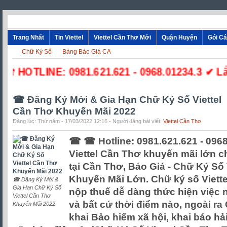
Trang Nhất
Tin Viettel
Viettel Cần Thơ Mới
Quận Huyện
Gói C
Chữ Ký Số
Bảng Báo Giá CA
☎ HOTLINE: 0981.621.621 - 0968.01234.3 ✔ Lắp
☎ Đăng Ký Mới & Gia Hạn Chữ Ký Số Viettel
Cần Thơ Khuyến Mãi 2022
Đăng lúc: Thứ năm - 17/03/2022 12:16 - Người đăng bài viết:
Viettel Cần Thơ
☎ ☎ Hotline: 0981.621.621 - 0968
Viettel Cần Thơ khuyến mãi lớn c
tại Cần Thơ, Báo Giá - Chữ Ký Số 
Khuyến Mãi Lớn. Chữ ký số Viette
☎ Đăng Ký Mới &
Gia Hạn Chữ Ký Số
nộp thuế dễ dàng thức hiện việc 
Viettel Cần Thơ
và bất cứ thời điểm nào, ngoài r
Khuyến Mãi 2022
khai Bảo hiểm xã hội, khai báo hả