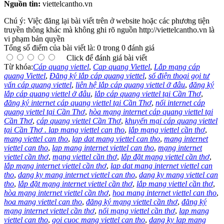
Nguồn tin:
viettelcantho.vn
Chú ý: Việc đăng lại bài viết trên ở website hoặc các phương tiện
truyền thông khác mà không ghi rõ nguồn http://viettelcantho.vn là
vi phạm bản quyền
Tổng số điểm của bài viết là: 0 trong 0 đánh giá
Click để đánh giá bài viết
Từ khóa:
Cáp quang viettel
,
Cap quang Viettel
,
Lắp mạng cáp
quang Viettel
,
Đăng ký lắp cáp quang viettel
,
số điện thoại gọi tư
vấn cáp quang viettel
,
liên hệ lắp cáp quang viettel ở đâu
,
đăng ký
lắp cáp quang viettel ở đâu
,
lắp cáp quang viettel tại Cần Thơ
,
đăng ký internet cáp quang viettel tại Cần Thơ
,
nối internet cáp
quang viettel tại Cần Thơ
,
hòa mạng internet cáp quang viettel tại
Cần Thơ
,
cáp quang viettel Cần Thơ
,
khuyến mại cáp quang viettel
tại Cần Thơ . lap mang viettel can tho
,
lắp mạng viettel cần thơ
,
mang viettel can tho
,
lap dat mang viettel can tho
,
mang internet
viettel can tho
,
lap mang internet viettel can tho
,
mạng internet
viettel cần thơ
,
mạng viettel cần thơ
,
lắp đặt mạng viettel cần thơ
,
lắp mạng internet viettel cần thơ
,
lap dat mang internet viettel can
tho
,
dang ky mang internet viettel can tho
,
dang ky mang viettel can
tho
,
lắp đặt mạng internet viettel cần thơ
,
lắp mang viettel cần thơ
,
hòa mạng internet viettel cần thơ
,
hoa mang internet viettel can tho
,
hoa mang viettel can tho
,
đăng ký mạng viettel cần thơ
,
đăng ký
mạng internet viettel cần thơ
,
nối mạng viettel cần thơ
,
lap mang
viettel can tho
,
goi cuoc mang viettel can tho
,
dang ky lap mang