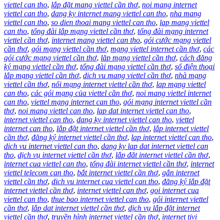
viettel can tho
,
lắp đặt mang viettel cần thơ
,
noi mang internet
viettel can tho
,
dang ky internet mang viettel can tho
,
nha mang
viettel can tho
,
so dien thoai mang viettel can tho
,
lap mang viettel
can tho
,
tổng đài lắp mạng viettel cần thơ
,
tổng đài mạng internet
viettel cần thơ
,
internet mang viettel can tho
,
gói cước mạng viettel
cần thơ
,
gói mạng viettel cần thơ
,
mạng viettel internet cần thơ
,
các
gói cước mạng viettel cần thơ
,
lăp mạng viettel cần thơ
,
cách đăng
ký mạng viettel cần thơ
,
tổng đài mạng viettel cần thơ
,
số điện thoại
lắp mạng viettel cần thơ
,
dich vu mang viettel cần thơ
,
nhà mạng
viettel cần thơ
,
nối mạng internet viettel cần thơ
,
lap mạng viettel
can tho
,
các gói mạng của viettel cần thơ
,
noi mang viettel internet
can tho
,
viettel mạng internet can tho
,
gói mạng internet viettel cần
thơ
,
noi mang viettel can tho
,
lap dat internet viettel can tho
,
internet viettel can tho
,
dang ky internet viettel can tho
,
viettel
internet can tho
,
lắp đặt internet viettel cần thơ
,
lắp internet viettel
cần thơ
,
đăng ký internet viettel cần thơ
,
lap internet viettel can tho
,
dich vu internet viettel can tho
,
dang ky lap dat internet viettel can
tho
,
dịch vụ internet viettel cần thơ
,
lắp đăt internet viettel cần thơ
,
internet cua viettel can tho
,
tổng đài internet viettel cần thơ
,
internet
viettel telecom can tho
,
bắt internet viettel cần thơ
,
gắn internet
viettel cần thơ
,
dich vu internet cua viettel can tho
,
đăng ký lắp đặt
internet viettel cần thơ
,
internet viettel can thơ
,
goi internet cua
viettel can tho
,
thue bao internet viettel can tho
,
gói internet viettel
cần thơ
,
lắp dat internet viettel cần thơ
,
dịch vụ lắp đặt internet
viettel cần thơ
,
truyền hình internet viettel cần thơ
,
internet tivi