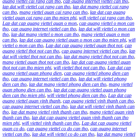
quang viettel cai rang can tho
,
cap quang internet viettel can tho
,
lap dat wifi viettel cai rang can tho
,
lap dat mang viettel cai rang
can tho
,
mang viettel quan cai rang can tho
,
lap dat cap quang
viettel quan cai rang can tho mien phi
,
wifi viettel cai rang can tho
,
Lap dat cap quang viettel quan o mon
,
cap quang viettel o mon can
tho
,
cap quang internet viettel can tho
,
lap dat wifi viettel o mon can
tho
,
lap dat mang viettel o mon can tho
,
mang viettel quan o mon
can tho
,
lap dat cap quang viettel quan o mon can tho mien phi
,
wifi
viettel o mon can tho
,
Lap dat cap quang viettel quan thot not
,
cap
quang viettel thot not can tho
,
cap quang internet viettel can tho
,
lap
dat wifi viettel thot not can tho
,
lap dat mang viettel thot not can tho
,
mang viettel quan thot not can tho
,
lap dat cap quang viettel quan
thot not can tho mien phi
,
wifi viettel thot not can tho
,
Lap dat cap
quang viettel quan phong dien
,
cap quang viettel phong dien can
tho
,
cap quang internet viettel can tho
,
lap dat wifi viettel phong
dien can tho
,
lap dat mang viettel phong dien can tho
,
mang viettel
quan phong dien can tho
,
lap dat cap quang viettel quan phong
dien can tho mien phi
,
wifi viettel phong dien can tho
,
Lap dat cap
quang viettel quan vinh thanh
,
cap quang viettel vinh thanh can tho
,
cap quang internet viettel can tho
,
lap dat wifi viettel vinh thanh can
tho
,
lap dat mang viettel vinh thanh can tho
,
mang viettel quan vinh
thanh can tho
,
lap dat cap quang viettel quan vinh thanh can tho
mien phi
,
wifi viettel vinh thanh can tho
,
Lap dat cap quang viettel
quan co do
,
cap quang viettel co do can tho
,
cap quang internet
viettel can tho
,
lap dat wifi viettel co do can tho
,
lap dat mang viettel