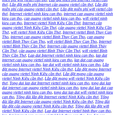
thơ
,
Lắp đặt miễn phí Internet cáp quang viettel cần thơ
,
Lắp đặt
miễn phí cáp quang viettel cần thơ
,
Lắp đặt miễn phí wifi viettel cần
thơ
,
Internet viettel ninh kieu can tho
,
internet cap quang viettel ninh
kieu can tho
,
cap quang viettel ninh kieu can tho
,
wifi viettel ninh
kieu can tho
,
Internet viettel Ninh Kiều Cần Thơ
,
Internet cáp
quang viettel Ninh Kiều Cần Thơ
,
cáp quang viettel Ninh Kiều Cần
Thơ
,
wifi viettel Ninh Kiều Cần Thơ
,
Internet viettel Binh Thuy Can
Tho
,
internet cap quang viettel Binh Thuy Can Tho
,
cap quang
viettel Binh Thuy Can Tho
,
wifi viettel Binh Thuy Can Tho
,
Internet
viettel Bình Thủy Cần Thơ
,
Internet cáp quang viettel Bình Thủy
Cần Thơ
,
cáp quang viettel Bình Thủy Cần Thơ
,
wifi viettel Bình
Thủy Cần Thơ
,
Lap dat Internet viettel ninh kieu can tho
,
lap dat
internet cap quang viettel ninh kieu can tho
,
lap dat cap quang
viettel ninh kieu can tho
,
lap dat wifi viettel ninh kieu can tho
,
Lắp
đặt mạng Internet viettel Ninh Kiều cần thơ
,
Lắp đặt mạng Internet
cáp quang viettel Ninh Kiều cần thơ
,
Lắp đặt mạng cáp quang
viettel Ninh Kiều cần thơ
,
Lắp đặt mạng wifi viettel Ninh Kiều cần
thơ
,
Tong dai lap dat Internet viettel ninh kieu can tho
,
tong dai lap
dat internet cap quang viettel ninh kieu can tho
,
tong dai lap dat cap
quang viettel ninh kieu can tho
,
tong dai lap dat wifi viettel ninh kieu
can tho
,
Tổng đài lắp đặt Internet viettel Ninh Kiều cần thơ
,
Tổng
đài lắp đặt Internet cáp quang viettel Ninh Kiều cần thơ
,
Tổng đài
lắp đặt cáp quang viettel Ninh Kiều cần thơ
,
Tổng đài lắp đặt wifi
viettel Ninh Kiều cần thơ
,
Lap dat Internet viettel binh thuy can tho
,