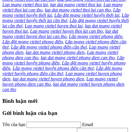
Lap mang viettel thoi lai
,
lap dat mang viettel thoi lai
,
Lap mang
viettel thoi lai can tho
,
lap dat mang viettel thoi lai can tho
,
Lắp
mạng viettel huyện thới lai
,
Lắp đặt mạng viettel huyện thới lai
,
Lắp
mạng viettel huyện thới lai cần thơ
,
Lắp đặt mạng viettel huyện thới
lai cần thơ
,
Lap mang viettel huyen thoi lai
,
lap dat mang viettel
huyen thoi lai
,
Lap mang viettel huyen thoi lai can tho
,
lap dat
mang viettel huyen thoi lai can tho
,
Lắp mạng viettel phong điền
,
Lắp đặt mạng viettel phong điền
,
Lắp mạng viettel phong điền cần
thơ
,
Lắp đặt mạng viettel phong điền cần thơ
,
Lap mang viettel
phong dien
,
lap dat mang viettel phong dien
,
Lap mang viettel
phong dien can tho
,
lap dat mang viettel phong dien can tho
,
Lắp
mạng viettel huyện phong điền
,
Lắp đặt mạng viettel huyện phong
điền
,
Lắp mạng viettel huyện phong điền cần thơ
,
Lắp đặt mạng
viettel huyện phong điền cần thơ
,
Lap mang viettel huyen phong
dien
,
lap dat mang viettel huyen phong dien
,
Lap mang viettel
huyen phong dien can tho
,
lap dat mang viettel huyen phong dien
can tho
Bình luận mới
Gửi bình luận của bạn
Tên của bạn
Email