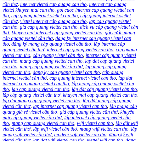
cần thơ
,
internet viettel cap quang can tho
,
internet cap quang
viettel khuyen mai can tho
,
goi cuoc internet cap quang viettel can
tho
,
cap quang internet viettel can tho
,
cáp quang internet viettel
cần thơ
,
viettel internet cáp quang can tho
,
lap cap quang viettel
can tho
,
gia cap quang viettel can tho
,
dịch vụ cáp quang viettel cần
thơ
,
khuyen mai internet cap quang viettel can tho
,
gói cước mạng
cáp quang viettel cần thơ
,
dang ky internet cap quang viettel can
tho
,
đăng ký mạng cáp quang viettel cần thơ
,
lắp internet cáp
quang viettel cần thơ
,
internet cap quang viettel can tho
,
cap quang
viettel can tho
,
cáp quang viettel cần thơ
,
internet cáp quang viettel
can tho
,
mang cap quang viettel can tho
,
lap dat cap quang viettel
can tho
,
mạng cáp quang viettel cần thơ
,
lap mang cap quang
viettel can tho
,
dang ky cap quang viettel can tho
,
cáp quang
internet viettel cần thơ
,
cap quang internet viettel can tho
,
lap dat
internet cap quang viettel can tho
,
lắp mạng cáp quang viettel cần
thơ
,
lap cap quang viettel can tho
,
lắp đặt cáp quang viettel cần thơ
,
lắp cáp quang viettel cần thơ
,
khuyen mai cap quang viettel can tho
,
lap dat mang cap quang viettel can tho
,
lắp đặt mạng cáp quang
viettel cần thơ
,
lap internet cap quang viettel can tho
,
lắp mạng cáp
quang giá rẻ viettel cần thơ
,
giá cáp quang viettel cần thơ
,
khuyến
mãi cáp quang viettel cần thơ
,
lắp internet cáp quang viettel cần
thơ
,
mang cap quang viettel can tho
,
wifi viettel can tho
,
lắp đặt wifi
viettel cần thơ
,
lắp wifi viettel cần thơ
,
mang wifi viettel can tho
,
lắp
mạng wifi viettel cần thơ
,
modem wifi viettel can tho
,
đăng ký wifi
viettel cần thơ
,
lap dat wifi viettel can tho
,
viettel wifi can tho
,
dang