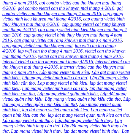
thang 4 nam 2016
,
goi combo viettel can tho khuyen mai thang
4/2016
,
goi combo viettel can tho khuyen mai thang 4-2016
,
goi
combo viettel can tho khuyen mai thang 4 nam 2016
,
cap quang
viettel ninh kieu khuyen mai thang 4/2016
,
cap quang viettel binh
thuy khuyen mai thang 4/2016
,
cap quang viettel cai rang khuyen
mai thang 4/2016
,
cap quang viettel ninh kieu khuyen mai thang 4
nam 2016
,
cap quang viettel binh thuy khuyen mai thang 4 nam
2016
,
cap quang viettel cai rang khuyen mai thang 4 nam 2016
,
cap quang viettel can tho khuyen mai
,
lap wifi can tho thang
4/2016
,
lap wifi can tho thang 4 nam 2016
,
viettel can tho khuyen
mai thang 4/2016
,
viettel can tho khuyen mai thang 4 nam 2016
,
internet viettel can tho khuyen mai thang 4/2016
,
internet viettel can
tho khuyen mai thang 4-2016
,
internet viettel can tho khuyen mai
thang 4 nam 2016. Lắp mạng viettel ninh kiều
,
Lắp đặt mạng viettel
ninh kiều
,
Lắp mạng viettel ninh kiều cần thơ
,
Lắp đặt mạng viettel
ninh kiều cần thơ
,
Lap mang viettel ninh kieu
,
lap dat mang viettel
ninh kieu
,
Lap mang viettel ninh kieu can tho
,
lap dat mang viettel
ninh kieu can tho
,
Lắp mạng viettel quận ninh kiều
,
Lắp đặt mạng
viettel quận ninh kiều
,
Lắp mạng viettel quận ninh kiều cần thơ
,
Lắp
đặt mạng viettel quận ninh kiều cần thơ
,
Lap mang viettel quan
ninh kieu
,
lap dat mang viettel quan ninh kieu
,
Lap mang viettel
quan ninh kieu can tho
,
lap dat mang viettel quan ninh kieu can tho
,
Lắp mạng viettel bình thủy
,
Lắp đặt mạng viettel bình thủy
,
Lắp
mạng viettel bình thủy cần thơ
,
Lắp đặt mạng viettel bình thủy cần
thơ
,
Lap mang viettel binh thuy
,
lap dat mang viettel binh thuy
,
Lap