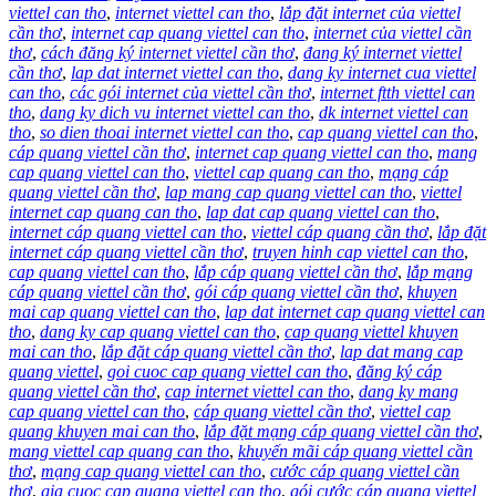
viettel can tho
,
internet viettel can tho
,
lắp đặt internet của viettel
cần thơ
,
internet cap quang viettel can tho
,
internet của viettel cần
thơ
,
cách đăng ký internet viettel cần thơ
,
đang ký internet viettel
cần thơ
,
lap dat internet viettel can tho
,
dang ky internet cua viettel
can tho
,
các gói internet của viettel cần thơ
,
internet ftth viettel can
tho
,
dang ky dich vu internet viettel can tho
,
dk internet viettel can
tho
,
so dien thoai internet viettel can tho
,
cap quang viettel can tho
,
cáp quang viettel cần thơ
,
internet cap quang viettel can tho
,
mang
cap quang viettel can tho
,
viettel cap quang can tho
,
mạng cáp
quang viettel cần thơ
,
lap mang cap quang viettel can tho
,
viettel
internet cap quang can tho
,
lap dat cap quang viettel can tho
,
internet cáp quang viettel can tho
,
viettel cáp quang cần thơ
,
lắp đặt
internet cáp quang viettel cần thơ
,
truyen hinh cap viettel can tho
,
cap quang viettel can tho
,
lắp cáp quang viettel cần thơ
,
lắp mạng
cáp quang viettel cần thơ
,
gói cáp quang viettel cần thơ
,
khuyen
mai cap quang viettel can tho
,
lap dat internet cap quang viettel can
tho
,
dang ky cap quang viettel can tho
,
cap quang viettel khuyen
mai can tho
,
lắp đặt cáp quang viettel cần thơ
,
lap dat mang cap
quang viettel
,
goi cuoc cap quang viettel can tho
,
đăng ký cáp
quang viettel cần thơ
,
cap internet viettel can tho
,
dang ky mang
cap quang viettel can tho
,
cáp quang viettel cần thơ
,
viettel cap
quang khuyen mai can tho
,
lắp đặt mạng cáp quang viettel cần thơ
,
mang viettel cap quang can tho
,
khuyến mãi cáp quang viettel cần
thơ
,
mạng cap quang viettel can tho
,
cước cáp quang viettel cần
thơ
,
gia cuoc cap quang viettel can tho
,
gói cước cáp quang viettel