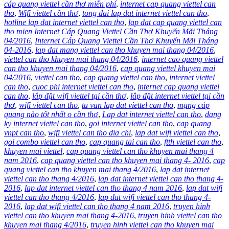
cáp quang viettel cần thơ miễn phí
,
internet cap quang viettel can
tho
,
Wifi viettel cần thơ
,
tong dai lap dat internet viettel can tho
,
hotline lap dat internet viettel can tho
,
lap dat cap quang viettel can
tho mien Internet Cáp Quang Viettel Cần Thơ Khuyến Mãi Tháng
04/2016
,
Internet Cáp Quang Viettel Cần Thơ Khuyến Mãi Tháng
04-2016
,
lap dat mang viettel can tho khuyen mai thang 04/2016
,
viettel can tho khuyen mai thang 04/2016
,
internet cao quang viettel
can tho khuyen mai thang 04/2016
,
cap quang viettel khuyen mai
04/2016
,
viettel can tho
,
cap quang viettel can tho
,
internet viettel
can tho
,
cuoc phi internet viettel can tho
,
internet cap quang viettel
can tho
,
lắp đặt wifi viettel tại cần thơ
,
lắp đặt internet viettel tại cần
thơ
,
wifi viettel can tho
,
tu van lap dat viettel can tho
,
mạng cáp
quang nào tốt nhất o cần thơ
,
Lap dat internet viettel can tho
,
dang
ky internet viettel can tho
,
goi internet viettel can tho
,
cap quang
vnpt can tho
,
wifi viettel can tho dia chi
,
lap dat wifi viettel can tho
,
goi combo viettel can tho
,
cap quang tai can tho
,
ftth viettel can tho
,
khuyen mai viettel
,
cap quang viettel can tho khuyen mai thang 4
nam 2016
,
cap quang viettel can tho khuyen mai thang 4- 2016
,
cap
quang viettel can tho khuyen mai thang 4/2016
,
lap dat internet
viettel can tho thang 4/2016
,
lap dat internet viettel can tho thang 4-
2016
,
lap dat internet viettel can tho thang 4 nam 2016
,
lap dat wifi
viettel can tho thang 4/2016
,
lap dat wifi viettel can tho thang 4-
2016
,
lap dat wifi viettel can tho thang 4 nam 2016
,
truyen hinh
viettel can tho khuyen mai thang 4-2016
,
truyen hinh viettel can tho
khuyen mai thang 4/2016
,
truyen hinh viettel can tho khuyen mai