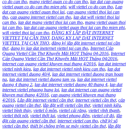
co do can tho
,
mang viettel quan co do can tho
,
lap dat cap quang
viettel quan co do can tho mien phi
,
wifi viettel co do can tho
,
Lap
dat cap quang viettel quan thoi lai
,
cap quang viettel thoi lai can
tho
,
cap quang internet viettel can tho
,
lap dat wifi viettel thoi lai
can tho
,
lap dat mang viettel thoi lai can tho
,
mang viettel quan thoi
lai can tho
,
lap dat cap quang viettel quan thoi lai can tho mien phi
,
wifi viettel thoi lai can tho
,
ĐĂNG KÝ LẮP ĐẶT INTERNET
VIETTET TẠI CẦN THƠ
,
DANG KY LAP DAT INTERNET
VIETTEL TẠI CAN THO
,
đăng ký lắp đặt internet viettel tại cần
thơ
,
dang ky lap dat ineternet viettel tại can tho
,
Internet Cáp
Quang Viettel Cần Thơ Khuyến Mãi HOT Tháng 04-2016
,
Internet
Cáp Quang Viettel Cần Thơ Khuyến Mãi HOT Tháng 04/2016
,
internet cap quang viettel khuyen mai thang 4/2016
,
lap dat internet
viettel ninh kieu
,
lap dat internet viettel ninh kieu can tho
,
lap dat
internet viettel duong 40/4
,
lap dat internet viettel duong tran hoan
na
,
lap dat internet viettel duong tam vu
,
lap dat internet viettel
duong 4 thang 2
,
lap dat internet viettel duong 40 thang 4
,
lap dat
internet viettel phuong hung loi
,
lap dat internet cap quang viettel
khuyen mai thang 4/2016
,
cap quang viettel khuyen mai thang
4/2016
,
Lắp đặt internet viettel cần thơ
,
internet viettel cần thơ
,
cáp
quang viettel cần thơ
,
lắp đặt wifi viettel cần thơ
,
viettel ninh kiều
,
viettel bình thủy
,
viettel ô môn
,
viettel cái răng
,
viettel vĩnh thạnh
,
viettel thốt nốt
,
viettel thới lai
,
viettel phong điền
,
viettel cờ đỏ
,
lắp
đặt cáp quang viettel cần thơ
,
internet viettel can tho
,
chữ ký số
viettel cần thơ
,
thiết bị chống trộm xe máy viettel cần thơ
,
lắp đặt