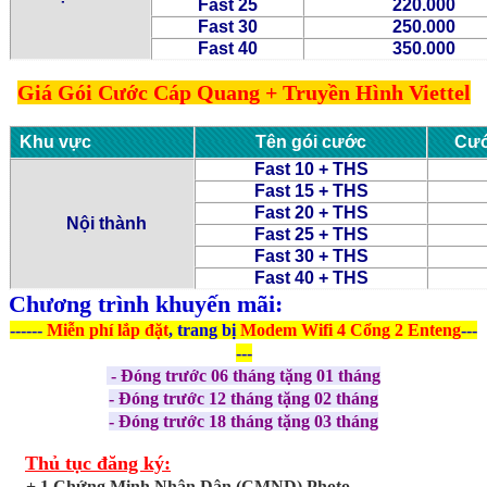
Fast 25
220.000
Fast 30
250.000
Fast 40
350.000
Giá Gói Cước Cáp Quang + Truyền Hình Viettel
Khu vực
Tên gói cước
Cướ
Fast 10 + THS
Fast 15 + THS
Fast 20 + THS
Nội thành
Fast 25 + THS
Fast 30 + THS
Fast 40 + THS
Chương trình khuyến mãi:
------
Miễn phí
lắp đặt
, trang bị
Modem Wifi 4 Cổng 2 Enteng
---
---
- Đóng trước 06 tháng tặng 01 tháng
- Đóng trước 12 tháng tặng 02 tháng
- Đóng trước 18 tháng tặng 03 tháng
Thủ tục đăng ký:
+ 1 Chứng Minh Nhân Dân (CMND) Photo