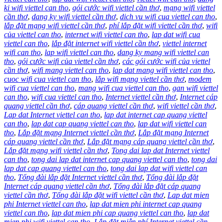
ki wifi viettel can tho
,
gói cước wifi viettel cần thơ
,
mạng wifi viettel
cần thơ
,
dang ky wifi viettel cần thơ
,
dich vu wifi cua viettel can tho
,
lắp đặt mạng wifi viettel cần thơ
,
phí lắp đặt wifi viettel cần thơ
,
wifi
của viettel can tho
,
internet wifi viettel can tho
,
lap dat wifi cua
viettel can tho
,
lắp đặt internet wifi viettel cần thơ
,
viettel internet
wifi can tho
,
lap wifi viettel can tho
,
dang ky mang wifi viettel can
tho
,
gói cước wifi của viettel cần thơ
,
các gói cước wifi của viettel
cần thơ
,
wifi mang viettel can tho
,
lap dat mang wifi viettel can tho
,
cuoc wifi cua viettel can tho
,
lắp wifi mạng viettel cần thơ
,
modem
wifi cua viettel can tho
,
mang wifi cua viettel can tho
,
gan wifi viettel
can tho
,
wifi cua viettel can tho
,
Internet viettel cần thơ
,
Internet cáp
quang viettel cần thơ
,
cáp quang viettel cần thơ
,
wifi viettel cần thơ
,
Lap dat Internet viettel can tho
,
lap dat internet cap quang viettel
can tho
,
lap dat cap quang viettel can tho
,
lap dat wifi viettel can
tho
,
Lắp đặt mạng Internet viettel cần thơ
,
Lắp đặt mạng Internet
cáp quang viettel cần thơ
,
Lắp đặt mạng cáp quang viettel cần thơ
,
Lắp đặt mạng wifi viettel cần thơ
,
Tong dai lap dat Internet viettel
can tho
,
tong dai lap dat internet cap quang viettel can tho
,
tong dai
lap dat cap quang viettel can tho
,
tong dai lap dat wifi viettel can
tho
,
Tổng đài lắp đặt Internet viettel cần thơ
,
Tổng đài lắp đặt
Internet cáp quang viettel cần thơ
,
Tổng đài lắp đặt cáp quang
viettel cần thơ
,
Tổng đài lắp đặt wifi viettel cần thơ
,
Lap dat mien
phi Internet viettel can tho
,
lap dat mien phi internet cap quang
viettel can tho
,
lap dat mien phi cap quang viettel can tho
,
lap dat
mien phi wifi viettel can tho
,
Lắp đặt miễn phí Internet viettel cần