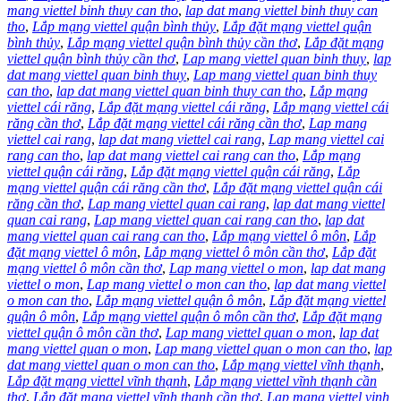
mang viettel binh thuy can tho
,
lap dat mang viettel binh thuy can
tho
,
Lắp mạng viettel quận bình thủy
,
Lắp đặt mạng viettel quận
bình thủy
,
Lắp mạng viettel quận bình thủy cần thơ
,
Lắp đặt mạng
viettel quận bình thủy cần thơ
,
Lap mang viettel quan binh thuy
,
lap
dat mang viettel quan binh thuy
,
Lap mang viettel quan binh thuy
can tho
,
lap dat mang viettel quan binh thuy can tho
,
Lắp mạng
viettel cái răng
,
Lắp đặt mạng viettel cái răng
,
Lắp mạng viettel cái
răng cần thơ
,
Lắp đặt mạng viettel cái răng cần thơ
,
Lap mang
viettel cai rang
,
lap dat mang viettel cai rang
,
Lap mang viettel cai
rang can tho
,
lap dat mang viettel cai rang can tho
,
Lắp mạng
viettel quận cái răng
,
Lắp đặt mạng viettel quận cái răng
,
Lắp
mạng viettel quận cái răng cần thơ
,
Lắp đặt mạng viettel quận cái
răng cần thơ
,
Lap mang viettel quan cai rang
,
lap dat mang viettel
quan cai rang
,
Lap mang viettel quan cai rang can tho
,
lap dat
mang viettel quan cai rang can tho
,
Lắp mạng viettel ô môn
,
Lắp
đặt mạng viettel ô môn
,
Lắp mạng viettel ô môn cần thơ
,
Lắp đặt
mạng viettel ô môn cần thơ
,
Lap mang viettel o mon
,
lap dat mang
viettel o mon
,
Lap mang viettel o mon can tho
,
lap dat mang viettel
o mon can tho
,
Lắp mạng viettel quận ô môn
,
Lắp đặt mạng viettel
quận ô môn
,
Lắp mạng viettel quận ô môn cần thơ
,
Lắp đặt mạng
viettel quận ô môn cần thơ
,
Lap mang viettel quan o mon
,
lap dat
mang viettel quan o mon
,
Lap mang viettel quan o mon can tho
,
lap
dat mang viettel quan o mon can tho
,
Lắp mạng viettel vĩnh thạnh
,
Lắp đặt mạng viettel vĩnh thạnh
,
Lắp mạng viettel vĩnh thạnh cần
thơ
,
Lắp đặt mạng viettel vĩnh thạnh cần thơ
,
Lap mang viettel vinh