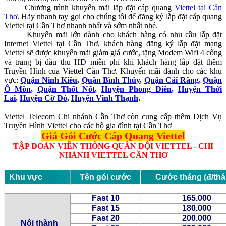
Chương trình khuyến mãi lắp đặt cáp quang
Viettel tại Cần
Thơ
. Hãy nhanh tay gọi cho chúng tôi để đăng ký lắp đặt cáp quang
Viettel tại Cần Thơ nhanh nhất và sớm nhất nhé.
Khuyến mãi lớn dành cho khách hàng có nhu cầu lắp đặt
Internet Viettel tại Cần Thơ, khách hàng đăng ký lắp đặt mạng
Viettel sẽ được khuyến mãi giảm giá cước, tặng Modem Wifi 4 cổng
và trang bị đầu thu HD miễn phí khi khách hàng lắp đặt thêm
Truyền Hình của Viettel Cần Thơ. Khuyến mãi dành cho các khu
vực:
Quận Ninh Kiều
,
Quận Bình Thủy
,
Quận Cái Răng
,
Quận
Ô Môn
,
Quận Thốt Nốt
,
Huyện Phong Điền
,
Huyện Thới
Lai
,
Huyện Cờ Đỏ
,
Huyện
Vĩnh Thạnh
.
Viettel Telecom Chi nhánh Cần Thơ còn cung cấp thêm Dịch Vụ
Truyền Hình Viettel cho các hộ gia đình tại Cần Thơ
Giá Gói Cước Cáp Quang Viettel
TẬP ĐOÀN VIỄN THÔNG QUÂN ĐỘI VIETTEL - CHI
NHÁNH VIETTEL CẦN THƠ
Khu vực
Tên gói cước
Cước tháng (đ/thá
Fast 10
165.000
Fast 15
180.000
Fast 20
200.000
Nội thành