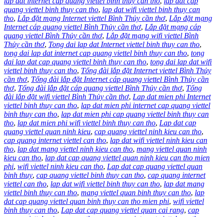
lap dat internet cap quang viettel binh thuy can tho
,
lap dat cap
quang viettel binh thuy can tho
,
lap dat wifi viettel binh thuy can
tho
,
Lắp đặt mạng Internet viettel Bình Thủy cần thơ
,
Lắp đặt mạng
Internet cáp quang viettel Bình Thủy cần thơ
,
Lắp đặt mạng cáp
quang viettel Bình Thủy cần thơ
,
Lắp đặt mạng wifi viettel Bình
Thủy cần thơ
,
Tong dai lap dat Internet viettel binh thuy can tho
,
tong dai lap dat internet cap quang viettel binh thuy can tho
,
tong
dai lap dat cap quang viettel binh thuy can tho
,
tong dai lap dat wifi
viettel binh thuy can tho
,
Tổng đài lắp đặt Internet viettel Bình Thủy
cần thơ
,
Tổng đài lắp đặt Internet cáp quang viettel Bình Thủy cần
thơ
,
Tổng đài lắp đặt cáp quang viettel Bình Thủy cần thơ
,
Tổng
đài lắp đặt wifi viettel Bình Thủy cần thơ
,
Lap dat mien phi Internet
viettel binh thuy can tho
,
lap dat mien phi internet cap quang viettel
binh thuy can tho
,
lap dat mien phi cap quang viettel binh thuy can
tho
,
lap dat mien phi wifi viettel binh thuy can tho
,
Lap dat cap
quang viettel quan ninh kieu
,
cap quang viettel ninh kieu can tho
,
cap quang internet viettel can tho
,
lap dat wifi viettel ninh kieu can
tho
,
lap dat mang viettel ninh kieu can tho
,
mang viettel quan ninh
kieu can tho
,
lap dat cap quang viettel quan ninh kieu can tho mien
phi
,
wifi viettel ninh kieu can tho
,
Lap dat cap quang viettel quan
binh thuy
,
cap quang viettel binh thuy can tho
,
cap quang internet
viettel can tho
,
lap dat wifi viettel binh thuy can tho
,
lap dat mang
viettel binh thuy can tho
,
mang viettel quan binh thuy can tho
,
lap
dat cap quang viettel quan binh thuy can tho mien phi
,
wifi viettel
binh thuy can tho
,
Lap dat cap quang viettel quan cai rang
,
cap