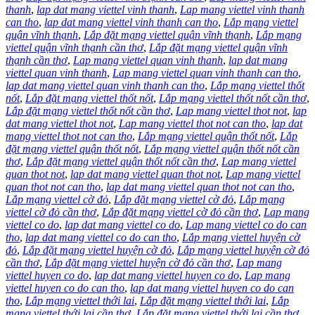
thanh
,
lap dat mang viettel vinh thanh
,
Lap mang viettel vinh thanh
can tho
,
lap dat mang viettel vinh thanh can tho
,
Lắp mạng viettel
quận vĩnh thạnh
,
Lắp đặt mạng viettel quận vĩnh thạnh
,
Lắp mạng
viettel quận vĩnh thạnh cần thơ
,
Lắp đặt mạng viettel quận vĩnh
thạnh cần thơ
,
Lap mang viettel quan vinh thanh
,
lap dat mang
viettel quan vinh thanh
,
Lap mang viettel quan vinh thanh can tho
,
lap dat mang viettel quan vinh thanh can tho
,
Lắp mạng viettel thốt
nốt
,
Lắp đặt mạng viettel thốt nốt
,
Lắp mạng viettel thốt nốt cần thơ
,
Lắp đặt mạng viettel thốt nốt cần thơ
,
Lap mang viettel thot not
,
lap
dat mang viettel thot not
,
Lap mang viettel thot not can tho
,
lap dat
mang viettel thot not can tho
,
Lắp mạng viettel quận thốt nốt
,
Lắp
đặt mạng viettel quận thốt nốt
,
Lắp mạng viettel quận thốt nốt cần
thơ
,
Lắp đặt mạng viettel quận thốt nốt cần thơ
,
Lap mang viettel
quan thot not
,
lap dat mang viettel quan thot not
,
Lap mang viettel
quan thot not can tho
,
lap dat mang viettel quan thot not can tho
,
Lắp mạng viettel cờ đỏ
,
Lắp đặt mạng viettel cờ đỏ
,
Lắp mạng
viettel cờ đỏ cần thơ
,
Lắp đặt mạng viettel cờ đỏ cần thơ
,
Lap mang
viettel co do
,
lap dat mang viettel co do
,
Lap mang viettel co do can
tho
,
lap dat mang viettel co do can tho
,
Lắp mạng viettel huyện cờ
đỏ
,
Lắp đặt mạng viettel huyện cờ đỏ
,
Lắp mạng viettel huyện cờ đỏ
cần thơ
,
Lắp đặt mạng viettel huyện cờ đỏ cần thơ
,
Lap mang
viettel huyen co do
,
lap dat mang viettel huyen co do
,
Lap mang
viettel huyen co do can tho
,
lap dat mang viettel huyen co do can
tho
,
Lắp mạng viettel thới lai
,
Lắp đặt mạng viettel thới lai
,
Lắp
mạng viettel thới lai cần thơ
,
Lắp đặt mạng viettel thới lai cần thơ
,