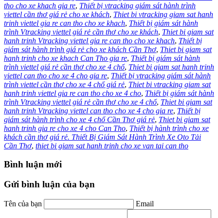
tho cho xe khach gia re
,
Thiết bị vtracking giám sát hành trình
viettel cần thơ giá rẻ cho xe khách
,
Thiet bi vtracking giam sat hanh
trinh viettel gia re can tho cho xe khach
,
Thiết bị giám sát hành
trình Vtracking viettel giá rẻ cần thơ cho xe khách
,
Thiet bi giam sat
hanh trinh Vtracking viettel gia re can tho cho xe khach
,
Thiết bị
giám sát hành trình giá rẻ cho xe khách Cần Thơ
,
Thiet bi giam sat
hanh trinh cho xe khach Can Tho gia re
,
Thiết bị giám sát hành
trình viettel giá rẻ cần thơ cho xe 4 chổ
,
Thiet bi giam sat hanh trinh
viettel can tho cho xe 4 cho gia re
,
Thiết bị vtracking giám sát hành
trình viettel cần thơ cho xe 4 chổ giá rẻ
,
Thiet bi vtracking giam sat
hanh trinh viettel gia re can tho cho xe 4 cho
,
Thiết bị giám sát hành
trình Vtracking viettel giá rẻ cần thơ cho xe 4 chổ
,
Thiet bi giam sat
hanh trinh Vtracking viettel can tho cho xe 4 cho gia re
,
Thiết bị
giám sát hành trình cho xe 4 chổ Cần Thơ giá rẻ
,
Thiet bi giam sat
hanh trinh gia re cho xe 4 cho Can Tho
,
Thiết bị hành trình cho xe
khách cần thơ giá rẻ. Thiết Bị Giám Sát Hành Trình Xe Oto Tải
Cần Thơ
,
thiet bi giam sat hanh trinh cho xe van tai can tho
Bình luận mới
Gửi bình luận của bạn
Tên của bạn
Email