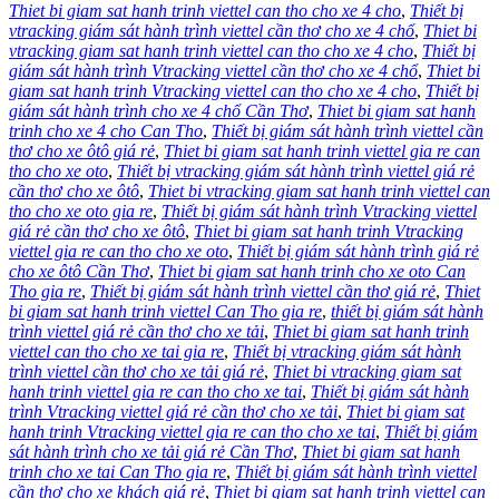
Thiet bi giam sat hanh trinh viettel can tho cho xe 4 cho
,
Thiết bị
vtracking giám sát hành trình viettel cần thơ cho xe 4 chổ
,
Thiet bi
vtracking giam sat hanh trinh viettel can tho cho xe 4 cho
,
Thiết bị
giám sát hành trình Vtracking viettel cần thơ cho xe 4 chổ
,
Thiet bi
giam sat hanh trinh Vtracking viettel can tho cho xe 4 cho
,
Thiết bị
giám sát hành trình cho xe 4 chổ Cần Thơ
,
Thiet bi giam sat hanh
trinh cho xe 4 cho Can Tho
,
Thiết bị giám sát hành trình viettel cần
thơ cho xe ôtô giá rẻ
,
Thiet bi giam sat hanh trinh viettel gia re can
tho cho xe oto
,
Thiết bị vtracking giám sát hành trình viettel giá rẻ
cần thơ cho xe ôtô
,
Thiet bi vtracking giam sat hanh trinh viettel can
tho cho xe oto gia re
,
Thiết bị giám sát hành trình Vtracking viettel
giá rẻ cần thơ cho xe ôtô
,
Thiet bi giam sat hanh trinh Vtracking
viettel gia re can tho cho xe oto
,
Thiết bị giám sát hành trình giá rẻ
cho xe ôtô Cần Thơ
,
Thiet bi giam sat hanh trinh cho xe oto Can
Tho gia re
,
Thiết bị giám sát hành trình viettel cần thơ giá rẻ
,
Thiet
bi giam sat hanh trinh viettel Can Tho gia re
,
thiết bị giám sát hành
trình viettel giá rẻ cần thơ cho xe tải
,
Thiet bi giam sat hanh trinh
viettel can tho cho xe tai gia re
,
Thiết bị vtracking giám sát hành
trình viettel cần thơ cho xe tải giá rẻ
,
Thiet bi vtracking giam sat
hanh trinh viettel gia re can tho cho xe tai
,
Thiết bị giám sát hành
trình Vtracking viettel giá rẻ cần thơ cho xe tải
,
Thiet bi giam sat
hanh trinh Vtracking viettel gia re can tho cho xe tai
,
Thiết bị giám
sát hành trình cho xe tải giá rẻ Cần Thơ
,
Thiet bi giam sat hanh
trinh cho xe tai Can Tho gia re
,
Thiết bị giám sát hành trình viettel
cần thơ cho xe khách giá rẻ
,
Thiet bi giam sat hanh trinh viettel can