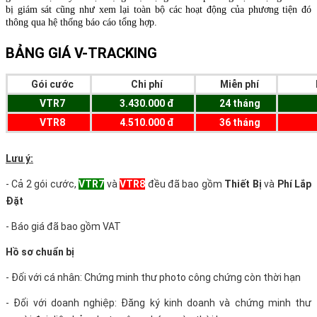
bị giám sát cũng như xem lại toàn bộ các hoạt động của phương tiện đó
thông qua hệ thống báo cáo tổng hợp.
BẢNG GIÁ V-TRACKING
Gói cước
Chi phí
Miễn phí
VTR7
3.430.000 đ
24 tháng
VTR8
4.510.000 đ
36 tháng
Lưu ý:
- Cả 2 gói cước,
VTR7
và
VTR8
đều đã bao gồm
Thiết Bị
và
Phí Lắp
Đặt
- Báo giá đã bao gồm VAT
Hồ sơ chuẩn bị
- Đối với cá nhân: Chứng minh thư photo công chứng còn thời hạn
- Đối với doanh nghiệp: Đăng ký kinh doanh và chứng minh thư