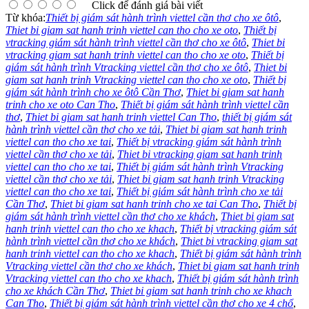
Click để đánh giá bài viết
Từ khóa:
Thiết bị giám sát hành trình viettel cần thơ cho xe ôtô
,
Thiet bi giam sat hanh trinh viettel can tho cho xe oto
,
Thiết bị
vtracking giám sát hành trình viettel cần thơ cho xe ôtô
,
Thiet bi
vtracking giam sat hanh trinh viettel can tho cho xe oto
,
Thiết bị
giám sát hành trình Vtracking viettel cần thơ cho xe ôtô
,
Thiet bi
giam sat hanh trinh Vtracking viettel can tho cho xe oto
,
Thiết bị
giám sát hành trình cho xe ôtô Cần Thơ
,
Thiet bi giam sat hanh
trinh cho xe oto Can Tho
,
Thiết bị giám sát hành trình viettel cần
thơ
,
Thiet bi giam sat hanh trinh viettel Can Tho
,
thiết bị giám sát
hành trình viettel cần thơ cho xe tải
,
Thiet bi giam sat hanh trinh
viettel can tho cho xe tai
,
Thiết bị vtracking giám sát hành trình
viettel cần thơ cho xe tải
,
Thiet bi vtracking giam sat hanh trinh
viettel can tho cho xe tai
,
Thiết bị giám sát hành trình Vtracking
viettel cần thơ cho xe tải
,
Thiet bi giam sat hanh trinh Vtracking
viettel can tho cho xe tai
,
Thiết bị giám sát hành trình cho xe tải
Cần Thơ
,
Thiet bi giam sat hanh trinh cho xe tai Can Tho
,
Thiết bị
giám sát hành trình viettel cần thơ cho xe khách
,
Thiet bi giam sat
hanh trinh viettel can tho cho xe khach
,
Thiết bị vtracking giám sát
hành trình viettel cần thơ cho xe khách
,
Thiet bi vtracking giam sat
hanh trinh viettel can tho cho xe khach
,
Thiết bị giám sát hành trình
Vtracking viettel cần thơ cho xe khách
,
Thiet bi giam sat hanh trinh
Vtracking viettel can tho cho xe khach
,
Thiết bị giám sát hành trình
cho xe khách Cần Thơ
,
Thiet bi giam sat hanh trinh cho xe khach
Can Tho
,
Thiết bị giám sát hành trình viettel cần thơ cho xe 4 chổ
,