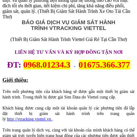
thực và quản lý phương tiện thông qua hệ thống báo cáo với mục
đích tối ưu thời gian, tiết kiệm chi phí, tăng khả năng điều phối,
giám sát, quản lý. (Thiết Bị Giám Sát Hành Trình Xe Oto Tải Cần
Thơ)
BÁO GIÁ DỊCH VỤ GIÁM SÁT HÀNH
TRÌNH
VTRACKING
VIETTEL
(Thiết Bị Giám Sát Hành Trình Viettel Giá Rẻ Tại Cần Thơ)
LIÊN HỆ TƯ VẤN VÀ KÝ HỢP ĐỒNG TẬN NƠI
ĐT:
0968.01234.3
01675.366.377
-
Giới thiệu:
Trên mỗi phương tiện của khách hàng sẽ được gắn một thiết bị giám sát
hành trình. Trong thiết bị được gài Sim Data do Viettel cung cấp.
Khách hàng được cung cấp một tài khoản quản lý các phương tiện đã lắp
đặt thiết bị giám sát hành trình trên trang quản
lý
http://vtracking.viettel.vn
.
Trên trang quản lý dịch vụ, cùng với tài khoản của mình khách hàng có thể
giám sát trực tuyến hiện trạng hoạt động của các phương tiện được gắn thiết