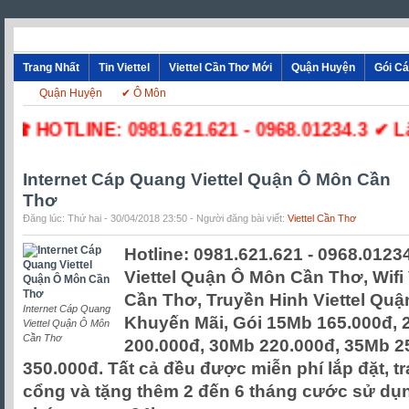
Trang Nhất
Tin Viettel
Viettel Cần Thơ Mới
Quận Huyện
Gói C
Quận Huyện
✔ Ô Môn
 HOTLINE: 0981.621.621 - 0968.01234.3 ✔ Lắp Đ
Internet Cáp Quang Viettel Quận Ô Môn Cần
Thơ
Đăng lúc: Thứ hai - 30/04/2018 23:50 - Người đăng bài viết:
Viettel Cần Thơ
Hotline: 0981.621.621 - 0968.0123
Viettel Quận Ô Môn Cần Thơ, Wifi
Cần Thơ, Truyền Hinh Viettel Qu
Internet Cáp Quang
Khuyến Mãi, Gói 15Mb 165.000đ, 
Viettel Quận Ô Môn
Cần Thơ
200.000đ, 30Mb 220.000đ, 35Mb 2
350.000đ. Tất cả đều được miễn phí lắp đặt, t
cổng và tặng thêm 2 đến 6 tháng cước sử dụ