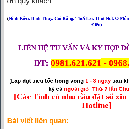
ơn quý khách.
(
Ninh Kiều
,
Bình Thủy
,
Cái Răng
,
Thới Lai
,
Thốt Nốt
,
Ô Môn
Điền
)
LIÊN HỆ TƯ VẤN VÀ KÝ HỢP Đ
ĐT:
0981.621.621
-
0968
(Lắp đặt siêu tốc trong vòng
1 - 3 ngày
sau k
ký cả
ngoài giờ, Thứ 7 lẫn Chủ
[Các Tỉnh có nhu cầu đặt số xin 
Hotline]
Bài viết liên quan: