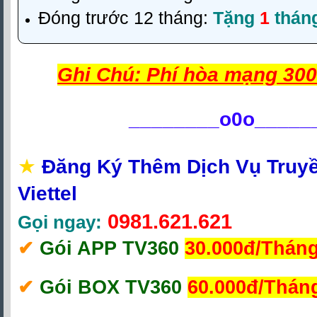
Đóng trước 12 tháng:
Tặng
1
thán
Ghi Chú: Phí hòa mạng 300
________
o0o_____
★
Đăng Ký Thêm Dịch Vụ Truy
Viettel
0981.621.621
Gọi ngay:
✔‎
Gói APP TV360
30.000đ/Thán
✔‎
Gói BOX TV360
60.000đ/Thán