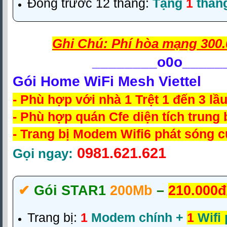
Đóng trước 12 tháng:
Tặng
1
thán
Ghi Chú: Phí hòa mạng 300.
________
o0o_____
Gói Home WiFi Mesh Viettel
- Phù hợp với nhà 1 Trệt 1 đến 3 lầ
- Phù hợp quán Cfe diện tích trung 
- Trang bị Modem Wifi6 phát sóng 
0981.621.621
Gọi ngay:
✔‎
Gói STAR1
200Mb
–
210.000đ
Trang bị:
1
Modem chính +
1
Wifi