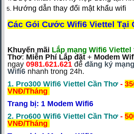
Hướng dẫn thay đổi mật khẩu wifi
Các Gói Cước Wifi6 Viettel Tại
Khuyến mãi
Lắp mạng Wifi6 Viettel
Thơ
:
Miễn Phí Lắp đặt
+
Modem Wif
ngay
0981.621.621
để
đăng ký mạng 
Wifi6
nhanh trong 24h.
1.
Pro300 Wifi6 Viettel Cần Thơ
-
35
VNĐ/Tháng
Trang bị: 1 Modem Wifi6
2.
Pro600 Wifi6 Viettel Cần Thơ
-
50
VNĐ/Tháng