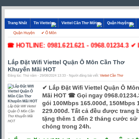
Trang Nhất
Tin Viettel
Viettel Cần Thơ Mới
Quận Huyện
Quận Huyện
✔ Ô Môn
☎ HOTLINE: 0981.621.621 - 0968.01234.3 ✔ Lắp
Lắp Đặt Wifi Viettel Quận Ô Môn Cần Thơ
Khuyến Mãi HOT
Đăng lúc: Thứ năm - 29/08/2024 13:33 - Người đăng bài viết:
Viettel Cần Thơ
✔ Lắp Đặt Wifi Viettel Quận Ô M
Mãi HOT ☎ Gọi ngay 0968.01234.3 
gói 100Mbps 165.000đ, 150Mbps 
Lắp Đặt Wifi Viettel
229.000đ. Tất cả đều được trang 
Quận Ô Môn Cần
Thơ Khuyến Mãi
tặng thêm 1 đến 2 tháng cước sử
HOT
chóng trong 24h.