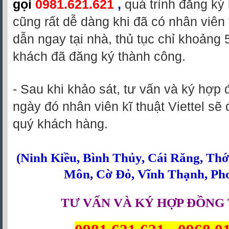
gọi
0981.621.621
,
quá trình đăng ký
cũng rất dễ dàng khi đã có nhân viên
dẫn ngay tại nhà, thủ tục chỉ khoảng 
khách đã đăng ký thành công.
- Sau khi khảo sát, tư vấn và ký hợp 
ngày đó nhân viên kĩ thuật Viettel sẽ 
quý khách hàng.
(
Ninh Kiều
,
Bình Thủy
,
Cái Răng
,
Thớ
Môn
,
Cờ Đỏ
,
Vĩnh Thạnh
,
Ph
TƯ VẤN VÀ KÝ HỢP ĐỒNG 