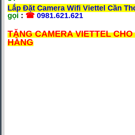
Lắp Đặt Camera Wifi Viettel Cần T
gọi
:
☎
0981.621.621
TẶNG CAMERA VIETTEL CHO
HÀNG