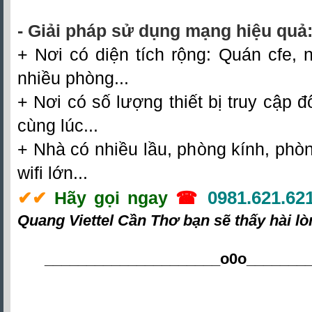
- Giải pháp sử dụng mạng hiệu quả
+ Nơi có diện tích rộng: Quán cfe, n
nhiều phòng...
+ Nơi có số lượng thiết bị truy cập đô
cùng lúc...
+ Nhà có nhiều lầu, phòng kính, phò
wifi lớn...
0981.621.62
✔
✔
Hãy gọi ngay
☎
Quang Viettel Cần Thơ
bạn sẽ thấy hài lò
_____________________o0o
_______