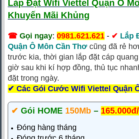
Lắp Đặt Wifi Viettel Quận Ô 
Khuyến Mãi Khủng
☎
Gọi ngay
:
0981.621.621
-
✔
Lắp Đ
Quận Ô Môn Cần Thơ
cũng đã rẻ hơn
trước kia, thời gian lắp đặt cáp quang
giờ sau khi kí hợp đồng, thủ tục nhan
đặt trong ngày.
✔
Các Gói Cước Wifi Viettel Quận
✔‎
Gói HOME
150Mb
–
165.000đ
Đóng hàng tháng
Đóng trước 6 tháng