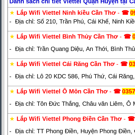
Danh sách chi tiết Viettel Quận Huyện tại 
★
Lắp Wifi Viettel Ninh kiều Cần Thơ
-
☎
0
- Địa chỉ: Số 210, Trần Phú, Cái Khế, Ninh Ki
★
Lắp Wifi Viettel Bình Thủy Cần Thơ
-
☎
- Địa chỉ: Trần Quang Diệu, An Thới, Bình Th
★
Lắp Wifi Viettel Cái Răng Cần Thơ
-
☎
0
- Địa chỉ: Lô 20 KDC 586, Phú Thứ, Cái Răng
★
Lắp Wifi Viettel Ô Môn Cần Thơ
-
☎
0357
- Địa chỉ: Tôn Đức Thắng, Châu văn Liêm, Ô
★
Lắp Wifi Viettel Phong Điền Cần Thơ
-
☎
- Địa chỉ: TT Phong Điền, Huyện Phong Điền,