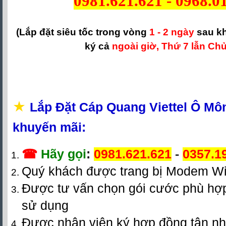
0981.621.621
-
0968.0
(Lắp đặt siêu tốc trong vòng
1 - 2 ngày
sau k
ký cả
ngoài giờ, Thứ 7 lẫn Chủ
★
Lắp Đặt Cáp Quang Viettel Ô Mô
khuyến mãi:
☎
Hãy gọi
:
0981.621.621
-
0357.1
Quý khách được trang bị Modem Wi
Được tư vấn chọn gói cước phù hợp
sử dụng
Được nhân viên ký hợp đồng tận n