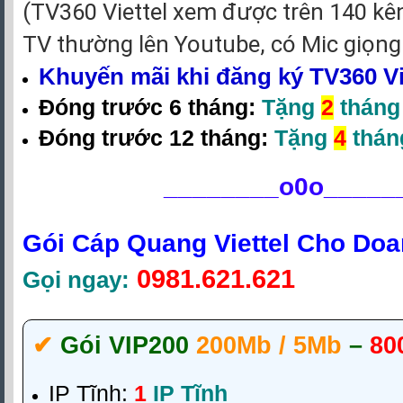
(TV360 Viettel xem được trên 140 kê
TV thường lên Youtube, có Mic giọng
Khuyến mãi khi đăng ký TV360 Vi
Đóng trước 6 tháng:
Tặng
2
tháng
Đóng trước 12 tháng:
Tặng
4
thán
________
o0o_____
Gói Cáp Quang Viettel Cho Do
0981.621.621
Gọi ngay:
✔‎
Gói VIP200
200Mb / 5Mb
–
80
IP Tĩnh:
1
IP Tĩnh