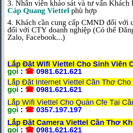
3. Nhân viên khảo sát và tư vấn Khách
Cáp Quang Viettel
phù hợp
4. Khách cần cung cấp CMND đối với
đối với CTY doanh nghiệp (Có thể Đăn
Zalo, Facebook...)
Lắp Đặt Wifi Viettel Cho Sinh Viên
gọi
:
☎
0981.621.621
Lắp Đặt Internet Viettel Cần Thơ Cho
gọi
:
☎
0981.621.621
Lắp Wifi Viettel Cho Quán Cfe Tại C
gọi
:
☎
0357.197.197
Lắp Đặt Camera Viettel Cần Thơ K
gọi
:
☎
0981.621.621