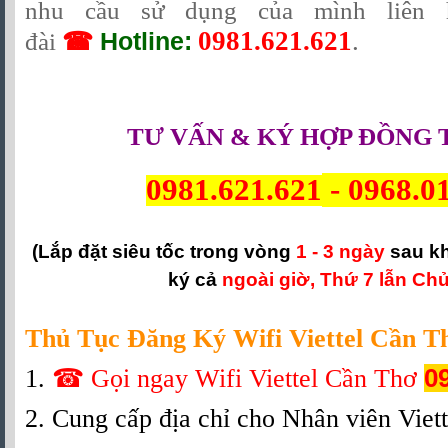
nhu cầu sử dụng của mình liên 
0981.621.621
.
đài
☎
Hotline:
TƯ VẤN & KÝ HỢP ĐỒNG 
0981.621.621
-
0968.0
(Lắp đặt siêu tốc trong vòng
1 - 3 ngày
sau k
ký cả
ngoài giờ, Thứ 7 lẫn Chủ
Thủ Tục Đăng Ký Wifi Viettel Cần T
1.
☎
Gọi ngay Wifi Viettel Cần Thơ
0
2. Cung cấp địa chỉ cho Nhân viên Viett