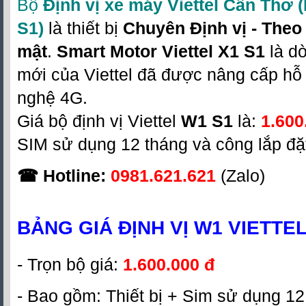
Bộ
Định vị xe máy Viettel Cần Thơ
(
S1)
là thiết bị
Chuyên Định vị - Theo 
mật
.
Smart Motor Viettel X1 S1
là d
mới của Viettel đã được nâng cấp hỗ
nghệ 4G.
Giá bộ định vị Viettel
W1 S1
là:
1.600
SIM sử dụng 12 tháng và công lắp đặ
☎
Hotline:
0981.621.621
(Zalo)
BẢNG GIÁ
ĐỊNH VỊ W1 VIETTE
- Trọn bộ giá:
1.600.000 đ
- Bao gồm: Thiết bị + Sim sử dụng 12