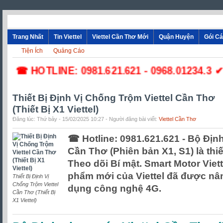
Trang Nhất
Tin Viettel
Viettel Cần Thơ Mới
Quận Huyện
Gói C
Tiện Ích
Quảng Cáo
☎ HOTLINE: 0981.621.621 - 0968.01234.3 ✔ Lắp
Thiết Bị Định Vị Chống Trộm Viettel Cần Thơ
(Thiết Bị X1 Viettel)
Đăng lúc: Thứ bảy - 15/02/2025 10:27 - Người đăng bài viết:
Viettel Cần Thơ
☎ Hotline: 0981.621.621 - Bộ Định
Cần Thơ (Phiên bản X1, S1) là thiế
Theo dõi Bí mật. Smart Motor Viett
phẩm mới của Viettel đã được nâ
Thiết Bị Định Vị
Chống Trộm Viettel
dụng công nghệ 4G.
Cần Thơ (Thiết Bị
X1 Viettel)