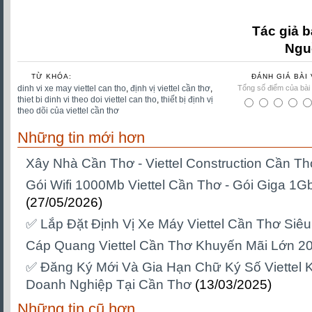
Tác giả b
Ngu
TỪ KHÓA:
ĐÁNH GIÁ BÀI 
dinh vi xe may viettel can tho
,
định vị viettel cần thơ
,
Tổng số điểm của bài v
thiet bi dinh vi theo doi viettel can tho
,
thiết bị định vị
theo dõi của viettel cần thơ
Những tin mới hơn
Xây Nhà Cần Thơ - Viettel Construction Cần Th
Gói Wifi 1000Mb Viettel Cần Thơ - Gói Giga 1G
(27/05/2026)
✅ Lắp Đặt Định Vị Xe Máy Viettel Cần Thơ Siê
Cáp Quang Viettel Cần Thơ Khuyến Mãi Lớn 2
✅‎ Đăng Ký Mới Và Gia Hạn Chữ Ký Số Viettel
Doanh Nghiệp Tại Cần Thơ
(13/03/2025)
Những tin cũ hơn