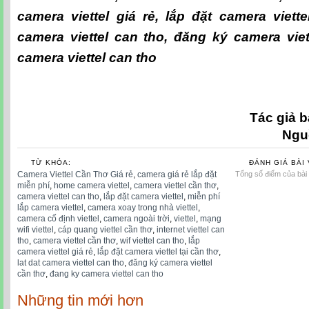
camera viettel giá rẻ
,
lắp đặt camera viette
camera viettel can tho
,
đăng ký camera viet
camera viettel can tho
Tác giả b
Ngu
TỪ KHÓA:
ĐÁNH GIÁ BÀI 
Camera Viettel Cần Thơ Giá rẻ
,
camera giá rẻ lắp đặt
Tổng số điểm của bài v
miễn phí
,
home camera viettel
,
camera viettel cần thơ
,
camera viettel can tho
,
lắp đặt camera viettel
,
miễn phí
lắp camera viettel
,
camera xoay trong nhà viettel
,
camera cố định viettel
,
camera ngoài trời
,
viettel
,
mạng
wifi viettel
,
cáp quang viettel cần thơ
,
internet viettel can
tho
,
camera viettel cần thơ
,
wif viettel can tho
,
lắp
camera viettel giá rẻ
,
lắp đặt camera viettel tại cần thơ
,
lat dat camera viettel can tho
,
đăng ký camera viettel
cần thơ
,
đang ky camera viettel can tho
Những tin mới hơn