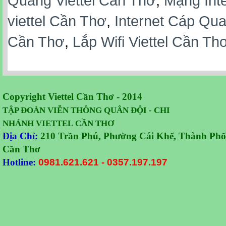
Quang Viettel Cần Thơ
,
Mạng Inte
viettel Cần Thơ
,
Internet Cáp Qua
Cần Thơ
,
Lắp Wifi Viettel Cần Th
Copyright Viettel Cần Thơ - 2014
TẬP ĐOÀN VIỄN THÔNG QUÂN
ĐỘI -
CHI
NHÁNH VIETTEL CẦN THƠ
Địa Chỉ:
210 Trần Phú, Phường Cái Khế, Thành Phố
Cần Thơ
Hotline:
0981.621.621
-
0357.197.197