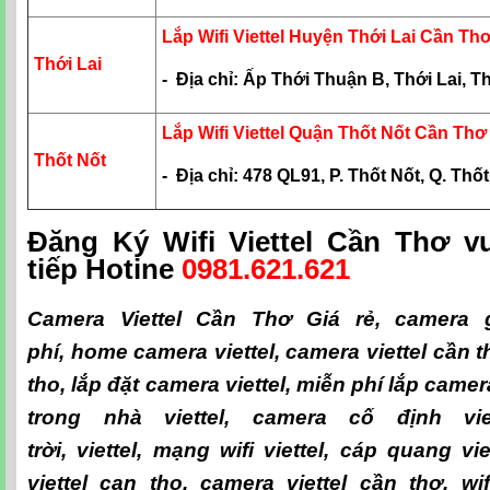
Lắp Wifi Viettel Huyện Thới Lai Cần Th
Thới Lai
- Địa chỉ: Ấp Thới Thuận B, Thới Lai, T
Lắp Wifi Viettel Quận Thốt Nốt Cần Thơ
Thốt Nốt
- Địa chỉ: 478 QL91, P. Thốt Nốt, Q. Th
Đăng Ký Wifi Viettel Cần Thơ vu
tiếp
Hotine
0981.621.621
Camera Viettel Cần Thơ Giá rẻ
,
camera 
phí
,
home camera viettel
,
camera viettel cần t
tho
,
lắp đặt camera viettel
,
miễn phí lắp camera
trong nhà viettel
,
camera cố định viet
trời
,
viettel
,
mạng wifi viettel
,
cáp quang vie
viettel can tho
,
camera viettel cần thơ
,
wi