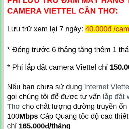
PHÍ LƯU TRỮ ĐÁM MÂY HÀNG
CAMERA VIETTEL CẦN THƠ:
Lưu trữ xem lại 7 ngày:
40.000đ /cam
* Đóng trước 6 tháng tặng thêm 1 th
* Phí lắp đặt camera Viettel chỉ
150.0
Nếu bạn chưa sử dụng
Internet Viet
gọi chúng tôi để được tư vấn
lắp đặt 
Thơ
cho chất lượng đường truyền ổn 
100
Mbps
Cáp Quang tốc độ cao thiết 
chỉ
165.000đ/tháng