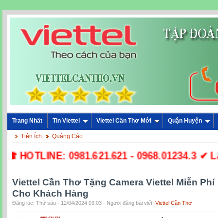
Trang Nhất
Tin Viettel
Viettel Cần Thơ Mới
Quận Huyện
Tiện Ích
Quảng Cáo
☎ HOTLINE: 0981.621.621 - 0968.01234.3 ✔ Lắp 
Viettel Cần Thơ Tặng Camera Viettel Miễn Phí
Cho Khách Hàng
Đăng lúc: Thứ sáu - 12/04/2024 03:03 - Người đăng bài viết:
Viettel Cần Thơ