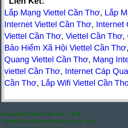
Lien Ket:
Lắp Mạng Viettel Cần Thơ
,
Lắp M
Internet Viettel Cần Thơ
,
Internet
Viettel Cần Thơ
,
Viettel Cần Thơ
,
Bảo Hiểm Xã Hội Viettel Cần Thơ
Quang Viettel Cần Thơ
,
Mạng Inte
viettel Cần Thơ
,
Internet Cáp Qua
Cần Thơ
,
Lắp Wifi Viettel Cần Th
Copyright Viettel Cần Thơ - 2014
TẬP ĐOÀN VIỄN THÔNG QUÂN
ĐỘI -
CHI