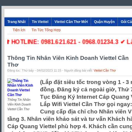
Trang Nhất
Tin Viettel
Viettel Cần Thơ Mới
Quận Huyện
Gói C
Tiện Ích
Tin Tức Tổng Hợp
☎ HOTLINE: 0981.621.621 - 0968.01234.3 ✔ Lắp 
Thông Tin Nhân Viên Kinh Doanh Viettel Cần
Thơ
Đăng lúc: Thứ bảy - 04/02/2023 11:15 - Người đăng bài viết:
Viettel Cần Thơ
(Lắp đặt siêu tốc trong vòng 1 - 3
đồng. Đăng ký cả ngoài giờ, Thứ 
Tục Đăng Ký Internet Cáp Quang V
Thông Tin Nhân
Lắp Wifi Viettel Cần Thơ gọi ngay:
Viên Kinh Doanh
Viettel Cần Thơ
Cung cấp địa chỉ cho Nhân viên Vi
tầng 3. Nhân viên khảo sát và tư vấn Khách 
Cáp Quang Viettel phù hợp 4. Khách cần cun