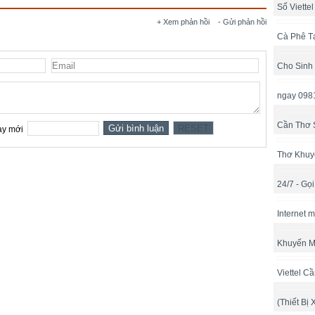
Số Viette
+ Xem phản hồi
- Gửi phản hồi
Cà Phê T
Cho Sinh
ngay 098
Cần Thơ 
Thơ Khuy
24/7 - Gọ
Internet 
Khuyến M
Viettel C
(Thiết Bị 