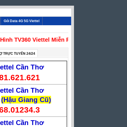
Gói Data 4G 5G Viettel
nh TV360 Viettel Miễn Phí
Ợ TRỰC TUYẾN 24/24
iettel Cần Thơ
81.621.621
iettel Cần Thơ
(Hậu Giang Cũ)
68.01234.3
iettel Cần Thơ