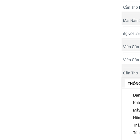
Cần Thơ 
Mãi Năm 
độ với cô
Viên Cần
Viên Cần
Cần Thơ
THỐN
Đan
Khá
Máy
Hôm
Thá
Tổn