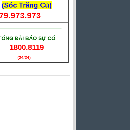
(Sóc Trăng Cũ)
79.973.973
___________________________
TỔNG ĐÀI BÁO SỰ CỐ
1800.8119
(24/24)
(Giờ làm việc)