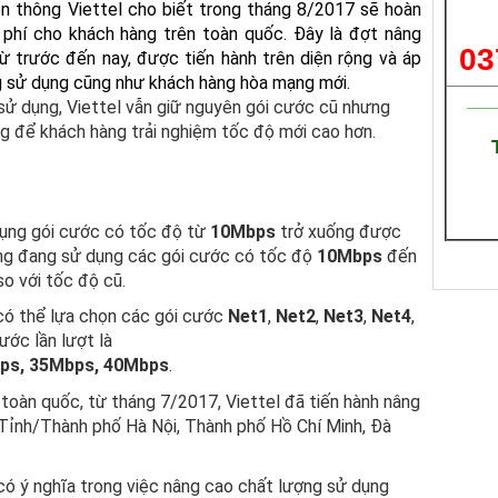
n thông Viettel cho biết trong tháng 8/2017 sẽ hoàn
 phí cho khách hàng trên toàn quốc. Đây là đợt nâng
03
ừ trước đến nay, được tiến hành trên diện rộng và áp
 sử dụng cũng như khách hàng hòa mạng mới.
___
sử dụng, Viettel vẫn giữ nguyên gói cước cũ nhưng
g để khách hàng trải nghiệm tốc độ mới cao hơn.
dụng gói cước có tốc độ từ
10Mbps
trở xuống được
ng đang sử dụng các gói cước có tốc độ
10Mbps
đến
so với tốc độ cũ.
 có thể lựa chọn các gói cước
Net1
,
Net2
,
Net3
,
Net4
,
ước lần lượt là
ps,
35Mbps,
40Mbps
.
n toàn quốc, từ tháng 7/2017, Viettel đã tiến hành nâng
Tỉnh/Thành phố Hà Nội, Thành phố Hồ Chí Minh, Đà
có ý nghĩa trong việc nâng cao chất lượng sử dụng