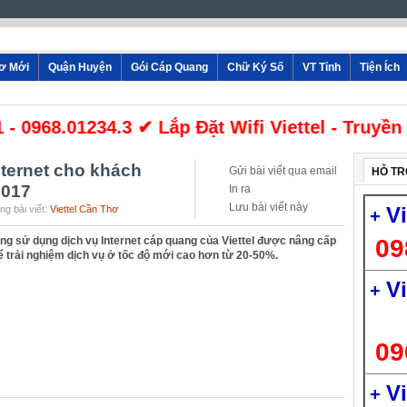
hơ Mới
Quận Huyện
Gói Cáp Quang
Chữ Ký Số
VT Tỉnh
Tiện Ích
968.01234.3 ✔ Lắp Đặt Wifi Viettel - Truyền Hì
nternet cho khách
Gửi bài viết qua email
HỖ TR
2017
In ra
Lưu bài viết này
V
g bài viết:
Viettel Cần Thơ
+
ng sử dụng dịch vụ Internet cáp quang của Viettel được nâng cấp
09
 trải nghiệm dịch vụ ở tốc độ mới cao hơn từ 20-50%.
V
+
09
V
+