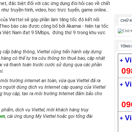
net, đặc biệt đối với các ứng dụng đòi hỏi cao về chất
như truyền hình, video, học trực tuyến, game online…
 của Viettel sẽ góp phần làm tăng tốc độ kết nối
CHỮ K
 Theo báo cáo được công bố bởi Akamai - hiện tại tốc
ủa Việt Nam đạt 9.5Mbps, đứng thứ 9 trong khu vực
TỔNG 
 cấp băng thông, Viettel cũng tiến hành xây dựng
hàng có thể tự tra cứu thông tin thuê bao, cập nhật
Vi
+
i và thanh toán trước cước sử dụng qua các phần
09
í.
môi trường internet an toàn, vừa qua Viettel đã ra
Vi
+
p người dùng dịch vụ Internet cáp quang của Viettel
 truy cập, tạo ra môi trường Internet đảm bảo cho
09
n phẩm, dịch vụ Viettel, mời khách hàng truy
.vn
, cài ứng dụng My Viettel hoặc gọi tổng đài
Vi
+