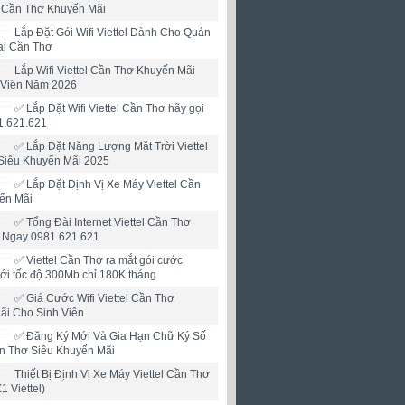
l Cần Thơ Khuyến Mãi
Lắp Đặt Gói Wifi Viettel Dành Cho Quán
ại Cần Thơ
Lắp Wifi Viettel Cần Thơ Khuyến Mãi
 Viên Năm 2026
✅ Lắp Đặt Wifi Viettel Cần Thơ hãy gọi
1.621.621
✅ Lắp Đặt Năng Lượng Mặt Trời Viettel
Siêu Khuyến Mãi 2025
✅ Lắp Đặt Định Vị Xe Máy Viettel Cần
ến Mãi
✅ Tổng Đài Internet Viettel Cần Thơ
i Ngay 0981.621.621
✅ ‎Viettel Cần Thơ ra mắt gói cước
mới tốc độ 300Mb chỉ 180K tháng
✅ ‎Giá Cước Wifi Viettel Cần Thơ
ãi Cho Sinh Viên
✅‎ Đăng Ký Mới Và Gia Hạn Chữ Ký Số
ần Thơ Siêu Khuyến Mãi
Thiết Bị Định Vị Xe Máy Viettel Cần Thơ
X1 Viettel)