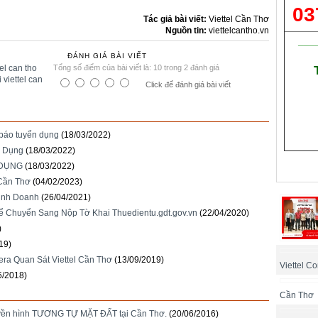
03
Tác giả bài viết:
Viettel Cần Thơ
Nguồn tin:
viettelcantho.vn
___
ĐÁNH GIÁ BÀI VIẾT
tel can tho
Tổng số điểm của bài viết là: 10 trong 2 đánh giá
i viettel can
Click để đánh giá bài viết
 báo tuyển dụng
(18/03/2022)
n Dụng
(18/03/2022)
 DỤNG
(18/03/2022)
 Cần Thơ
(04/02/2023)
Kinh Doanh
(26/04/2021)
ể Chuyển Sang Nộp Tờ Khai Thuedientu.gdt.gov.vn
(22/04/2020)
)
19)
era Quan Sát Viettel Cần Thơ
(13/09/2019)
Viettel Co
5/2018)
Cần Thơ
uyền hình TƯƠNG TỰ MẶT ĐẤT tại Cần Thơ.
(20/06/2016)