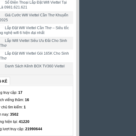
Số Điện Thoại Lắp Đặt Wifi Viettel Tại
Là 0981.621.621
Giá Cước Wifi Viettel Cần Thơ Khuyến
2025
Lắp Đặt Wifi Viettel Cần Thơ – Siêu tốc
ng nghệ wifi 6 hiện đại nhất
Lắp Wifi Viettel Siêu Ưu Đãi Cho Sinh
 Thơ
Lắp Đặt Wifi Viettel Gói 165K Cho Sinh
 Thơ
Danh Sách Kênh BOX TV360 Viettel
G KÊ
g truy cập:
17
ch viếng thăm:
16
 chủ tìm kiếm:
1
 nay:
3502
ng hiện tại:
41220
g lượt truy cập:
21990644