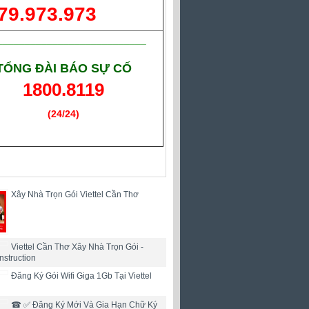
79.973.973
___________________________
TỔNG ĐÀI BÁO SỰ CỐ
1800.8119
(24/24)
(Giờ làm việc)
Xây Nhà Trọn Gói Viettel Cần Thơ
Viettel Cần Thơ Xây Nhà Trọn Gói -
nstruction
Đăng Ký Gói Wifi Giga 1Gb Tại Viettel
☎ ✅‎ Đăng Ký Mới Và Gia Hạn Chữ Ký