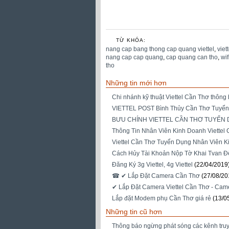
TỪ KHÓA:
nang cap bang thong cap quang viettel
,
viet
nang cap cap quang
,
cap quang can tho
,
wif
tho
Những tin mới hơn
Chi nhánh kỹ thuật Viettel Cần Thơ thông
VIETTEL POST Bình Thủy Cần Thơ Tuyể
BƯU CHÍNH VIETTEL CẦN THƠ TUYỂN
Thông Tin Nhân Viên Kinh Doanh Viettel
Viettel Cần Thơ Tuyển Dụng Nhân Viên 
Cách Hủy Tài Khoản Nộp Tờ Khai Tvan Đ
Đăng Ký 3g Viettel, 4g Viettel
(22/04/2019
☎ ✔‎ Lắp Đặt Camera Cần Thơ
(27/08/20
✔‎ Lắp Đặt Camera Viettel Cần Thơ - Cam
Lắp đặt Modem phụ Cần Thơ giá rẻ
(13/0
Những tin cũ hơn
Thông báo ngừng phát sóng các kênh tr