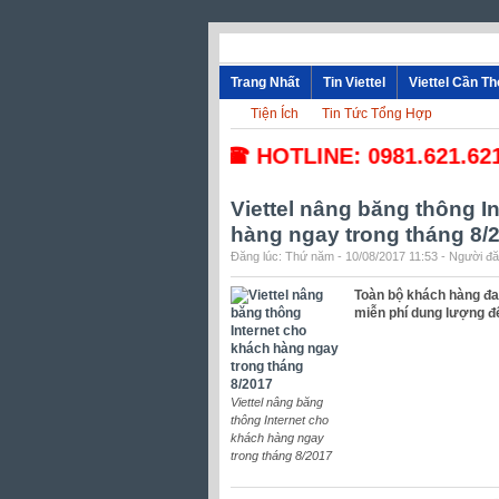
Trang Nhất
Tin Viettel
Viettel Cần T
Tiện Ích
Tin Tức Tổng Hợp
☎ HOTLINE: 0981.621.621 - 0
Viettel nâng băng thông I
hàng ngay trong tháng 8/
Đăng lúc: Thứ năm - 10/08/2017 11:53 - Người đăn
Toàn bộ khách hàng đa
miễn phí dung lượng để
Viettel nâng băng
thông Internet cho
khách hàng ngay
trong tháng 8/2017