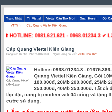
Trang Nhất
Tin Viettel
Viettel Cần Thơ Mới
Quận Huyện
Gói C
VT Tỉnh
Cáp Quang Viettel Kiên Giang
☎ HOTLINE: 0981.621.621 - 0968.01234.3 ✔ Lắ
Cáp Quang Viettel Kiên Giang
Đăng lúc: Thứ tư - 21/12/2016 08:39 - Người đăng bài viết:
Viettel Cần Thơ
Hotline: 0968.01234.3 - 01675.366
Quang Viettel Kiên Giang, Gói 10
Cáp Quang Viettel
180.000đ, 20Mb 200.000đ, 25Mb 2
Kiên Giang
250.000đ, 40Mb 350.000đ. Tất cả 
lắp đặt, trang bị modem wifi 04 cổng và tặng 
cước sử dụng.