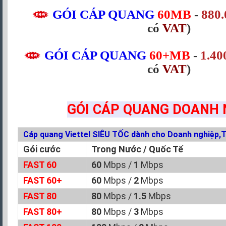
GÓI CÁP QUANG
60MB
-
880.
có
VAT
)
GÓI CÁP QUANG
60+MB
-
1.40
có
VAT
)
GÓI CÁP QUANG DOANH 
Cáp quang Viettel SIÊU TỐC dành cho Doanh nghiệp,T
Gói cước
Trong Nước / Quốc Tế
FAST 60
60
Mbps /
1
Mbps
FAST 60+
60
Mbps /
2
Mbps
FAST 80
80
Mbps /
1.5
Mbps
FAST 80+
80
Mbps /
3
Mbps