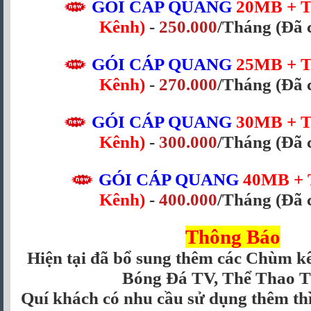
GÓI CÁP QUANG
20MB
+ 
Kênh)
-
250.000
/Tháng
(Đã 
GÓI CÁP QUANG
25MB
+ 
Kênh)
-
270.000
/Tháng
(Đã 
GÓI CÁP QUANG
30MB
+ 
Kênh)
-
300.000
/Tháng
(Đã 
GÓI CÁP QUANG
40MB + 
Kênh)
-
400.000
/Tháng
(Đã 
Thông Báo
Hiện tại đã bổ sung thêm các Chùm 
Bóng Đá TV, Thể Thao TV
Quí khách có nhu cầu sử dụng thêm th