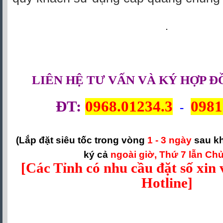
LIÊN HỆ TƯ VẤN VÀ KÝ HỢP Đ
ĐT:
0968.01234.3
0981
-
(Lắp đặt siêu tốc trong vòng
1 - 3 ngày
sau k
ký cả
ngoài giờ, Thứ 7 lẫn Chủ
[Các Tỉnh có nhu cầu đặt số xin v
Hotline]
viettel kien giang, cap quang viettel kien giang, wifi viettel kien giang, lap dat ca
viettel kien giang, cap quang viettel, lap dat truyen hinh viettel kien giang, interne
viettel kien giang