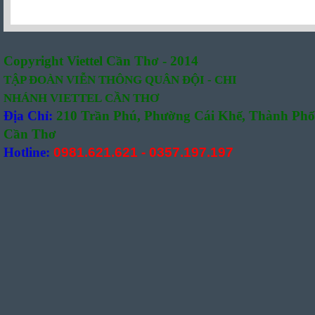
Copyright Viettel Cần Thơ - 2014
TẬP ĐOÀN VIỄN THÔNG QUÂN
ĐỘI -
CHI
NHÁNH VIETTEL CẦN THƠ
Địa Chỉ:
210 Trần Phú, Phường Cái Khế, Thành Phố
Cần Thơ
Hotline:
0981.621.621
-
0357.197.197