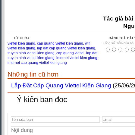
Tác giả bài 
Ngu
TỪ KHÓA:
ĐÁNH GIÁ BÀI 
viettel kien giang
,
cap quang viettel kien giang
,
wifi
Tổng số điểm của bài v
viettel kien giang
,
lap dat cap quang viettel kien giang
,
truyen hinh viettel kien giang
,
cap quang viettel
,
lap dat
truyen hinh viettel kien giang
,
internet viettel kien giang
,
internet cap quang viettel kien giang
Những tin cũ hơn
Lắp Đặt Cáp Quang Viettel Kiên Giang
(25/06/2
Ý kiến bạn đọc