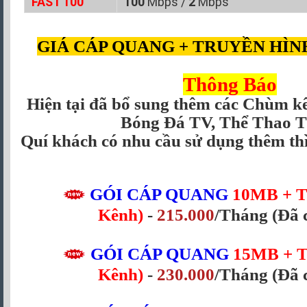
FAST 100
100
Mbps /
2
Mbps
GIÁ CÁP QUANG + TRUYỀN HÌN
Thông Báo
Hiện tại đã bổ sung thêm các Chùm 
Bóng Đá TV, Thể Thao TV
Quí khách có nhu cầu sử dụng thêm th
GÓI CÁP QUANG
10MB + T
Kênh)
-
215.000
/Tháng (Đã 
GÓI CÁP QUANG
15MB
+ 
Kênh)
-
230.000
/Tháng
(Đã 