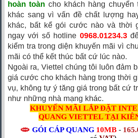
hoàn toàn
cho khách hàng chuyển 
khác sang vì vấn đề chất lượng hay
khác, bất kể gói cước nào và thời 
ngay với số hotline
0968.01234.3
để
kiểm tra trong diện khuyến mãi vì ch
mãi có thể kết thúc bất cứ lúc nào.
Ngoài ra, Viettel chúng tôi luôn đảm
giá cước cho khách hàng trong thời g
vụ, không tự ý tăng giá trong bất cứ
như những nhà mạng khác.
KHUYẾN MÃI LẮP ĐẶT INT
QUANG
VIETTEL TẠI KIÊ
GÓI CÁP QUANG
10MB
-
165.
có
VAT
)