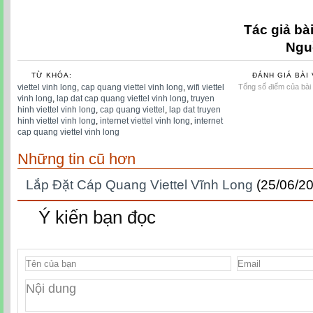
Tác giả bài
Ngu
TỪ KHÓA:
ĐÁNH GIÁ BÀI 
viettel vinh long
,
cap quang viettel vinh long
,
wifi viettel
Tổng số điểm của bài v
vinh long
,
lap dat cap quang viettel vinh long
,
truyen
hinh viettel vinh long
,
cap quang viettel
,
lap dat truyen
hinh viettel vinh long
,
internet viettel vinh long
,
internet
cap quang viettel vinh long
Những tin cũ hơn
Lắp Đặt Cáp Quang Viettel Vĩnh Long
(25/06/2
Ý kiến bạn đọc