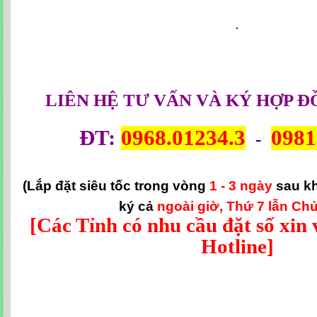
LIÊN HỆ TƯ VẤN VÀ KÝ HỢP Đ
ĐT:
0968.01234.3
0981
-
(Lắp đặt siêu tốc trong vòng
1 - 3 ngày
sau k
ký cả
ngoài giờ, Thứ 7 lẫn Chủ
[Các Tỉnh có nhu cầu đặt số xin v
Hotline]
viettel vinh long, cap quang viettel vinh long, wifi viettel vinh long, lap dat cap qua
vinh long, cap quang viettel, lap dat truyen hinh viettel vinh long, internet viette
vinh long