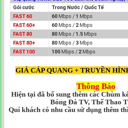
Gói cước
Trong Nước / Quốc Tế
FAST 60
60
Mbps /
1
Mbps
FAST 60+
60
Mbps /
2
Mbps
FAST 80
80
Mbps /
1.5
Mbps
FAST 80+
80
Mbps /
3
Mbps
FAST 100
100
Mbps /
2
Mbps
GIÁ CÁP QUANG + TRUYỀN HÌN
Thông Báo
Hiện tại đã bổ sung thêm các Chùm 
Bóng Đá TV, Thể Thao TV
Quí khách có nhu cầu sử dụng thêm th