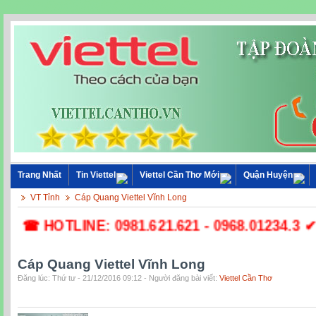
Trang Nhất
Tin Viettel
Viettel Cần Thơ Mới
Quận Huyện
VT Tỉnh
Cáp Quang Viettel Vĩnh Long
☎ HOTLINE: 0981.621.621 - 0968.01234.3 ✔ Lắ
Cáp Quang Viettel Vĩnh Long
Đăng lúc: Thứ tư - 21/12/2016 09:12 - Người đăng bài viết:
Viettel Cần Thơ