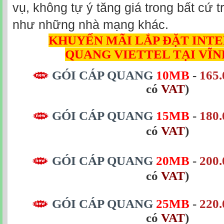
vụ, không tự ý tăng giá trong bất cứ
như những nhà mạng khác.
KHUYẾN MÃI LẮP ĐẶT INT
QUANG
VIETTEL TẠI VĨ
GÓI CÁP QUANG
10MB
-
165.
có
VAT
)
GÓI CÁP QUANG
15MB
-
180.
có
VAT
)
GÓI CÁP QUANG
20MB
-
200.
có
VAT
)
GÓI CÁP QUANG
25MB
-
220.
có
VAT
)