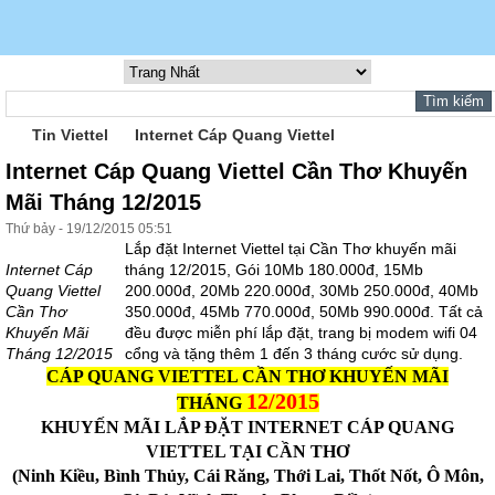
Tin Viettel
Internet Cáp Quang Viettel
Internet Cáp Quang Viettel Cần Thơ Khuyến
Mãi Tháng 12/2015
Thứ bảy - 19/12/2015 05:51
Lắp đặt Internet Viettel tại Cần Thơ khuyến mãi
Internet Cáp
tháng 12/2015, Gói 10Mb 180.000đ, 15Mb
Quang Viettel
200.000đ, 20Mb 220.000đ, 30Mb 250.000đ, 40Mb
Cần Thơ
350.000đ, 45Mb 770.000đ, 50Mb 990.000đ. Tất cả
Khuyến Mãi
đều được miễn phí lắp đặt, trang bị modem wifi 04
Tháng 12/2015
cổng và tặng thêm 1 đến 3 tháng cước sử dụng.
CÁP QUANG VIETTEL CẦN THƠ KHUYẾN MÃI
12/2015
THÁNG
KHUYẾN MÃI LẮP ĐẶT INTERNET CÁP QUANG
VIETTEL TẠI CẦN THƠ
(Ninh Kiều, Bình Thủy, Cái Răng, Thới Lai, Thốt Nốt, Ô Môn,