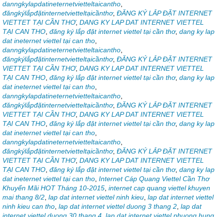
danngkylapdatineternetvietteltaicantho
,
đăngkýlắpđặtinternetvietteltạicầnthơ
,
ĐĂNG KÝ LẮP ĐẶT INTERNET
VIETTET TẠI CẦN THƠ
,
DANG KY LAP DAT INTERNET VIETTEL
TẠI CAN THO
,
đăng ký lắp đặt internet viettel tại cần thơ
,
dang ky lap
dat ineternet viettel tại can tho
,
danngkylapdatineternetvietteltaicantho
,
đăngkýlắpđặtinternetvietteltạicầnthơ
,
ĐĂNG KÝ LẮP ĐẶT INTERNET
VIETTET TẠI CẦN THƠ
,
DANG KY LAP DAT INTERNET VIETTEL
TẠI CAN THO
,
đăng ký lắp đặt internet viettel tại cần thơ
,
dang ky lap
dat ineternet viettel tại can tho
,
danngkylapdatineternetvietteltaicantho
,
đăngkýlắpđặtinternetvietteltạicầnthơ
,
ĐĂNG KÝ LẮP ĐẶT INTERNET
VIETTET TẠI CẦN THƠ
,
DANG KY LAP DAT INTERNET VIETTEL
TẠI CAN THO
,
đăng ký lắp đặt internet viettel tại cần thơ
,
dang ky lap
dat ineternet viettel tại can tho
,
danngkylapdatineternetvietteltaicantho
,
đăngkýlắpđặtinternetvietteltạicầnthơ
,
ĐĂNG KÝ LẮP ĐẶT INTERNET
VIETTET TẠI CẦN THƠ
,
DANG KY LAP DAT INTERNET VIETTEL
TẠI CAN THO
,
đăng ký lắp đặt internet viettel tại cần thơ
,
dang ky lap
dat ineternet viettel tại can tho
,
Internet Cáp Quang Viettel Cần Thơ
Khuyến Mãi HOT Tháng 10-2015
,
internet cap quang viettel khuyen
mai thang 8/2
,
lap dat internet viettel ninh kieu
,
lap dat internet viettel
ninh kieu can tho
,
lap dat internet viettel duong 3 thang 2
,
lap dat
internet viettel duong 30 thang 4
,
lap dat internet viettel phuong hung