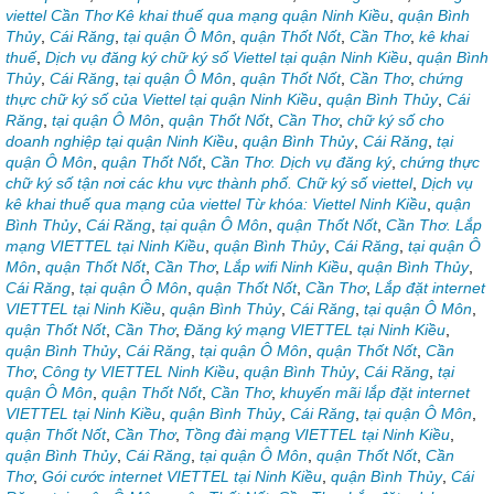
viettel Cần Thơ Kê khai thuế qua mạng quận Ninh Kiều
,
quận Bình
Thủy
,
Cái Răng
,
tại quận Ô Môn
,
quận Thốt Nốt
,
Cần Thơ
,
kê khai
thuế
,
Dịch vụ đăng ký chữ ký số Viettel tại quận Ninh Kiều
,
quận Bình
Thủy
,
Cái Răng
,
tại quận Ô Môn
,
quận Thốt Nốt
,
Cần Thơ
,
chứng
thực chữ ký số của Viettel tại quận Ninh Kiều
,
quận Bình Thủy
,
Cái
Răng
,
tại quận Ô Môn
,
quận Thốt Nốt
,
Cần Thơ
,
chữ ký số cho
doanh nghiệp tại quận Ninh Kiều
,
quận Bình Thủy
,
Cái Răng
,
tại
quận Ô Môn
,
quận Thốt Nốt
,
Cần Thơ. Dịch vụ đăng ký
,
chứng thực
chữ ký số tận nơi các khu vực thành phố. Chữ ký số viettel
,
Dịch vụ
kê khai thuế qua mạng của viettel Từ khóa: Viettel Ninh Kiều
,
quận
Bình Thủy
,
Cái Răng
,
tại quận Ô Môn
,
quận Thốt Nốt
,
Cần Thơ. Lắp
mạng VIETTEL tại Ninh Kiều
,
quận Bình Thủy
,
Cái Răng
,
tại quận Ô
Môn
,
quận Thốt Nốt
,
Cần Thơ
,
Lắp wifi Ninh Kiều
,
quận Bình Thủy
,
Cái Răng
,
tại quận Ô Môn
,
quận Thốt Nốt
,
Cần Thơ
,
Lắp đặt internet
VIETTEL tại Ninh Kiều
,
quận Bình Thủy
,
Cái Răng
,
tại quận Ô Môn
,
quận Thốt Nốt
,
Cần Thơ
,
Đăng ký mạng VIETTEL tại Ninh Kiều
,
quận Bình Thủy
,
Cái Răng
,
tại quận Ô Môn
,
quận Thốt Nốt
,
Cần
Thơ
,
Công ty VIETTEL Ninh Kiều
,
quận Bình Thủy
,
Cái Răng
,
tại
quận Ô Môn
,
quận Thốt Nốt
,
Cần Thơ
,
khuyến mãi lắp đặt internet
VIETTEL tại Ninh Kiều
,
quận Bình Thủy
,
Cái Răng
,
tại quận Ô Môn
,
quận Thốt Nốt
,
Cần Thơ
,
Tồng đài mạng VIETTEL tại Ninh Kiều
,
quận Bình Thủy
,
Cái Răng
,
tại quận Ô Môn
,
quận Thốt Nốt
,
Cần
Thơ
,
Gói cước internet VIETTEL tại Ninh Kiều
,
quận Bình Thủy
,
Cái