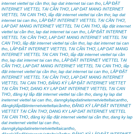
internet viettel tại cần thơ
,
lap dat internet tai can tho
,
LẮP ĐẶT
INTERNET VIETTEL TẠI CẦN THƠ
,
LAP DAT MANG INTERNET
VIETTEL TAI CAN THO
,
lắp đặt internet viettel tại cần thơ
,
lap dat
internet tai can tho
,
LẮP ĐẶT INTERNET VIETTEL TẠI CẦN THƠ
,
LAP DAT MANG INTERNET VIETTEL TAI CAN THO
,
lắp đặt internet
viettel tại cần thơ
,
lap dat internet tai can tho
,
LẮP ĐẶT INTERNET
VIETTEL TẠI CẦN THƠ
,
LAP DAT MANG INTERNET VIETTEL TAI
CAN THO
,
lắp đặt internet viettel tại cần thơ
,
lap dat internet tai can
tho
,
LẮP ĐẶT INTERNET VIETTEL TẠI CẦN THƠ
,
LAP DAT MANG
INTERNET VIETTEL TAI CAN THO
,
lắp đặt internet viettel tại cần
thơ
,
lap dat internet tai can tho
,
LẮP ĐẶT INTERNET VIETTEL TẠI
CẦN THƠ
,
LAP DAT MANG INTERNET VIETTEL TAI CAN THO
,
lắp
đặt internet viettel tại cần thơ
,
lap dat internet tai can tho
,
LẮP ĐẶT
INTERNET VIETTEL TẠI CẦN THƠ
,
LAP DAT MANG INTERNET
VIETTEL TAI CAN THO
,
ĐĂNG KÝ LẮP ĐẶT INTERNET VIETTET
TẠI CẦN THƠ
,
DANG KY LAP DAT INTERNET VIETTEL TẠI CAN
THO
,
đăng ký lắp đặt internet viettel tại cần thơ
,
dang ky lap dat
ineternet viettel tại can tho
,
danngkylapdatineternetvietteltaicantho
,
đăngkýlắpđặtinternetvietteltạicầnthơ
,
ĐĂNG KÝ LẮP ĐẶT INTERNET
VIETTET TẠI CẦN THƠ
,
DANG KY LAP DAT INTERNET VIETTEL
TẠI CAN THO
,
đăng ký lắp đặt internet viettel tại cần thơ
,
dang ky lap
dat ineternet viettel tại can tho
,
danngkylapdatineternetvietteltaicantho
,