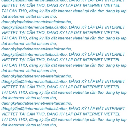
đăngkýlắpđặtinternetvietteltạicầnthơ
,
ĐĂNG KÝ LẮP ĐẶT INTERNET
VIETTET TẠI CẦN THƠ
,
DANG KY LAP DAT INTERNET VIETTEL
TẠI CAN THO
,
đăng ký lắp đặt internet viettel tại cần thơ
,
dang ky lap
dat ineternet viettel tại can tho
,
danngkylapdatineternetvietteltaicantho
,
đăngkýlắpđặtinternetvietteltạicầnthơ
,
ĐĂNG KÝ LẮP ĐẶT INTERNET
VIETTET TẠI CẦN THƠ
,
DANG KY LAP DAT INTERNET VIETTEL
TẠI CAN THO
,
đăng ký lắp đặt internet viettel tại cần thơ
,
dang ky lap
dat ineternet viettel tại can tho
,
danngkylapdatineternetvietteltaicantho
,
đăngkýlắpđặtinternetvietteltạicầnthơ
,
ĐĂNG KÝ LẮP ĐẶT INTERNET
VIETTET TẠI CẦN THƠ
,
DANG KY LAP DAT INTERNET VIETTEL
TẠI CAN THO
,
đăng ký lắp đặt internet viettel tại cần thơ
,
dang ky lap
dat ineternet viettel tại can tho
,
danngkylapdatineternetvietteltaicantho
,
đăngkýlắpđặtinternetvietteltạicầnthơ
,
ĐĂNG KÝ LẮP ĐẶT INTERNET
VIETTET TẠI CẦN THƠ
,
DANG KY LAP DAT INTERNET VIETTEL
TẠI CAN THO
,
đăng ký lắp đặt internet viettel tại cần thơ
,
dang ky lap
dat ineternet viettel tại can tho
,
danngkylapdatineternetvietteltaicantho
,
đăngkýlắpđặtinternetvietteltạicầnthơ
,
ĐĂNG KÝ LẮP ĐẶT INTERNET
VIETTET TẠI CẦN THƠ
,
DANG KY LAP DAT INTERNET VIETTEL
TẠI CAN THO
,
đăng ký lắp đặt internet viettel tại cần thơ
,
dang ky lap
dat ineternet viettel tại can tho
,