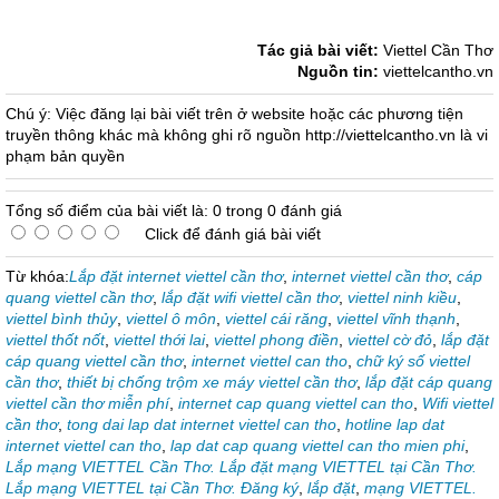
cap quang viettel khuyen mai thang 10/2015
Tác giả bài viết:
Viettel Cần Thơ
Nguồn tin:
viettelcantho.vn
Chú ý: Việc đăng lại bài viết trên ở website hoặc các phương tiện
truyền thông khác mà không ghi rõ nguồn http://viettelcantho.vn là vi
phạm bản quyền
Tổng số điểm của bài viết là: 0 trong 0 đánh giá
Click để đánh giá bài viết
Từ khóa:
Lắp đặt internet viettel cần thơ
,
internet viettel cần thơ
,
cáp
quang viettel cần thơ
,
lắp đặt wifi viettel cần thơ
,
viettel ninh kiều
,
viettel bình thủy
,
viettel ô môn
,
viettel cái răng
,
viettel vĩnh thạnh
,
viettel thốt nốt
,
viettel thới lai
,
viettel phong điền
,
viettel cờ đỏ
,
lắp đặt
cáp quang viettel cần thơ
,
internet viettel can tho
,
chữ ký số viettel
cần thơ
,
thiết bị chống trộm xe máy viettel cần thơ
,
lắp đặt cáp quang
viettel cần thơ miễn phí
,
internet cap quang viettel can tho
,
Wifi viettel
cần thơ
,
tong dai lap dat internet viettel can tho
,
hotline lap dat
internet viettel can tho
,
lap dat cap quang viettel can tho mien phi
,
Lắp mạng VIETTEL Cần Thơ. Lắp đặt mạng VIETTEL tại Cần Thơ.
Lắp mạng VIETTEL tại Cần Thơ. Đăng ký
,
lắp đặt
,
mạng VIETTEL.