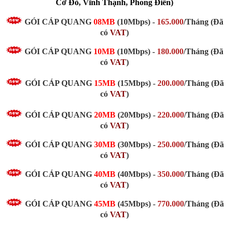
Cờ Đỏ, Vĩnh Thạnh, Phong Điền)
GÓI CÁP QUANG
08MB
(10Mbps) -
165.000
/Tháng (Đã
có
VAT
)
GÓI CÁP QUANG
10MB
(10Mbps) -
180.000
/Tháng (Đã
có
VAT
)
GÓI CÁP QUANG
15MB
(15Mbps)
-
200.000
/Tháng
(Đã
có
VAT
)
GÓI CÁP QUANG
20MB
(20Mbps)
-
220.000
/Tháng
(Đã
có
VAT
)
GÓI CÁP QUANG
30MB
(30Mbps)
-
250.000
/Tháng
(Đã
có
VAT
)
GÓI CÁP QUANG
40MB
(40Mbps)
-
350.000
/Tháng
(Đã
có
VAT
)
GÓI CÁP QUANG
45MB
(45Mbps)
-
770.000
/Tháng
(Đã
có
VAT
)