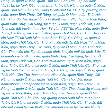
Răng
,
tại quận Ô Môn
,
quận Thốt Nốt
,
Cần Thơ
,
Lắp đặt adsl
VIETTEL tại Ninh Kiều
,
quận Bình Thủy
,
Cái Răng
,
tại quận Ô Môn
,
quận Thốt Nốt
,
Cần Thơ
,
Đăng ký internet VIETTEL tại phường Ninh
Kiều
,
quận Bình Thủy
,
Cái Răng
,
tại quận Ô Môn
,
quận Thốt Nốt
,
Cần Thơ
,
Số điện thoại hỗ trợ kỹ thuật mạng VIETTEL tại Ninh Kiều
,
quận Bình Thủy
,
Cái Răng
,
tại quận Ô Môn
,
quận Thốt Nốt
,
Cần
Thơ. Lắp đặt truyền hình Next TV của VIETTEL Ninh Kiều
,
quận Bình
Thủy
,
Cái Răng
,
tại quận Ô Môn
,
quận Thốt Nốt
,
Cần Thơ
,
Đăng ký
lắp Next TV tại Ninh Kiều
,
quận Bình Thủy
,
Cái Răng
,
tại quận Ô
Môn
,
quận Thốt Nốt
,
Cần Thơ
,
Khuyến mãi lắp đặt Next TV tại Ninh
Kiều
,
quận Bình Thủy
,
Cái Răng
,
tại quận Ô Môn
,
quận Thốt Nốt
,
Cần Thơ miễn phí
,
lắp đặt nhanh nhất
,
khuyến mãi lớn nhất. Lắp đặt
homephone tại Ninh Kiều
,
quận Bình Thủy
,
Cái Răng
,
tại quận Ô
Môn
,
quận Thốt Nốt
,
Cần Thơ
,
mua dcom 3g tại Ninh Kiều
,
quận
Bình Thủy
,
Cái Răng
,
tại quận Ô Môn
,
quận Thốt Nốt
,
Cần Thơ
,
usb
3g tại Ninh Kiều
,
quận Bình Thủy
,
Cái Răng
,
tại quận Ô Môn
,
quận
Thốt Nốt
,
Cần Thơ
,
homephone Ninh Kiều
,
quận Bình Thủy
,
Cái
Răng
,
tại quận Ô Môn
,
quận Thốt Nốt
,
Cần Thơ
,
điện thoại
homephone
,
homephone viettel Ninh Kiều
,
quận Bình Thủy
,
Cái
Răng
,
tại quận Ô Môn
,
quận Thốt Nốt
,
Cần Thơ
,
dcom 3g viettel
,
usb
3g viettel Ninh Kiều
,
quận Bình Thủy
,
Cái Răng
,
tại quận Ô Môn
,
quận Thốt Nốt
,
Cần Thơ
,
cáp quang viettel Ninh Kiều
,
quận Bình
Thủy
,
Cái Răng
,
tại quận Ô Môn
,
quận Thốt Nốt
,
Cần Thơ lắp đặt
internet viettel tại cần thơlắp đặt internet viettel tại cần thơ lắp đặt