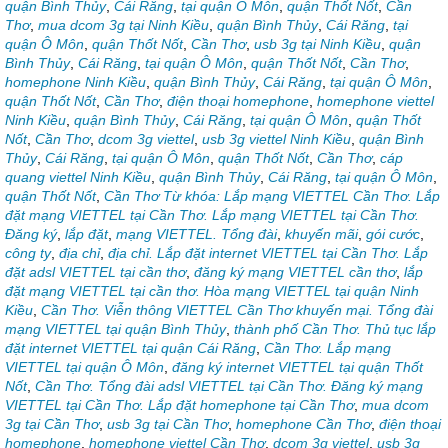
quận Bình Thủy
,
Cái Răng
,
tại quận Ô Môn
,
quận Thốt Nốt
,
Cần
Thơ
,
mua dcom 3g tại Ninh Kiều
,
quận Bình Thủy
,
Cái Răng
,
tại
quận Ô Môn
,
quận Thốt Nốt
,
Cần Thơ
,
usb 3g tại Ninh Kiều
,
quận
Bình Thủy
,
Cái Răng
,
tại quận Ô Môn
,
quận Thốt Nốt
,
Cần Thơ
,
homephone Ninh Kiều
,
quận Bình Thủy
,
Cái Răng
,
tại quận Ô Môn
,
quận Thốt Nốt
,
Cần Thơ
,
điện thoại homephone
,
homephone viettel
Ninh Kiều
,
quận Bình Thủy
,
Cái Răng
,
tại quận Ô Môn
,
quận Thốt
Nốt
,
Cần Thơ
,
dcom 3g viettel
,
usb 3g viettel Ninh Kiều
,
quận Bình
Thủy
,
Cái Răng
,
tại quận Ô Môn
,
quận Thốt Nốt
,
Cần Thơ
,
cáp
quang viettel Ninh Kiều
,
quận Bình Thủy
,
Cái Răng
,
tại quận Ô Môn
,
quận Thốt Nốt
,
Cần Thơ Từ khóa: Lắp mạng VIETTEL Cần Thơ. Lắp
đặt mạng VIETTEL tại Cần Thơ. Lắp mạng VIETTEL tại Cần Thơ.
Đăng ký
,
lắp đặt
,
mạng VIETTEL. Tổng đài
,
khuyến mãi
,
gói cước
,
công ty
,
địa chỉ
,
địa chỉ. Lắp đặt internet VIETTEL tại Cần Thơ. Lắp
đặt adsl VIETTEL tại cần thơ
,
đăng ký mạng VIETTEL cần thơ
,
lắp
đặt mạng VIETTEL tại cần thơ. Hòa mạng VIETTEL tại quận Ninh
Kiều
,
Cần Thơ. Viễn thông VIETTEL Cần Thơ khuyến mại. Tổng đài
mạng VIETTEL tại quận Bình Thủy
,
thành phố Cần Thơ. Thủ tục lắp
đặt internet VIETTEL tại quận Cái Răng
,
Cần Thơ. Lắp mạng
VIETTEL tại quận Ô Môn
,
đăng ký internet VIETTEL tại quận Thốt
Nốt
,
Cần Thơ. Tổng đài adsl VIETTEL tại Cần Thơ. Đăng ký mạng
VIETTEL tại Cần Thơ. Lắp đặt homephone tại Cần Thơ
,
mua dcom
3g tại Cần Thơ
,
usb 3g tại Cần Thơ
,
homephone Cần Thơ
,
điện thoại
homephone
,
homephone viettel Cần Thơ
,
dcom 3g viettel
,
usb 3g