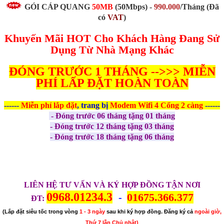
GÓI CÁP QUANG
50MB
(50Mbps)
-
990.000
/Tháng
(Đã
có
VAT
)
Khuyến Mãi HOT Cho Khách Hàng Đang Sử
Dụng Từ Nhà Mạng Khác
ĐÓNG TRƯỚC 1 THÁNG -->>> MIỄN
PHÍ LẤP ĐẶT HOÀN TOÀN
------
Miễn phí
lắp đặt
, trang bị
Modem Wifi 4 Cổng 2 càng
------
- Đóng trước 06 tháng tặng 01 tháng
- Đóng trước 12 tháng tặng 03 tháng
- Đóng trước 18 tháng tặng 06 tháng
LIÊN HỆ TƯ VẤN VÀ KÝ HỢP ĐỒNG TẬN NƠI
0968.01234.3
01675.366.377
-
ĐT:
(Lắp đặt siêu tốc trong vòng
1 - 3 ngày
sau khi ký hợp đồng. Đăng ký cả
ngoài giờ,
Thứ 7 lẫn Chủ nhật)