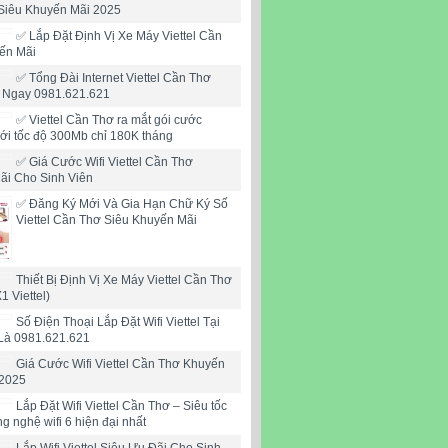
Siêu Khuyến Mãi 2025
✅ Lắp Đặt Định Vị Xe Máy Viettel Cần
ến Mãi
✅ Tổng Đài Internet Viettel Cần Thơ
i Ngay 0981.621.621
✅ ‎Viettel Cần Thơ ra mắt gói cước
mới tốc độ 300Mb chỉ 180K tháng
✅ ‎Giá Cước Wifi Viettel Cần Thơ
ãi Cho Sinh Viên
✅‎ Đăng Ký Mới Và Gia Hạn Chữ Ký Số
Viettel Cần Thơ Siêu Khuyến Mãi
Thiết Bị Định Vị Xe Máy Viettel Cần Thơ
X1 Viettel)
Số Điện Thoại Lắp Đặt Wifi Viettel Tại
Là 0981.621.621
Giá Cước Wifi Viettel Cần Thơ Khuyến
2025
Lắp Đặt Wifi Viettel Cần Thơ – Siêu tốc
ng nghệ wifi 6 hiện đại nhất
Lắp Wifi Viettel Siêu Ưu Đãi Cho Sinh