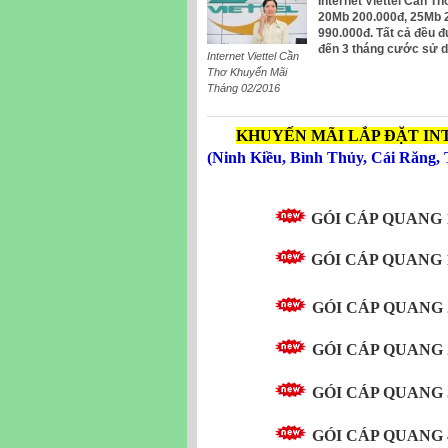
Internet Viettel Cần 
20Mb 200.000đ, 25Mb 
990.000đ. Tất cả đều đ
đến 3 tháng cước sử d
Internet Viettel Cần
Thơ Khuyến Mãi
Tháng 02/2016
KHUYẾN MÃI LẮP ĐẶT IN
(Ninh Kiều, Bình Thủy, Cái Răng,
GÓI CÁP QUANG
GÓI CÁP QUANG
GÓI CÁP QUANG
GÓI CÁP QUANG
GÓI CÁP QUANG
GÓI CÁP QUANG