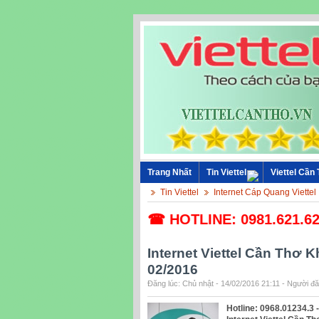
Trang Nhất
Tin Viettel
Viettel Cần
Tin Viettel
Internet Cáp Quang Viettel
☎ HOTLINE: 0981.621.621 - 
Internet Viettel Cần Thơ 
02/2016
Đăng lúc: Chủ nhật - 14/02/2016 21:11 - Người đă
Hotline: 0968.01234.3 -