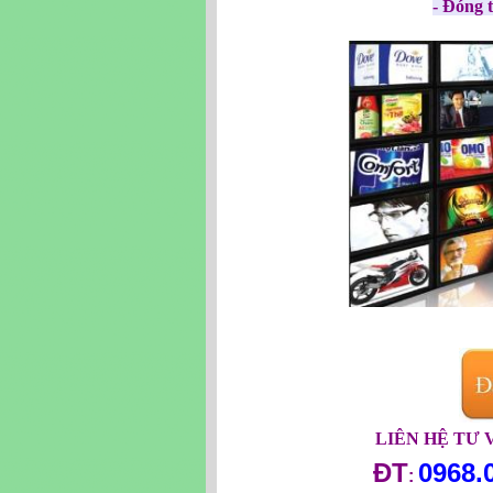
- Đóng 
LIÊN HỆ TƯ 
ĐT
0968.
: