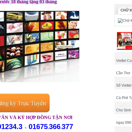
trước 18 tháng tặng 03 tháng
CHỮ K
Viettel Co
Cần Thơ
Số Viette
Cà Phê T
Cho Sinh
VẤN VÀ KÝ HỢP ĐỒNG TẬN NƠI
ngay 098
01234.3
01675
366
377
-
.
.