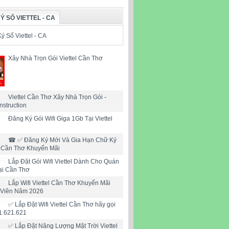
Ý SỐ VIETTEL - CA
Xây Nhà Trọn Gói Viettel Cần Thơ
Viettel Cần Thơ Xây Nhà Trọn Gói -
nstruction
Đăng Ký Gói Wifi Giga 1Gb Tại Viettel
☎ ✅‎ Đăng Ký Mới Và Gia Hạn Chữ Ký
l Cần Thơ Khuyến Mãi
Lắp Đặt Gói Wifi Viettel Dành Cho Quán
ại Cần Thơ
Lắp Wifi Viettel Cần Thơ Khuyến Mãi
 Viên Năm 2026
✅ Lắp Đặt Wifi Viettel Cần Thơ hãy gọi
1.621.621
✅ Lắp Đặt Năng Lượng Mặt Trời Viettel