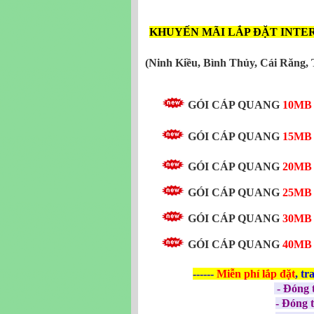
KHUYẾN MÃI LẮP ĐẶT INTE
(Ninh Kiều, Bình Thủy, Cái Răng,
GÓI CÁP QUANG
10MB 
GÓI CÁP QUANG
15M
GÓI CÁP QUANG
20M
GÓI CÁP QUANG
25M
GÓI CÁP QUANG
30M
GÓI CÁP QUANG
40MB 
------
Miễn phí
lắp đặt
, tr
- Đóng 
- Đóng 