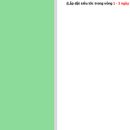
(Lắp đặt siêu tốc trong vòng
1 - 3 ngày
VIETTEL tại quận Ô Môn, đăng ký internet 
Cần Thơ. Đăng ký mạng VIETTEL tại Cần Th
3g tại Cần Thơ, homephone Cần Thơ, điện t
3g viettel Cần Thơ
Kê khai thuế qua mạng quận Ninh Kiều, quận
khai thuế, Dịch vụ đăng ký chữ ký số Viette
Thốt Nốt, Cần Thơ, chứng thực chữ ký số của
Môn, quận Thốt Nốt, Cần Thơ, chữ ký số cho
quận Ô Môn, quận Thốt Nốt, Cần Thơ. Dịch v
ký số viettel,Dịch vụ kê khai thuế qua mạng c
Từ khóa: Viettel Ninh Kiều, quận Bình Thủy
VIETTEL tại Ninh Kiều, quận Bình Thủy, Cái 
quận Bình Thủy, Cái Răng, tại quận Ô Môn, 
Bình Thủy, Cái Răng, tại quận Ô Môn, quận
Thủy, Cái Răng, tại quận Ô Môn, quận Thốt 
tại quận Ô Môn, quận Thốt Nốt, Cần Thơ, khu
Răng, tại quận Ô Môn, quận Thốt Nốt, Cần 
tại quận Ô Môn, quận Thốt Nốt, Cần Thơ, Gói
quận Ô Môn, quận Thốt Nốt, Cần Thơ, Lắp đặ
Môn, quận Thốt Nốt, Cần Thơ, Đăng ký inter
quận Ô Môn, quận Thốt Nốt, Cần Thơ, Số điệ
Cái Răng, tại quận Ô Môn, quận Thốt Nốt, C
Bình Thủy, Cái Răng, tại quận Ô Môn, quận 
Thủy, Cái Răng, tại quận Ô Môn, quận Thốt 
Thủy, Cái Răng, tại quận Ô Môn, quận Thốt 
đặt homephone tại Ninh Kiều, quận Bình Th