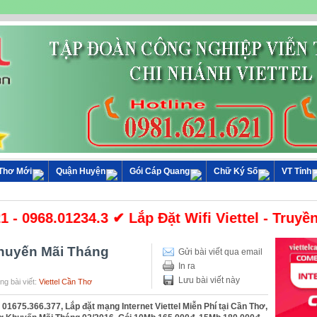
 Thơ Mới
Quận Huyện
Gói Cáp Quang
Chữ Ký Số
VT Tỉnh
0968.01234.3 ✔ Lắp Đặt Wifi Viettel - Truyền 
Khuyến Mãi Tháng
Gửi bài viết qua email
In ra
Lưu bài viết này
ng bài viết:
Viettel Cần Thơ
 01675.366.377, Lắp đặt mạng Internet Viettel Miễn Phí tại Cần Thơ,