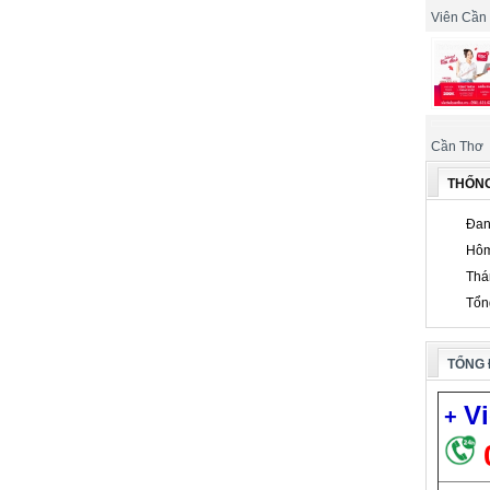
i quận Ô Môn, quận Thốt Nốt, Cần Thơ, usb 3g tại Ninh Kiều, quận
Viên Cần
 Thốt Nốt, Cần Thơ, homephone Ninh Kiều, quận Bình Thủy, Cái Răng,
ện thoại homephone, homephone viettel Ninh Kiều, quận Bình Thủy,
n Thơ, dcom 3g viettel, usb 3g viettel Ninh Kiều, quận Bình Thủy, Cái
hơ, cáp quang viettel Ninh Kiều, quận Bình Thủy, Cái Răng, tại quận
ặt mạng VIETTEL tại Cần Thơ. Lắp mạng VIETTEL tại Cần Thơ.
yến mãi, gói cước, công ty, địa chỉ, địa chỉ. Lắp đặt internet
 tại cần thơ, đăng ký mạng VIETTEL cần thơ, lắp đặt mạng VIETTEL
Cần Thơ
nh Kiều, Cần Thơ. Viễn thông VIETTEL Cần Thơ khuyến mại. Tổng đài
 Cần Thơ. Thủ tục lắp đặt internet VIETTEL tại quận Cái Răng, Cần
THỐN
 ký internet VIETTEL tại quận Thốt Nốt, Cần Thơ. Tổng đài adsl
L tại Cần Thơ. Lắp đặt homephone tại Cần Thơ, mua dcom 3g tại
Đan
ần Thơ, điện thoại homephone, homephone viettel Cần Thơ, dcom
Hôm
 Bình Thủy, Cái Răng, tại quận Ô Môn, quận Thốt Nốt, Cần Thơ, kê
Thá
l tại quận Ninh Kiều, quận Bình Thủy, Cái Răng, tại quận Ô Môn, quận
 Viettel tại quận Ninh Kiều, quận Bình Thủy, Cái Răng, tại quận Ô
Tổn
 doanh nghiệp tại quận Ninh Kiều, quận Bình Thủy, Cái Răng, tại
ụ đăng ký, chứng thực chữ ký số tận nơi các khu vực thành phố. Chữ
ủa viettel
TỔNG 
, Cái Răng, tại quận Ô Môn, quận Thốt Nốt, Cần Thơ. Lắp mạng
Răng, tại quận Ô Môn, quận Thốt Nốt, Cần Thơ, Lắp wifi Ninh Kiều,
quận Thốt Nốt, Cần Thơ, Lắp đặt internet VIETTEL tại Ninh Kiều, quận
Vi
+
 Thốt Nốt, Cần Thơ, Đăng ký mạng VIETTEL tại Ninh Kiều, quận Bình
Nốt, Cần Thơ, Công ty VIETTEL Ninh Kiều, quận Bình Thủy, Cái Răng,
yến mãi lắp đặt internet VIETTEL tại Ninh Kiều, quận Bình Thủy, Cái
Thơ, Tồng đài mạng VIETTEL tại Ninh Kiều, quận Bình Thủy, Cái Răng,