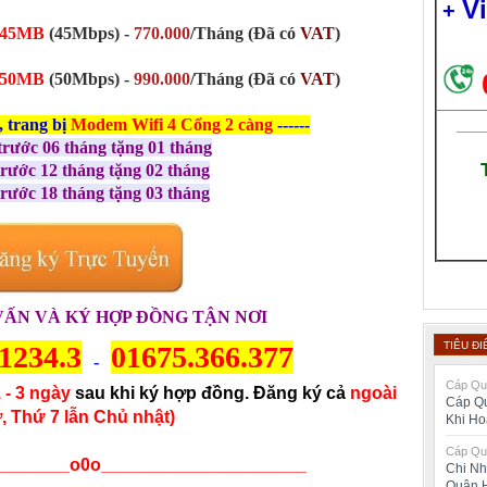
V
+
45MB
(45Mbps) -
770.000
/Tháng
(Đã có
VAT
)
50MB
(50Mbps) -
990.000
/Tháng (Đã có
VAT
)
, trang bị
Modem Wifi 4 Cổng 2 càng
------
___
trước 06 tháng tặng 01 tháng
trước 12 tháng tặng 02 tháng
trước 18 tháng tặng 03 tháng
VẤN VÀ KÝ HỢP ĐỒNG TẬN NƠI
TIÊU ĐI
1234.3
01675.366.377
-
Cáp Qua
 - 3 ngày
sau khi ký hợp đồng. Đăng ký cả
ngoài
Cáp Qu
, Thứ 7 lẫn Chủ nhật)
Khi H
Cáp Qua
________o0o_____________________
Chi Nh
Quận 