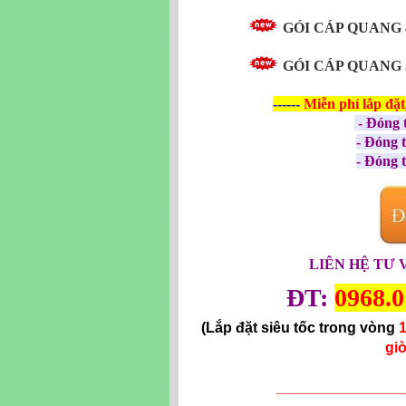
GÓI CÁP QUANG
GÓI CÁP QUANG
------
Miễn phí
lắp đặt
- Đóng 
- Đóng 
- Đóng 
LIÊN HỆ TƯ 
ĐT:
0968.0
(Lắp đặt siêu tốc trong vòng
1
giờ
_______________