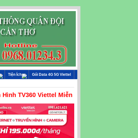
Tiện Ích
Gói Data 4G 5G Viettel
Hình TV360 Viettel Miễn Phí