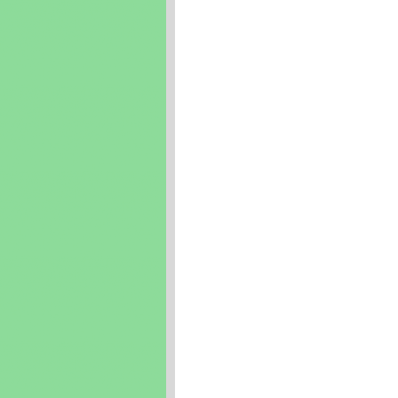
tại Ninh Kiều, quận Bình Thủy, Cái Răng, tạ
Bình Thủy, Cái Răng, tại quận Ô Môn, quận
tại quận Ô Môn, quận Thốt Nốt, Cần Thơ, đi
Cái Răng, tại quận Ô Môn, quận Thốt Nốt, Cầ
Răng, tại quận Ô Môn, quận Thốt Nốt, Cần T
Ô Môn, quận Thốt Nốt, Cần Thơ
Từ khóa: Lắp mạng VIETTEL Cần Thơ. Lắp đ
Đăng ký, lắp đặt, mạng VIETTEL. Tổng đài, khu
VIETTEL tại Cần Thơ. Lắp đặt adsl VIETTEL
tại cần thơ. Hòa mạng VIETTEL tại quận Ni
mạng VIETTEL tại quận Bình Thủy, thành phố
Thơ. Lắp mạng VIETTEL tại quận Ô Môn, đăng
VIETTEL tại Cần Thơ. Đăng ký mạng VIETTE
Cần Thơ, usb 3g tại Cần Thơ, homephone C
3g viettel, usb 3g viettel Cần Thơ
Kê khai thuế qua mạng quận Ninh Kiều, quận
khai thuế, Dịch vụ đăng ký chữ ký số Viette
Thốt Nốt, Cần Thơ, chứng thực chữ ký số của
Môn, quận Thốt Nốt, Cần Thơ, chữ ký số cho
quận Ô Môn, quận Thốt Nốt, Cần Thơ. Dịch v
ký số viettel,Dịch vụ kê khai thuế qua mạng c
Từ khóa: Viettel Ninh Kiều, quận Bình Thủy
VIETTEL tại Ninh Kiều, quận Bình Thủy, Cái 
quận Bình Thủy, Cái Răng, tại quận Ô Môn, 
Bình Thủy, Cái Răng, tại quận Ô Môn, quận
Thủy, Cái Răng, tại quận Ô Môn, quận Thốt 
tại quận Ô Môn, quận Thốt Nốt, Cần Thơ, khu
Răng, tại quận Ô Môn, quận Thốt Nốt, Cần 