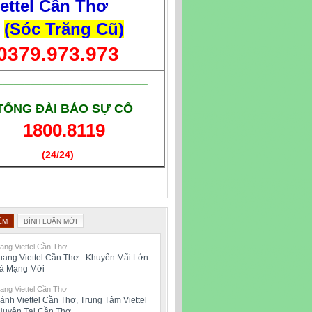
iettel Cần Thơ
(Sóc Trăng Cũ)
0379.973.973
___________________________
TỔNG ĐÀI BÁO SỰ CỐ
1800.8119
(24/24)
(Giờ làm việc)
ỂM
BÌNH LUẬN MỚI
ng Viettel Cần Thơ
ang Viettel Cần Thơ - Khuyến Mãi Lớn
oà Mạng Mới
ng Viettel Cần Thơ
ánh Viettel Cần Thơ, Trung Tâm Viettel
Huyện Tại Cần Thơ