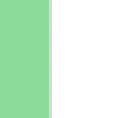
tại quận Ô Môn, quận Thốt Nốt, Cần Thơ, Gói
quận Ô Môn, quận Thốt Nốt, Cần Thơ, Lắp đặ
Môn, quận Thốt Nốt, Cần Thơ, Đăng ký inter
quận Ô Môn, quận Thốt Nốt, Cần Thơ, Số điệ
Cái Răng, tại quận Ô Môn, quận Thốt Nốt, C
Bình Thủy, Cái Răng, tại quận Ô Môn, quận 
Thủy, Cái Răng, tại quận Ô Môn, quận Thốt 
Thủy, Cái Răng, tại quận Ô Môn, quận Thốt 
đặt homephone tại Ninh Kiều, quận Bình Th
tại Ninh Kiều, quận Bình Thủy, Cái Răng, tạ
Bình Thủy, Cái Răng, tại quận Ô Môn, quận
tại quận Ô Môn, quận Thốt Nốt, Cần Thơ, đi
Cái Răng, tại quận Ô Môn, quận Thốt Nốt, Cầ
Răng, tại quận Ô Môn, quận Thốt Nốt, Cần T
Ô Môn, quận Thốt Nốt, Cần Thơ
lắp đặt internet viettel tại cần thơlắp đặt inter
lắp đặt internet viettel tại cần thơ, lap d
DAT MANG INTERNET VIETTEL TAI CAN THO, lắp 
ĐẶT INTERNET VIETTEL TẠI CẦN THƠ, LAP 
viettel tại cần thơ, lap dat internet tai
INTERNET VIETTEL TAI CAN THO, lắp đặt intern
INTERNET VIETTEL TẠI CẦN THƠ, LAP DAT M
cần thơ, lap dat internet tai can tho, 
VIETTEL TAI CAN THO, lắp đặt internet viette
VIETTEL TẠI CẦN THƠ, LAP DAT MANG IN
VIETTET TẠI CẦN THƠ, DANG KY LAP DAT INT
cần thơ, dang ky lap dat ineternet viettel tại
đăngkýlắpđặtinternetvietteltạicầnthơ, 