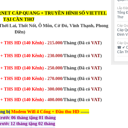
Lắp Đặt
Tổng Đ
RNET CÁP QUANG + TRUYỀN HÌNH SỐ VIETTEL
Thơ
TẠI CẦN THƠ
 Thới Lai, Thốt Nốt, Ô Môn, Cờ Đỏ, Vĩnh Thạnh, Phong
Cáp Qua
Cáp Qu
Điền)
Đình V
+ THS HD (140 Kênh)
-
215.000
/Tháng (Đã có
VAT
)
Cáp Qua
☎ ✔‎ C
Cần T
B
+ THS HD (140 Kênh)
-
230.000
/Tháng
(Đã có
VAT
)
B
+ THS HD (140 Kênh)
-
250.000
/Tháng
(Đã có
VAT
)
B
+ THS HD (140 Kênh)
-
270.000
/Tháng
(Đã có
VAT
)
B
+ THS HD (140 Kênh)
-
300.000
/Tháng
(Đã có
VAT
)
+ THS HD (140 Kênh)
-
400.000
/Tháng
(Đã có
VAT
)
ang bị
Modem Wifi 4 Cổng + Đầu thu HD
------
trước 06 tháng tặng 01 tháng
trước 12 tháng tặng 02 tháng