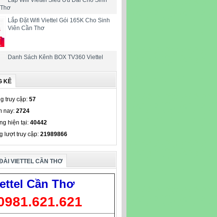
 Thơ
Lắp Đặt Wifi Viettel Gói 165K Cho Sinh
Viên Cần Thơ
Danh Sách Kênh BOX TV360 Viettel
G KÊ
g truy cập:
57
 nay:
2724
ng hiện tại:
40442
g lượt truy cập:
21989866
ĐÀI VIETTEL CẦN THƠ
ettel Cần Thơ
0981.621.621