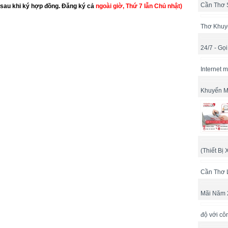
Cần Thơ 
sau khi ký hợp đồng. Đăng ký cả
ngoài giờ, Thứ 7 lẫn Chủ nhật)
VIETTEL tại quận Thốt Nốt, Cần Thơ. Tổng đài Cáp Quang VIETTEL tại
ơ. Lắp đặt homephone tại Cần Thơ, mua dcom 3g tại Cần Thơ, usb
Thơ Khuy
hoại homephone, homephone viettel Cần Thơ, dcom 3g viettel, usb
24/7 - Gọ
 Bình Thủy, Cái Răng, tại quận Ô Môn, quận Thốt Nốt, Cần Thơ, kê
l tại quận Ninh Kiều, quận Bình Thủy, Cái Răng, tại quận Ô Môn, quận
 Viettel tại quận Ninh Kiều, quận Bình Thủy, Cái Răng, tại quận Ô
Internet 
 doanh nghiệp tại quận Ninh Kiều, quận Bình Thủy, Cái Răng, tại
ụ đăng ký, chứng thực chữ ký số tận nơi các khu vực thành phố. Chữ
Khuyến M
ủa viettel
, Cái Răng, tại quận Ô Môn, quận Thốt Nốt, Cần Thơ. Lắp mạng
Răng, tại quận Ô Môn, quận Thốt Nốt, Cần Thơ, Lắp wifi Ninh Kiều,
quận Thốt Nốt, Cần Thơ, Lắp đặt internet VIETTEL tại Ninh Kiều, quận
 Thốt Nốt, Cần Thơ, Đăng ký mạng VIETTEL tại Ninh Kiều, quận Bình
Nốt, Cần Thơ, Công ty VIETTEL Ninh Kiều, quận Bình Thủy, Cái Răng,
yến mãi lắp đặt internet VIETTEL tại Ninh Kiều, quận Bình Thủy, Cái
Thơ, Tồng đài mạng VIETTEL tại Ninh Kiều, quận Bình Thủy, Cái Răng,
(Thiết Bị 
 cước internet VIETTEL tại Ninh Kiều, quận Bình Thủy, Cái Răng, tại
t adsl VIETTEL tại Ninh Kiều, quận Bình Thủy, Cái Răng, tại quận Ô
Cần Thơ 
net VIETTEL tại phường Ninh Kiều, quận Bình Thủy, Cái Răng, tại
n thoại hỗ trợ kỹ thuật mạng VIETTEL tại Ninh Kiều, quận Bình Thủy,
ần Thơ. Lắp đặt truyền hình Next TV của VIETTEL Ninh Kiều, quận
Mãi Năm 
Thốt Nốt, Cần Thơ, Đăng ký lắp Next TV tại Ninh Kiều, quận Bình
Nốt, Cần Thơ, Khuyến mãi lắp đặt Next TV tại Ninh Kiều, quận Bình
Nốt, Cần Thơ miễn phí, lắp đặt nhanh nhất, khuyến mãi lớn nhất. Lắp
độ với cô
ủy, Cái Răng, tại quận Ô Môn, quận Thốt Nốt, Cần Thơ, mua dcom 3g