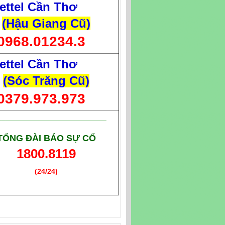
ettel Cần Thơ
(Hậu Giang Cũ)
0968.01234.3
ettel Cần Thơ
(Sóc Trăng Cũ)
0379.973.973
___________________________
TỔNG ĐÀI BÁO SỰ CỐ
1800.8119
(24/24)
(Giờ làm việc)