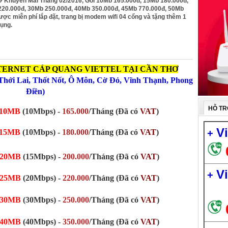
Thơ Khuyến Mãi Tháng 02/2016, Gói 10Mb 165.000đ, 15Mb 180.000đ,
220.000đ, 30Mb 250.000đ, 40Mb 350.000đ, 45Mb 770.000đ, 50Mb
ược miễn phí lắp đặt, trang bị modem wifi 04 cổng và tặng thêm 1
ụng.
TERNET CÁP QUANG VIETTEL TẠI CẦN THƠ
 Thới Lai, Thốt Nốt, Ô Môn, Cờ Đỏ, Vĩnh Thạnh, Phong
Điền)
HỖ TR
10MB
(10Mbps) -
165.000
/Tháng (Đã có
VAT
)
V
15MB
(10Mbps) -
180.000
/Tháng (Đã có
VAT
)
+
20MB
(15Mbps)
-
200.000
/Tháng
(Đã có
VAT
)
V
+
25MB
(20Mbps)
-
220.000
/Tháng
(Đã có
VAT
)
30MB
(30Mbps)
-
250.000
/Tháng
(Đã có
VAT
)
40MB
(40Mbps)
-
350.000
/Tháng
(Đã có
VAT
)