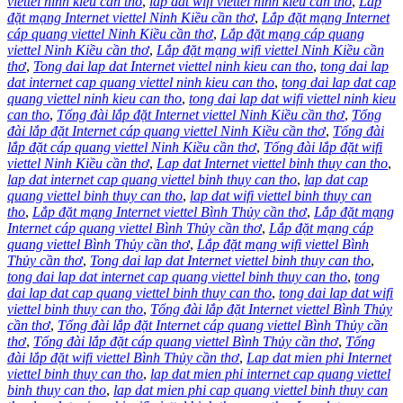
viettel ninh kieu can tho
,
lap dat wifi viettel ninh kieu can tho
,
Lắp
đặt mạng Internet viettel Ninh Kiều cần thơ
,
Lắp đặt mạng Internet
cáp quang viettel Ninh Kiều cần thơ
,
Lắp đặt mạng cáp quang
viettel Ninh Kiều cần thơ
,
Lắp đặt mạng wifi viettel Ninh Kiều cần
thơ
,
Tong dai lap dat Internet viettel ninh kieu can tho
,
tong dai lap
dat internet cap quang viettel ninh kieu can tho
,
tong dai lap dat cap
quang viettel ninh kieu can tho
,
tong dai lap dat wifi viettel ninh kieu
can tho
,
Tổng đài lắp đặt Internet viettel Ninh Kiều cần thơ
,
Tổng
đài lắp đặt Internet cáp quang viettel Ninh Kiều cần thơ
,
Tổng đài
lắp đặt cáp quang viettel Ninh Kiều cần thơ
,
Tổng đài lắp đặt wifi
viettel Ninh Kiều cần thơ
,
Lap dat Internet viettel binh thuy can tho
,
lap dat internet cap quang viettel binh thuy can tho
,
lap dat cap
quang viettel binh thuy can tho
,
lap dat wifi viettel binh thuy can
tho
,
Lắp đặt mạng Internet viettel Bình Thủy cần thơ
,
Lắp đặt mạng
Internet cáp quang viettel Bình Thủy cần thơ
,
Lắp đặt mạng cáp
quang viettel Bình Thủy cần thơ
,
Lắp đặt mạng wifi viettel Bình
Thủy cần thơ
,
Tong dai lap dat Internet viettel binh thuy can tho
,
tong dai lap dat internet cap quang viettel binh thuy can tho
,
tong
dai lap dat cap quang viettel binh thuy can tho
,
tong dai lap dat wifi
viettel binh thuy can tho
,
Tổng đài lắp đặt Internet viettel Bình Thủy
cần thơ
,
Tổng đài lắp đặt Internet cáp quang viettel Bình Thủy cần
thơ
,
Tổng đài lắp đặt cáp quang viettel Bình Thủy cần thơ
,
Tổng
đài lắp đặt wifi viettel Bình Thủy cần thơ
,
Lap dat mien phi Internet
viettel binh thuy can tho
,
lap dat mien phi internet cap quang viettel
binh thuy can tho
,
lap dat mien phi cap quang viettel binh thuy can