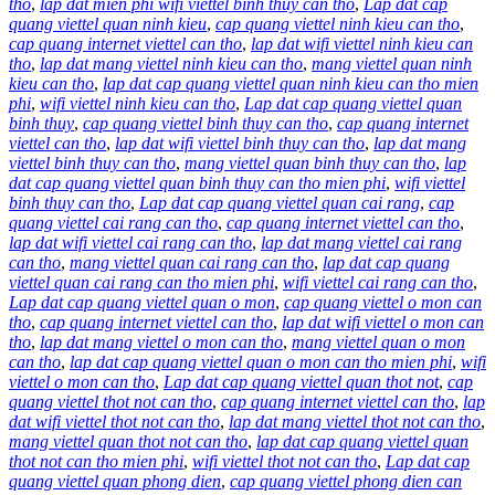
tho
,
lap dat mien phi wifi viettel binh thuy can tho
,
Lap dat cap
quang viettel quan ninh kieu
,
cap quang viettel ninh kieu can tho
,
cap quang internet viettel can tho
,
lap dat wifi viettel ninh kieu can
tho
,
lap dat mang viettel ninh kieu can tho
,
mang viettel quan ninh
kieu can tho
,
lap dat cap quang viettel quan ninh kieu can tho mien
phi
,
wifi viettel ninh kieu can tho
,
Lap dat cap quang viettel quan
binh thuy
,
cap quang viettel binh thuy can tho
,
cap quang internet
viettel can tho
,
lap dat wifi viettel binh thuy can tho
,
lap dat mang
viettel binh thuy can tho
,
mang viettel quan binh thuy can tho
,
lap
dat cap quang viettel quan binh thuy can tho mien phi
,
wifi viettel
binh thuy can tho
,
Lap dat cap quang viettel quan cai rang
,
cap
quang viettel cai rang can tho
,
cap quang internet viettel can tho
,
lap dat wifi viettel cai rang can tho
,
lap dat mang viettel cai rang
can tho
,
mang viettel quan cai rang can tho
,
lap dat cap quang
viettel quan cai rang can tho mien phi
,
wifi viettel cai rang can tho
,
Lap dat cap quang viettel quan o mon
,
cap quang viettel o mon can
tho
,
cap quang internet viettel can tho
,
lap dat wifi viettel o mon can
tho
,
lap dat mang viettel o mon can tho
,
mang viettel quan o mon
can tho
,
lap dat cap quang viettel quan o mon can tho mien phi
,
wifi
viettel o mon can tho
,
Lap dat cap quang viettel quan thot not
,
cap
quang viettel thot not can tho
,
cap quang internet viettel can tho
,
lap
dat wifi viettel thot not can tho
,
lap dat mang viettel thot not can tho
,
mang viettel quan thot not can tho
,
lap dat cap quang viettel quan
thot not can tho mien phi
,
wifi viettel thot not can tho
,
Lap dat cap
quang viettel quan phong dien
,
cap quang viettel phong dien can