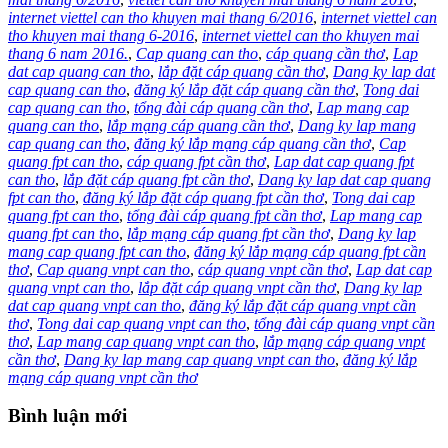
internet viettel can tho khuyen mai thang 6/2016
,
internet viettel can
tho khuyen mai thang 6-2016
,
internet viettel can tho khuyen mai
thang 6 nam 2016.
,
Cap quang can tho
,
cáp quang cần thơ
,
Lap
dat cap quang can tho
,
lắp đặt cáp quang cần thơ
,
Dang ky lap dat
cap quang can tho
,
đăng ký lắp đặt cáp quang cần thơ
,
Tong dai
cap quang can tho
,
tổng đài cáp quang cần thơ
,
Lap mang cap
quang can tho
,
lắp mạng cáp quang cần thơ
,
Dang ky lap mang
cap quang can tho
,
đăng ký lắp mạng cáp quang cần thơ
,
Cap
quang fpt can tho
,
cáp quang fpt cần thơ
,
Lap dat cap quang fpt
can tho
,
lắp đặt cáp quang fpt cần thơ
,
Dang ky lap dat cap quang
fpt can tho
,
đăng ký lắp đặt cáp quang fpt cần thơ
,
Tong dai cap
quang fpt can tho
,
tổng đài cáp quang fpt cần thơ
,
Lap mang cap
quang fpt can tho
,
lắp mạng cáp quang fpt cần thơ
,
Dang ky lap
mang cap quang fpt can tho
,
đăng ký lắp mạng cáp quang fpt cần
thơ
,
Cap quang vnpt can tho
,
cáp quang vnpt cần thơ
,
Lap dat cap
quang vnpt can tho
,
lắp đặt cáp quang vnpt cần thơ
,
Dang ky lap
dat cap quang vnpt can tho
,
đăng ký lắp đặt cáp quang vnpt cần
thơ
,
Tong dai cap quang vnpt can tho
,
tổng đài cáp quang vnpt cần
thơ
,
Lap mang cap quang vnpt can tho
,
lắp mạng cáp quang vnpt
cần thơ
,
Dang ky lap mang cap quang vnpt can tho
,
đăng ký lắp
mạng cáp quang vnpt cần thơ
Bình luận mới