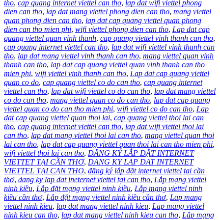
tho
,
cap quang internet viettel can tho
,
lap dat wifi viettel phong
dien can tho
,
lap dat mang viettel phong dien can tho
,
mang viettel
quan phong dien can tho
,
lap dat cap quang viettel quan phong
dien can tho mien phi
,
wifi viettel phong dien can tho
,
Lap dat cap
quang viettel quan vinh thanh
,
cap quang viettel vinh thanh can tho
,
cap quang internet viettel can tho
,
lap dat wifi viettel vinh thanh can
tho
,
lap dat mang viettel vinh thanh can tho
,
mang viettel quan vinh
thanh can tho
,
lap dat cap quang viettel quan vinh thanh can tho
mien phi
,
wifi viettel vinh thanh can tho
,
Lap dat cap quang viettel
quan co do
,
cap quang viettel co do can tho
,
cap quang internet
viettel can tho
,
lap dat wifi viettel co do can tho
,
lap dat mang viettel
co do can tho
,
mang viettel quan co do can tho
,
lap dat cap quang
viettel quan co do can tho mien phi
,
wifi viettel co do can tho
,
Lap
dat cap quang viettel quan thoi lai
,
cap quang viettel thoi lai can
tho
,
cap quang internet viettel can tho
,
lap dat wifi viettel thoi lai
can tho
,
lap dat mang viettel thoi lai can tho
,
mang viettel quan thoi
lai can tho
,
lap dat cap quang viettel quan thoi lai can tho mien phi
,
wifi viettel thoi lai can tho
,
ĐĂNG KÝ LẮP ĐẶT INTERNET
VIETTET TẠI CẦN THƠ
,
DANG KY LAP DAT INTERNET
VIETTEL TẠI CAN THO
,
đăng ký lắp đặt internet viettel tại cần
thơ
,
dang ky lap dat ineternet viettel tại can tho
,
Lắp mạng viettel
ninh kiều
,
Lắp đặt mạng viettel ninh kiều
,
Lắp mạng viettel ninh
kiều cần thơ
,
Lắp đặt mạng viettel ninh kiều cần thơ
,
Lap mang
viettel ninh kieu
,
lap dat mang viettel ninh kieu
,
Lap mang viettel
ninh kieu can tho
,
lap dat mang viettel ninh kieu can tho
,
Lắp mạng