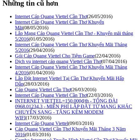
Những tin cũ hơn
Internet Cáp Quang Viettel Cần Thơ
(26/05/2016)
Internet Cáp Quang Viettel Cần Thơ Khuyến
Mãi
(08/05/2016)
Lắp Mạng Cáp Quang Viettel Cần Thơ - Khuyến mãi tháng
5/2016
(01/05/2016)
Internet Cáp Quang Viettel Cần Thơ Khuyến Mãi Tháng
5/2016
(29/04/2016)
Gói Cáp Quang Viettel Cho Tiệm Game
(22/04/2016)
Dịch vụ internet cáp quang Viettel Cần Thơ
(07/04/2016)
Internet Cáp Quang Viettel Cần Thơ Khuyến Mãi Tháng
4/2016
(01/04/2016)
Lắp Đặt Internet Viettel Tại Cần Thơ Khuyến Mãi Hấp
Dẫn
(28/03/2016)
Cáp Quang Viettel Cần Thơ
(26/03/2016)
Internet Cáp Quang Viettel Cần Thơ
(22/03/2016)
INTERNET VIETTEL=150.000₫/th - TỔNG ĐÀI
0968.01234.3 - MIỄN PHÍ LẮP ĐẶT TỪ MẠNG KHÁC
CHUYỂN SANG - TẶNG KÈM MODEM
WIFI
(17/03/2016)
Internet Cáp Quang Viettel
(09/03/2016)
Cáp Quang Viettel Cần Thơ Khuyến Mãi Tháng 3 Năm
2016
(01/03/2016)