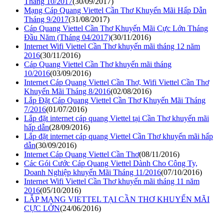
Tháng 10/2017
(30/09/2017)
Mạng Cáp Quang Viettel Cần Thơ Khuyến Mãi Hấp Dẫn
Tháng 9/2017
(31/08/2017)
Cáp Quang Viettel Cần Thơ Khuyến Mãi Cực Lớn Tháng
Đầu Năm (Tháng 04/2017)
(30/11/2016)
Internet Wifi Viettel Cần Thơ khuyến mãi tháng 12 năm
2016
(30/11/2016)
Cáp Quang Viettel Cần Thơ khuyến mãi tháng
10/2016
(03/09/2016)
Internet Cáp Quang Viettel Cần Thơ, Wifi Viettel Cần Thơ
Khuyến Mãi Tháng 8/2016
(02/08/2016)
Lắp Đặt Cáp Quang Viettel Cần Thơ Khuyến Mãi Tháng
7/2016
(01/07/2016)
Lắp đặt internet cáp quang Viettel tại Cần Thơ khuyến mãi
hấp dẫn
(28/09/2016)
Lắp đặt internet cáp quang Viettel Cần Thơ khuyến mãi hấp
dẫn
(30/09/2016)
Internet Cáp Quang Viettel Cần Thơ
(08/11/2016)
Các Gói Cước Cáp Quang Viettel Dành Cho Công Ty,
Doanh Nghiệp khuyến Mãi Tháng 11/2016
(07/10/2016)
Internet Wifi Viettel Cần Thơ khuyến mãi tháng 11 năm
2016
(05/10/2016)
LẮP MẠNG VIETTEL TẠI CẦN THƠ KHUYẾN MÃI
CỰC LỚN
(24/06/2016)