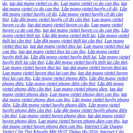
do
,
lap dat mang viettel co do
,
Lap mang viettel co do can tho
,
lap
dat mang viettel co do can tho
,
Lắp mạng viettel huyện cờ đỏ
,
Lắp
đặt mạng viettel huyện cờ đỏ
,
Lắp mạng viettel huyện cờ đỏ cần
thơ
,
Lắp đặt mạng viettel huyện cờ đỏ cần thơ
,
Lap mang viettel
huyen co do
,
lap dat mang viettel huyen co do
,
Lap mang viettel
huyen co do can tho
,
lap dat mang viettel huyen co do can tho
,
Lắp
mạng viettel thới lai
,
Lắp đặt mạng viettel thới lai
,
Lắp mạng viettel
thới lai cần thơ
,
Lắp đặt mạng viettel thới lai cần thơ
,
Lap mang
viettel thoi lai
,
lap dat mang viettel thoi lai
,
Lap mang viettel thoi lai
can tho
,
lap dat mang viettel thoi lai can tho
,
Lắp mạng viettel
huyện thới lai
,
Lắp đặt mạng viettel huyện thới lai
,
Lắp mạng viettel
huyện thới lai cần thơ
,
Lắp đặt mạng viettel huyện thới lai cần thơ
,
Lap mang viettel huyen thoi lai
,
lap dat mang viettel huyen thoi lai
,
Lap mang viettel huyen thoi lai can tho
,
lap dat mang viettel huyen
thoi lai can tho
,
Lắp mạng viettel phong điền
,
Lắp đặt mạng viettel
phong điền
,
Lắp mạng viettel phong điền cần thơ
,
Lắp đặt mạng
viettel phong điền cần thơ
,
Lap mang viettel phong dien
,
lap dat
mang viettel phong dien
,
Lap mang viettel phong dien can tho
,
lap
dat mang viettel phong dien can tho
,
Lắp mạng viettel huyện phong
điền
,
Lắp đặt mạng viettel huyện phong điền
,
Lắp mạng viettel
huyện phong điền cần thơ
,
Lắp đặt mạng viettel huyện phong điền
cần thơ
,
Lap mang viettel huyen phong dien
,
lap dat mang viettel
huyen phong dien
,
Lap mang viettel huyen phong dien can tho
,
lap
dat mang viettel huyen phong dien can tho
,
Internet Cáp Quang
Viettel Cần Thơ Khuyến Mãi HOT Tháng 06-2016
,
Internet Cáp