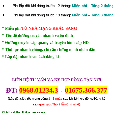
Phí lắp đặt khi đóng trước 12 tháng:
Miễn phí – Tặng 2 thán
Phí lắp đặt khi đóng trước 18 tháng:
Miễn phí – Tặng 3 thán
*
Miễn phí
TỪ NHÀ MẠNG KHÁC SANG
* Tốc độ đường truyền nhanh và ổn định
* Đường truyền cáp quang và truyền hình cáp HD
* Thủ tục nhanh chóng, chỉ cần chứng minh nhân dân
* Lắp đặt nhanh sau 24h đăng kí
LIÊN HỆ TƯ VẤN VÀ KÝ HỢP ĐỒNG TẬN NƠI
ĐT:
0968.01234.3
01675.366.377
-
(Lắp đặt siêu tốc trong vòng
1 - 3 ngày
sau khi ký hợp đồng. Đăng ký
cả
ngoài giờ, Thứ 7 lẫn Chủ nhật)