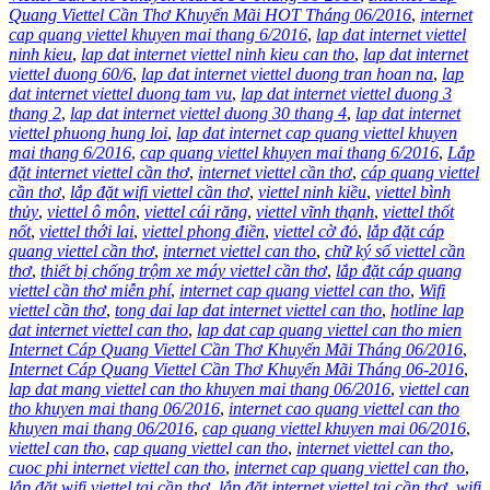
Quang Viettel Cần Thơ Khuyến Mãi HOT Tháng 06/2016
,
internet
cap quang viettel khuyen mai thang 6/2016
,
lap dat internet viettel
ninh kieu
,
lap dat internet viettel ninh kieu can tho
,
lap dat internet
viettel duong 60/6
,
lap dat internet viettel duong tran hoan na
,
lap
dat internet viettel duong tam vu
,
lap dat internet viettel duong 3
thang 2
,
lap dat internet viettel duong 30 thang 4
,
lap dat internet
viettel phuong hung loi
,
lap dat internet cap quang viettel khuyen
mai thang 6/2016
,
cap quang viettel khuyen mai thang 6/2016
,
Lắp
đặt internet viettel cần thơ
,
internet viettel cần thơ
,
cáp quang viettel
cần thơ
,
lắp đặt wifi viettel cần thơ
,
viettel ninh kiều
,
viettel bình
thủy
,
viettel ô môn
,
viettel cái răng
,
viettel vĩnh thạnh
,
viettel thốt
nốt
,
viettel thới lai
,
viettel phong điền
,
viettel cờ đỏ
,
lắp đặt cáp
quang viettel cần thơ
,
internet viettel can tho
,
chữ ký số viettel cần
thơ
,
thiết bị chống trộm xe máy viettel cần thơ
,
lắp đặt cáp quang
viettel cần thơ miễn phí
,
internet cap quang viettel can tho
,
Wifi
viettel cần thơ
,
tong dai lap dat internet viettel can tho
,
hotline lap
dat internet viettel can tho
,
lap dat cap quang viettel can tho mien
Internet Cáp Quang Viettel Cần Thơ Khuyến Mãi Tháng 06/2016
,
Internet Cáp Quang Viettel Cần Thơ Khuyến Mãi Tháng 06-2016
,
lap dat mang viettel can tho khuyen mai thang 06/2016
,
viettel can
tho khuyen mai thang 06/2016
,
internet cao quang viettel can tho
khuyen mai thang 06/2016
,
cap quang viettel khuyen mai 06/2016
,
viettel can tho
,
cap quang viettel can tho
,
internet viettel can tho
,
cuoc phi internet viettel can tho
,
internet cap quang viettel can tho
,
lắp đặt wifi viettel tại cần thơ
,
lắp đặt internet viettel tại cần thơ
,
wifi