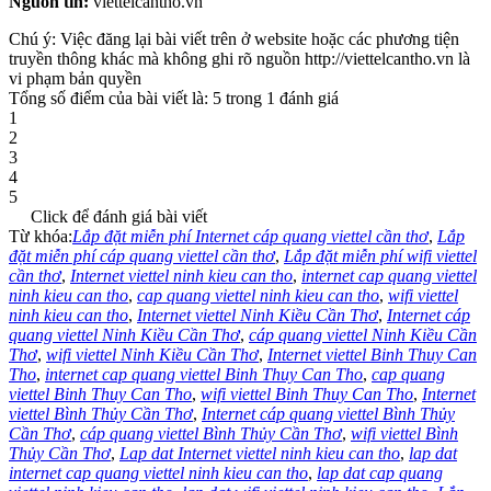
Nguồn tin:
viettelcantho.vn
Chú ý: Việc đăng lại bài viết trên ở website hoặc các phương tiện
truyền thông khác mà không ghi rõ nguồn http://viettelcantho.vn là
vi phạm bản quyền
Tổng số điểm của bài viết là: 5 trong 1 đánh giá
1
2
3
4
5
Click để đánh giá bài viết
Từ khóa:
Lắp đặt miễn phí Internet cáp quang viettel cần thơ
,
Lắp
đặt miễn phí cáp quang viettel cần thơ
,
Lắp đặt miễn phí wifi viettel
cần thơ
,
Internet viettel ninh kieu can tho
,
internet cap quang viettel
ninh kieu can tho
,
cap quang viettel ninh kieu can tho
,
wifi viettel
ninh kieu can tho
,
Internet viettel Ninh Kiều Cần Thơ
,
Internet cáp
quang viettel Ninh Kiều Cần Thơ
,
cáp quang viettel Ninh Kiều Cần
Thơ
,
wifi viettel Ninh Kiều Cần Thơ
,
Internet viettel Binh Thuy Can
Tho
,
internet cap quang viettel Binh Thuy Can Tho
,
cap quang
viettel Binh Thuy Can Tho
,
wifi viettel Binh Thuy Can Tho
,
Internet
viettel Bình Thủy Cần Thơ
,
Internet cáp quang viettel Bình Thủy
Cần Thơ
,
cáp quang viettel Bình Thủy Cần Thơ
,
wifi viettel Bình
Thủy Cần Thơ
,
Lap dat Internet viettel ninh kieu can tho
,
lap dat
internet cap quang viettel ninh kieu can tho
,
lap dat cap quang