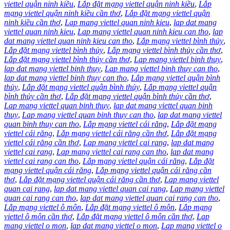
viettel quận ninh kiều
,
Lắp đặt mạng viettel quận ninh kiều
,
Lắp
mạng viettel quận ninh kiều cần thơ
,
Lắp đặt mạng viettel quận
ninh kiều cần thơ
,
Lap mang viettel quan ninh kieu
,
lap dat mang
viettel quan ninh kieu
,
Lap mang viettel quan ninh kieu can tho
,
lap
dat mang viettel quan ninh kieu can tho
,
Lắp mạng viettel bình thủy
,
Lắp đặt mạng viettel bình thủy
,
Lắp mạng viettel bình thủy cần thơ
,
Lắp đặt mạng viettel bình thủy cần thơ
,
Lap mang viettel binh thuy
,
lap dat mang viettel binh thuy
,
Lap mang viettel binh thuy can tho
,
lap dat mang viettel binh thuy can tho
,
Lắp mạng viettel quận bình
thủy
,
Lắp đặt mạng viettel quận bình thủy
,
Lắp mạng viettel quận
bình thủy cần thơ
,
Lắp đặt mạng viettel quận bình thủy cần thơ
,
Lap mang viettel quan binh thuy
,
lap dat mang viettel quan binh
thuy
,
Lap mang viettel quan binh thuy can tho
,
lap dat mang viettel
quan binh thuy can tho
,
Lắp mạng viettel cái răng
,
Lắp đặt mạng
viettel cái răng
,
Lắp mạng viettel cái răng cần thơ
,
Lắp đặt mạng
viettel cái răng cần thơ
,
Lap mang viettel cai rang
,
lap dat mang
viettel cai rang
,
Lap mang viettel cai rang can tho
,
lap dat mang
viettel cai rang can tho
,
Lắp mạng viettel quận cái răng
,
Lắp đặt
mạng viettel quận cái răng
,
Lắp mạng viettel quận cái răng cần
thơ
,
Lắp đặt mạng viettel quận cái răng cần thơ
,
Lap mang viettel
quan cai rang
,
lap dat mang viettel quan cai rang
,
Lap mang viettel
quan cai rang can tho
,
lap dat mang viettel quan cai rang can tho
,
Lắp mạng viettel ô môn
,
Lắp đặt mạng viettel ô môn
,
Lắp mạng
viettel ô môn cần thơ
,
Lắp đặt mạng viettel ô môn cần thơ
,
Lap
mang viettel o mon
,
lap dat mang viettel o mon
,
Lap mang viettel o