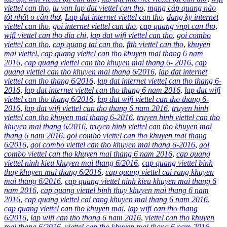
viettel can tho
,
tu van lap dat viettel can tho
,
mạng cáp quang nào
tốt nhất o cần thơ
,
Lap dat internet viettel can tho
,
dang ky internet
viettel can tho
,
goi internet viettel can tho
,
cap quang vnpt can tho
,
wifi viettel can tho dia chi
,
lap dat wifi viettel can tho
,
goi combo
viettel can tho
,
cap quang tai can tho
,
ftth viettel can tho
,
khuyen
mai viettel
,
cap quang viettel can tho khuyen mai thang 6 nam
2016
,
cap quang viettel can tho khuyen mai thang 6- 2016
,
cap
quang viettel can tho khuyen mai thang 6/2016
,
lap dat internet
viettel can tho thang 6/2016
,
lap dat internet viettel can tho thang 6-
2016
,
lap dat internet viettel can tho thang 6 nam 2016
,
lap dat wifi
viettel can tho thang 6/2016
,
lap dat wifi viettel can tho thang 6-
2016
,
lap dat wifi viettel can tho thang 6 nam 2016
,
truyen hinh
viettel can tho khuyen mai thang 6-2016
,
truyen hinh viettel can tho
khuyen mai thang 6/2016
,
truyen hinh viettel can tho khuyen mai
thang 6 nam 2016
,
goi combo viettel can tho khuyen mai thang
6/2016
,
goi combo viettel can tho khuyen mai thang 6-2016
,
goi
combo viettel can tho khuyen mai thang 6 nam 2016
,
cap quang
viettel ninh kieu khuyen mai thang 6/2016
,
cap quang viettel binh
thuy khuyen mai thang 6/2016
,
cap quang viettel cai rang khuyen
mai thang 6/2016
,
cap quang viettel ninh kieu khuyen mai thang 6
nam 2016
,
cap quang viettel binh thuy khuyen mai thang 6 nam
2016
,
cap quang viettel cai rang khuyen mai thang 6 nam 2016
,
cap quang viettel can tho khuyen mai
,
lap wifi can tho thang
6/2016
,
lap wifi can tho thang 6 nam 2016
,
viettel can tho khuyen
mai thang 6/2016
,
viettel can tho khuyen mai thang 6 nam 2016
,