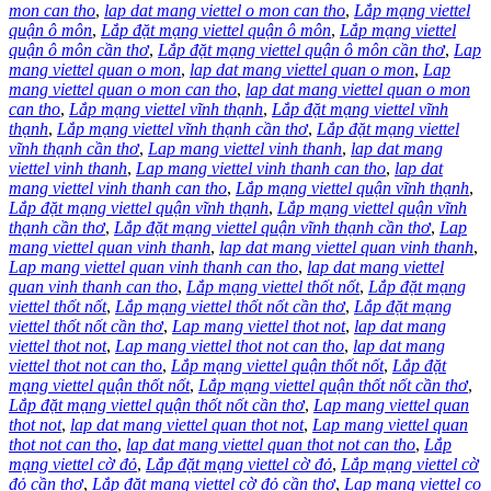
mon can tho
,
lap dat mang viettel o mon can tho
,
Lắp mạng viettel
quận ô môn
,
Lắp đặt mạng viettel quận ô môn
,
Lắp mạng viettel
quận ô môn cần thơ
,
Lắp đặt mạng viettel quận ô môn cần thơ
,
Lap
mang viettel quan o mon
,
lap dat mang viettel quan o mon
,
Lap
mang viettel quan o mon can tho
,
lap dat mang viettel quan o mon
can tho
,
Lắp mạng viettel vĩnh thạnh
,
Lắp đặt mạng viettel vĩnh
thạnh
,
Lắp mạng viettel vĩnh thạnh cần thơ
,
Lắp đặt mạng viettel
vĩnh thạnh cần thơ
,
Lap mang viettel vinh thanh
,
lap dat mang
viettel vinh thanh
,
Lap mang viettel vinh thanh can tho
,
lap dat
mang viettel vinh thanh can tho
,
Lắp mạng viettel quận vĩnh thạnh
,
Lắp đặt mạng viettel quận vĩnh thạnh
,
Lắp mạng viettel quận vĩnh
thạnh cần thơ
,
Lắp đặt mạng viettel quận vĩnh thạnh cần thơ
,
Lap
mang viettel quan vinh thanh
,
lap dat mang viettel quan vinh thanh
,
Lap mang viettel quan vinh thanh can tho
,
lap dat mang viettel
quan vinh thanh can tho
,
Lắp mạng viettel thốt nốt
,
Lắp đặt mạng
viettel thốt nốt
,
Lắp mạng viettel thốt nốt cần thơ
,
Lắp đặt mạng
viettel thốt nốt cần thơ
,
Lap mang viettel thot not
,
lap dat mang
viettel thot not
,
Lap mang viettel thot not can tho
,
lap dat mang
viettel thot not can tho
,
Lắp mạng viettel quận thốt nốt
,
Lắp đặt
mạng viettel quận thốt nốt
,
Lắp mạng viettel quận thốt nốt cần thơ
,
Lắp đặt mạng viettel quận thốt nốt cần thơ
,
Lap mang viettel quan
thot not
,
lap dat mang viettel quan thot not
,
Lap mang viettel quan
thot not can tho
,
lap dat mang viettel quan thot not can tho
,
Lắp
mạng viettel cờ đỏ
,
Lắp đặt mạng viettel cờ đỏ
,
Lắp mạng viettel cờ
đỏ cần thơ
,
Lắp đặt mạng viettel cờ đỏ cần thơ
,
Lap mang viettel co