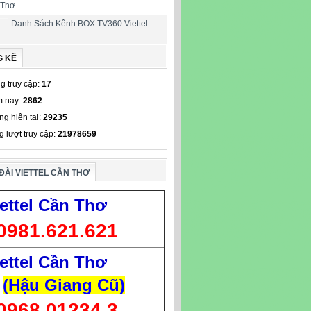
 Thơ
Danh Sách Kênh BOX TV360 Viettel
G KÊ
g truy cập:
17
 nay:
2862
ng hiện tại:
29235
g lượt truy cập:
21978659
ĐÀI VIETTEL CẦN THƠ
ettel Cần Thơ
0981.621.621
ettel Cần Thơ
(Hậu Giang Cũ)
0968.01234.3