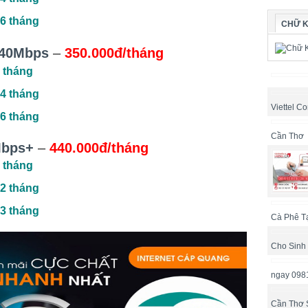
6 tháng
CHỮ K
40Mbps
–
350.000đ/tháng
 tháng
4 tháng
Viettel Co
6 tháng
Cần Thơ
Mbps+
–
440.000đ/tháng
 tháng
2 tháng
3 tháng
Cà Phê T
Cho Sinh
ngay 098
Cần Thơ 