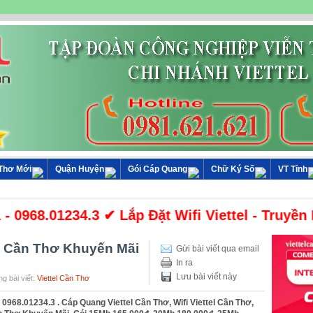
 Thơ Mới
Quận Huyện
Gói Cáp Quang
Chữ Ký Số
VT Tỉnh
0968.01234.3 ✔ Lắp Đặt Wifi Viettel - Truyền H
el Cần Thơ Khuyến Mãi
Gửi bài viết qua email
In ra
Lưu bài viết này
g bài viết:
Viettel Cần Thơ
 0968.01234.3 . Cáp Quang Viettel Cần Thơ, Wifi Viettel Cần Thơ,