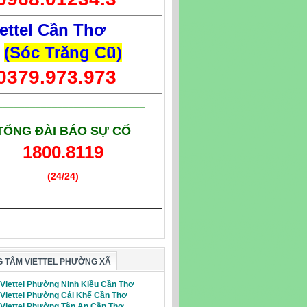
ettel Cần Thơ
(Sóc Trăng Cũ)
0379.973.973
___________________________
TỔNG ĐÀI BÁO SỰ CỐ
1800.8119
(24/24)
(Giờ làm việc)
 TÂM VIETTEL PHƯỜNG XÃ
 Viettel Phường Ninh Kiều Cần Thơ
 Viettel Phường Cái Khế Cần Thơ
i Viettel Phường Tân An Cần Thơ