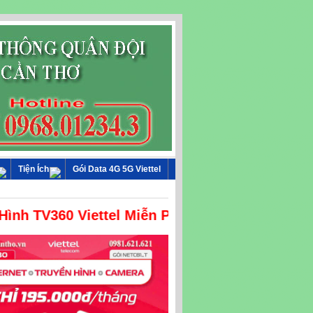
Tiện Ích
Gói Data 4G 5G Viettel
ình TV360 Viettel Miễn Phí