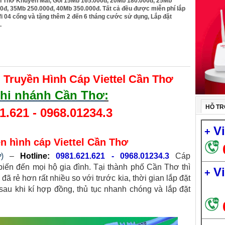
ần Thơ Khuyến Mãi, Gói 15Mb 165.000đ, 20Mb 180.000đ, 25Mb
0đ, 35Mb 250.000đ, 40Mb 350.000đ. Tất cả đều được miễn phí lắp
fi 04 cổng và tặng thêm 2 đến 6 tháng cước sử dụng, Lắp đặt
.
 Truyền Hình Cáp Viettel Cần Thơ
 chi nhánh Cần Thơ
:
HỖ TR
1.621 - 0968.01234.3
V
+
ền hình cáp Viettel Cần Thơ
ơ
)
–
Hotline:
0981.621.621 - 0968.01234.3
Cáp
biến đến mọi hộ gia đình. Tại thành phố Cần Thơ thì
V
+
 đã rẻ hơn rất nhiều so với trước kia, thời gian lắp đặt
sau khi kí hợp đồng, thủ tục nhanh chóng và lắp đặt