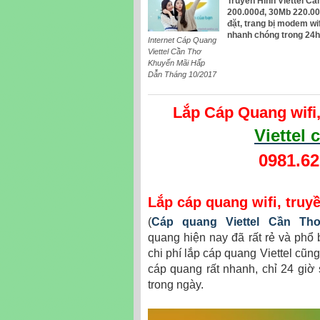
Truyền Hinh Viettel C
200.000đ, 30Mb 220.00
đặt, trang bị modem wi
nhanh chóng trong 24h
Internet Cáp Quang
Viettel Cần Thơ
Khuyến Mãi Hấp
Dẫn Tháng 10/2017
Lắp Cáp Quang wifi,
Viettel
0981.62
Lắp cáp quang wifi, truy
(
Cáp quang Viettel Cần Th
quang hiện nay đã rất rẻ và phổ 
chi phí lắp cáp quang Viettel cũng
cáp quang rất nhanh, chỉ 24 giờ 
trong ngày.