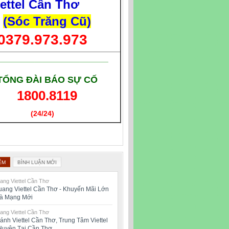
iettel Cần Thơ
(Sóc Trăng Cũ)
0379.973.973
___________________________
TỔNG ĐÀI BÁO SỰ CỐ
1800.8119
(24/24)
(Giờ làm việc)
ỂM
BÌNH LUẬN MỚI
ng Viettel Cần Thơ
ang Viettel Cần Thơ - Khuyến Mãi Lớn
oà Mạng Mới
ng Viettel Cần Thơ
ánh Viettel Cần Thơ, Trung Tâm Viettel
Huyện Tại Cần Thơ