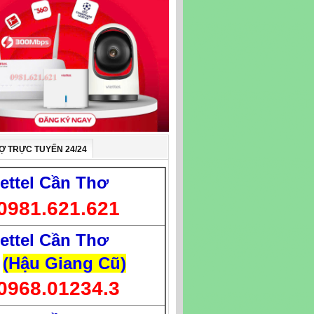
Ợ TRỰC TUYẾN 24/24
iettel Cần Thơ
0981.621.621
iettel Cần Thơ
(Hậu Giang Cũ)
0968.01234.3