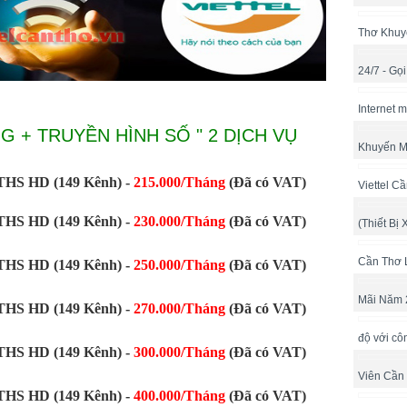
Thơ Khuy
24/7 - Gọ
Internet 
G + TRUYỀN HÌNH SỐ " 2 DỊCH VỤ
Khuyến M
THS HD (149 Kênh) -
215.000/Tháng
(Đã có VAT)
Viettel C
THS HD (149 Kênh) -
230.000/Tháng
(Đã có VAT)
(Thiết Bị 
Cần Thơ 
THS HD (149 Kênh) -
250.000/Tháng
(Đã có VAT)
Mãi Năm 
THS HD (149 Kênh) -
270.000/Tháng
(Đã có VAT)
độ với cô
THS HD (149 Kênh) -
300.000/Tháng
(Đã có VAT)
Viên Cần
THS HD (149 Kênh) -
400.000/Tháng
(Đã có VAT)