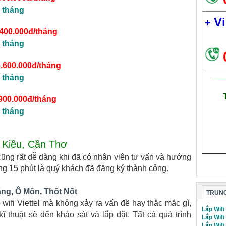
 tháng
Vi
+
.400.000đ/tháng
 tháng
6.600.000đ/tháng
___
 tháng
900.000đ/tháng
 tháng
h Kiều, Cần Thơ
cũng rất dễ dàng khi đã có nhân viên tư vấn và hướng
ảng 15 phút là quý khách đã đăng ký thành công.
ăng
,
Ô Môn
,
Thốt Nốt
TRUNG
wifi Viettel mà không xảy ra vấn đề hay thắc mắc gì,
Lắp Wifi
 thuật sẽ đến khảo sát và lắp đặt. Tất cả quá trình
Lắp Wifi
Lắp Wif