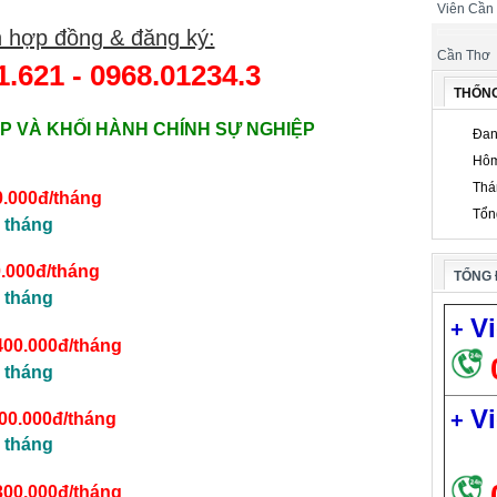
Viên Cần
 hợp đồng & đăng ký:
Cần Thơ
1.621 - 0968.01234.3
THỐN
P VÀ KHỐI HÀNH CHÍNH SỰ NGHIỆP
Đan
Hôm
Thá
0.000đ/tháng
Tổn
 tháng
.000đ/tháng
TỔNG 
 tháng
Vi
+
400.000đ/tháng
 tháng
Vi
+
200.000đ/tháng
 tháng
300.000đ/tháng