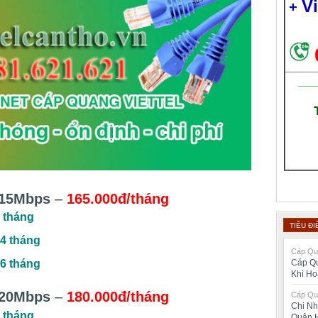
V
+
___
15Mbps
–
165.000đ/tháng
 tháng
TIÊU ĐI
4 tháng
Cáp Qua
Cáp Qu
6 tháng
Khi H
20Mbps
–
180.000đ/tháng
Cáp Qua
Chi Nh
 tháng
Quận 