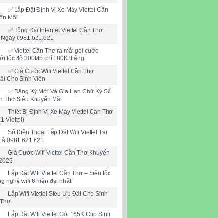
✅ Lắp Đặt Định Vị Xe Máy Viettel Cần
ến Mãi
✅ Tổng Đài Internet Viettel Cần Thơ
i Ngay 0981.621.621
✅ ‎Viettel Cần Thơ ra mắt gói cước
mới tốc độ 300Mb chỉ 180K tháng
✅ ‎Giá Cước Wifi Viettel Cần Thơ
ãi Cho Sinh Viên
✅‎ Đăng Ký Mới Và Gia Hạn Chữ Ký Số
ần Thơ Siêu Khuyến Mãi
Thiết Bị Định Vị Xe Máy Viettel Cần Thơ
X1 Viettel)
Số Điện Thoại Lắp Đặt Wifi Viettel Tại
Là 0981.621.621
Giá Cước Wifi Viettel Cần Thơ Khuyến
2025
Lắp Đặt Wifi Viettel Cần Thơ – Siêu tốc
ng nghệ wifi 6 hiện đại nhất
Lắp Wifi Viettel Siêu Ưu Đãi Cho Sinh
 Thơ
Lắp Đặt Wifi Viettel Gói 165K Cho Sinh