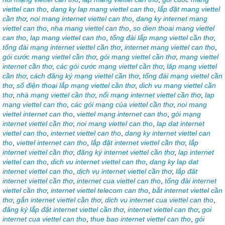
viettel can tho
,
dang ky lap mang viettel can tho
,
lắp đặt mang viettel
cần thơ
,
noi mang internet viettel can tho
,
dang ky internet mang
viettel can tho
,
nha mang viettel can tho
,
so dien thoai mang viettel
can tho
,
lap mang viettel can tho
,
tổng đài lắp mạng viettel cần thơ
,
tổng đài mạng internet viettel cần thơ
,
internet mang viettel can tho
,
gói cước mạng viettel cần thơ
,
gói mạng viettel cần thơ
,
mạng viettel
internet cần thơ
,
các gói cước mạng viettel cần thơ
,
lăp mạng viettel
cần thơ
,
cách đăng ký mạng viettel cần thơ
,
tổng đài mạng viettel cần
thơ
,
số điện thoại lắp mạng viettel cần thơ
,
dich vu mang viettel cần
thơ
,
nhà mạng viettel cần thơ
,
nối mạng internet viettel cần thơ
,
lap
mạng viettel can tho
,
các gói mạng của viettel cần thơ
,
noi mang
viettel internet can tho
,
viettel mạng internet can tho
,
gói mạng
internet viettel cần thơ
,
noi mang viettel can tho
,
lap dat internet
viettel can tho
,
internet viettel can tho
,
dang ky internet viettel can
tho
,
viettel internet can tho
,
lắp đặt internet viettel cần thơ
,
lắp
internet viettel cần thơ
,
đăng ký internet viettel cần thơ
,
lap internet
viettel can tho
,
dich vu internet viettel can tho
,
dang ky lap dat
internet viettel can tho
,
dịch vụ internet viettel cần thơ
,
lắp đăt
internet viettel cần thơ
,
internet cua viettel can tho
,
tổng đài internet
viettel cần thơ
,
internet viettel telecom can tho
,
bắt internet viettel cần
thơ
,
gắn internet viettel cần thơ
,
dich vu internet cua viettel can tho
,
đăng ký lắp đặt internet viettel cần thơ
,
internet viettel can thơ
,
goi
internet cua viettel can tho
,
thue bao internet viettel can tho
,
gói