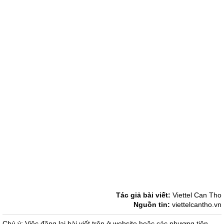
Tác giả bài viết:
Viettel Can Tho
Nguồn tin:
viettelcantho.vn
Chú ý: Việc đăng lại bài viết trên ở website hoặc các phương tiện