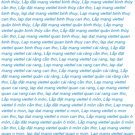
bình thủy
,
Lắp đặt mạng viettel bình thủy
,
Lắp mạng viettel bình thủy
cần thơ
,
Lắp đặt mạng viettel bình thủy cần thơ
,
Lap mang viettel
binh thuy
,
lap dat mang viettel binh thuy
,
Lap mang viettel binh thuy
can tho
,
lap dat mang viettel binh thuy can tho
,
Lắp mạng viettel
quận bình thủy
,
Lắp đặt mạng viettel quận bình thủy
,
Lắp mạng
viettel quận bình thủy cần thơ
,
Lắp đặt mạng viettel quận bình thủy
cần thơ
,
Lap mang viettel quan binh thuy
,
lap dat mang viettel quan
binh thuy
,
Lap mang viettel quan binh thuy can tho
,
lap dat mang
viettel quan binh thuy can tho
,
Lắp mạng viettel cái răng
,
Lắp đặt
mạng viettel cái răng
,
Lắp mạng viettel cái răng cần thơ
,
Lắp đặt
mạng viettel cái răng cần thơ
,
Lap mang viettel cai rang
,
lap dat
mang viettel cai rang
,
Lap mang viettel cai rang can tho
,
lap dat
mang viettel cai rang can tho
,
Lắp mạng viettel quận cái răng
,
Lắp
đặt mạng viettel quận cái răng
,
Lắp mạng viettel quận cái răng cần
thơ
,
Lắp đặt mạng viettel quận cái răng cần thơ
,
Lap mang viettel
quan cai rang
,
lap dat mang viettel quan cai rang
,
Lap mang viettel
quan cai rang can tho
,
lap dat mang viettel quan cai rang can tho
,
Lắp mạng viettel ô môn
,
Lắp đặt mạng viettel ô môn
,
Lắp mạng
viettel ô môn cần thơ
,
Lắp đặt mạng viettel ô môn cần thơ
,
Lap mang
viettel o mon
,
lap dat mang viettel o mon
,
Lap mang viettel o mon
can tho
,
lap dat mang viettel o mon can tho
,
Lắp mạng viettel quận ô
môn
,
Lắp đặt mạng viettel quận ô môn
,
Lắp mạng viettel quận ô môn
cần thơ
,
Lắp đặt mạng viettel quận ô môn cần thơ
,
Lap mang viettel
quan o mon
,
lap dat mang viettel quan o mon
,
Lap mang viettel quan