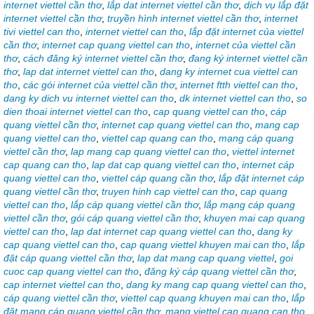
internet viettel cần thơ
,
lắp dat internet viettel cần thơ
,
dịch vụ lắp đặt
internet viettel cần thơ
,
truyền hình internet viettel cần thơ
,
internet
tivi viettel can tho
,
internet viettel can tho
,
lắp đặt internet của viettel
cần thơ
,
internet cap quang viettel can tho
,
internet của viettel cần
thơ
,
cách đăng ký internet viettel cần thơ
,
đang ký internet viettel cần
thơ
,
lap dat internet viettel can tho
,
dang ky internet cua viettel can
tho
,
các gói internet của viettel cần thơ
,
internet ftth viettel can tho
,
dang ky dich vu internet viettel can tho
,
dk internet viettel can tho
,
so
dien thoai internet viettel can tho
,
cap quang viettel can tho
,
cáp
quang viettel cần thơ
,
internet cap quang viettel can tho
,
mang cap
quang viettel can tho
,
viettel cap quang can tho
,
mạng cáp quang
viettel cần thơ
,
lap mang cap quang viettel can tho
,
viettel internet
cap quang can tho
,
lap dat cap quang viettel can tho
,
internet cáp
quang viettel can tho
,
viettel cáp quang cần thơ
,
lắp đặt internet cáp
quang viettel cần thơ
,
truyen hinh cap viettel can tho
,
cap quang
viettel can tho
,
lắp cáp quang viettel cần thơ
,
lắp mạng cáp quang
viettel cần thơ
,
gói cáp quang viettel cần thơ
,
khuyen mai cap quang
viettel can tho
,
lap dat internet cap quang viettel can tho
,
dang ky
cap quang viettel can tho
,
cap quang viettel khuyen mai can tho
,
lắp
đặt cáp quang viettel cần thơ
,
lap dat mang cap quang viettel
,
goi
cuoc cap quang viettel can tho
,
đăng ký cáp quang viettel cần thơ
,
cap internet viettel can tho
,
dang ky mang cap quang viettel can tho
,
cáp quang viettel cần thơ
,
viettel cap quang khuyen mai can tho
,
lắp
đặt mạng cáp quang viettel cần thơ
,
mang viettel cap quang can tho
,