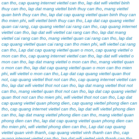
can tho
,
cap quang internet viettel can tho
,
lap dat wifi viettel binh
thuy can tho
,
lap dat mang viettel binh thuy can tho
,
mang viettel
quan binh thuy can tho
,
lap dat cap quang viettel quan binh thuy can
tho mien phi
,
wifi viettel binh thuy can tho
,
Lap dat cap quang viettel
quan cai rang
,
cap quang viettel cai rang can tho
,
cap quang internet
viettel can tho
,
lap dat wifi viettel cai rang can tho
,
lap dat mang
viettel cai rang can tho
,
mang viettel quan cai rang can tho
,
lap dat
cap quang viettel quan cai rang can tho mien phi
,
wifi viettel cai rang
can tho
,
Lap dat cap quang viettel quan o mon
,
cap quang viettel o
mon can tho
,
cap quang internet viettel can tho
,
lap dat wifi viettel o
mon can tho
,
lap dat mang viettel o mon can tho
,
mang viettel quan
o mon can tho
,
lap dat cap quang viettel quan o mon can tho mien
phi
,
wifi viettel o mon can tho
,
Lap dat cap quang viettel quan thot
not
,
cap quang viettel thot not can tho
,
cap quang internet viettel can
tho
,
lap dat wifi viettel thot not can tho
,
lap dat mang viettel thot not
can tho
,
mang viettel quan thot not can tho
,
lap dat cap quang viettel
quan thot not can tho mien phi
,
wifi viettel thot not can tho
,
Lap dat
cap quang viettel quan phong dien
,
cap quang viettel phong dien can
tho
,
cap quang internet viettel can tho
,
lap dat wifi viettel phong dien
can tho
,
lap dat mang viettel phong dien can tho
,
mang viettel quan
phong dien can tho
,
lap dat cap quang viettel quan phong dien can
tho mien phi
,
wifi viettel phong dien can tho
,
Lap dat cap quang
viettel quan vinh thanh
,
cap quang viettel vinh thanh can tho
,
cap
quang internet viettel can tho
,
lap dat wifi viettel vinh thanh can tho
,