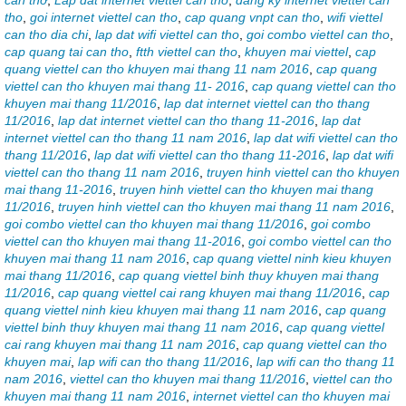
cần thơ
,
Lap dat internet viettel can tho
,
dang ky internet viettel can
tho
,
goi internet viettel can tho
,
cap quang vnpt can tho
,
wifi viettel
can tho dia chi
,
lap dat wifi viettel can tho
,
goi combo viettel can tho
,
cap quang tai can tho
,
ftth viettel can tho
,
khuyen mai viettel
,
cap
quang viettel can tho khuyen mai thang 11 nam 2016
,
cap quang
viettel can tho khuyen mai thang 11- 2016
,
cap quang viettel can tho
khuyen mai thang 11/2016
,
lap dat internet viettel can tho thang
11/2016
,
lap dat internet viettel can tho thang 11-2016
,
lap dat
internet viettel can tho thang 11 nam 2016
,
lap dat wifi viettel can tho
thang 11/2016
,
lap dat wifi viettel can tho thang 11-2016
,
lap dat wifi
viettel can tho thang 11 nam 2016
,
truyen hinh viettel can tho khuyen
mai thang 11-2016
,
truyen hinh viettel can tho khuyen mai thang
11/2016
,
truyen hinh viettel can tho khuyen mai thang 11 nam 2016
,
goi combo viettel can tho khuyen mai thang 11/2016
,
goi combo
viettel can tho khuyen mai thang 11-2016
,
goi combo viettel can tho
khuyen mai thang 11 nam 2016
,
cap quang viettel ninh kieu khuyen
mai thang 11/2016
,
cap quang viettel binh thuy khuyen mai thang
11/2016
,
cap quang viettel cai rang khuyen mai thang 11/2016
,
cap
quang viettel ninh kieu khuyen mai thang 11 nam 2016
,
cap quang
viettel binh thuy khuyen mai thang 11 nam 2016
,
cap quang viettel
cai rang khuyen mai thang 11 nam 2016
,
cap quang viettel can tho
khuyen mai
,
lap wifi can tho thang 11/2016
,
lap wifi can tho thang 11
nam 2016
,
viettel can tho khuyen mai thang 11/2016
,
viettel can tho
khuyen mai thang 11 nam 2016
,
internet viettel can tho khuyen mai