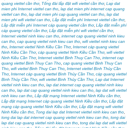
quang viettel cần thơ
,
Tổng đài lắp đặt wifi viettel cần thơ
,
Lap dat
mien phi Internet viettel can tho
,
lap dat mien phi internet cap quang
viettel can tho
,
lap dat mien phi cap quang viettel can tho
,
lap dat
mien phi wifi viettel can tho
,
Lắp đặt miễn phí Internet viettel cần thơ
,
Lắp đặt miễn phí Internet cáp quang viettel cần thơ
,
Lắp đặt miễn phí
cáp quang viettel cần thơ
,
Lắp đặt miễn phí wifi viettel cần thơ
,
Internet viettel ninh kieu can tho
,
internet cap quang viettel ninh kieu
can tho
,
cap quang viettel ninh kieu can tho
,
wifi viettel ninh kieu can
tho
,
Internet viettel Ninh Kiều Cần Thơ
,
Internet cáp quang viettel
Ninh Kiều Cần Thơ
,
cáp quang viettel Ninh Kiều Cần Thơ
,
wifi viettel
Ninh Kiều Cần Thơ
,
Internet viettel Binh Thuy Can Tho
,
internet cap
quang viettel Binh Thuy Can Tho
,
cap quang viettel Binh Thuy Can
Tho
,
wifi viettel Binh Thuy Can Tho
,
Internet viettel Bình Thủy Cần
Thơ
,
Internet cáp quang viettel Bình Thủy Cần Thơ
,
cáp quang viettel
Bình Thủy Cần Thơ
,
wifi viettel Bình Thủy Cần Thơ
,
Lap dat Internet
viettel ninh kieu can tho
,
lap dat internet cap quang viettel ninh kieu
can tho
,
lap dat cap quang viettel ninh kieu can tho
,
lap dat wifi viettel
ninh kieu can tho
,
Lắp đặt mạng Internet viettel Ninh Kiều cần thơ
,
Lắp đặt mạng Internet cáp quang viettel Ninh Kiều cần thơ
,
Lắp đặt
mạng cáp quang viettel Ninh Kiều cần thơ
,
Lắp đặt mạng wifi viettel
Ninh Kiều cần thơ
,
Tong dai lap dat Internet viettel ninh kieu can tho
,
tong dai lap dat internet cap quang viettel ninh kieu can tho
,
tong dai
lap dat cap quang viettel ninh kieu can tho
,
tong dai lap dat wifi viettel