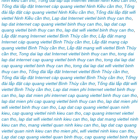
ninh kieu can tho
,
Tổng đài lắp đặt Internet viettel Ninh Kiều cần thơ
,
Tổng đài lắp đặt Internet cáp quang viettel Ninh Kiều cần thơ
,
Tổng
đài lắp đặt cáp quang viettel Ninh Kiều cần thơ
,
Tổng đài lắp đặt wifi
viettel Ninh Kiều cần thơ
,
Lap dat Internet viettel binh thuy can tho
,
lap dat internet cap quang viettel binh thuy can tho
,
lap dat cap
quang viettel binh thuy can tho
,
lap dat wifi viettel binh thuy can tho
,
Lắp đặt mạng Internet viettel Bình Thủy cần thơ
,
Lắp đặt mạng
Internet cáp quang viettel Bình Thủy cần thơ
,
Lắp đặt mạng cáp
quang viettel Bình Thủy cần thơ
,
Lắp đặt mạng wifi viettel Bình Thủy
cần thơ
,
Tong dai lap dat Internet viettel binh thuy can tho
,
tong dai
lap dat internet cap quang viettel binh thuy can tho
,
tong dai lap dat
cap quang viettel binh thuy can tho
,
tong dai lap dat wifi viettel binh
thuy can tho
,
Tổng đài lắp đặt Internet viettel Bình Thủy cần thơ
,
Tổng đài lắp đặt Internet cáp quang viettel Bình Thủy cần thơ
,
Tổng
đài lắp đặt cáp quang viettel Bình Thủy cần thơ
,
Tổng đài lắp đặt wifi
viettel Bình Thủy cần thơ
,
Lap dat mien phi Internet viettel binh thuy
can tho
,
lap dat mien phi internet cap quang viettel binh thuy can tho
,
lap dat mien phi cap quang viettel binh thuy can tho
,
lap dat mien phi
wifi viettel binh thuy can tho
,
Lap dat cap quang viettel quan ninh
kieu
,
cap quang viettel ninh kieu can tho
,
cap quang internet viettel
can tho
,
lap dat wifi viettel ninh kieu can tho
,
lap dat mang viettel ninh
kieu can tho
,
mang viettel quan ninh kieu can tho
,
lap dat cap quang
viettel quan ninh kieu can tho mien phi
,
wifi viettel ninh kieu can tho
,
Lap dat cap quang viettel quan binh thuy
,
cap quang viettel binh thuy