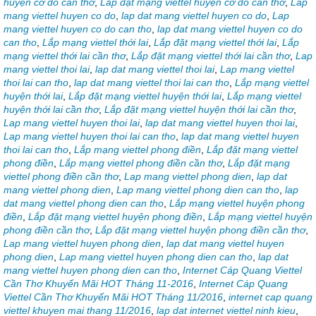
huyện cờ đỏ cần thơ
,
Lắp đặt mạng viettel huyện cờ đỏ cần thơ
,
Lap
mang viettel huyen co do
,
lap dat mang viettel huyen co do
,
Lap
mang viettel huyen co do can tho
,
lap dat mang viettel huyen co do
can tho
,
Lắp mạng viettel thới lai
,
Lắp đặt mạng viettel thới lai
,
Lắp
mạng viettel thới lai cần thơ
,
Lắp đặt mạng viettel thới lai cần thơ
,
Lap
mang viettel thoi lai
,
lap dat mang viettel thoi lai
,
Lap mang viettel
thoi lai can tho
,
lap dat mang viettel thoi lai can tho
,
Lắp mạng viettel
huyện thới lai
,
Lắp đặt mạng viettel huyện thới lai
,
Lắp mạng viettel
huyện thới lai cần thơ
,
Lắp đặt mạng viettel huyện thới lai cần thơ
,
Lap mang viettel huyen thoi lai
,
lap dat mang viettel huyen thoi lai
,
Lap mang viettel huyen thoi lai can tho
,
lap dat mang viettel huyen
thoi lai can tho
,
Lắp mạng viettel phong điền
,
Lắp đặt mạng viettel
phong điền
,
Lắp mạng viettel phong điền cần thơ
,
Lắp đặt mạng
viettel phong điền cần thơ
,
Lap mang viettel phong dien
,
lap dat
mang viettel phong dien
,
Lap mang viettel phong dien can tho
,
lap
dat mang viettel phong dien can tho
,
Lắp mạng viettel huyện phong
điền
,
Lắp đặt mạng viettel huyện phong điền
,
Lắp mạng viettel huyện
phong điền cần thơ
,
Lắp đặt mạng viettel huyện phong điền cần thơ
,
Lap mang viettel huyen phong dien
,
lap dat mang viettel huyen
phong dien
,
Lap mang viettel huyen phong dien can tho
,
lap dat
mang viettel huyen phong dien can tho
,
Internet Cáp Quang Viettel
Cần Thơ Khuyến Mãi HOT Tháng 11-2016
,
Internet Cáp Quang
Viettel Cần Thơ Khuyến Mãi HOT Tháng 11/2016
,
internet cap quang
viettel khuyen mai thang 11/2016
,
lap dat internet viettel ninh kieu
,