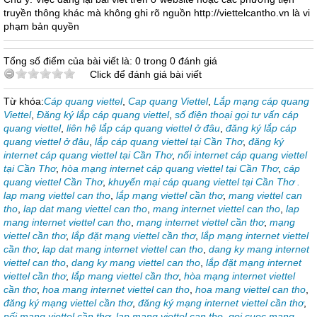
truyền thông khác mà không ghi rõ nguồn http://viettelcantho.vn là vi
phạm bản quyền
Tổng số điểm của bài viết là: 0 trong 0 đánh giá
Click để đánh giá bài viết
Từ khóa:
Cáp quang viettel
,
Cap quang Viettel
,
Lắp mạng cáp quang
Viettel
,
Đăng ký lắp cáp quang viettel
,
số điện thoại gọi tư vấn cáp
quang viettel
,
liên hệ lắp cáp quang viettel ở đâu
,
đăng ký lắp cáp
quang viettel ở đâu
,
lắp cáp quang viettel tại Cần Thơ
,
đăng ký
internet cáp quang viettel tại Cần Thơ
,
nối internet cáp quang viettel
tại Cần Thơ
,
hòa mạng internet cáp quang viettel tại Cần Thơ
,
cáp
quang viettel Cần Thơ
,
khuyến mại cáp quang viettel tại Cần Thơ .
lap mang viettel can tho
,
lắp mạng viettel cần thơ
,
mang viettel can
tho
,
lap dat mang viettel can tho
,
mang internet viettel can tho
,
lap
mang internet viettel can tho
,
mạng internet viettel cần thơ
,
mạng
viettel cần thơ
,
lắp đặt mạng viettel cần thơ
,
lắp mạng internet viettel
cần thơ
,
lap dat mang internet viettel can tho
,
dang ky mang internet
viettel can tho
,
dang ky mang viettel can tho
,
lắp đặt mạng internet
viettel cần thơ
,
lắp mang viettel cần thơ
,
hòa mạng internet viettel
cần thơ
,
hoa mang internet viettel can tho
,
hoa mang viettel can tho
,
đăng ký mạng viettel cần thơ
,
đăng ký mạng internet viettel cần thơ
,
nối mạng viettel cần thơ
,
lap mang viettel can tho
,
goi cuoc mang