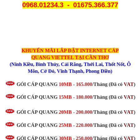
0968.01234.3 - 01675.366.377
KHUYẾN MÃI LẮP ĐẶT INTERNET CÁP
QUANG
VIETTEL TẠI CẦN THƠ
(
Ninh Kiều
,
Bình Thủy
,
Cái Răng
,
Thới Lai
,
Thốt Nốt
,
Ô
Môn
,
Cờ Đỏ
,
Vĩnh Thạnh
,
Phong Điền
)
GÓI CÁP QUANG
10MB
-
165.000
/Tháng (Đã có
VAT
)
GÓI CÁP QUANG
15MB
-
180.000
/Tháng (Đã có
VAT
)
GÓI CÁP QUANG
20MB
-
200.000
/Tháng
(Đã có
VAT
)
GÓI CÁP QUANG
25MB
-
220.000
/Tháng
(Đã có
VAT
)
GÓI CÁP QUANG
30MB
-
250.000
/Tháng
(Đã có
VAT
)