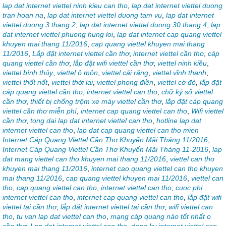
lap dat internet viettel ninh kieu can tho
,
lap dat internet viettel duong
tran hoan na
,
lap dat internet viettel duong tam vu
,
lap dat internet
viettel duong 3 thang 2
,
lap dat internet viettel duong 30 thang 4
,
lap
dat internet viettel phuong hung loi
,
lap dat internet cap quang viettel
khuyen mai thang 11/2016
,
cap quang viettel khuyen mai thang
11/2016
,
Lắp đặt internet viettel cần thơ
,
internet viettel cần thơ
,
cáp
quang viettel cần thơ
,
lắp đặt wifi viettel cần thơ
,
viettel ninh kiều
,
viettel bình thủy
,
viettel ô môn
,
viettel cái răng
,
viettel vĩnh thạnh
,
viettel thốt nốt
,
viettel thới lai
,
viettel phong điền
,
viettel cờ đỏ
,
lắp đặt
cáp quang viettel cần thơ
,
internet viettel can tho
,
chữ ký số viettel
cần thơ
,
thiết bị chống trộm xe máy viettel cần thơ
,
lắp đặt cáp quang
viettel cần thơ miễn phí
,
internet cap quang viettel can tho
,
Wifi viettel
cần thơ
,
tong dai lap dat internet viettel can tho
,
hotline lap dat
internet viettel can tho
,
lap dat cap quang viettel can tho mien
Internet Cáp Quang Viettel Cần Thơ Khuyến Mãi Tháng 11/2016
,
Internet Cáp Quang Viettel Cần Thơ Khuyến Mãi Tháng 11-2016
,
lap
dat mang viettel can tho khuyen mai thang 11/2016
,
viettel can tho
khuyen mai thang 11/2016
,
internet cao quang viettel can tho khuyen
mai thang 11/2016
,
cap quang viettel khuyen mai 11/2016
,
viettel can
tho
,
cap quang viettel can tho
,
internet viettel can tho
,
cuoc phi
internet viettel can tho
,
internet cap quang viettel can tho
,
lắp đặt wifi
viettel tại cần thơ
,
lắp đặt internet viettel tại cần thơ
,
wifi viettel can
tho
,
tu van lap dat viettel can tho
,
mạng cáp quang nào tốt nhất o