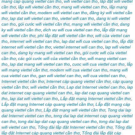
mang cap quang viettel can tho
,
wifi viettel can tho
,
lắp đặt wifi viettel
cần thơ
,
lắp wifi viettel cần thơ
,
mang wifi viettel can tho
,
lắp mạng
wifi viettel cần thơ
,
modem wifi viettel can tho
,
đăng ký wifi viettel cần
thơ
,
lap dat wifi viettel can tho
,
viettel wifi can tho
,
dang ki wifi viettel
can tho
,
gói cước wifi viettel cần thơ
,
mạng wifi viettel cần thơ
,
dang
ky wifi viettel cần thơ
,
dich vu wifi cua viettel can tho
,
lắp đặt mạng
wifi viettel cần thơ
,
phí lắp đặt wifi viettel cần thơ
,
wifi của viettel can
tho
,
internet wifi viettel can tho
,
lap dat wifi cua viettel can tho
,
lắp đặt
internet wifi viettel cần thơ
,
viettel internet wifi can tho
,
lap wifi viettel
can tho
,
dang ky mang wifi viettel can tho
,
gói cước wifi của viettel
cần thơ
,
các gói cước wifi của viettel cần thơ
,
wifi mang viettel can
tho
,
lap dat mang wifi viettel can tho
,
cuoc wifi cua viettel can tho
,
lắp
wifi mạng viettel cần thơ
,
modem wifi cua viettel can tho
,
mang wifi
cua viettel can tho
,
gan wifi viettel can tho
,
wifi cua viettel can tho
,
Internet viettel cần thơ
,
Internet cáp quang viettel cần thơ
,
cáp quang
viettel cần thơ
,
wifi viettel cần thơ
,
Lap dat Internet viettel can tho
,
lap
dat internet cap quang viettel can tho
,
lap dat cap quang viettel can
tho
,
lap dat wifi viettel can tho
,
Lắp đặt mạng Internet viettel cần thơ
,
Lắp đặt mạng Internet cáp quang viettel cần thơ
,
Lắp đặt mạng cáp
quang viettel cần thơ
,
Lắp đặt mạng wifi viettel cần thơ
,
Tong dai lap
dat Internet viettel can tho
,
tong dai lap dat internet cap quang viettel
can tho
,
tong dai lap dat cap quang viettel can tho
,
tong dai lap dat
wifi viettel can tho
,
Tổng đài lắp đặt Internet viettel cần thơ
,
Tổng đài
lắp đặt Internet cáp quang viettel cần thơ
,
Tổng đài lắp đặt cáp