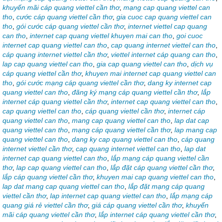
khuyến mãi cáp quang viettel cần thơ
,
mạng cap quang viettel can
tho
,
cước cáp quang viettel cần thơ
,
gia cuoc cap quang viettel can
tho
,
gói cước cáp quang viettel cần thơ
,
internet viettel cap quang
can tho
,
internet cap quang viettel khuyen mai can tho
,
goi cuoc
internet cap quang viettel can tho
,
cap quang internet viettel can tho
,
cáp quang internet viettel cần thơ
,
viettel internet cáp quang can tho
,
lap cap quang viettel can tho
,
gia cap quang viettel can tho
,
dịch vụ
cáp quang viettel cần thơ
,
khuyen mai internet cap quang viettel can
tho
,
gói cước mạng cáp quang viettel cần thơ
,
dang ky internet cap
quang viettel can tho
,
đăng ký mạng cáp quang viettel cần thơ
,
lắp
internet cáp quang viettel cần thơ
,
internet cap quang viettel can tho
,
cap quang viettel can tho
,
cáp quang viettel cần thơ
,
internet cáp
quang viettel can tho
,
mang cap quang viettel can tho
,
lap dat cap
quang viettel can tho
,
mạng cáp quang viettel cần thơ
,
lap mang cap
quang viettel can tho
,
dang ky cap quang viettel can tho
,
cáp quang
internet viettel cần thơ
,
cap quang internet viettel can tho
,
lap dat
internet cap quang viettel can tho
,
lắp mạng cáp quang viettel cần
thơ
,
lap cap quang viettel can tho
,
lắp đặt cáp quang viettel cần thơ
,
lắp cáp quang viettel cần thơ
,
khuyen mai cap quang viettel can tho
,
lap dat mang cap quang viettel can tho
,
lắp đặt mạng cáp quang
viettel cần thơ
,
lap internet cap quang viettel can tho
,
lắp mạng cáp
quang giá rẻ viettel cần thơ
,
giá cáp quang viettel cần thơ
,
khuyến
mãi cáp quang viettel cần thơ
,
lắp internet cáp quang viettel cần thơ
,