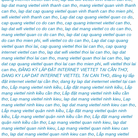
lap dat mang viettel vinh thanh can tho
,
mang viettel quan vinh thanh
can tho
,
lap dat cap quang viettel quan vinh thanh can tho mien phi
,
wifi viettel vinh thanh can tho
,
Lap dat cap quang viettel quan co do
,
cap quang viettel co do can tho
,
cap quang internet viettel can tho
,
lap dat wifi viettel co do can tho
,
lap dat mang viettel co do can tho
,
mang viettel quan co do can tho
,
lap dat cap quang viettel quan co
do can tho mien phi
,
wifi viettel co do can tho
,
Lap dat cap quang
viettel quan thoi lai
,
cap quang viettel thoi lai can tho
,
cap quang
internet viettel can tho
,
lap dat wifi viettel thoi lai can tho
,
lap dat
mang viettel thoi lai can tho
,
mang viettel quan thoi lai can tho
,
lap
dat cap quang viettel quan thoi lai can tho mien phi
,
wifi viettel thoi lai
can tho
,
ĐĂNG KÝ LẮP ĐẶT INTERNET VIETTET TẠI CẦN THƠ
,
DANG KY LAP DAT INTERNET VIETTEL TẠI CAN THO
,
đăng ký lắp
đặt internet viettel tại cần thơ
,
dang ky lap dat ineternet viettel tại can
tho
,
Lắp mạng viettel ninh kiều
,
Lắp đặt mạng viettel ninh kiều
,
Lắp
mạng viettel ninh kiều cần thơ
,
Lắp đặt mạng viettel ninh kiều cần
thơ
,
Lap mang viettel ninh kieu
,
lap dat mang viettel ninh kieu
,
Lap
mang viettel ninh kieu can tho
,
lap dat mang viettel ninh kieu can tho
,
Lắp mạng viettel quận ninh kiều
,
Lắp đặt mạng viettel quận ninh
kiều
,
Lắp mạng viettel quận ninh kiều cần thơ
,
Lắp đặt mạng viettel
quận ninh kiều cần thơ
,
Lap mang viettel quan ninh kieu
,
lap dat
mang viettel quan ninh kieu
,
Lap mang viettel quan ninh kieu can
tho
,
lap dat mang viettel quan ninh kieu can tho
,
Lắp mạng viettel