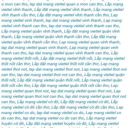
o mon can tho
,
lap dat mang viettel quan o mon can tho
,
Lắp mạng
viettel vĩnh thạnh
,
Lắp đặt mạng viettel vĩnh thạnh
,
Lắp mạng viettel
vĩnh thạnh cần thơ
,
Lắp đặt mạng viettel vĩnh thạnh cần thơ
,
Lap
mang viettel vinh thanh
,
lap dat mang viettel vinh thanh
,
Lap mang
viettel vinh thanh can tho
,
lap dat mang viettel vinh thanh can tho
,
Lắp mạng viettel quận vĩnh thạnh
,
Lắp đặt mạng viettel quận vĩnh
thạnh
,
Lắp mạng viettel quận vĩnh thạnh cần thơ
,
Lắp đặt mạng
viettel quận vĩnh thạnh cần thơ
,
Lap mang viettel quan vinh thanh
,
lap dat mang viettel quan vinh thanh
,
Lap mang viettel quan vinh
thanh can tho
,
lap dat mang viettel quan vinh thanh can tho
,
Lắp
mạng viettel thốt nốt
,
Lắp đặt mạng viettel thốt nốt
,
Lắp mạng viettel
thốt nốt cần thơ
,
Lắp đặt mạng viettel thốt nốt cần thơ
,
Lap mang
viettel thot not
,
lap dat mang viettel thot not
,
Lap mang viettel thot not
can tho
,
lap dat mang viettel thot not can tho
,
Lắp mạng viettel quận
thốt nốt
,
Lắp đặt mạng viettel quận thốt nốt
,
Lắp mạng viettel quận
thốt nốt cần thơ
,
Lắp đặt mạng viettel quận thốt nốt cần thơ
,
Lap
mang viettel quan thot not
,
lap dat mang viettel quan thot not
,
Lap
mang viettel quan thot not can tho
,
lap dat mang viettel quan thot not
can tho
,
Lắp mạng viettel cờ đỏ
,
Lắp đặt mạng viettel cờ đỏ
,
Lắp
mạng viettel cờ đỏ cần thơ
,
Lắp đặt mạng viettel cờ đỏ cần thơ
,
Lap
mang viettel co do
,
lap dat mang viettel co do
,
Lap mang viettel co
do can tho
,
lap dat mang viettel co do can tho
,
Lắp mạng viettel
huyện cờ đỏ
,
Lắp đặt mạng viettel huyện cờ đỏ
,
Lắp mạng viettel