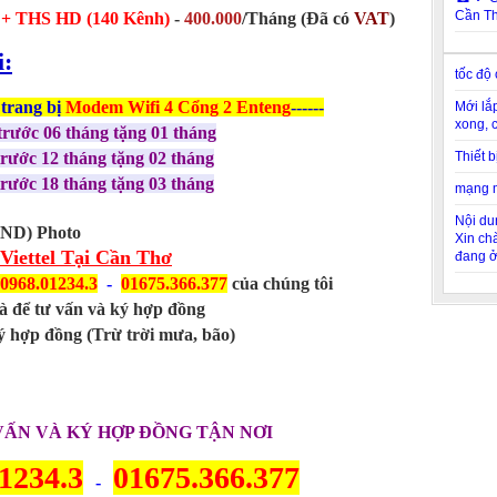
Cần T
+ THS HD (140 Kênh)
-
400.000
/Tháng
(Đã có
VAT
)
i:
tốc độ
 trang bị
Modem Wifi 4 Cổng 2 Enteng
------
Mới lắ
xong, 
trước 06 tháng tặng 01 tháng
Thiết 
trước 12 tháng tặng 02 tháng
trước 18 tháng tặng 03 tháng
mạng m
Nội du
ND) Photo
Xin chà
Viettel Tại Cần Thơ
đang ở
0968.01234.3
-
01675.366.377
của chúng tôi
à để tư vấn và ký hợp đồng
ý hợp đồng (Trừ trời mưa, bão)
VẤN VÀ KÝ HỢP ĐỒNG TẬN NƠI
1234.3
01675.366.377
-