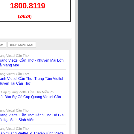
1800.8119
(24/24)
(Giờ làm việc)
ỂM
BÌNH LUẬN MỚI
ng Viettel Cần Thơ
ang Viettel Cần Thơ - Khuyến Mãi Lớn
oà Mạng Mới
ng Viettel Cần Thơ
ánh Viettel Cần Thơ, Trung Tâm Viettel
Huyện Tại Cần Thơ
 Cáp Quang Viettel Cần Thơ Miễn Phí
ài Báo Sự Cố Cáp Quang Viettel Cần
ng Viettel Cần Thơ
ang Viettel Cần Thơ Dành Cho Hộ Gia
à Học Sinh Sinh Viên
ng Viettel Cần Thơ
áp Quang Viettel, ✔‎ Truyền Hình Viettel