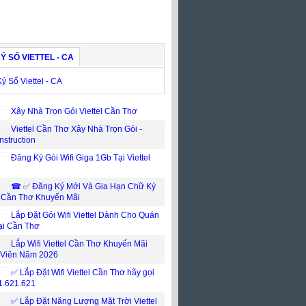
Ý SỐ VIETTEL - CA
Xây Nhà Trọn Gói Viettel Cần Thơ
Viettel Cần Thơ Xây Nhà Trọn Gói -
nstruction
Đăng Ký Gói Wifi Giga 1Gb Tại Viettel
☎ ✅‎ Đăng Ký Mới Và Gia Hạn Chữ Ký
l Cần Thơ Khuyến Mãi
Lắp Đặt Gói Wifi Viettel Dành Cho Quán
ại Cần Thơ
Lắp Wifi Viettel Cần Thơ Khuyến Mãi
 Viên Năm 2026
✅ Lắp Đặt Wifi Viettel Cần Thơ hãy gọi
1.621.621
✅ Lắp Đặt Năng Lượng Mặt Trời Viettel