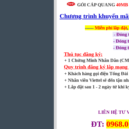
GÓI CÁP QUANG
40MB 
Chương trình khuyến mã
------
Miễn phí
lắp đặt
,
- Đóng 
- Đóng 
- Đóng 
Thủ tục đăng ký:
+ 1 Chứng Minh Nhân Dân (CM
Quy trình đăng ký lắp mạng 
+ Khách hàng gọi điện Tổng Đài
+ Nhân viên Viettel sẽ đến tận nh
+ Lắp đặt sau 1 - 2 ngày từ khi k
LIÊN HỆ TƯ 
ĐT:
0968.0