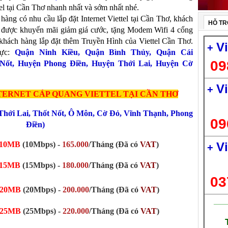
tel tại Cần Thơ nhanh nhất và sớm nhất nhé.
 có nhu cầu lắp đặt Internet Viettel tại Cần Thơ, khách
HỖ TR
sẽ được khuyến mãi giảm giá cước, tặng Modem Wifi 4 cổng
 khách hàng lắp đặt thêm Truyền Hình của Viettel Cần Thơ.
V
+
ực:
Quận Ninh Kiều
,
Quận Bình Thủy
,
Quận Cái
09
Nốt
,
Huyện Phong Điền
,
Huyện Thới Lai
,
Huyện Cờ
V
+
NTERNET CÁP QUANG
VIETTEL TẠI CẦN THƠ
Thới Lai
,
Thốt Nốt
,
Ô Môn
,
Cờ Đỏ
,
Vĩnh Thạnh
,
Phong
09
Điền
)
10MB
(10Mbps) -
165.000
/Tháng (Đã có
VAT
)
V
+
15MB
(15Mbps) -
180.000
/Tháng (Đã có
VAT
)
03
20MB
(20Mbps)
-
200.000
/Tháng
(Đã có
VAT
)
___
25MB
(25Mbps)
-
220.000
/Tháng
(Đã có
VAT
)