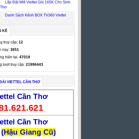
Lắp Đặt Wifi Viettel Gói 165K Cho Sinh
 Thơ
Danh Sách Kênh BOX TV360 Viettel
G KÊ
g truy cập:
12
 nay:
3651
ng hiện tại:
47019
g lượt truy cập:
21996443
ĐÀI VIETTEL CẦN THƠ
ettel Cần Thơ
81.621.621
ettel Cần Thơ
(Hậu Giang Cũ)