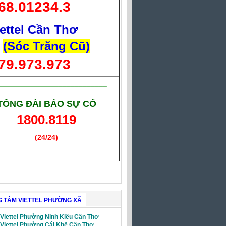
68.01234.3
ettel Cần Thơ
(Sóc Trăng Cũ)
79.973.973
___________________________
TỔNG ĐÀI BÁO SỰ CỐ
1800.8119
(24/24)
(Giờ làm việc)
 TÂM VIETTEL PHƯỜNG XÃ
 Viettel Phường Ninh Kiều Cần Thơ
 Viettel Phường Cái Khế Cần Thơ