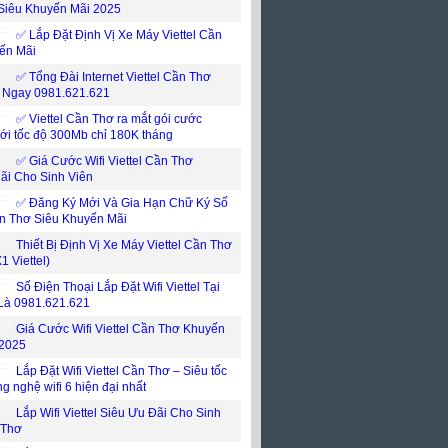
Siêu Khuyến Mãi 2025
✅ Lắp Đặt Định Vị Xe Máy Viettel Cần
ến Mãi
✅ Tổng Đài Internet Viettel Cần Thơ
i Ngay 0981.621.621
✅ ‎Viettel Cần Thơ ra mắt gói cước
mới tốc độ 300Mb chỉ 180K tháng
✅ ‎Giá Cước Wifi Viettel Cần Thơ
ãi Cho Sinh Viên
✅‎ Đăng Ký Mới Và Gia Hạn Chữ Ký Số
ần Thơ Siêu Khuyến Mãi
Thiết Bị Định Vị Xe Máy Viettel Cần Thơ
X1 Viettel)
Số Điện Thoại Lắp Đặt Wifi Viettel Tại
Là 0981.621.621
Giá Cước Wifi Viettel Cần Thơ Khuyến
2025
Lắp Đặt Wifi Viettel Cần Thơ – Siêu tốc
ng nghệ wifi 6 hiện đại nhất
Lắp Wifi Viettel Siêu Ưu Đãi Cho Sinh
 Thơ