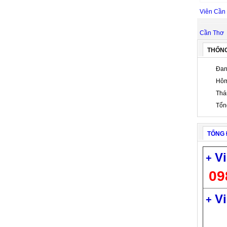
Viên Cần
Cần Thơ
THỐN
Đan
Hôm
Thá
Tổn
TỔNG 
Vi
+
09
Vi
+