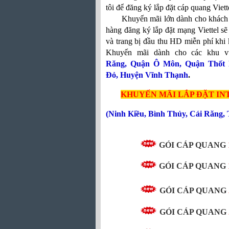
tôi để đăng ký lắp đặt cáp quang Viet
Khuyến mãi lớn dành cho khách hàng
hàng đăng ký lắp đặt mạng Viettel 
và trang bị đầu thu HD miễn phí khi
Khuyến mãi dành cho các khu v
Răng
,
Quận Ô Môn
,
Quận Thốt 
Đỏ
,
Huyện Vĩnh Thạnh
.
KHUYẾN MÃI LẮP ĐẶT I
(
Ninh Kiều
,
Bình Thủy
,
Cái Răng
,
GÓI CÁP QUANG
GÓI CÁP QUANG
GÓI CÁP QUANG
GÓI CÁP QUANG