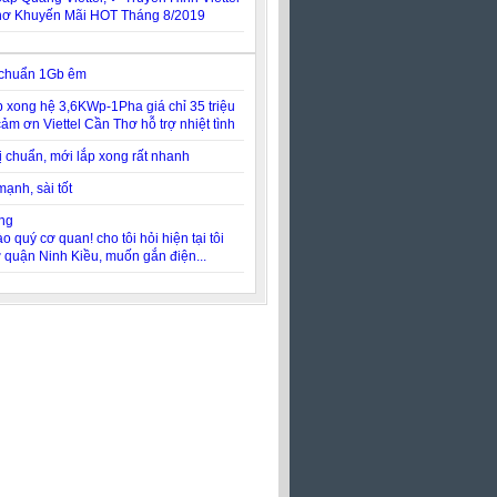
hơ Khuyến Mãi HOT Tháng 8/2019
 chuẩn 1Gb êm
p xong hệ 3,6KWp-1Pha giá chỉ 35 triệu
cảm ơn Viettel Cần Thơ hỗ trợ nhiệt tình
bị chuẩn, mới lắp xong rất nhanh
ạnh, sài tốt
ng
o quý cơ quan! cho tôi hỏi hiện tại tôi
 quận Ninh Kiều, muốn gắn điện...