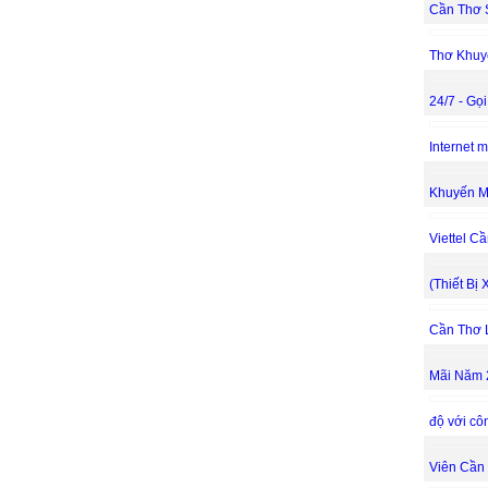
Cần Thơ 
Thơ Khuy
24/7 - Gọ
Internet 
Khuyến M
Viettel C
(Thiết Bị 
Cần Thơ 
Mãi Năm 
độ với cô
Viên Cần