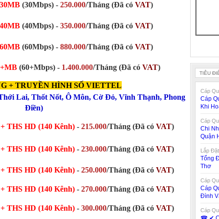
30MB
(30Mbps)
-
250.000
/Tháng
(Đã có
VAT
)
40MB
(40Mbps)
-
350.000
/Tháng
(Đã có
VAT
)
60MB
(60Mbps) -
880.000
/Tháng
(Đã có
VAT
)
0+MB
(60+Mbps) -
1.400.000
/Tháng (Đã có
VAT
)
TIÊU ĐI
G + TRUYỀN HÌNH SỐ VIETTEL
Cáp Qua
Thới Lai
,
Thốt Nốt
,
Ô Môn
,
Cờ Đỏ
,
Vĩnh Thạnh
,
Phong
Cáp Qu
Khi H
Điền
)
Cáp Qua
+ THS HD (140 Kênh)
-
215.000
/Tháng (Đã có
VAT
)
Chi Nh
Quận 
B
+ THS HD (140 Kênh)
-
230.000
/Tháng
(Đã có
VAT
)
Lắp Đặt
Tổng Đ
Thơ
B
+ THS HD (140 Kênh)
-
250.000
/Tháng
(Đã có
VAT
)
Cáp Qua
Cáp Qu
B
+ THS HD (140 Kênh)
-
270.000
/Tháng
(Đã có
VAT
)
Đình V
B
+ THS HD (140 Kênh)
-
300.000
/Tháng
(Đã có
VAT
)
Cáp Qua
☎ ✔‎ C