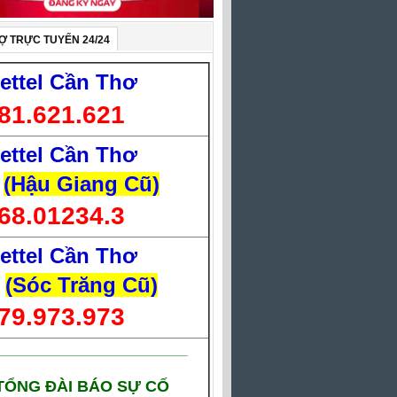
Ợ TRỰC TUYẾN 24/24
iettel Cần Thơ
81.621.621
iettel Cần Thơ
(Hậu Giang Cũ)
68.01234.3
iettel Cần Thơ
(Sóc Trăng Cũ)
79.973.973
___________________________
TỔNG ĐÀI BÁO SỰ CỐ