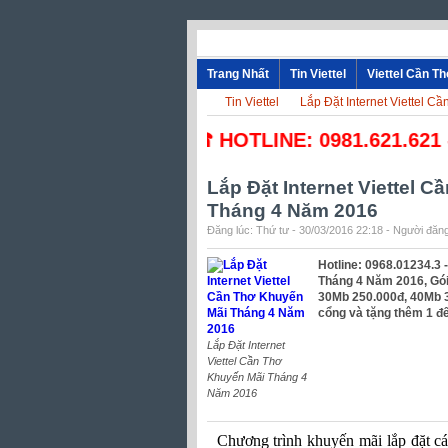
Trang Nhất
Tin Viettel
Viettel Cần T
Tin Viettel
Lắp Đặt Internet Viettel C
☎ HOTLINE: 0981.621.621 - 09
Lắp Đặt Internet Viettel 
Tháng 4 Năm 2016
Đăng lúc: Thứ tư - 30/03/2016 22:18 - Người đăng
Hotline: 0968.01234.3 
Tháng 4 Năm 2016, Gói
30Mb 250.000đ, 40Mb 35
cổng và tặng thêm 1 đ
Lắp Đặt Internet
Viettel Cần Thơ
Khuyến Mãi Tháng 4
Năm 2016
Chương trình khuyến mãi lắp đặt c