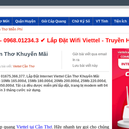
hơ Mới
Quận Huyện
Gói Cáp Quang
Chữ Ký Số
VT Tỉnh
Tiện Ích
ần Thơ Miễn Phí
68.01234.3 ✔ Lắp Đặt Wifi Viettel - Truyền Hì
Cần Thơ Khuyến Mãi
Gửi bài viết qua email
In ra
Lưu bài viết này
 bài viết:
Viettel Cần Thơ
- 01675.366.377. Lắp Đặt Internet Viettel Cần Thơ Khuyến Mãi
 10Mb 165.000đ, 15Mb 180.000đ, 20Mb 200.000đ, 25Mb 220.000đ,
0.000đ. Tất cả đều được miễn phí lắp đặt, trang bị modem wifi 04
ến 3 tháng cước sử dụng.
áp quang
Viettel tại Cần Thơ
. Hãy nhanh tay gọi cho chúng