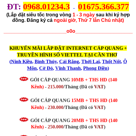
ĐT:
0968.01234.3
01675.366.377
-
(Lắp đặt siêu tốc trong vòng
1 - 3 ngày
sau khi ký hợp
đồng. Đăng ký cả
ngoài giờ, Thứ 7 lẫn Chủ nhật)
_______________________o0o_____________________
KHUYẾN MÃI LẮP ĐẶT INTERNET CÁP QUANG +
TRUYỀN HÌNH SỐ VIETTEL TẠI CẦN THƠ
(
Ninh Kiều
,
Bình Thủy
,
Cái Răng
,
Thới Lai
,
Thốt Nốt
,
Ô
Môn
,
Cờ Đỏ
,
Vĩnh Thạnh
,
Phong Điền
)
GÓI CÁP QUANG
10MB + THS HD (140
Kênh)
-
215.000
/Tháng (Đã có
VAT
)
GÓI CÁP QUANG
15MB
+ THS HD (140
Kênh)
-
230.000
/Tháng
(Đã có
VAT
)
GÓI CÁP QUANG
20MB
+ THS HD (140
Kênh)
-
250.000
/Tháng
(Đã có
VAT
)