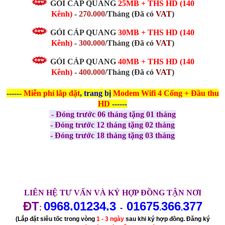
GÓI CÁP QUANG
25MB
+ THS HD (140
Kênh)
-
270.000
/Tháng
(Đã có
VAT
)
GÓI CÁP QUANG
30MB
+ THS HD (140
Kênh)
-
300.000
/Tháng
(Đã có
VAT
)
GÓI CÁP QUANG
40MB + THS HD (140
Kênh)
-
400.000
/Tháng
(Đã có
VAT
)
------
Miễn phí
lắp đặt
, trang bị
Modem Wifi 4 Cổng + Đầu thu
HD
------
- Đóng trước 06 tháng tặng 01 tháng
- Đóng trước 12 tháng tặng 02 tháng
- Đóng trước 18 tháng tặng 03 tháng
LIÊN HỆ TƯ VẤN VÀ KÝ HỢP ĐỒNG TẬN NƠI
ĐT
0968.01234.3
01675
366
377
:
-
.
.
(Lắp đặt siêu tốc trong vòng
1 - 3 ngày
sau khi ký hợp đồng. Đăng ký