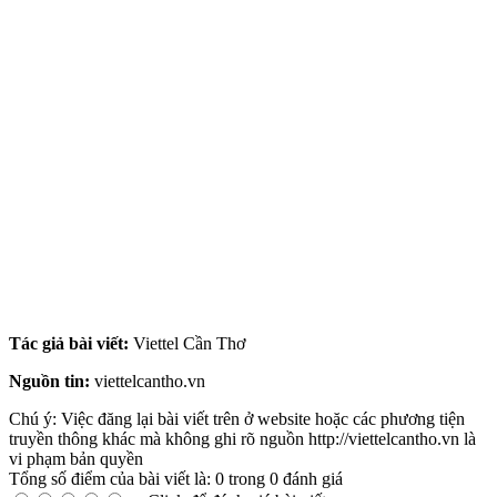
wifi viettel can tho thang 4 nam 2016, truyen hinh viettel can tho
khuyen mai thang 4-2016, truyen hinh viettel can tho khuyen mai
thang 4/2016, truyen hinh viettel can tho khuyen mai thang 4 nam
2016, goi combo viettel can tho khuyen mai thang 4/2016, goi
combo viettel can tho khuyen mai thang 4-2016, goi combo viettel
can tho khuyen mai thang 4 nam 2016, cap quang viettel ninh kieu
khuyen mai thang 4/2016, cap quang viettel binh thuy khuyen mai
thang 4/2016, cap quang viettel cai rang khuyen mai thang 4/2016,
cap quang viettel ninh kieu khuyen mai thang 4 nam 2016, cap
quang viettel binh thuy khuyen mai thang 4 nam 2016, cap quang
viettel cai rang khuyen mai thang 4 nam 2016, cap quang viettel can
tho khuyen mai, lap wifi can tho thang 4/2016, lap wifi can tho
thang 4 nam 2016, viettel can tho khuyen mai thang 4/2016, viettel
can tho khuyen mai thang 4 nam 2016, internet viettel can tho
khuyen mai thang 4/2016, internet viettel can tho khuyen mai thang
4-2016, internet viettel can tho khuyen mai thang 4 nam 2016.
Tác giả bài viết:
Viettel Cần Thơ
Nguồn tin:
viettelcantho.vn
Chú ý: Việc đăng lại bài viết trên ở website hoặc các phương tiện
truyền thông khác mà không ghi rõ nguồn http://viettelcantho.vn là
vi phạm bản quyền
Tổng số điểm của bài viết là: 0 trong 0 đánh giá