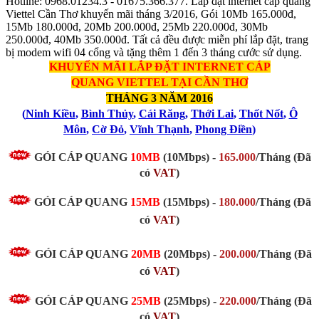
Hotline: 0968.01234.3 - 01675.366.377. Lắp đặt internet cáp quang
Viettel Cần Thơ khuyến mãi tháng 3/2016, Gói 10Mb 165.000đ,
15Mb 180.000đ, 20Mb 200.000đ, 25Mb 220.000đ, 30Mb
250.000đ, 40Mb 350.000đ. Tất cả đều được miễn phí lắp đặt, trang
bị modem wifi 04 cổng và tặng thêm 1 đến 3 tháng cước sử dụng.
KHUYẾN MÃI LẮP ĐẶT INTERNET CÁP
QUANG
VIETTEL TẠI CẦN THƠ
THÁNG 3 NĂM 2016
(
Ninh Kiều
,
Bình Thủy
,
Cái Răng
,
Thới Lai
,
Thốt Nốt
,
Ô
Môn
,
Cờ Đỏ
,
Vĩnh Thạnh
,
Phong Điền
)
GÓI CÁP QUANG
10MB
(10Mbps) -
165.000
/Tháng (Đã
có
VAT
)
GÓI CÁP QUANG
15MB
(15Mbps) -
180.000
/Tháng (Đã
có
VAT
)
GÓI CÁP QUANG
20MB
(20Mbps)
-
200.000
/Tháng
(Đã
có
VAT
)
GÓI CÁP QUANG
25MB
(25Mbps)
-
220.000
/Tháng
(Đã
có
VAT
)