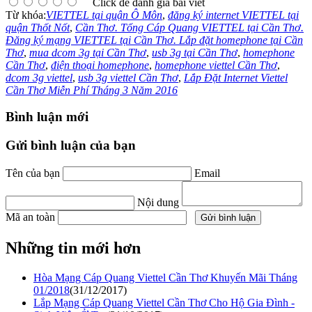
Click để đánh giá bài viết
Từ khóa:
VIETTEL tại quận Ô Môn
,
đăng ký internet VIETTEL tại
quận Thốt Nốt
,
Cần Thơ. Tổng Cáp Quang VIETTEL tại Cần Thơ.
Đăng ký mạng VIETTEL tại Cần Thơ. Lắp đặt homephone tại Cần
Thơ
,
mua dcom 3g tại Cần Thơ
,
usb 3g tại Cần Thơ
,
homephone
Cần Thơ
,
điện thoại homephone
,
homephone viettel Cần Thơ
,
dcom 3g viettel
,
usb 3g viettel Cần Thơ
,
Lắp Đặt Internet Viettel
Cần Thơ Miễn Phí Tháng 3 Năm 2016
Bình luận mới
Gửi bình luận của bạn
Tên của bạn
Email
Nội dung
Mã an toàn
Những tin mới hơn
Hòa Mạng Cáp Quang Viettel Cần Thơ Khuyến Mãi Tháng
01/2018
(31/12/2017)
Lắp Mạng Cáp Quang Viettel Cần Thơ Cho Hộ Gia Đình -