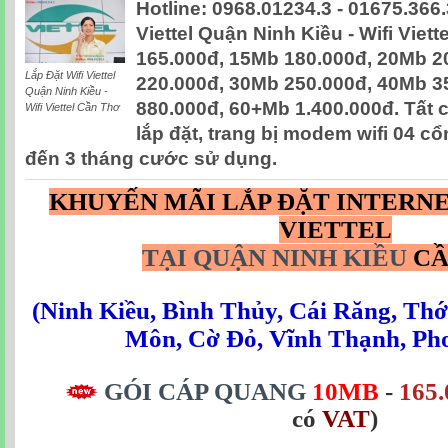
Hotline: 0968.01234.3 - 01675.366.
Viettel Quận Ninh Kiều - Wifi Viet
165.000đ, 15Mb 180.000đ, 20Mb 2
Lắp Đặt Wifi Viettel
220.000đ, 30Mb 250.000đ, 40Mb 3
Quận Ninh Kiều -
880.000đ, 60+Mb 1.400.000đ. Tất 
Wifi Viettel Cần Thơ
lắp đặt, trang bị modem wifi 04 c
đến 3 tháng cước sử dụng.
KHUYẾN MÃI LẮP ĐẶT INTERN
VIETTEL
TẠI QUẬN NINH KIỀU
CẦ
(
Ninh Kiều
,
Bình Thủy
,
Cái Răng
,
Thớ
Môn
,
Cờ Đỏ
,
Vĩnh Thạnh
,
Ph
GÓI CÁP QUANG
10MB
-
165.
có
VAT
)