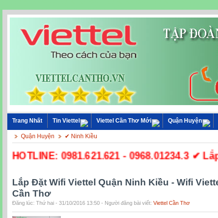
Trang Nhất
Tin Viettel
Viettel Cần Thơ Mới
Quận Huyện
Quận Huyện
✔ Ninh Kiều
☎ HOTLINE: 0981.621.621 - 0968.01234.3 ✔ Lắp 
Lắp Đặt Wifi Viettel Quận Ninh Kiều - Wifi Viett
Cần Thơ
Đăng lúc: Thứ hai - 31/10/2016 13:50 - Người đăng bài viết:
Viettel Cần Thơ