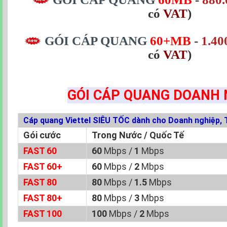
có
VAT
)
GÓI CÁP QUANG
60+MB
-
1.40
có
VAT
)
GÓI CÁP QUANG DOANH 
Cáp quang Viettel SIÊU TỐC dành cho Doanh nghiệp, 
Gói cước
Trong Nước / Quốc Tế
FAST 60
60
Mbps /
1
Mbps
FAST 60+
60
Mbps /
2
Mbps
FAST 80
80
Mbps /
1.5
Mbps
FAST 80+
80
Mbps /
3
Mbps
FAST 100
100
Mbps /
2
Mbps