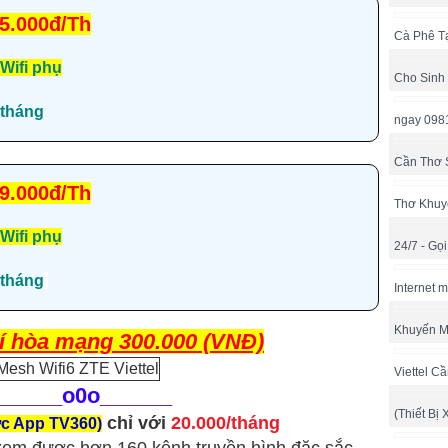
5.000đ/Th
Cà Phê T
Wifi phụ
Cho Sinh
tháng
ngay 098
Cần Thơ 
9.000đ/Th
Thơ Khuy
Wifi phụ
24/7 - Gọ
tháng
Internet 
Khuyến M
í hòa mạng 300.000 (VNĐ)
Viettel C
______
o0o______
(Thiết Bị 
chỉ với
20.000/tháng
ợc App TV360)