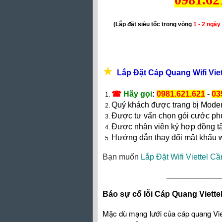
(Lắp đặt siêu tốc trong vòng
1 - 2 ngày
★
Lắp Đặt Cáp Quang Wifi Vie
☎
Hãy gọi
:
0981.621.621
-
03
Quý khách được trang bị Mod
Được tư vấn chọn gói cước ph
Được nhân viên ký hợp đồng t
Hướng dẫn thay đổi mật khẩu w
Bạn muốn
Lắp Đặt Wifi Viettel C
_____________
Báo sự cố lỗi Cáp Quang Viette
Mặc dù mạng lưới c
ủa
cáp quang Vi