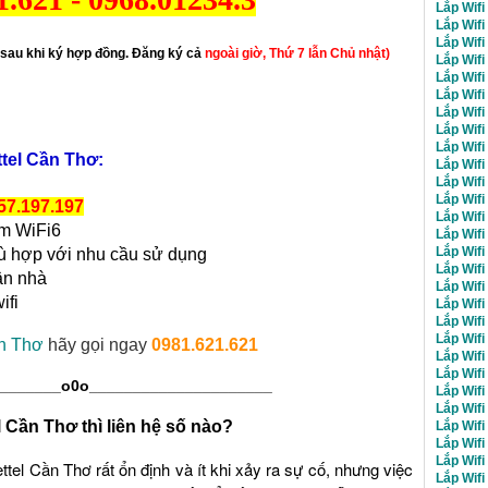
Lắp Wif
Lắp Wif
Lắp Wif
sau khi ký hợp đồng. Đăng ký cả
ngoài giờ, Thứ 7 lẫn Chủ nhật)
Lắp Wif
Lắp Wifi
Lắp Wifi
Lắp Wifi
Lắp Wif
Lắp Wifi
ttel Cần Thơ:
Lắp Wifi
Lắp Wif
Lắp Wifi
57.197.197
Lắp Wifi
em WiFi6
Lắp Wifi
Lắp Wifi
ù hợp với nhu cầu sử dụng
Lắp Wifi
ận nhà
Lắp Wifi
ifi
Lắp Wifi
Lắp Wifi
Lắp Wifi
ần Thơ
hãy gọi ngay
0981.621.621
Lắp Wifi
Lắp Wifi
________o0o
_____________________
Lắp Wifi
Lắp Wifi
l Cần Thơ
thì liên hệ số nào?
Lắp Wifi
Lắp Wifi
Lắp Wifi
ettel Cần Thơ
r
ất ổn định và ít khi xảy ra sự cố, nhưng việc
Lắp Wifi