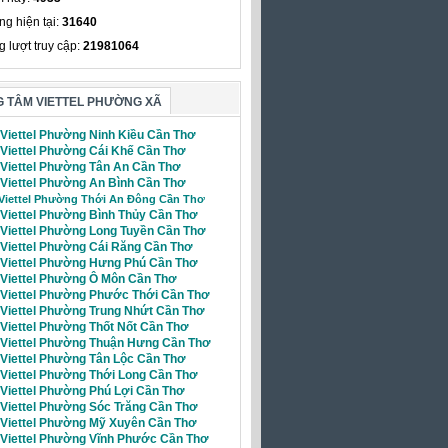
ng hiện tại:
31640
g lượt truy cập:
21981064
 TÂM VIETTEL PHƯỜNG XÃ
 Viettel Phường Ninh Kiều Cần Thơ
 Viettel Phường Cái Khế Cần Thơ
i Viettel Phường Tân An Cần Thơ
 Viettel Phường An Bình Cần Thơ
 Viettel Phường Thới An Đông Cần Thơ
 Viettel Phường Bình Thủy Cần Thơ
i Viettel Phường Long Tuyền Cần Thơ
i Viettel Phường Cái Răng Cần Thơ
i Viettel Phường Hưng Phú Cần Thơ
i Viettel Phường Ô Môn Cần Thơ
i Viettel Phường Phước Thới Cần Thơ
i Viettel Phường Trung Nhứt Cần Thơ
 Viettel Phường Thốt Nốt Cần Thơ
i Viettel Phường Thuận Hưng Cần Thơ
 Viettel Phường Tân Lộc Cần Thơ
 Viettel Phường Thới Long Cần Thơ
 Viettel Phường Phú Lợi Cần Thơ
 Viettel Phường Sóc Trăng Cần Thơ
i Viettel Phường Mỹ Xuyên Cần Thơ
i Viettel Phường Vĩnh Phước Cần Thơ