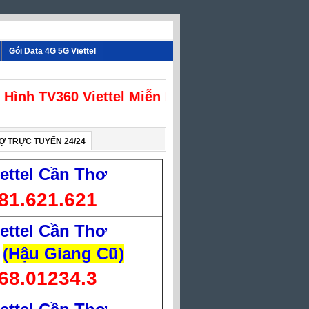
Gói Data 4G 5G Viettel
nh TV360 Viettel Miễn Phí
Ợ TRỰC TUYẾN 24/24
iettel Cần Thơ
81.621.621
iettel Cần Thơ
(Hậu Giang Cũ)
68.01234.3