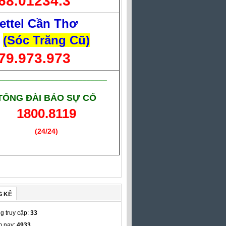
68.01234.3
ettel Cần Thơ
(Sóc Trăng Cũ)
79.973.973
___________________________
TỔNG ĐÀI BÁO SỰ CỐ
1800.8119
(24/24)
(Giờ làm việc)
G KÊ
g truy cập:
33
 nay:
4933