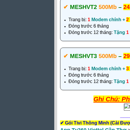
✔‎
MESHVT2
500Mb
–
24
Trang bị:
1
Modem chính +
2
Đóng trước 6 tháng
Đóng trước 12 tháng:
Tặng
1
✔‎
MESHVT3
500Mb
–
29
Trang bị:
1
Modem chính +
3
Đóng trước 6 tháng
Đóng trước 12 tháng:
Tặng
1
Ghi Chú: Ph
__
✔
Gói Tivi Thông Minh (Cài Đư