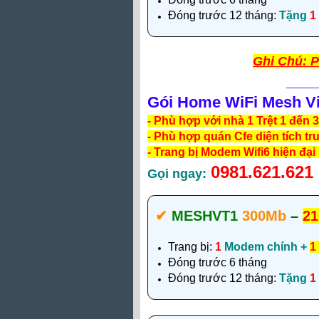
Đóng trước 12 tháng:
Tặng
1
Ghi Chú: P
___
Gói Home WiFi Mesh Vi
- Phù hợp với nhà 1 Trệt 1 đến 3
- Phù hợp quán Cfe diện tích tr
- Trang bị Modem Wifi6 hiện đại
0981.621.621
Gọi ngay:
✔‎
MESHVT1
300Mb
–
21
Trang bị:
1
Modem chính +
1
Đóng trước 6 tháng
Đóng trước 12 tháng:
Tặng
1