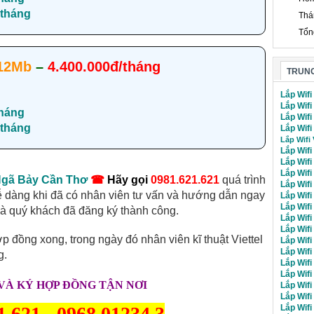
tháng
Thá
Tổn
12Mb
–
4.400.000đ/tháng
TRUNG
Lắp Wifi
Lắp Wifi
háng
Lắp Wif
tháng
Lắp Wifi
Lắp Wifi
Lắp Wifi
Lắp Wif
Lắp Wif
 Ngã Bảy Cần Thơ
☎
Hãy gọi
0981.621.621
quá trình
Lắp Wif
ễ dàng khi đã có nhân viên tư vấn và hướng dẫn ngay
Lắp Wif
Lắp Wif
 là quý khách đã đăng ký thành công.
Lắp Wif
Lắp Wifi
ợp đồng xong, trong ngày đó nhân viên kĩ thuật Viettel
Lắp Wif
Lắp Wifi
g.
Lắp Wifi
Lắp Wifi
VÀ KÝ HỢP ĐỒNG TẬN NƠI
Lắp Wifi
Lắp Wif
Lắp Wif
1.621
-
0968.01234.3