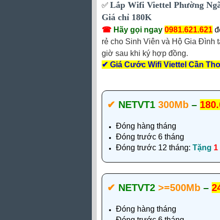
Lắp Wifi Viettel Phường Ng
✅
‎
Giá chỉ 180K
☎
Hãy gọi ngay
0981.621.621
đ
rẻ cho Sinh Viên và Hộ Gia Đình t
giờ sau khi ký hợp đồng.
✔
Giá Cước Wifi Viettel Cần T
✔‎
NETVT1
300Mb
–
180.
Đóng hàng tháng
Đóng trước 6 tháng
Đóng trước 12 tháng:
Tặng
1
✔‎
NETVT2
>=500Mb
–
2
Đóng hàng tháng
Đóng trước 6 tháng