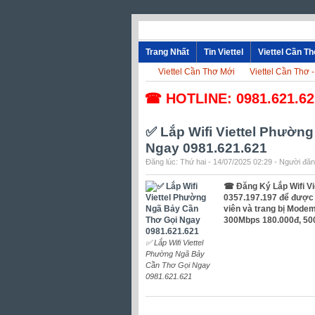
Trang Nhất
Tin Viettel
Viettel Cần T
Viettel Cần Thơ Mới
Viettel Cần Thơ 
☎ HOTLINE: 0981.621.621 - 09
✅ Lắp Wifi Viettel Phườn
Ngay 0981.621.621
Đăng lúc: Thứ hai - 14/07/2025 02:29 - Người đăng
☎ Đăng Ký Lắp Wifi Vi
0357.197.197 để được hỗ
viên và trang bị Modem
300Mbps 180.000đ, 50
✅ Lắp Wifi Viettel
Phường Ngã Bảy
Cần Thơ Gọi Ngay
0981.621.621