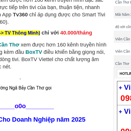
em được hơn 160 kênh truyền hình đặc sắc
Cần Thơ 
 trực tiếp trên tivi của bạn, thuận tiện, nhanh
nh App
Tv360
chỉ áp dụng được cho Smart Tivi
Mãi Năm 
60).
độ với cô
chỉ với
40.000/tháng
-> TV Thông Minh)
Viên Cần
 Cần Thơ
xem được hơn 160 kênh truyền hình
ng kèm đầu
BoxTV
điều khiển bằng giọng nói,
Viên Cần
dòng tivi. BoxTV Viettel cho chất lượng âm
Cần Thơ
 nét.
HOTLI
Vi
+
ường Ngã Bảy Cần Thơ gọi
09
_____
o0o________
Vi
+
 Cho Doanh Nghiệp năm 2025