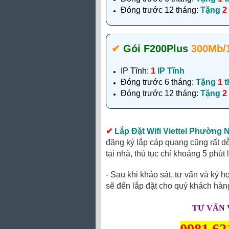
Đóng trước 12 tháng:
Tặng
2
✔‎
Gói F200Plus
300Mb/
IP Tĩnh:
1
IP Tĩnh
Đóng trước 6 tháng:
Tặng
1
t
Đóng trước 12 tháng:
Tặng
2
✔
Lắp Đặt Wifi Viettel Phường
đăng ký lắp cáp quang cũng rất d
tại nhà, thủ tục chỉ khoảng 5 phút
- Sau khi khảo sát, tư vấn và ký h
sẽ đến lắp đặt cho quý khách hàn
TƯ VẤN 
0981.62