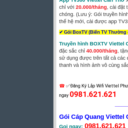
App Tv360 Viettel Cần Thơ
x
chỉ với
20.000/tháng
, cài đặt
chóng. (Lưu ý: Gói truyền hì
thế hệ mới, cài được app TV3
✔
Gói BoxTV (Biến TV Thường 
Truyền hình BOXTV Viettel
đặc sắc
chỉ
40.000/tháng
, tặ
sử dụng được trên tất cả các 
thanh và hình ảnh vô cùng sắc
☎
✅‎Đăng Ký Lắp Wifi Viettel Ph
0981.621.621
ngay
___
Gói Cáp Quang Viettel
0981.621.621
Gọi ngay: