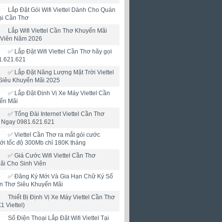
Lắp Đặt Gói Wifi Viettel Dành Cho Quán
ại Cần Thơ
Lắp Wifi Viettel Cần Thơ Khuyến Mãi
 Viên Năm 2026
✅ Lắp Đặt Wifi Viettel Cần Thơ hãy gọi
1.621.621
✅ Lắp Đặt Năng Lượng Mặt Trời Viettel
Siêu Khuyến Mãi 2025
✅ Lắp Đặt Định Vị Xe Máy Viettel Cần
ến Mãi
✅ Tổng Đài Internet Viettel Cần Thơ
i Ngay 0981.621.621
✅ ‎Viettel Cần Thơ ra mắt gói cước
mới tốc độ 300Mb chỉ 180K tháng
✅ ‎Giá Cước Wifi Viettel Cần Thơ
ãi Cho Sinh Viên
✅‎ Đăng Ký Mới Và Gia Hạn Chữ Ký Số
ần Thơ Siêu Khuyến Mãi
Thiết Bị Định Vị Xe Máy Viettel Cần Thơ
X1 Viettel)
Số Điện Thoại Lắp Đặt Wifi Viettel Tại