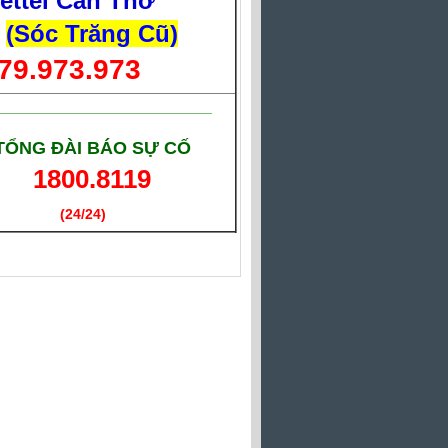
iettel Cần Thơ
(Sóc Trăng Cũ)
79.973.973
___________________________
TỔNG ĐÀI BÁO SỰ CỐ
1800.8119
(24/24)
(Giờ làm việc)