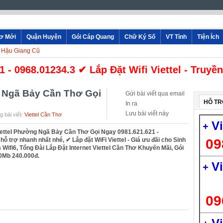
hơ Mới
Quận Huyện
Gói Cáp Quang
Chữ Ký Số
VT Tỉnh
Tiện Ích
- Hậu Giang Cũ
68.01234.3 ✔ Lắp Đặt Wifi Viettel - Truyền Hì
g Ngã Bảy Cần Thơ Gọi
Gửi bài viết qua email
HỖ TR
In ra
Lưu bài viết này
 bài viết:
Viettel Cần Thơ
V
+
ettel Phường Ngã Bảy Cần Thơ Gọi Ngay 0981.621.621 -
 trợ nhanh nhất nhé, ✔ ‎Lắp đặt WiFi Viettel - Giá ưu đãi cho Sinh
09
 Wifi6, Tổng Đài Lắp Đặt Internet Viettel Cần Thơ Khuyến Mãi, Gói
0Mb 240.000đ.
V
+
09