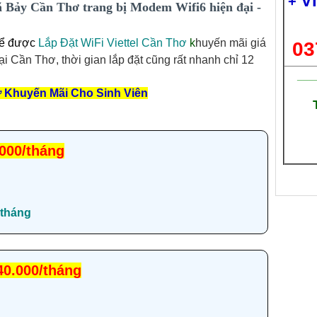
V
+
ã Bảy Cần Thơ trang bị Modem Wifi6 hiện đại -
ể được
Lắp Đặt WiFi Viettel Cần Thơ
k
huyến mãi giá
03
ại Cần Thơ, thời gian lắp đặt cũng rất nhanh chỉ 12
___
hơ Khuyến Mãi Cho Sinh Viên
000/tháng
tháng
40.000/tháng