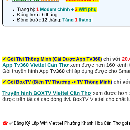
Trang bị:
1
Modem chính +
3
Wifi phụ
Đóng trước 6 tháng
Đóng trước 12 tháng:
Tặng
1
tháng
chỉ với
20.
✔
Gói Tivi Thông Minh (Cài Được App TV360)
App Tv360 Viettel Cần Thơ
xem được hơn 160 kênh tr
Gói truyền hình App
Tv360
chỉ áp dụng được cho Smart
chỉ vớ
✔
Gói BoxTV (Biến TV Thường -> TV Thông Minh)
Truyền hình BOXTV Viettel Cần Thơ
xem được hơn 1
được trên tất cả các dòng tivi. BoxTV Viettel cho chất
☎
✅‎Đăng Ký Lắp Wifi Viettel Phường Khánh Hòa Cần Thơ gọi