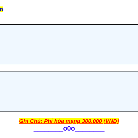
ên
Ghi Chú: Phí hòa mạng 300.000 (VNĐ)
________
o0o________