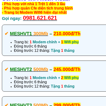
- Phù hợp với nhà 1 Trệt 1 đến 3 lầu
- Phù hợp quán Cfe diện tích trung bình
- Trang bị Modem Wifi6 hiện đại nhất
0981.621.621
Gọi ngay:
✔‎
MESHVT1
300Mb
–
210.000đ/Th
Trang bị:
1
Modem chính +
1
Wifi phụ
Đóng trước 6 tháng
Đóng trước 12 tháng:
Tặng
1
tháng
✔‎
MESHVT2
500Mb
–
245.000đ/Th
Trang bị:
1
Modem chính +
2
Wifi phụ
Đóng trước 6 tháng
Đóng trước 12 tháng:
Tặng
1
tháng
✔‎
MESHVT3
500Mb
–
299.000đ/Th