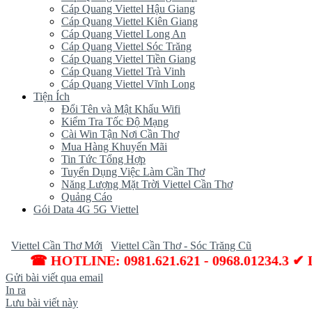
Cáp Quang Viettel Hậu Giang
Cáp Quang Viettel Kiên Giang
Cáp Quang Viettel Long An
Cáp Quang Viettel Sóc Trăng
Cáp Quang Viettel Tiền Giang
Cáp Quang Viettel Trà Vinh
Cáp Quang Viettel Vĩnh Long
Tiện Ích
Đổi Tên và Mật Khẩu Wifi
Kiểm Tra Tốc Độ Mạng
Cài Win Tận Nơi Cần Thơ
Mua Hàng Khuyến Mãi
Tin Tức Tổng Hợp
Tuyển Dụng Việc Làm Cần Thơ
Năng Lượng Mặt Trời Viettel Cần Thơ
Quảng Cáo
Gói Data 4G 5G Viettel
Viettel Cần Thơ Mới
Viettel Cần Thơ - Sóc Trăng Cũ
☎ HOTLINE: 0981.621.621 - 0968.01234.3 ✔ Lắp
Gửi bài viết qua email
In ra
Lưu bài viết này