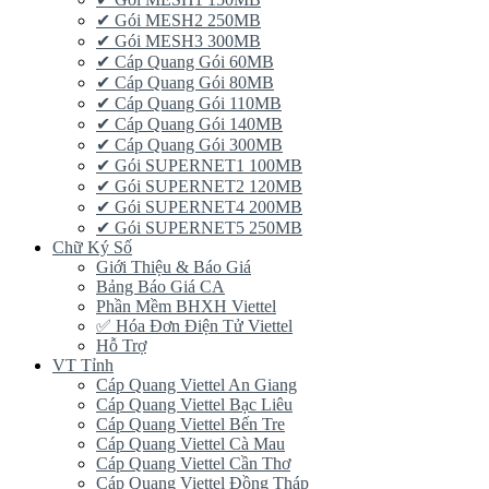
✔ Gói MESH2 250MB
✔ Gói MESH3 300MB
✔ Cáp Quang Gói 60MB
✔ Cáp Quang Gói 80MB
✔ Cáp Quang Gói 110MB
✔ Cáp Quang Gói 140MB
✔ Cáp Quang Gói 300MB
✔ Gói SUPERNET1 100MB
✔ Gói SUPERNET2 120MB
✔ Gói SUPERNET4 200MB
✔ Gói SUPERNET5 250MB
Chữ Ký Số
Giới Thiệu & Báo Giá
Bảng Báo Giá CA
Phần Mềm BHXH Viettel
✅‎ Hóa Đơn Điện Tử Viettel
Hỗ Trợ
VT Tỉnh
Cáp Quang Viettel An Giang
Cáp Quang Viettel Bạc Liêu
Cáp Quang Viettel Bến Tre
Cáp Quang Viettel Cà Mau
Cáp Quang Viettel Cần Thơ
Cáp Quang Viettel Đồng Tháp