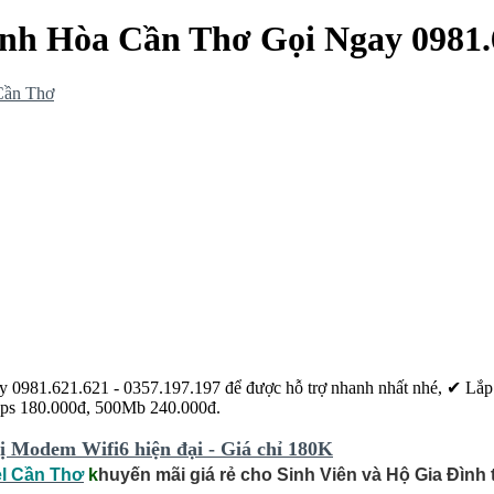
ánh Hòa Cần Thơ Gọi Ngay 0981.
 Cần Thơ
1.621.621 - 0357.197.197 để được hỗ trợ nhanh nhất nhé, ✔ ‎Lắp đặt
bps 180.000đ, 500Mb 240.000đ.
 Modem Wifi6 hiện đại - Giá chỉ 180K
el Cần Thơ
k
huyến mãi giá rẻ cho Sinh Viên và Hộ Gia Đình t