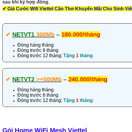
sau khi ký hợp đồng.
✔
Giá Cước Wifi Viettel Cần Thơ Khuyến Mãi Cho Sinh Vi
✔‎
NETVT1
300Mb
–
180.000/tháng
Đóng hàng tháng
Đóng trước 6 tháng
Đóng trước 12 tháng:
Tặng
1
tháng
✔‎
NETVT2
>=500Mb
–
240.000/tháng
Đóng hàng tháng
Đóng trước 6 tháng
Đóng trước 12 tháng:
Tặng
1
tháng
Gói Home WiFi Mesh Viettel