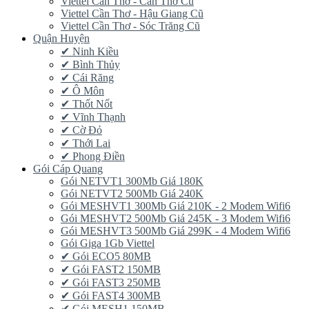
Viettel Cần Thơ - Cần Thơ Cũ
Viettel Cần Thơ - Hậu Giang Cũ
Viettel Cần Thơ - Sóc Trăng Cũ
Quận Huyện
✔ Ninh Kiều
✔ Bình Thủy
✔ Cái Răng
✔ Ô Môn
✔ Thốt Nốt
✔ Vĩnh Thạnh
✔ Cờ Đỏ
✔ Thới Lai
✔ Phong Điền
Gói Cáp Quang
Gói NETVT1 300Mb Giá 180K
Gói NETVT2 500Mb Giá 240K
Gói MESHVT1 300Mb Giá 210K - 2 Modem Wifi6
Gói MESHVT2 500Mb Giá 245K - 3 Modem Wifi6
Gói MESHVT3 500Mb Giá 299K - 4 Modem Wifi6
Gói Giga 1Gb Viettel
✔ Gói ECO5 80MB
✔ Gói FAST2 150MB
✔ Gói FAST3 250MB
✔ Gói FAST4 300MB
✔ Gói MESH1 150MB