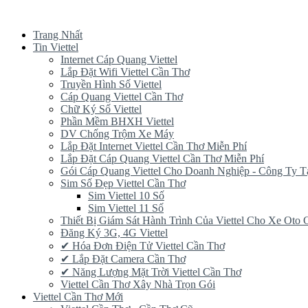
Trang Nhất
Tin Viettel
Internet Cáp Quang Viettel
Lắp Đặt Wifi Viettel Cần Thơ
Truyền Hình Số Viettel
Cáp Quang Viettel Cần Thơ
Chữ Ký Số Viettel
Phần Mềm BHXH Viettel
DV Chống Trộm Xe Máy
Lắp Đặt Internet Viettel Cần Thơ Miễn Phí
Lắp Đặt Cáp Quang Viettel Cần Thơ Miễn Phí
Gói Cáp Quang Viettel Cho Doanh Nghiệp - Công Ty T
Sim Số Đẹp Viettel Cần Thơ
Sim Viettel 10 Số
Sim Viettel 11 Số
Thiết Bị Giám Sát Hành Trình Của Viettel Cho Xe Oto
Đăng Ký 3G, 4G Viettel
✔‎ Hóa Đơn Điện Tử Viettel Cần Thơ
✔‎ Lắp Đặt Camera Cần Thơ
✔‎ Năng Lượng Mặt Trời Viettel Cần Thơ
Viettel Cần Thơ Xây Nhà Trọn Gói
Viettel Cần Thơ Mới