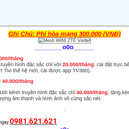
Ghi Chú: Phí hòa mạng 300.000 (VNĐ)
________
o0o______
000/tháng
uyền hình đặc sắc chỉ với
20.000/tháng
, cài đặt trực t
 Tivi thế hệ mới, cài được app TV360).
i
40.000/tháng
60 kênh truyền hình đặc sắc
chỉ
40.000/tháng
, tặng k
 lượng âm thanh và hình ảnh vô cùng sắc nét.
0981.621.621
 ngay