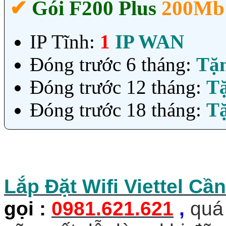
✔‎
Gói F200 Plus
200Mb
IP Tĩnh:
1
IP WAN
Đóng trước 6 tháng:
Tặ
Đóng trước 12 tháng:
T
Đóng trước 18 tháng:
T
Lắp Đặt Wifi Viettel Cầ
gọi
:
0981.621.621
,
quá 