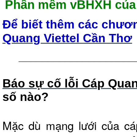
Phần mềm vBHXH của V
Để biết thêm các chươ
Quang Viettel Cần Thơ
____________________
Báo sự cố lỗi Cáp Quan
số nào?
Mặc dù mạng lưới c
ủa
cá