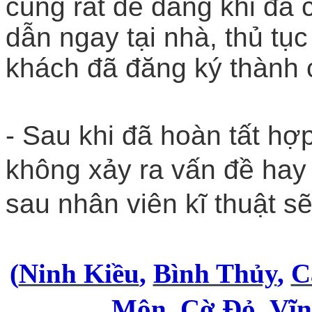
cũng rất dễ dàng khi đã
dẫn ngay tại nhà, thủ tục
khách đã đăng ký thành 
- Sau khi đã hoàn tất hợp
không xảy ra vấn đề hay
sau nhân viên kĩ thuật sẽ
(
Ninh Kiều
,
Bình Thủy
,
C
Môn
,
Cờ Đỏ
,
Vĩ