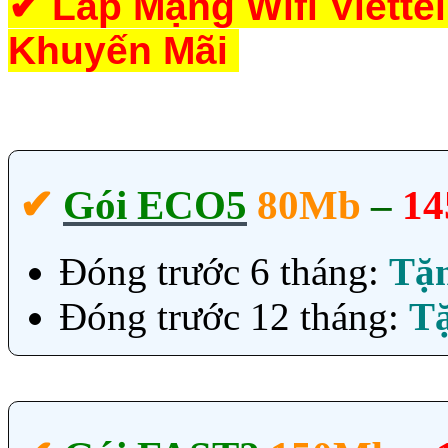
✔
Lắp Mạng Wifi Viette
Khuyến Mãi
✔‎
Gói ECO5
80Mb
–
14
Đóng trước 6 tháng:
Tặ
Đóng trước 12 tháng:
T