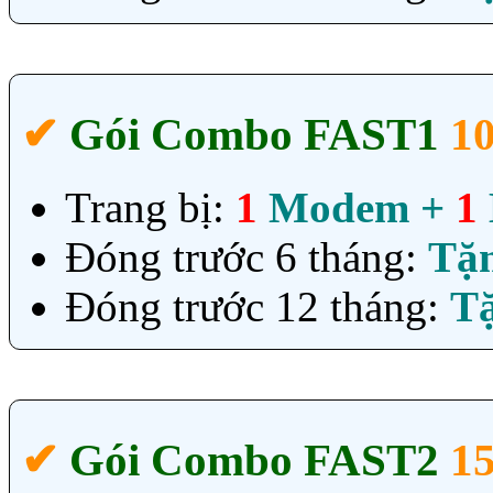
✔‎
Gói Combo FAST1
1
Trang bị:
1
Modem +
1
Đóng trước 6 tháng:
Tặ
Đóng trước 12 tháng:
T
✔‎
Gói Combo FAST2
1