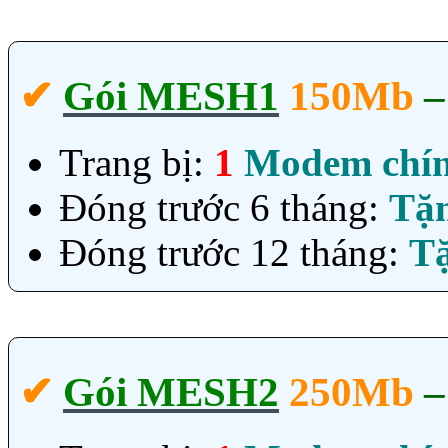
✔‎
Gói MESH1
150Mb
Trang bị:
1
Modem chí
Đóng trước 6 tháng:
Tặ
Đóng trước 12 tháng:
T
✔‎
Gói MESH2
250Mb