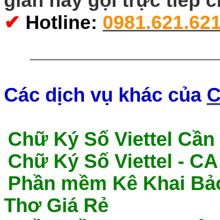
giản hãy gọi trực tiếp 
✔
Hotline
:
0981.621.62
____________________
Các dịch vụ khác của
C
Chữ Ký Số Viettel Cần
Chữ Ký Số Viettel - C
P
hần mềm Kê Khai Bảo
Thơ Giá Rẻ