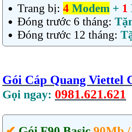
Trang bị:
4
Modem
+
1
Đóng trước 6 tháng:
Tặ
Đóng trước 12 tháng:
T
Gói Cáp Quang Viettel
0981.621.621
Gọi ngay:
✔‎
Gói F90 Basic
90Mb /