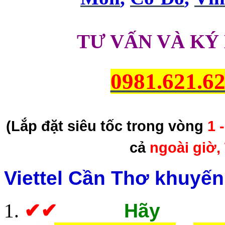
TƯ VẤN VÀ KÝ
0981.621.6
(Lắp đặt siêu tốc trong vòng
1 
cả
ngoài giờ,
Viettel Cần Thơ khuyế
✔
✔
Hãy g