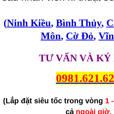
(
Ninh Kiều
,
Bình Thủy
,
C
Môn
,
Cờ Đỏ
,
Vĩ
TƯ VẤN VÀ KÝ
0981.621.6
(Lắp đặt siêu tốc trong vòng
1 
cả
ngoài giờ,