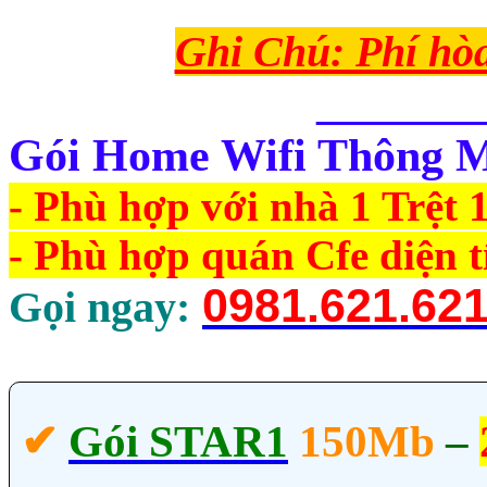
Ghi Chú: Phí hò
_______
Gói Home Wifi Thông Mi
- Phù hợp với nhà 1 Trệt 1
- Phù hợp quán Cfe diện t
0981.621.62
Gọi ngay:
✔‎
Gói STAR1
150Mb
–