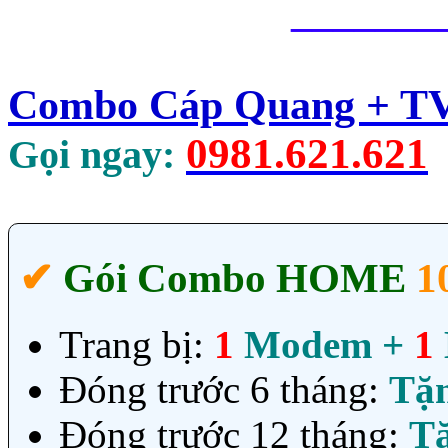
_______
Combo Cáp Quang + TV 
0981.621.621
Gọi ngay:
✔‎
Gói Combo HOME
1
Trang bị:
1
Modem +
1
Đóng trước 6 tháng:
Tặ
Đóng trước 12 tháng:
T