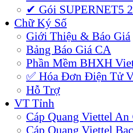
✔ Gói SUPERNET5 
Chữ Ký Số
Giới Thiệu & Báo Giá
Bảng Báo Giá CA
Phần Mềm BHXH Viet
✅‎ Hóa Đơn Điện Tử Vi
Hỗ Trợ
VT Tỉnh
Cáp Quang Viettel An
Cáp Quang Viettel Bạc