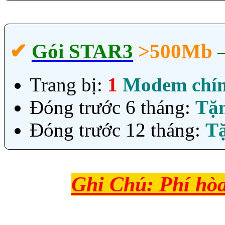
✔‎
Gói STAR3
>500Mb
Trang bị:
1
Modem chí
Đóng trước 6 tháng:
Tặ
Đóng trước 12 tháng:
T
Ghi Chú: Phí hò