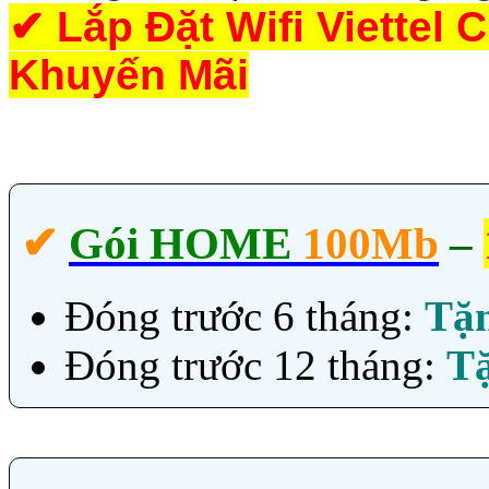
✔
Lắp Đặt Wifi Viettel
Khuyến Mãi
✔‎
Gói HOME
100Mb
–
Đóng trước 6 tháng:
Tặ
Đóng trước 12 tháng:
T