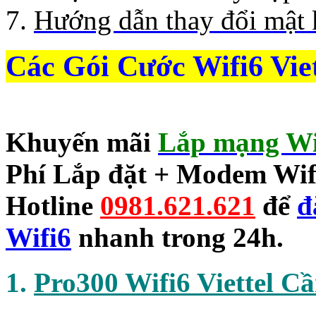
Hướng dẫn thay đổi mật 
Các Gói Cước Wifi6 Vie
Khuyến mãi
Lắp mạng Wif
Phí Lắp đặt
+
Modem Wif
Hotline
0981.621.621
để
đ
Wifi6
nhanh trong 24h.
1.
Pro300 Wifi6 Viettel C