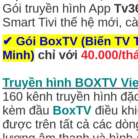
Gói truyền hình App
Tv3
Smart Tivi thế hệ mới, c
✔
Gói BoxTV (Biến TV
chỉ với
40.000/th
Minh)
Truyền hình BOXTV Vie
160 kênh truyền hình đặ
kèm đầu
BoxTV
điều kh
được trên tất cả các dòng