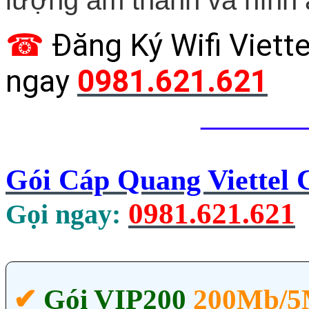
lượng âm thanh và hình 
☎
Đăng Ký Wifi Viett
ngay
0981.621.621
_______
Gói Cáp Quang Viettel
0981.621.621
Gọi ngay:
✔‎
Gói VIP200
200Mb/