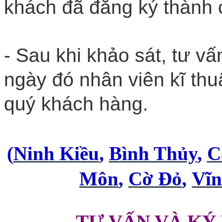
khách đã đăng ký thành 
- Sau khi khảo sát, tư v
ngày đó nhân viên kĩ thuậ
quý khách hàng.
(
Ninh Kiều
,
Bình Thủy
,
C
Môn
,
Cờ Đỏ
,
Vĩ
TƯ VẤN VÀ KÝ