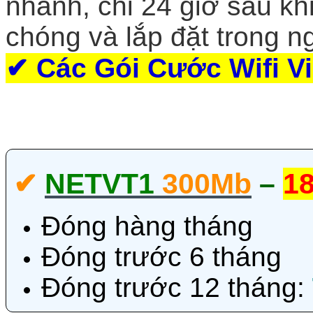
nhanh, chỉ 24 giờ sau kh
chóng và lắp đặt trong n
✔
Các Gói Cước Wifi V
✔‎
NETVT1
300Mb
–
18
Đóng hàng tháng
Đóng trước 6 tháng
Đóng trước 12 tháng: