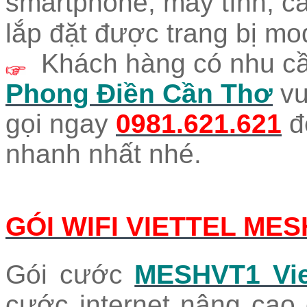
smartphone, máy tính, c
lắp đặt được trang bị mo
Khách hàng có nhu cầ
Phong Điền Cần Thơ
vu
gọi
ngay
0981.621.621
đ
nhanh nhất nhé.
GÓI WIFI VIETTEL MES
Gói cước
MESHVT1 Vie
cước internet nâng cao 