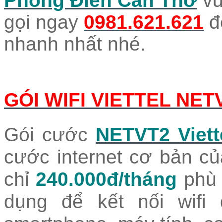
Phong Điền Cần Thơ
vu
gọi
ngay
0981.621.621
đ
nhanh nhất nhé.
GÓI WIFI VIETTEL NET
Gói cước
NETVT2 Viett
cước internet cơ bản của
chỉ
240.000đ/tháng
phù 
dụng để kết nối wifi