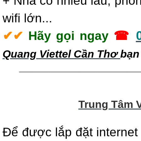
+ Nhà có nhiều lầu, phò
wifi lớn...
✔
✔
Hãy gọi ngay
☎
Quang Viettel Cần Thơ
bạn 
____________________
Trung Tâm V
Đ
ể được lắp đặt
internet