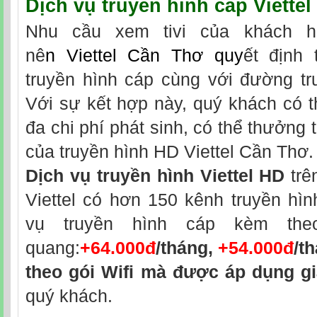
Dịch vụ
truyền hình cáp Viette
Nhu cầu xem tivi của khách h
nê
n
Viettel Cần Thơ
quy
ết định 
truyền hình cáp cùng với đường tr
Với sự kết hợp này, quý khách có th
đa chi phí phát sinh, có thể thưởng 
của truyền hình HD Viettel Cần Thơ.
Dịch vụ truyền hình Viettel HD
trê
Viettel có hơn 150 kênh truyền hìn
vụ truyền hình cáp kèm theo
quang:
+64.000đ
/tháng,
+54.000đ
/t
theo gói Wifi mà được áp dụng gi
quý khách.