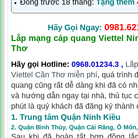
Đóng trước 18 tháng:
Tặng thêm
0981.62
Hãy Gọi Ngay:
Lắp mạng cáp quang Viettel Ni
Thơ
Hãy gọi Hotline
:
0968.01234.3
,
Lắp
Viettel Cần Thơ miễn phí
,
quá trình 
quang cũng rất dễ dàng khi đã có nh
và hướng dẫn ngay tại nhà, thủ tục 
phút là quý khách đã đăng ký thành 
1. Trung tâm Quận Ninh Kiều
2.
Quận Bình Thủy
,
Quận Cái Răng
,
Ô Môn
Sau khi đã hoàn tất hợp đồng lắp 