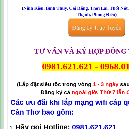
(
Ninh Kiều
,
Bình Thủy
,
Cái Răng
,
Thới Lai
,
Thốt Nốt
Thạnh
,
Phong Điền
)
TƯ VẤN VÀ KÝ HỢP ĐỒNG 
0981.621.621
-
0968.0
(Lắp đặt siêu tốc trong vòng
1 - 3 ngày
sau
Đăng ký cả
ngoài giờ, Thứ 7 lẫn 
Các ưu đãi khi lắp mạng wifi cáp q
Cần Thơ bao gồm:
Hãy gọi Hotline
:
0981.621.621