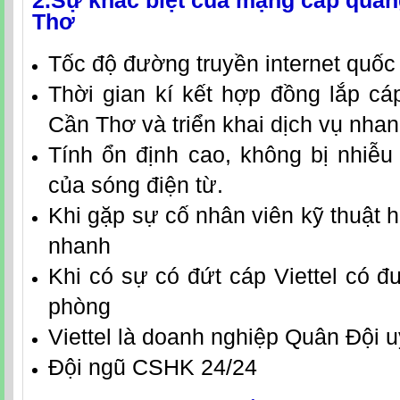
2.Sự khác biệt của
mạng cáp quang
Thơ
Tốc độ đường truyền internet quốc 
Thời gian kí kết hợp đồng
lắp
cá
Cần Thơ
và triển kh
ai dịch vụ nha
Tính ổn định cao, không bị nhiễ
của sóng điện từ.
Khi gặp sự cố nhân viên kỹ thuật hỗ
nhanh
Khi có sự có đứt cáp Viettel có 
phòng
Viettel là doanh nghiệp Quân Đội u
Đội ngũ CSHK 24/24