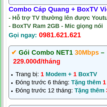
Combo Cáp Quang + BoxTV Vie
- Hỗ trợ TV thường lên được Yout
- BoxTV Ram 2GB - Mic giọng nói
0981.621.621
Gọi ngay:
✔‎
Gói Combo NET1
30Mbps
–
229.000đ/tháng
Trang bị:
1
Modem +
1
BoxTV
Đóng trước 6 tháng:
Tặng thêm
1
Đóng trước 12 tháng:
Tặng thêm