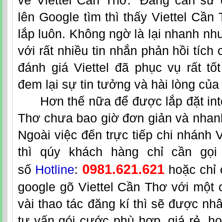
về Viettel Cần Thơ: “Đang cần sử
lên Google tìm thì thấy Viettel Cần
lắp luôn. Không ngờ là lại nhanh như
với rất nhiều tin nhắn phản hồi tích
đánh giá Viettel đã phục vụ rất tốt
đem lại sự tin tưởng và hài lòng củ
Hơn thế nữa để được lắp đặt
in
Thơ
chưa bao giờ đơn giản và nhan
Ngoài việc đến trực tiếp chi nhánh V
thì qúy khách hàng chỉ cần gọi 
0981.621.621
số
Hotline
:
hoặc chỉ 
google gõ Viettel Cần Thơ với một c
vài thao tác đăng kí thì sẽ được nh
tư vấn gói cước phù hợp, giá rẻ, ho