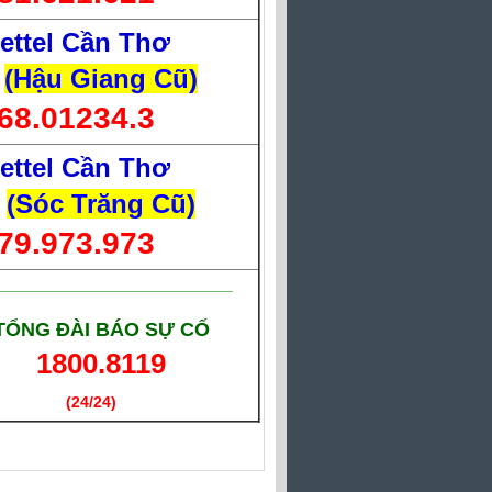
iettel Cần Thơ
(Hậu Giang Cũ)
68.01234.3
iettel Cần Thơ
(Sóc Trăng Cũ)
79.973.973
___________________________
TỔNG ĐÀI BÁO SỰ CỐ
1800.8119
(24/24)
(Giờ làm việc)