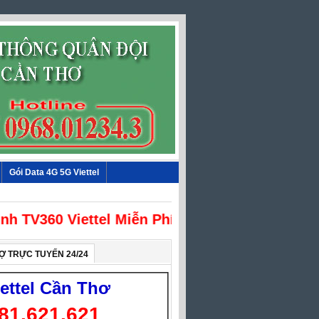
Gói Data 4G 5G Viettel
 Hình TV360 Viettel Miễn Phí
Ợ TRỰC TUYẾN 24/24
iettel Cần Thơ
81.621.621