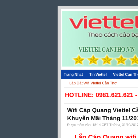
Trang Nhất
Tin Viettel
Viettel Cần T
Lắp Đặt Wifi Viettel Cần Thơ
☎ HOTLINE: 0981.621.621 -
Wifi Cáp Quang Viettel C
Khuyến Mãi Tháng 11/20
Được thêm vào: 18:14 CET Thứ ba, 31/10/201
Lắp Cáp Quang wifi,