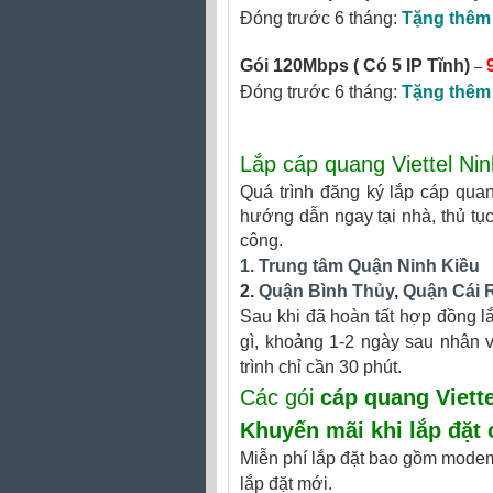
Đóng trước 6 tháng:
Tặng thêm
–
Gói 120Mbps
( Có 5 IP Tĩnh)
Đóng trước 6 tháng:
Tặng thêm
Lắp cáp quang Viettel Ni
Quá trình đăng ký lắp cáp quan
hướng dẫn ngay tại nhà, thủ tụ
công.
1. Trung tâm Quận Ninh Kiều
2.
Quận Bình Thủy
,
Quận Cái 
Sau khi đã hoàn tất hợp đồng lắ
gì, khoảng 1-2 ngày sau nhân vi
trình chỉ cần 30 phút.
Các gói
cáp quang Viette
Khuyến mãi khi
lắp đặt 
Miễn phí lắp đặt bao gồm modem 
lắp đặt mới.