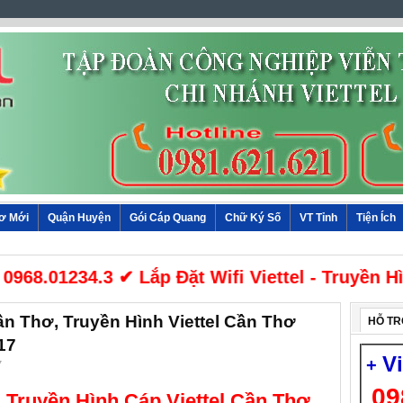
hơ Mới
Quận Huyện
Gói Cáp Quang
Chữ Ký Số
VT Tỉnh
Tiện Ích
 0968.01234.3 ✔ Lắp Đặt Wifi Viettel - Truyền
ần Thơ, Truyền Hình Viettel Cần Thơ
HỖ TR
17
V
+
7
09
 Truyền Hình Cáp Viettel Cần Thơ