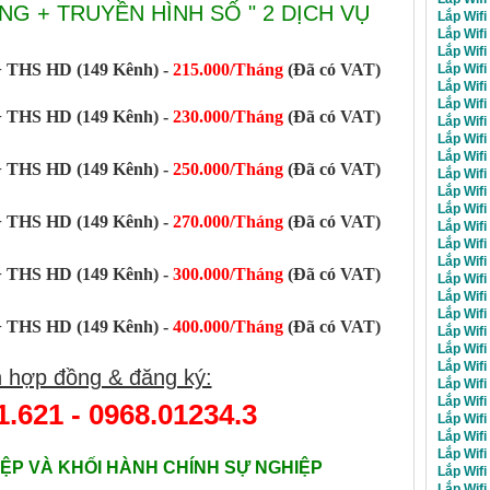
G + TRUYỀN HÌNH SỐ " 2 DỊCH VỤ
Lắp Wifi
Lắp Wif
Lắp Wifi
 THS HD (149 Kênh) -
215.000/Tháng
(Đã có VAT)
Lắp Wifi
Lắp Wifi
Lắp Wifi
 THS HD (149 Kênh) -
230.000/Tháng
(Đã có VAT)
Lắp Wif
Lắp Wifi
Lắp Wifi
 THS HD (149 Kênh) -
250.000/Tháng
(Đã có VAT)
Lắp Wifi
Lắp Wifi
Lắp Wif
 THS HD (149 Kênh) -
270.000/Tháng
(Đã có VAT)
Lắp Wifi
Lắp Wifi
Lắp Wifi
 THS HD (149 Kênh) -
300.000/Tháng
(Đã có VAT)
Lắp Wifi
Lắp Wifi
Lắp Wifi
 THS HD (149 Kênh) -
400.000/Tháng
(Đã có VAT)
Lắp Wifi
Lắp Wifi
Lắp Wifi
 hợp đồng & đăng ký:
Lắp Wifi
Lắp Wifi
1.621 - 0968.01234.3
Lắp Wifi
Lắp Wifi
Lắp Wifi
ỆP VÀ KHỐI HÀNH CHÍNH SỰ NGHIỆP
Lắp Wifi
Lắp Wifi