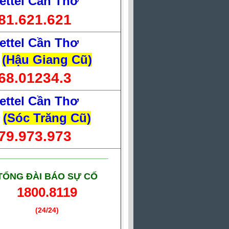
ettel Cần Thơ
81.621.621
ettel Cần Thơ
(Hậu Giang Cũ)
68.01234.3
ettel Cần Thơ
(Sóc Trăng Cũ)
79.973.973
___________________________
TỔNG ĐÀI BÁO SỰ CỐ
1800.8119
(24/24)
(Giờ làm việc)