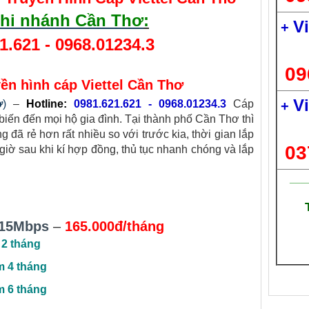
 chi nhánh Cần Thơ
:
V
+
1.621 - 0968.01234.3
09
yền hình cáp Viettel Cần Thơ
V
ơ
)
–
Hotline:
0981.621.621 - 0968.01234.3
Cáp
+
 biến đến mọi hộ gia đình. Tại thành phố Cần Thơ thì
g đã rẻ hơn rất nhiều so với trước kia, thời gian lắp
03
 giờ sau khi kí hợp đồng, thủ tục nhanh chóng và lắp
___
15Mbps
–
165.000đ/tháng
 2 tháng
m 4 tháng
m 6 tháng