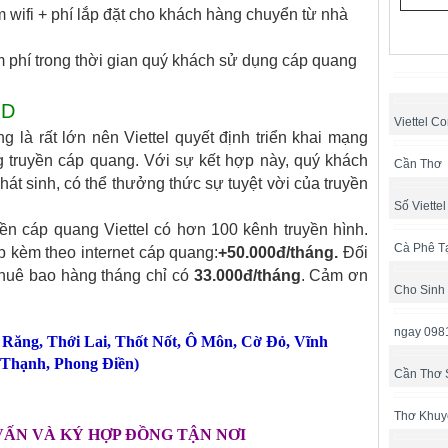
wifi + phí lắp đặt cho khách hàng chuyển từ nhà
 phí trong thời gian quý khách sử dụng cáp quang
HD
Viettel Co
 là rất lớn nên Viettel quyết định triển khai mạng
 truyền cáp quang. Với sự kết hợp này, quý khách
Cần Thơ
phát sinh, có thể thưởng thức sự tuyệt vời của truyền
Số Viette
ền cáp quang Viettel có hơn 100 kênh truyền hình.
Cà Phê T
p kèm theo internet cáp quang:
+50.000đ/tháng.
Đối
 thuê bao hàng tháng chỉ có
33.000đ/tháng
. Cảm ơn
Cho Sinh
ngay 098
 Răng
,
Thới Lai
,
Thốt Nốt
,
Ô Môn
,
Cờ Đỏ
,
Vĩnh
Thạnh
,
Phong Điền
)
Cần Thơ 
Thơ Khuy
VẤN VÀ KÝ HỢP ĐỒNG TẬN NƠI