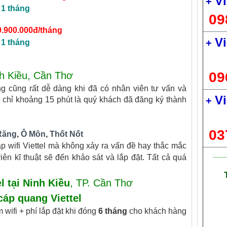
Vi
+
 1 tháng
09
9.900.000đ/tháng
Vi
+
 1 tháng
09
nh Kiều, Cần Thơ
g cũng rất dễ dàng khi đã có nhân viên tư vấn và
Vi
+
c chỉ khoảng 15 phút là quý khách đã đăng ký thành
03
Răng
,
Ô Môn
,
Thốt Nốt
p wifi Viettel mà không xảy ra vấn đề hay thắc mắc
___
ên kĩ thuật sẽ đến khảo sát và lắp đặt. Tất cả quá
l tại Ninh Kiều
, TP. Cần Thơ
cáp quang Viettel
wifi + phí lắp đặt khi đóng
6 tháng
cho khách hàng