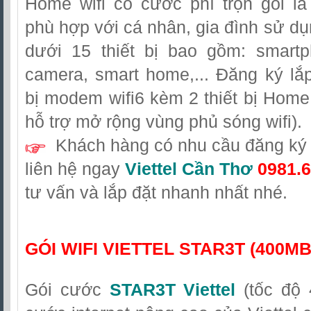
Home wifi có cước phí trọn gói l
phù hợp với cá nhân, gia đình sử dụn
dưới 15 thiết bị bao gồm: smartp
camera, smart home,... Đăng ký lắ
bị modem wifi6 kèm 2 thiết bị Home w
hỗ trợ mở rộng vùng phủ sóng wifi).
Khách hàng có nhu cầu đăng ký l
liên hệ
ngay
Viettel Cần Thơ
0981.6
tư vấn và lắp đặt nhanh nhất nhé.
GÓI WIFI VIETTEL STAR3T (400M
Gói cước
STAR3T Viettel
(tốc độ 