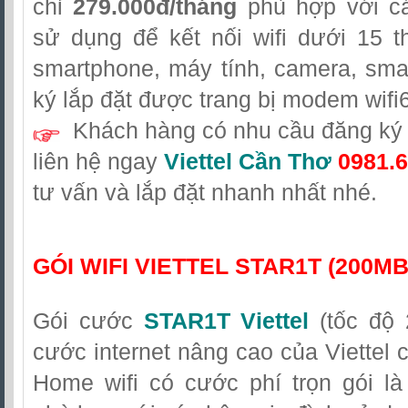
chỉ
279.000đ/tháng
phù hợp với cá
sử dụng để kết nối wifi dưới 15 t
smartphone, máy tính, camera, sma
ký lắp đặt được trang bị modem wifi6
Khách hàng có nhu cầu đăng ký l
liên hệ
ngay
Viettel Cần Thơ
0981.6
tư vấn và lắp đặt nhanh nhất nhé.
GÓI WIFI VIETTEL STAR1T (200M
Gói cước
STAR1T Viettel
(tốc độ 
cước internet nâng cao của Viettel 
Home wifi có cước phí trọn gói l