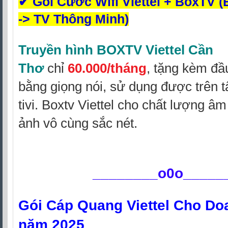
✔
Gói Cước Wifi Viettel + BoxTV 
-> TV Thông Minh)
Truyền hình BOXTV Viettel Cần
Thơ
chỉ
60.000/tháng
, tặng kèm đầ
bằng giọng nói, sử dụng được trên t
tivi. Boxtv Viettel cho chất lượng â
ảnh vô cùng sắc nét.
________
o0o_____
Gói Cáp Quang Viettel Cho Do
năm 2025