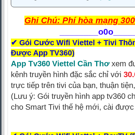
Ghi Chú: Phí hòa mạng 300
________
o0o____
✔
Gói Cước Wifi Viettel + Tivi Thô
Được App TV360)
App Tv360 Viettel Cần Thơ
xem đư
kênh truyền hình đặc sắc chỉ với
30
trực tiếp trên tivi của bạn, thuận tiệ
(Lưu ý: Gói truyền hình app tv360 c
cho Smart Tivi thế hệ mới, cài đượ