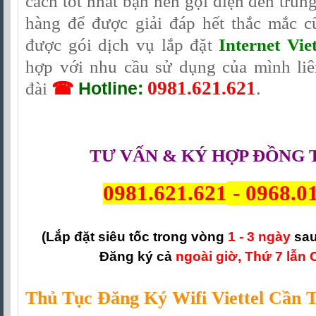
cách tốt nhất bạn nên gọi điện đến trun
hàng để được giải đáp hết thắc mắc 
được gói dịch vụ lắp đặt
Internet Vie
hợp với nhu cầu sử dụng của mình liê
0981.621.621
.
đài
☎
Hotline:
TƯ VẤN & KÝ HỢP ĐỒNG 
0981.621.621
-
0968.0
(Lắp đặt siêu tốc trong vòng
1 - 3 ngày
sau
Đăng ký cả
ngoài giờ, Thứ 7 lẫn 
Thủ Tục Đăng Ký Wifi Viettel Cần 