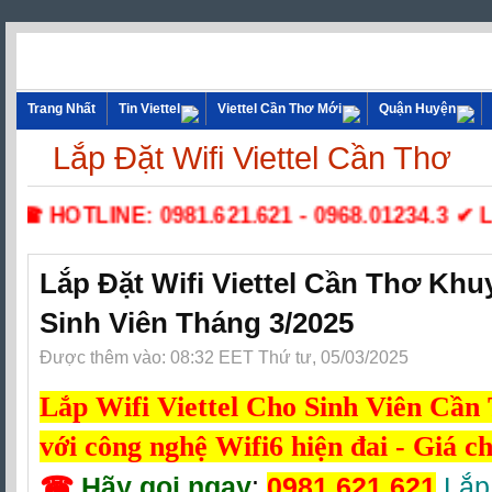
Trang Nhất
Tin Viettel
Viettel Cần Thơ Mới
Quận Huyện
Lắp Đặt Wifi Viettel Cần Thơ
☎ HOTLINE: 0981.621.621 - 0968.01234.3 ✔ Lắp 
Lắp Đặt Wifi Viettel Cần Thơ Kh
Sinh Viên Tháng 3/2025
Được thêm vào: 08:32 EET Thứ tư, 05/03/2025
Lắp Wifi Viettel Cho Sinh Viên Cần 
với công nghệ Wifi6 hiện đai - Giá c
☎
Hãy gọi ngay
:
0981.621.621
Lắp