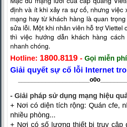
Mặc dù mạng lưới c
ủa
cáp quang Viet
định và ít khi xảy ra sự cố, nhưng việc 
mạng hay từ khách hàng là quan trọng 
sửa lỗi. Một khi nhân viên hỗ t
rợ
Viettel
thì việc hướng dẫn khách hàng cách fi
nhanh chóng.
1800.8119
Hotline:
-
Gọi miễn phí
Giải quyết sự cố lỗi Internet t
_____________________o0o
_______
- Giải pháp sử dụng mạng hiệu quả
+ Nơi có diện tích rộng: Quán cfe, n
nhiều phòng...
+ Nơi có số lượng thiết bị truy cập 