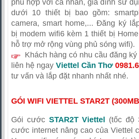
phù hợp với cá nhân, gia đình sử dụn
dưới 10 thiết bị bao gồm: smartp
camera, smart home,... Đăng ký lắ
bị modem wifi6 kèm 1 thiết bị Home w
hỗ trợ mở rộng vùng phủ sóng wifi).
Khách hàng có nhu cầu đăng ký l
liên hệ
ngay
Viettel Cần Thơ
0981.6
tư vấn và lắp đặt nhanh nhất nhé.
GÓI WIFI VIETTEL STAR2T (300M
Gói cước
STAR2T Viettel
(tốc độ 
cước internet nâng cao của Viettel 