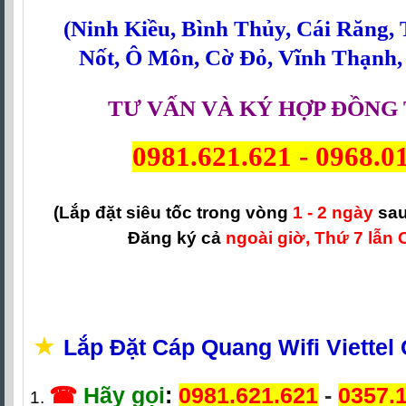
(
Ninh Kiều
,
Bình Thủy
,
Cái Răng
,
Nốt
,
Ô Môn
,
Cờ Đỏ
,
Vĩnh Thạnh
TƯ VẤN VÀ KÝ HỢP ĐỒNG 
0981.621.621
-
0968.0
(Lắp đặt siêu tốc trong vòng
1 - 2 ngày
sau
Đăng ký cả
ngoài giờ, Thứ 7 lẫn 
★
Lắp Đặt Cáp Quang Wifi Viettel
☎
Hãy gọi
:
0981.621.621
-
0357.