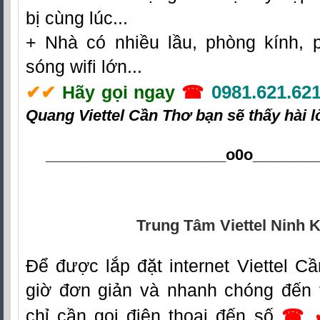
bị cùng lúc...
+ Nhà có nhiều lầu, phòng kính, 
sóng wifi lớn...
0981.621.62
✔
✔
Hãy gọi ngay
☎
Quang Viettel Cần Thơ
bạn sẽ thấy hài l
_____________________o0o
_______
Trung Tâm Viettel Ninh K
Đ
ể được lắp đặt
internet Viettel C
giờ đơn giản và nhanh chóng đến 
chỉ cần gọi điện thoại đến số
☎ 