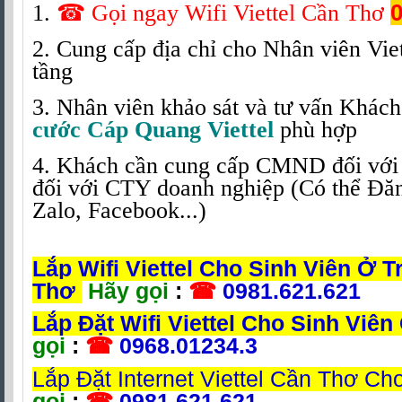
1.
☎
Gọi ngay Wifi Viettel Cần Thơ
0
2. Cung cấp địa chỉ cho Nhân viên Viet
tầng
3. Nhân viên khảo sát và tư vấn Khác
cước Cáp Quang Viettel
phù hợp
4. Khách cần cung cấp CMND đối vớ
đối với CTY doanh nghiệp (Có thể Đă
Zalo, Facebook...)
Lắp Wifi Viettel Cho Sinh Viên Ở T
Thơ
Hãy gọi
:
☎
0981.621.621
Lắp Đặt Wifi Viettel Cho Sinh Viê
gọi
:
☎
0968.01234.3
Lắp Đặt Internet Viettel Cần Thơ Ch
gọi
:
☎
0981.621.621