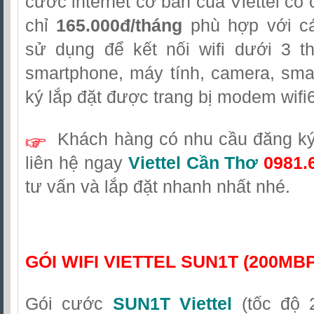
cước internet cơ bản của Viettel có 
chỉ
165.000đ/tháng
phù hợp với cá
sử dụng để kết nối wifi dưới 3 th
smartphone, máy tính, camera, sma
ký lắp đặt được trang bị modem wifi6
Khách hàng có nhu cầu đăng ký 
liên hệ
ngay
Viettel Cần Thơ
0981.
tư vấn và lắp đặt nhanh nhất nhé.
GÓI WIFI VIETTEL SUN1T (200MB
Gói cước
SUN1T Viettel
(tốc độ 