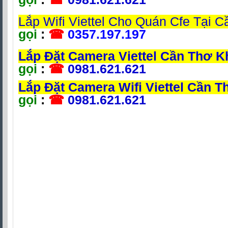
Lắp Wifi Viettel Cho Quán Cfe Tại 
gọi
:
☎
0357.197.197
Lắp Đặt Camera Viettel Cần Thơ 
gọi
:
☎
0981.621.621
Lắp Đặt Camera Wifi Viettel Cần 
gọi
:
☎
0981.621.621