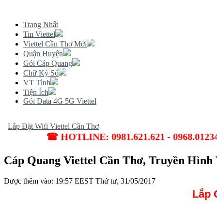
Trang Nhất
Tin Viettel
Viettel Cần Thơ Mới
Quận Huyện
Gói Cáp Quang
Chữ Ký Số
VT Tỉnh
Tiện Ích
Gói Data 4G 5G Viettel
Lắp Đặt Wifi Viettel Cần Thơ
☎ HOTLINE: 0981.621.621 - 0968.
Cáp Quang Viettel Cần Thơ, Truyền Hình
Được thêm vào: 19:57 EEST Thứ tư, 31/05/2017
Lắp 