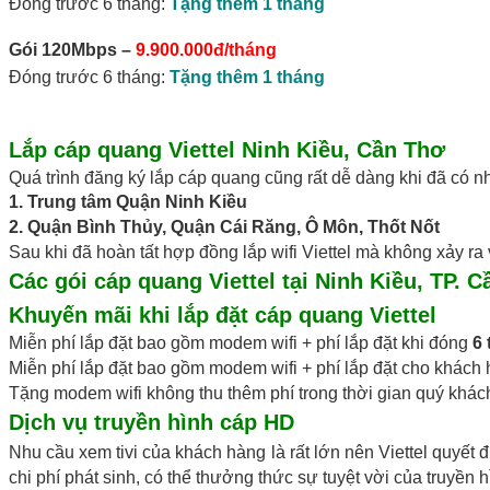
Đóng trước 6 tháng:
Tặng thêm 1 tháng
Gói 120Mbps
–
9.900.000đ/tháng
Đóng trước 6 tháng:
Tặng thêm 1 tháng
Lắp cáp quang Viettel Ninh Kiều, Cần Thơ
Quá trình đăng ký lắp cáp quang cũng rất dễ dàng khi đã có n
1. Trung tâm Quận Ninh Kiều
2. Quận Bình Thủy, Quận Cái Răng, Ô Môn, Thốt Nốt
Sau khi đã hoàn tất hợp đồng lắp wifi Viettel mà không xảy ra 
Các gói
cáp quang Viettel tại Ninh Kiều
, TP. 
Khuyến mãi khi
lắp đặt cáp quang Viettel
Miễn phí lắp đặt bao gồm modem wifi + phí lắp đặt khi đóng
6
Miễn phí lắp đặt bao gồm modem wifi + phí lắp đặt cho khác
Tặng modem wifi không thu thêm phí trong thời gian quý khác
Dịch vụ truyền hình cáp HD
Nhu cầu xem tivi của khách hàng là rất lớn nên Viettel quyết 
chi phí phát sinh, có thể thưởng thức sự tuyệt vời của truyền h