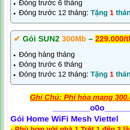
Đóng trước 6 tháng
Đóng trước 12 tháng:
Tặng
1
thá
✔‎
Gói SUN2
300Mb
–
229.000/
Đóng hàng tháng
Đóng trước 6 tháng
Đóng trước 12 tháng:
Tặng
1
thá
Ghi Chú: Phí hòa mạng 300.
________
o0o_____
Gói Home WiFi Mesh Viettel
- Phù hợp với nhà 1 Trệt 1 đến 3 l