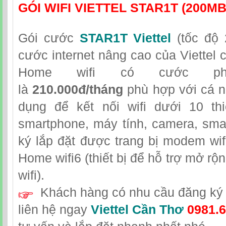
GÓI WIFI VIETTEL STAR1T (200M
Gói cước
STAR1T Viettel
(tốc độ 
cước internet nâng cao của Viettel 
Home wifi có cước ph
là
210.000đ/tháng
phù hợp với cá n
dụng để kết nối wifi dưới 10 th
smartphone, máy tính, camera, sma
ký lắp đặt được trang bị modem wifi
Home wifi6 (thiết bị để hỗ trợ mở r
wifi).
Khách hàng có nhu cầu đăng ký l
liên hệ
ngay
Viettel Cần Thơ
0981.6