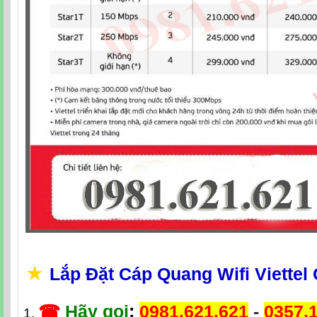
★
Lắp Đặt Cáp Quang Wifi Viettel
☎
Hãy gọi
:
0981.621.621
-
0357.