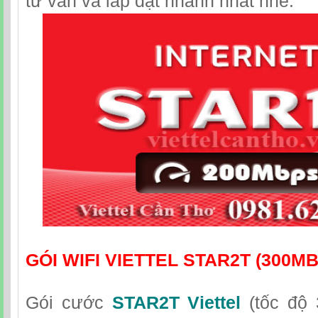
tư vấn và lắp đặt nhanh nhất nhé.
GÓI WIFI VIETTEL STAR2T (300M
Gói cước
STAR2T Viettel
(tốc độ 