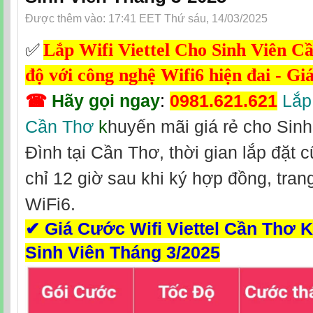
Được thêm vào: 17:41 EET Thứ sáu, 14/03/2025
Lắp Wifi Viettel Cho Sinh Viên Cầ
✅
‎
độ với công nghệ Wifi6 hiện đai - Gi
☎
Hãy gọi ngay
:
0981.621.621
Lắp
Cần Thơ
k
huyến mãi giá rẻ cho Sinh
Đình tại Cần Thơ, thời gian lắp đặt 
chỉ 12 giờ sau khi ký hợp đồng, tra
WiFi6.
✔
Giá Cước Wifi Viettel Cần Thơ 
Sinh Viên Tháng 3/2025