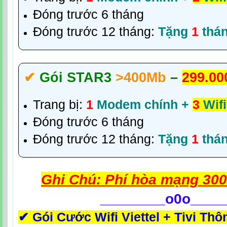
Đóng trước 6 tháng
Đóng trước 12 tháng:
Tặng
1
thá
✔‎
Gói STAR3
>400Mb
–
299.00
Trang bị:
1
Modem chính +
3
Wifi
Đóng trước 6 tháng
Đóng trước 12 tháng:
Tặng
1
thá
Ghi Chú: Phí hòa mạng 300
________
o0o____
✔
Gói Cước Wifi Viettel + Tivi Thô