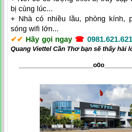
bị cùng lúc...
+ Nhà có nhiều lầu, phòng kính, 
sóng wifi lớn...
0981.621.62
✔
✔
Hãy gọi ngay
☎
Quang Viettel Cần Thơ
bạn sẽ thấy hài l
_____________________o0o
_______