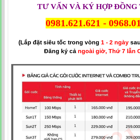
TƯ VẤN VÀ KÝ HỢP ĐỒNG 
0981.621.621
-
0968.0
(Lắp đặt siêu tốc trong vòng
1 - 2 ngày
sau
Đăng ký cả
ngoài giờ, Thứ 7 lẫn 