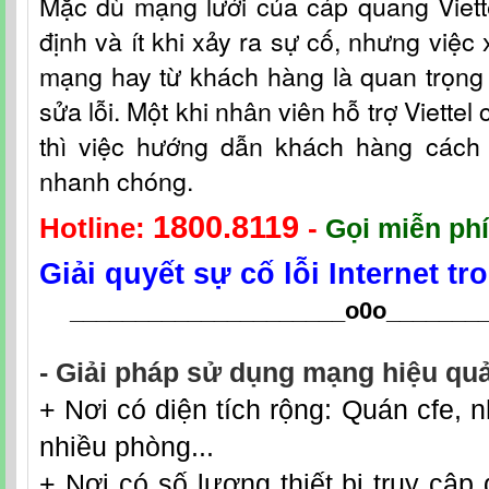
Mặc dù mạng lưới c
ủa
cáp quang Viet
định và ít khi xảy ra sự cố, nhưng việc 
mạng hay từ khách hàng là quan trọng 
sửa lỗi. Một khi nhân viên hỗ t
rợ
Viettel
thì việc hướng dẫn khách hàng cách fi
nhanh chóng.
1800.8119
Hotline:
-
Gọi miễn phí
Giải quyết sự cố lỗi Internet t
_____________________o0o
_______
- Giải pháp sử dụng mạng hiệu quả
+ Nơi có diện tích rộng: Quán cfe, n
nhiều phòng...
+ Nơi có số lượng thiết bị truy cập 