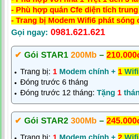
- Phù hợp quán Cfe diện tích trung
- Trang bị Modem Wifi6 phát sóng
0981.621.621
Gọi ngay:
✔‎
Gói STAR1
200Mb
–
210.000
Trang bị:
1
Modem chính +
1
Wifi
Đóng trước 6 tháng
Đóng trước 12 tháng:
Tặng
1
thá
✔‎
Gói STAR2
300Mb
–
245.000
Trang bị:
1
Modem chính +
2
Wifi