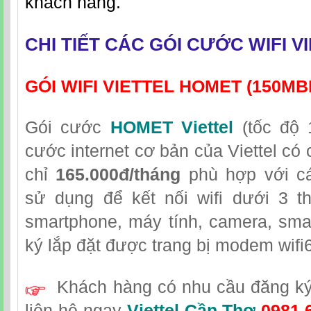
khách hàng.
CHI TIẾT CÁC GÓI CƯỚC WIFI V
GÓI WIFI VIETTEL HOMET (150MB
Gói cước
HOMET Viettel
(tốc độ 
cước internet cơ bản của Viettel có 
chỉ
165.000đ/tháng
phù hợp với cá
sử dụng để kết nối wifi dưới 3 th
smartphone, máy tính, camera, sma
ký lắp đặt được trang bị modem wifi6
Khách hàng có nhu cầu đăng ký 
liên hệ
ngay
Viettel Cần Thơ
0981.