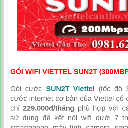
GÓI WIFI VIETTEL SUN2T (300MB
Gói cước
SUN2T Viettel
(tốc độ 
cước internet cơ bản của Viettel có 
chỉ
229.000đ/tháng
phù hợp với cá
sử dụng để kết nối wifi dưới 7 th
smartphone, máy tính, camera, sma