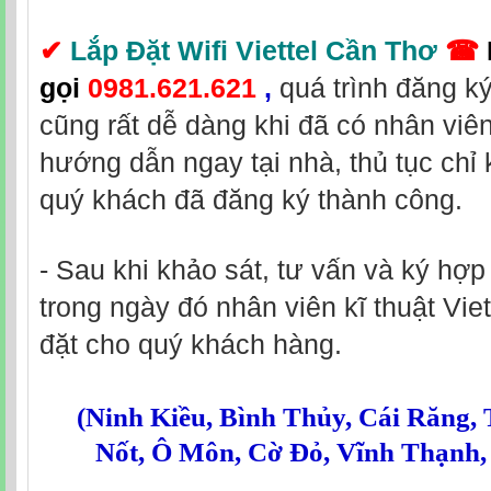
✔
Lắp Đặt Wifi Viettel Cần Thơ
☎
gọi
0981.621.621
,
quá trình đăng k
cũng rất dễ dàng khi đã có nhân viê
hướng dẫn ngay tại nhà, thủ tục chỉ 
quý khách đã đăng ký thành công.
- Sau khi khảo sát, tư vấn và ký hợ
trong ngày đó nhân viên kĩ thuật Viet
đặt cho quý khách hàng.
(
Ninh Kiều
,
Bình Thủy
,
Cái Răng
,
Nốt
,
Ô Môn
,
Cờ Đỏ
,
Vĩnh Thạnh