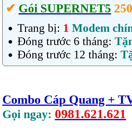
✔‎
Gói SUPERNET5
25
Trang bị:
1
Modem chí
Đóng trước 6 tháng:
Tặ
Đóng trước 12 tháng:
T
Combo Cáp Quang + TV 
0981.621.621
Gọi ngay: