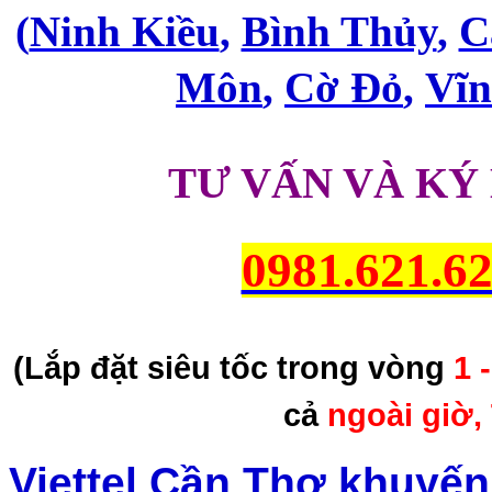
(
Ninh Kiều
,
Bình Thủy
,
C
Môn
,
Cờ Đỏ
,
Vĩ
TƯ VẤN VÀ KÝ
0981.621.6
(Lắp đặt siêu tốc trong vòng
1 
cả
ngoài giờ,
Viettel Cần Thơ khuyế