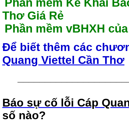
P
hần mềm Kê Khai Bảo
Thơ Giá Rẻ
Phần mềm vBHXH của V
Để biết thêm các chươ
Quang Viettel Cần Thơ
____________________
Báo sự cố lỗi Cáp Quan
số nào?